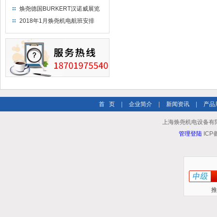
焕尧德国BURKERT汉诺威展览
（2018）
2018年1月焕尧机电航班安排
首 页
|
企业简介
|
新闻资讯
|
产品
上海焕尧机电设备有限公司 
管理登陆
ICP
推