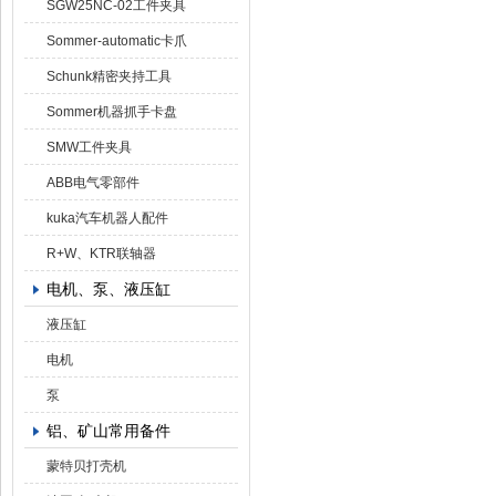
SGW25NC-02工件夹具
Sommer-automatic卡爪
Schunk精密夹持工具
Sommer机器抓手卡盘
SMW工件夹具
ABB电气零部件
kuka汽车机器人配件
R+W、KTR联轴器
电机、泵、液压缸
液压缸
电机
泵
铝、矿山常用备件
蒙特贝打壳机