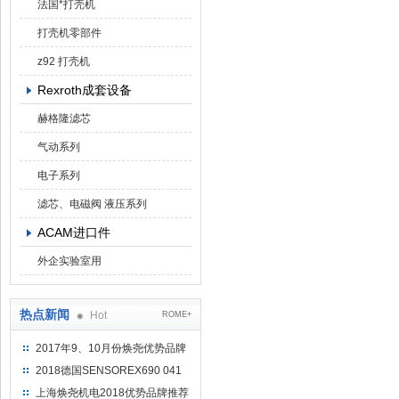
法国*打壳机
打壳机零部件
z92 打壳机
Rexroth成套设备
赫格隆滤芯
气动系列
电子系列
滤芯、电磁阀 液压系列
ACAM进口件
外企实验室用
热点新闻
Hot
ROME+
2017年9、10月份焕尧优势品牌
推荐
2018德国SENSOREX690 041
415 D
上海焕尧机电2018优势品牌推荐