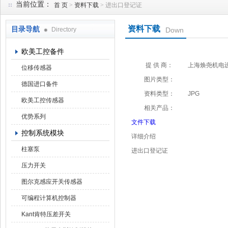
当前位置：
首 页
>
资料下载
> 进出口登记证
资料下载
目录导航
Directory
Down
上海焕尧机电设备有限公司
欧美工控备件
提 供 商：
上海焕尧机电
位移传感器
图片类型：
德国进口备件
资料类型：
JPG
欧美工控传感器
相关产品：
优势系列
文件下载
控制系统模块
详细介绍
柱塞泵
进出口登记证
压力开关
图尔克感应开关传感器
可编程计算机控制器
Kant肯特压差开关