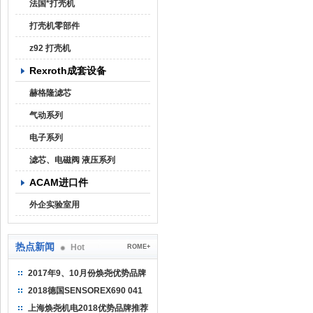
法国*打壳机
打壳机零部件
z92 打壳机
Rexroth成套设备
赫格隆滤芯
气动系列
电子系列
滤芯、电磁阀 液压系列
ACAM进口件
外企实验室用
热点新闻
Hot
ROME+
2017年9、10月份焕尧优势品牌
推荐
2018德国SENSOREX690 041
415 D
上海焕尧机电2018优势品牌推荐