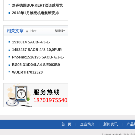
焕尧德国BURKERT汉诺威展览
（2018）
2018年1月焕尧机电航班安排
相关文章
Hot
ROME+
1516014 SACB- 4/3-L-
5,0PUR-M8
1452437 SACB-4/ 8-10,0PUR
SCO P
Phoenix1516195 SACB- 6/3-L-
M16-M8
BG05-31/D04LA4-S/E003B9
0.12KW
WUERTH7032320
首 页
|
企业简介
|
新闻资讯
|
产品