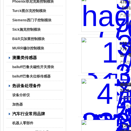
Phoenix菲尼克斯控制模块
478 
【20
Turck图尔克控制模块
产品型
Siemens西门子控制模块
查
Sick施克控制模块
B&R贝加莱控制模块
178 1
MURR穆尔控制模块
770
达、零
测量类传感器
产品型
balluff巴鲁夫磁性开关滑块
查
balluff巴鲁夫位移传感器
赫格隆2
热设备处理备件
3233
设备分析仪
产品型
加热器
查
汽车行业常用品牌
机器人零部件
【201