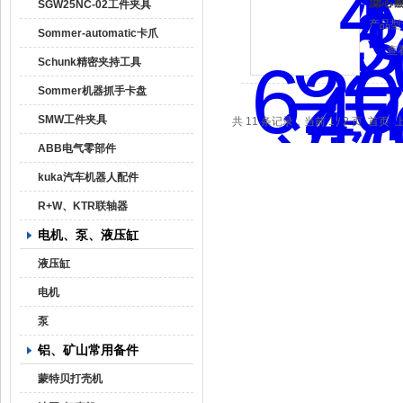
滤芯赫格
SGW25NC-02工件夹具
产品型
Sommer-automatic卡爪
查
Schunk精密夹持工具
Sommer机器抓手卡盘
SMW工件夹具
共 11 条记录，当前 1 / 2 页 首页
ABB电气零部件
kuka汽车机器人配件
R+W、KTR联轴器
电机、泵、液压缸
液压缸
电机
泵
铝、矿山常用备件
蒙特贝打壳机