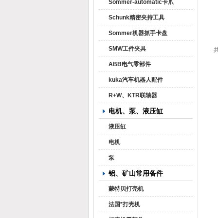
Sommer-automatic卡爪
Schunk精密夹持工具
Sommer机器抓手卡盘
SMW工件夹具
共
ABB电气零部件
kuka汽车机器人配件
R+W、KTR联轴器
电机、泵、液压缸
液压缸
电机
泵
铝、矿山常用备件
蒙特贝打壳机
法国*打壳机