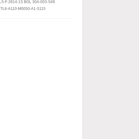
L5-F-2814-1S BGL 30A-003-S49
BTL6-A110-M0050-A1-S115