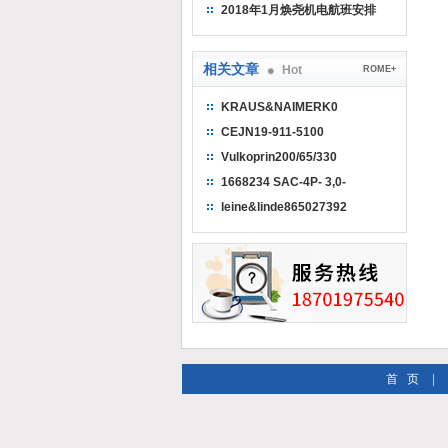
（2018）
2018年1月焕尧机电航班安排
相关文章
Hot
ROME+
KRAUS&NAIMERK0
H010/AE11-E
CEJN19-911-5100
Vulkoprin200/65/330
1668234 SAC-4P- 3,0-
PUR/M12FR
leine&linde865027392
4096p32340095
首 页
|