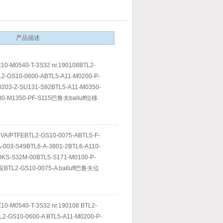
产品描述
10-M0540-T-3S32 nr.190108BTL2-
2-GS10-0600-ABTL5-A11-M0200-P-
203-Z-SU131-S92BTL5-A11-M0350-
00-M1350-PF-S115巴鲁夫balluff位移
VA/PTFEBTL2-GS10-0075-ABTL5-F-
-003-S49BTL6-A-3801-2BTL6-A110-
BKS-S32M-00BTL5-S171-M0100-P-
L2-GS10-0075-A balluff巴鲁夫位
10-M0540-T-3S32 nr.190108 BTL2-
L2-GS10-0600-A BTL5-A11-M0200-P-