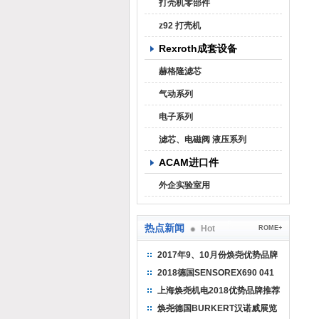
打壳机零部件
z92 打壳机
Rexroth成套设备
赫格隆滤芯
气动系列
电子系列
滤芯、电磁阀 液压系列
ACAM进口件
外企实验室用
热点新闻
Hot
ROME+
2017年9、10月份焕尧优势品牌
推荐
2018德国SENSOREX690 041
415 D
上海焕尧机电2018优势品牌推荐
焕尧德国BURKERT汉诺威展览