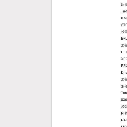
欧美
Tie
IF
ST
焕尧
E+L
焕尧P
HEI
XE
E2I
Di-
焕尧S
焕尧
Tur
836
焕尧
PH
PIN