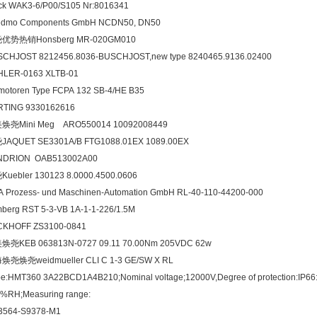
ck WAK3-6/P00/S105 Nr:8016341
edmo Components GmbH NCDN50, DN50
优势热销Honsberg MR-020GM010
CHJOST 8212456.8036-BUSCHJOST,new type 8240465.9136.02400
HLER-0163 XLTB-01
motoren Type FCPA 132 SB-4/HE B35
RTING 9330162616
美焕尧Mini Meg ARO550014 10092008449
JAQUET SE3301A/B FTG1088.01EX 1089.00EX
NDRION OAB513002A00
uebler 130123 8.0000.4500.0606
 Prozess- und Maschinen-Automation GmbH RL-40-110-44200-000
berg RST 5-3-VB 1A-1-1-226/1.5M
CKHOFF ZS3100-0841
焕尧KEB 063813N-0727 09.11 70.00Nm 205VDC 62w
尧焕尧weidmueller CLI C 1-3 GE/SW X RL
e:HMT360 3A22BCD1A4B210;Nominal voltage;12000V,Degree of protection:IP66:
%RH;Measuring range:
3564-S9378-M1