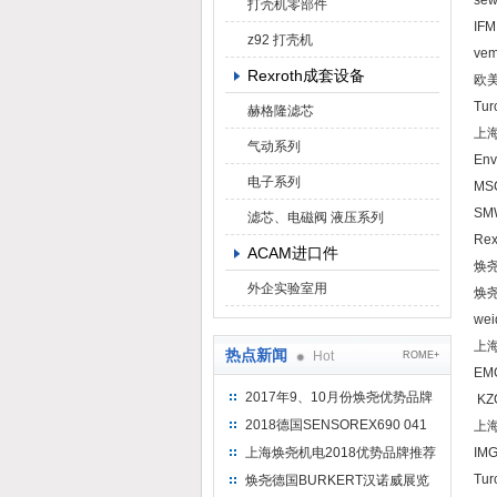
sew
打壳机零部件
IF
z92 打壳机
vem
Rexroth成套设备
欧美
Tur
赫格隆滤芯
上海
气动系列
En
电子系列
MS
SM
滤芯、电磁阀 液压系列
Rex
ACAM进口件
焕尧
外企实验室用
焕尧
wei
上海
热点新闻
Hot
ROME+
EMG
2017年9、10月份焕尧优势品牌
KZG
推荐
2018德国SENSOREX690 041
上海
415 D
上海焕尧机电2018优势品牌推荐
IMG
Tur
焕尧德国BURKERT汉诺威展览