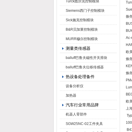
Turck图尔克控制模块
Tur
Su
Siemens西门子控制模块
焕尧
Sick施克控制模块
BUS
B&R贝加莱控制模块
BU
Ac-
MURR穆尔控制模块
HA
测量类传感器
欧
balluff巴鲁夫磁性开关滑块
焕尧
KE
balluff巴鲁夫位移传感器
焕尧K
热设备处理备件
PMA
设备分析仪
Lum
BE
加热器
欧美
汽车行业常用品牌
上海焕
机器人零部件
Typ
100
SGW25NC-02工件夹具
B4