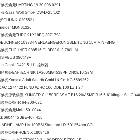
焕尧焕尧HARTING 19 30 006 0291
ke-Sass, Wolf GmbH DW-D-25(1/2)
SCHUNK 0305521
neider MGN61326
焕尧焕尧TURCK LX18EQ 3071798
EUCHNER 103834 VERLAENGERUNGSLEITUNG 15M MINI-BHG
焕尧EUCHNER 088516 GLBF03X12-780L-M
S ABUS 380\\48V
aun GmbH D421.51U1 控制器
区焕尧EM-TECHNIK 1A200MG4538PP DN08/10;G3/8``
尧Kontakt Adolf Wuerth GmbH & Co. KG 5589262
AC 1274422 FLND W/HC 160 DDE 100 LZ 1.2 /
尧原装供应 KLINGER CL150RF ASME B16.20/ASME B16.5-6" klinger-SIL C-44
焕尧焕尧TR 64-200-021
焕尧焕尧Mahr 5010044
ck 6604445 JBE-40-T415
AFINE LAMP-UV;100BSI,Standard HX 60" 254nm GOL
焕尧焕尧PHOENIX 1809416