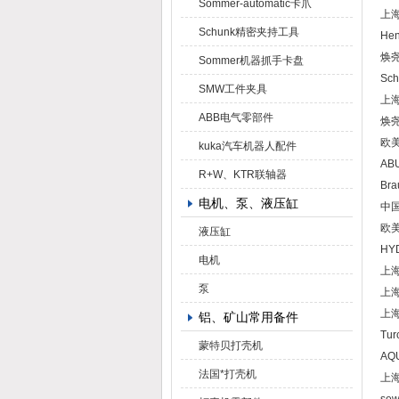
Sommer-automatic卡爪
上海
Schunk精密夹持工具
Hen
焕尧
Sommer机器抓手卡盘
Sch
SMW工件夹具
上海
ABB电气零部件
焕尧
欧美
kuka汽车机器人配件
ABU
R+W、KTR联轴器
Br
电机、泵、液压缸
中国
欧美焕
液压缸
HYD
电机
上海焕
泵
上海
上海
铝、矿山常用备件
Tur
蒙特贝打壳机
AQU
法国*打壳机
上海