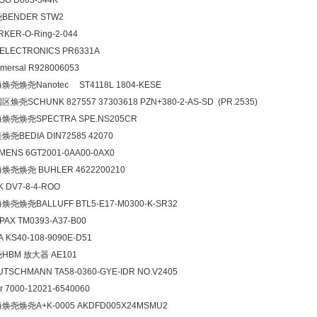
OG D663-344K
BENDER STW2
KER-O-Ring-2-044
 ELECTRONICS PR6331A
mersal R928006053
海焕尧焕尧Nanotec ST4118L 1804-KESE
区焕尧SCHUNK 827557 37303618 PZN+380-2-AS-SD (PR.2535)
焕尧焕尧SPECTRA SPE.NS205CR
焕尧BEDIA DIN72585 42070
EMENS 6GT2001-0AA00-0AX0
焕尧焕尧 BUHLER 4622200210
K DV7-8-4-ROO
焕尧焕尧BALLUFF BTL5-E17-M0300-K-SR32
PAX TM0393-A37-B00
 KS40-108-9090E-D51
HBM 放大器 AE101
UTSCHMANN TA58-0360-GYE-IDR NO.V2405
r 7000-12021-6540060
焕尧焕尧A+K-0005 AKDFD005X24MSMU2