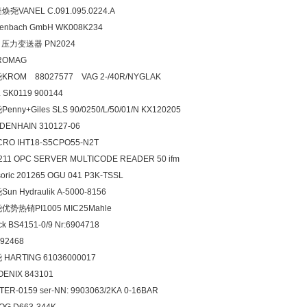
焕尧VANEL C.091.095.0224.A
fenbach GmbH WK008K234
M 压力变送器 PN2024
ROMAG
KROM 88027577 VAG 2-/40R/NYGLAK
 SK0119 900144
enny+Giles SLS 90/0250/L/50/01/N KX120205
DENHAIN 310127-06
CRO IHT18-S5CPO55-N2T
211 OPC SERVER MULTICODE READER 50 ifm
soric 201265 OGU 041 P3K-TSSL
un Hydraulik A-5000-8156
优势热销PI1005 MIC25Mahle
ck BS4151-0/9 Nr:6904718
92468
 HARTING 61036000017
OENIX 843101
TER-0159 ser-NN: 9903063/2KA 0-16BAR