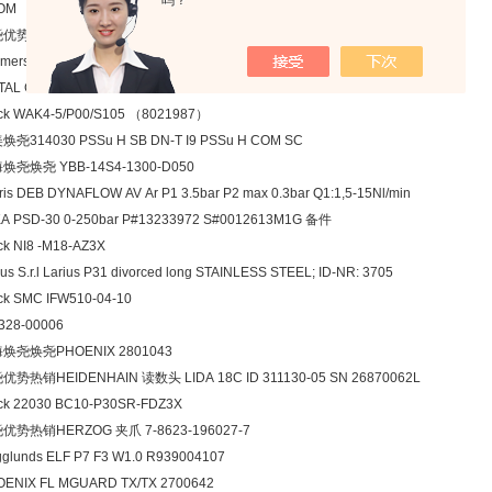
吗？
OM 88016781 VAS 365/50R/NW
优势热销KROM 88017856 VAS 232R/LPGR
mersal EX-ZR335-11Z-3G/D
TAL Cabinet divider TS 2000x500 TS8609.050
ck WAK4-5/P00/S105 （8021987）
焕尧314030 PSSu H SB DN-T I9 PSSu H COM SC
焕尧焕尧 YBB-14S4-1300-D050
ris DEB DYNAFLOW AV Ar P1 3.5bar P2 max 0.3bar Q1:1,5-15Nl/min
A PSD-30 0-250bar P#13233972 S#0012613M1G 备件
ck NI8 -M18-AZ3X
ius S.r.l Larius P31 divorced long STAINLESS STEEL; ID-NR: 3705
ck SMC IFW510-04-10
328-00006
焕尧焕尧PHOENIX 2801043
优势热销HEIDENHAIN 读数头 LIDA 18C ID 311130-05 SN 26870062L
ck 22030 BC10-P30SR-FDZ3X
优势热销HERZOG 夹爪 7-8623-196027-7
glunds ELF P7 F3 W1.0 R939004107
ENIX FL MGUARD TX/TX 2700642