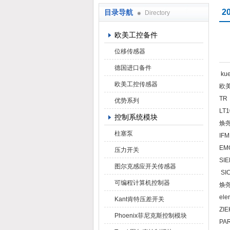
2
目录导航
Directory
上海焕尧机电设备有限公司
欧美工控备件
位移传感器
德国进口备件
kue
欧美工控传感器
欧美
TR
优势系列
LT1
控制系统模块
焕尧
柱塞泵
IFM
EMG
压力开关
SIE
图尔克感应开关传感器
SIC
可编程计算机控制器
焕尧
ele
Kant肯特压差开关
ZI
Phoenix菲尼克斯控制模块
PA