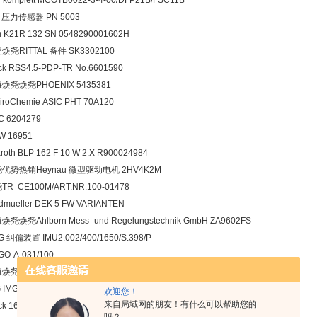
 komplett MCOTB0022-3-4-00/DFP21B/FSC11B
M 压力传感器 PN 5003
 K21R 132 SN 0548290001602H
焕尧RITTAL 备件 SK3302100
ck RSS4.5-PDP-TR No.6601590
焕尧焕尧PHOENIX 5435381
viroChemie ASIC PHT 70A120
C 6204279
W 16951
roth BLP 162 F 10 W 2.X R900024984
优势热销Heynau 微型驱动电机 2HV4K2M
TR CE100M/ART.NR:100-01478
dmueller DEK 5 FW VARIANTEN
焕尧焕尧Ahlborn Mess- und Regelungstechnik GmbH ZA9602FS
 纠偏装置 IMU2.002/400/1650/S.398/P
O-A-031/100
焕尧焕尧Turck 6626742 PKG3M-0,8-RSC4T/TXL
 IMG30B-1435/382-AB/C-PT-D9-NT
欢迎您！
来自局域网的朋友！有什么可以帮助您的
ck 1635213 BI5U-MT18H-AN6X-H1141