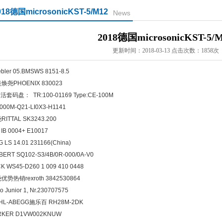
018德国microsonicKST-5/M12
News
2018德国microsonicKST-5/
更新时间：2018-03-13 点击次数：1858次
bler 05.BMSWS 8151-8.5
焕尧PHOENIX 830023
 活套码盘： TR:100-01169 Type:CE-100M
000M-Q21-LI0X3-H1141
RITTAL SK3243.200
 IB 0004+ E10017
 LS 14.01 231166(China)
BERT SQ102-S3/4B/0R-000/0A-V0
K WS45-D260 1 009 410 0448
优势热销rexroth 3842530864
ro Junior 1, Nr.230707575
EHL-ABEGG施乐百 RH28M-2DK
RKER D1VW002KNUW