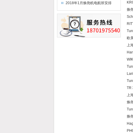
（2018）
KR
2018年1月焕尧机电航班安排
焕尧
Sch
RIT
Tur
欧美
上海
Har
WIK
Tur
Lar
Tur
TR 
上海
焕尧
Tur
焕尧
Hag
PHO