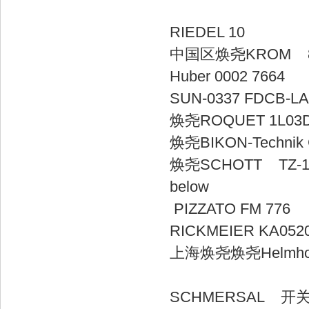
RIEDEL
中国区焕尧KROM 
Huber 000
SUN-0337
焕尧ROQUET 
焕尧BIKON-Tec
焕尧SCHOT
b
PIZZATO 
RICKMEIER K
上海焕尧焕尧Helmholz 
SCHMERSAL