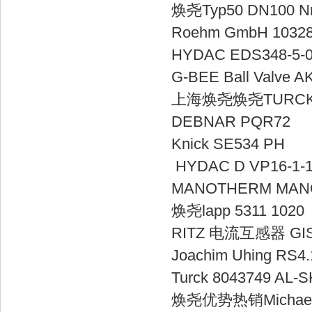
焕尧Typ50 DN1
Roehm Gmb
HYDAC EDS3
G-BEE Ball V
上海焕尧焕尧TUR
DEBNAR 
Knick SE
HYDAC D 
MANOTHERM M
焕尧lapp 53
RITZ 电流互感器 
Joachim Uhin
Turck 80437
焕尧优势热销Michael R