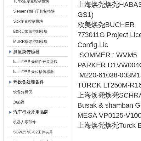
Turck图尔克控制模块
上海焕尧焕尧HABASIT G
Siemens西门子控制模块
GS1
Sick施克控制模块
欧美焕尧BUCHE
B&R贝加莱控制模块
773011G Project Lic
MURR穆尔控制模块
Config.
测量类传感器
SOMMER 
balluff巴鲁夫磁性开关滑块
PARKER D
balluff巴鲁夫位移传感器
M220-610
热设备处理备件
TURCK LT250M
设备分析仪
上海焕尧焕尧SC
加热器
Busak & sha
汽车行业常用品牌
MESA VP012
机器人零部件
上海焕尧焕尧Turck 
SGW25NC-02工件夹具