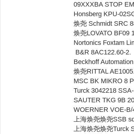
09XXXBA ST
Honsberg 
焕尧 Schmid
焕尧LOVATO 
Nortonics F
B&R 8AC1
Beckhoff Au
焕尧RITTAL 
MSC BK M
Turck 30422
SAUTER TKG 9
WOERNER VOE
上海焕尧焕尧SSB 
上海焕尧焕尧Turck