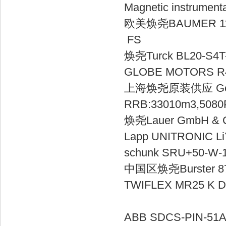
Magnetic inst
欧美焕尧BAUMER 111
FS
焕尧Turck B
GLOBE MOT
上海焕尧原装供应 Gebha
RRB:33010m3
焕尧Lauer Gm
Lapp UNIT
schunk SRU
中国区焕尧Burs
TWIFLEX MR25 K
ABB SDCS-PIN