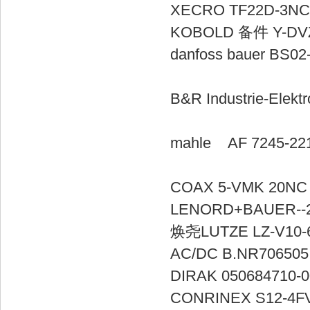
XECRO TF2
KOBOLD 备件 
danfoss bauer 
B&R Industrie
mahle AF 7245-
COAX 5-V
LENORD+BAU
焕尧LUTZE LZ-V10-6
AC/DC B.
DIRAK 0506847
CONRINEX 