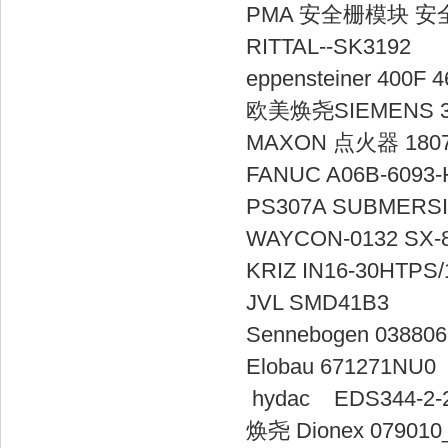
PMA 安全栅模块 
RITTAL--
eppensteiner
欧美焕尧SIEM
MAXON 点火器 
FANUC A06
PS307A SUBME
WAYCON-0132
KRIZ IN16-
JVL SMD
Senneboge
Elobau 
hydac EDS3
焕尧 Dionex 0