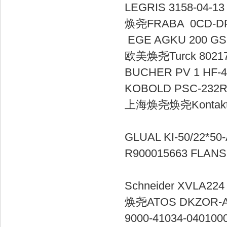
LEGRIS 31
焕尧FRABA 0C
EGE AGKU
欧美焕尧Turck 8
BUCHER PV
KOBOLD PSC
上海焕尧焕尧Kontakt
GLUAL KI-50/
R900015663 FL
Schneider
焕尧ATOS DK
9000-41034-0