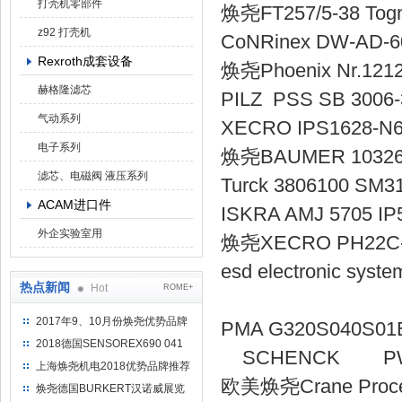
打壳机零部件
焕尧FT257/5-
z92 打壳机
CoNRinex D
Rexroth成套设备
焕尧Phoenix
赫格隆滤芯
PILZ PSS SB
气动系列
XECRO IPS
电子系列
焕尧BAUMER 10
滤芯、电磁阀 液压系列
Turck 3806
ACAM进口件
ISKRA AMJ 570
外企实验室用
焕尧XECRO P
esd electronic sy
热点新闻
Hot
ROME+
2017年9、10月份焕尧优势品牌
PMA G320
推荐
2018德国SENSOREX690 041
SCHENCK
415 D
上海焕尧机电2018优势品牌推荐
欧美焕尧Crane Process
焕尧德国BURKERT汉诺威展览