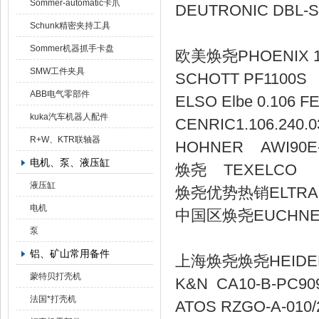
Sommer-automatic卡爪
DEUTRONIC DBL-SI
Schunk精密夹持工具
Sommer机器抓手卡盘
欧美焕尧PHOE
SMW工件夹具
SCHOTT P
ABB电气零部件
ELSO Elbe 0.106 
kuka汽车机器人配件
CENRIC1.1
R+W、KTR联轴器
HOHNER AWI
电机、泵、液压缸
焕尧 TEXE
液压缸
焕尧优势热销ELTR
电机
中国区焕尧EUCHNER
泵
铝、矿山常用备件
上海焕尧焕尧HEI
蒙特贝打壳机
K&N CA10-
法国*打壳机
ATOS RZGO