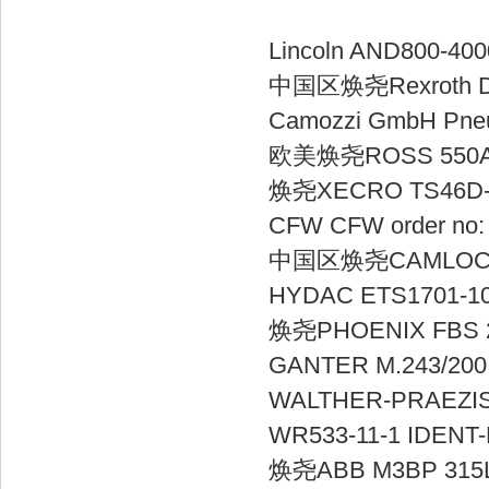
Lincoln AN
中国区焕尧Rexro
Camozzi Gmb
欧美焕尧ROSS 
焕尧XECRO T
CFW CFW or
中国区焕尧CAML
HYDAC ETS1
焕尧PHOENIX 
GANTER M
WALTHER-PRAEZISIO
WR533-11-1
焕尧ABB M3B