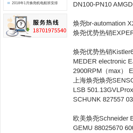
（2018）
DN100-PN10 AM
2018年1月焕尧机电航班安排
焕尧br-autom
焕尧优势热销EXP
焕尧优势热销Kis
MEDER electronic
2900RPM（m
上海焕尧焕尧SEN
LSB 501.13
SCHUNK 827557 
欧美焕尧Schnei
GEMU 880256