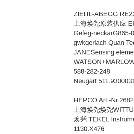
ZIEHL-ABEG
上海焕尧原装供应 
Gefeg-necka
gwkgerlac
JANESensing e
WATSON+M
588-282
Neugart 511.93
HEPCO Art.-N
上海焕尧焕尧WIT
焕尧 TEKEL Instrumen
1130.X