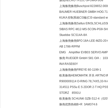
焕尧XECRO TF22C-3POW
上海焕尧焕尧Buschjost 8228652.
BAUMER HUEBNER GMBH HO
KUKA 控制系統CI3板(CI3-standard
上海焕尧焕尧Saltus EINSLSCHLüS
SIBAS RPC-M12-MS-5CO
Stuebbe SCS14A-8A
上海焕尧焕尧BFO 18A-LEE-M
AB 1786-RPFM
EMG Amplifier EVB03 SERVO
焕尧 RUEGER GmbH S81 O
INA RASE60Y
上海焕尧焕尧FIREYE 60-11
欧美焕尧HEMOMATIK 开关 ART
R900009114 O-RING 78,74
314511 PSSu E S 2DOR 2-
STORZ 
欧美焕尧 SCHUNK GZB-S12
焕尧优势热销B+R 3AM37