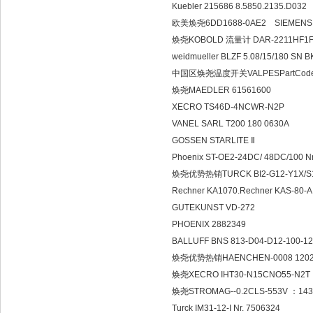
Kuebler 215686 8.5850.2
欧美焕尧6DD1688-0AE2 
焕尧KOBOLD 流量计 DAR-2211H
weidmueller BLZF 5.08/15/
中国区焕尧温度开关VALPESPar
焕尧MAEDLER 615616
XECRO TS46D-4NCWR-
VANEL SARL T200 180 0
GOSSEN STARLITE Ⅱ
Phoenix ST-OE2-24DC/ 48D
焕尧优势热销TURCK BI2-G12-Y
Rechner KA1070.Rechner K
GUTEKUNST VD-272
PHOENIX 2882349
BALLUFF BNS 813-D04-D1
焕尧优势热销HAENCHEN-0008 1
焕尧XECRO IHT30-N15CN
焕尧STROMAG--0.2CLS-553
Turck IM31-12-I Nr. 750