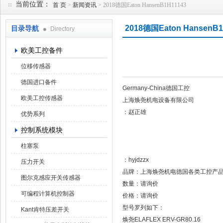
当前位置：
首 页
>
新闻资讯
> 2018德国Eaton HansenB1H11143
2018德国Eaton HansenB1
目录导航
Directory
上海焕尧机电设备有限公司
欧美工控备件
位移传感器
德国进口备件
Germany-China德国工控
欧美工控传感器
上海焕尧机电设备有限公司
：赵正雄
优势系列
控制系统模块
柱塞泵
：hyjdzzx
压力开关
品牌：上海焕尧机电德国各类工控产
图尔克感应开关传感器
数量：请询价
可编程计算机控制器
价格：请询价
型号罗列如下：
Kant肯特压差开关
焕尧ELAFLEX ERV-GR80