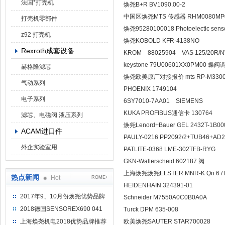
法国*打壳机
焕尧B+R BV1090.00-2
中国区焕尧MTS 传感器 RHM00
打壳机零部件
焕尧95280100018 Photoelect
z92 打壳机
焕尧KOBOLD KFR-4138
Rexroth成套设备
KROM 88025904 VAS 1
keystone 79U00601XX0
赫格隆滤芯
焕尧欧美原厂对接报价 mts RP-M
气动系列
PHOENIX 1749104
电子系列
6SY7010-7AA01 SIEM
KUKA PROFIBUS通信卡 1
滤芯、电磁阀 液压系列
焕尧Lenord+Bauer GEL 24
ACAM进口件
PAULY-0216 PP2092/2+TU
外企实验室用
PATLITE-0368 LME-302T
GKN-Walterscheid 6021
上海焕尧焕尧ELSTER MNR-K Qn
热点新闻
Hot
ROME+
HEIDENHAIN 324391-
2017年9、10月份焕尧优势品牌
Schneider M7550A0C0B
推荐
2018德国SENSOREX690 041
Turck DPM 635-008
415 D
上海焕尧机电2018优势品牌推荐
欧美焕尧SAUTER STAR70