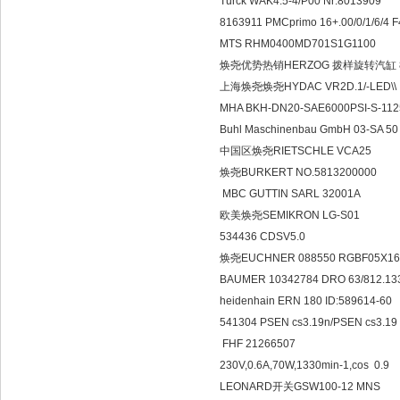
Turck WAK4.5-4/P00 Nr:
8163911 PMCprimo 16+.00/0/
MTS RHM0400MD701S1
焕尧优势热销HERZOG 拨样旋转汽缸
上海焕尧焕尧HYDAC VR2D.1
MHA BKH-DN20-SAE6000P
Buhl Maschinenbau GmbH 0
中国区焕尧RIETSCHLE V
焕尧BURKERT NO.58132
MBC GUTTIN SARL 320
欧美焕尧SEMIKRON LG-
534436 CDSV5.0
焕尧EUCHNER 088550 RGB
BAUMER 10342784 DRO 63/81
heidenhain ERN 180 ID:5
541304 PSEN cs3.19n/PSEN
FHF 21266507
230V,0.6A,70W,1330min-1
LEONARD开关GSW100-1