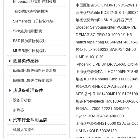
Phoenix菲尼克斯控制模块
中国区焕尧SICK IM30-15NDS-
Turck图尔克控制模块
欧美焕尧Vahle KDS 2/40- 6
焕尧优势热销RUSKIN 执
Siemens西门子控制模块
Stoeber Servoumrichter P
Sick施克控制模块
DEMAG SC-PRO 10-1000 
B&R贝加莱控制模块
hainzl repair bag 60S4N2
焕尧Turck 8019232 SWKPS
MURR穆尔控制模块
ILME MHO10.20
测量类传感器
Phoenix IL PB BK DP/V1-PA
balluff巴鲁夫磁性开关滑块
上海焕尧焕尧PALL HC2296FKP
焕尧 KUKA Roboter GmbH 
balluff巴鲁夫位移传感器
焕尧CONRINEX DW-AS-50
热设备处理备件
MTS 备件 RHM1490MP101
设备分析仪
焕尧 Probvibtech TM0180-01
焕尧Murr 7000-12221-63
加热器
Hydac HDA 3840-A-400-
汽车行业常用品牌
上海焕尧焕尧8421 0500 02 A
机器人零部件
HAHN+KOLB 6932613