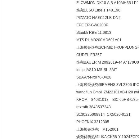
FLOWMON DK10.A.B.A10MH
焕尧ELSO Elbe 1.148.1
PIZZATO NA G112LB-D
EPE EP-GW0200P
Staubli RBE 11.6813
MTS RHM0200MD601A
上海焕尧焕尧SCHMIDT-KUPPLUN
GUDEL FR35Z
焕尧BAUER M 2092619-44 
temp IAS10-M5-SL-3M
SBA Art-Nr:076-0428
上海焕尧焕尧SIEMENS 3VL270
wandfluh GmbHZM22101AB-H
KROM 84031013 BIC 65H
rexroth 3843537343
S130225008914 CX5020
PHOENIX 3212305
上海焕尧焕尧 M1520
焕尧优势热销LIKA CK58-Y-1024