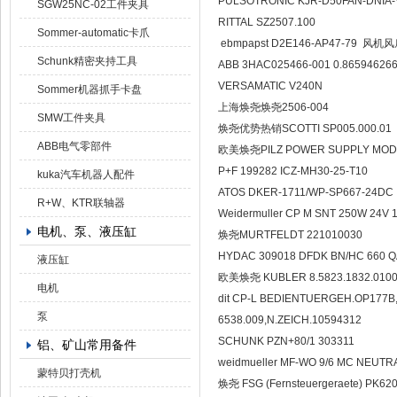
PULSOTRONIC KJR-D50FA
SGW25NC-02工件夹具
RITTAL SZ2507.100
Sommer-automatic卡爪
ebmpapst D2E146-AP4
Schunk精密夹持工具
ABB 3HAC025466-001 0.8
VERSAMATIC V240N
Sommer机器抓手卡盘
上海焕尧焕尧2506-004
SMW工件夹具
焕尧优势热销SCOTTI SP005
ABB电气零部件
欧美焕尧PILZ POWER SUPPLY
P+F 199282 ICZ-MH30-2
kuka汽车机器人配件
ATOS DKER-1711/WP-SP
R+W、KTR联轴器
Weidermuller CP M SNT 2
电机、泵、液压缸
焕尧MURTFELDT 221010
HYDAC 309018 DFDK BN/HC 6
液压缸
欧美焕尧 KUBLER 8.5823.1
电机
dit CP-L BEDIENTUERGEH.OP177
泵
6538.009,N.ZEICH.1059
SCHUNK PZN+80/1 303
铝、矿山常用备件
weidmueller MF-WO 9/6 
蒙特贝打壳机
焕尧 FSG (Fernsteuergeraete