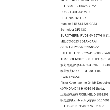
Turck BL67-8DI-P No.68
E+E SGMRS-13A2A-YR
BOSCH OHO3357V16
PHOENIX 1681127
Kuebler 8.5863.1226.G
Schneider DF143C
EUROTHERM RVD3-6V 7
MELCO-0023 SD1AXCA 
GEFRAN 1200-RRRR-00
BALLUFF Link BCCM415-000
IFM-1388 TA3131 -50~
焕尧优势热销SICK 6038696 P
欧美焕尧NORELEM 03001
HWIN LMSA33
Pister Kugelhaehne GmbH Dop
焕尧HDA 4748-H-0016-03
上海焕尧焕尧 ROEMHELD 1
欧美焕尧Lambrecht 风向标 00.
E+L ID-Nr 11 ZC4062 Nr 