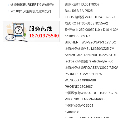
BURKERT ID:0017835
焕尧德国BURKERT汉诺威展览
（2018）
Beta I06B-3A-PS25
2018年1月焕尧机电航班安排
ELCIS 编码器 A/390-1024-
XECRO IHT30-S10BNO5
焕尧Voith 250.00052110；D
balluff BSE 85-RK
BUCHER WSP22ONA3-3
上海焕尧焕尧MEL MI250/N
Schroff GmbH ArtNr.6011022
lectroetch阿雄推荐 electroly
上海焕尧焕尧FAG AEEAN3012
PARKER D1VW002EN
WENGLOR XK89PB8
PHOENIX 1702687
中国区焕尧WIKA S-10 0-10B
PHOENIX EEM-IMP-MA6
中国区焕尧MCS204
hydac S.S