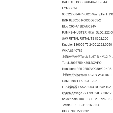
BALLUFF BOSS26K-PA-1I
FCM GL24T
036222-88-644-5020 Wampf
B&R 8LSC55.R0030D70
Elco C90-A41BX/UC24
FUNKE+HUSTER 电迪 SLD1
焕尧 RITTAL RITTAL TS 86
Kuebler 186009 T5.2400.
WIKA 8340786
上海焕尧焕尧Turck BL67-B-4M
Turck 3093759 K30LBO
Honsberg RRI-025GVQ08
上海焕尧优势价格EUGEN WOERNE
CoNRinex LLK-3031-20
ETA 断路器 ESS20-003-DC
欧美焕尧Wago 771-9995/017-50
heidenhain 10X10（ID: 2
Vahle LT/LTE-U10 165 1
PHOENIX 1536832