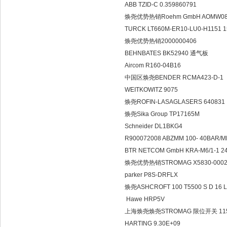
ABB TZID-C 0.3598607
焕尧优势热销Roehm GmbH AOMW0800
TURCK LT660M-ER10-LU0-
焕尧优势热销200000040
BEHNBATES BK52940
Aircom R160-04B16
中国区焕尧BENDER RCMA4
WEITKOWITZ 90
焕尧ROFIN-LASAGLASERS
焕尧Sika Group TP1716
Schneider DL1BKG4
R900072008 ABZMM 100- 4
BTR NETCOM GmbH KRA-M6/1-
焕尧优势热销STROMAG X5830-00
parker P8S-DRFLX
焕尧ASHCROFT 100 T5500 S 
Hawe HRP5V
上海焕尧焕尧STROMAG 限位开关 
HARTING 9.30E+09