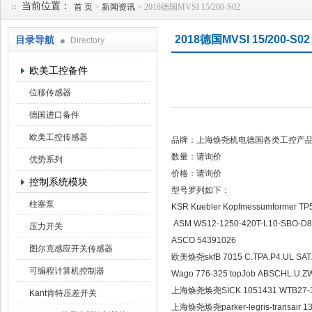
当前位置：
首 页
>
新闻资讯
> 2018德国MVSI 15/200-S02
2018德国MVSI 15/200-S02
目录导航
Directory
上海焕尧机电设备有限公司
欧美工控备件
位移传感器
德国进口备件
欧美工控传感器
品牌：上海焕尧机电德国各类工控产
数量：请询价
优势系列
价格：请询价
控制系统模块
型号罗列如下：
柱塞泵
KSR Kuebler Kopfmessumformer
ASM WS12-1250-420T-L10-SBO-D8
压力开关
ASCO 54391026
图尔克感应开关传感器
欧美焕尧skfB 7015 C.TPA.P4.UL SA
可编程计算机控制器
Wago 776-325 topJob ABSCHL.U.
上海焕尧焕尧SICK 1051431 WTB27-3V
Kant肯特压差开关
上海焕尧焕尧parker-legris-transair 1