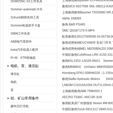
上海焕尧焕尧parker D1VW002KNGW
SGW25NC-02工件夹具
焕尧SICK 6027586 SNL-08D12-KA
Sommer-automatic卡爪
上海焕尧焕尧Baumer TXG50M3 NR;1
Schunk精密夹持工具
Vahle 168065
焕尧 B&R PS465
Sommer机器抓手卡盘
SMC QGS6*170-5-MP4
SMW工件夹具
欧美焕尧I130227009596 04.00739.006
ABB电气零部件
焕尧优势热销EUCHNER 安全门开关 TP4
焕尧优势热销MEL MI250B/NJ20 20M
kuka汽车机器人配件
中国区焕尧CoNRinex LRK-4150-101
R+W、KTR联轴器
焕尧6SL3352-1AG35-8NA1 Sieme
电机、泵、液压缸
焕尧MINIMAX UniVari
Honsberg EFK2-008HK028（1-150c
液压缸
焕尧Staffa Hydraulic Motors DN3
电机
LABOM CI1010A1056 OUT:4-20mA 0
泵
上海焕尧焕尧ABB 799K003-1
XECRO TS46C-4NCGR-3U8
铝、矿山常用备件
焕尧欧美原厂对接报价 Nexen #M-800/8
蒙特贝打壳机
中国区焕尧Turck 6931312 VB40-H11