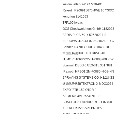
weidmueller GWDR M20-PO
Rexroth R900915670 4WE 10 Y3X
kendrion 3141053
TFP100 hydac
OCS Checkweighers GmbH 1
BEDIA PLCA-50 ：5052022411
BEUOWS JRS-43-02 SCHRADER 
Bender IR470LY2-60 B91048010
中国区焕尧BUCHER RKVC-40
JUMO 701060/922-31-000;-200 C-
Scanwill DBDS 6 G1X/315 3017881
Rexroth HPSO1.2M-F0880-N-08-N
SPRAYING SYSTEMS CO. H1/2U-
焕尧优势热销TEKTRONIX MDO3054
EXFO "FTB-150 OTDR "
SIEMENS 3VF96231NE10
BUSCHJOST 8466000.9101.02400
XECRO TS22C-5PCBR-TB5