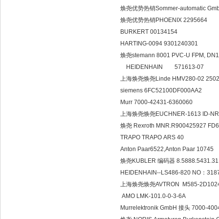
焕尧优势热销Sommer-automatic GmbH 
焕尧优势热销PHOENIX 2295664
BURKERT 00134154
HARTING-0094 9301240301
焕尧stemann 8001 PVC-U FPM, DN
HEIDENHAIN 571613-07
上海焕尧焕尧Linde HMV280-02 2502 
siemens 6FC52100DF000AA2
Murr 7000-42431-6360060
上海焕尧焕尧EUCHNER-1613 ID-NR:
焕尧 Rexroth MNR.R900425927 FD69
TRAPO TRAPO ARS 40
Anton Paar6522,Anton Paar 10745
焕尧KUBLER 编码器 8.5888.5431.31
HEIDENHAIN--LS486-820 NO：318
上海焕尧焕尧AVTRON M585-2D1024
AMO LMK-101.0-0-3-6A
Murrelektronik GmbH 接头 7000-400