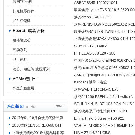
法国*打壳机
ABB V18345-1010221001
欧美焕尧hydac ENS 3118-5-0520-00
打壳机零部件
焕尧ergon T-401.T-12E
z92 打壳机
焕尧RENISHAW RGE25001A62 RG
Rexroth成套设备
欧美焕尧SAUTER TWIN90 lathe 113
上海焕尧焕尧MOXA MX603-0116-133
赫格隆滤芯
SIBA 2021213.400A
气动系列
FFT EDAG 368 120 - 300
电子系列
中国区焕尧Eckerle EIPH2 016RK03-
焕尧suco 压力传感器 0166-40502-1-
滤芯、电磁阀 液压系列
ASK Kugellagerfabrik Artur Seyfe
ACAM进口件
handed) 轴承（右旋）
外企实验室用
焕尧WALTHER SN545 E75
焕尧541260 PSEN cs4.2p 1switch NI
SCHUNK 夹爪 371103 PGN-PLUS 1
热点新闻
Hot
ROME+
焕尧欧美原厂对接报价 REER M1
2017年9、10月份焕尧优势品牌
Emhart Teknologies M156 921
推荐
2018德国SENSOREX690 041
VAHLE TM 300 S 24M 36-95/MK 1.8
415 D
上海焕尧机电2018优势品牌推荐
HIMA Z7116/221/C5/S