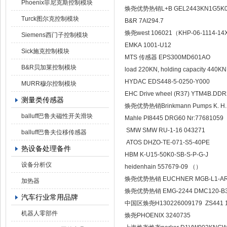
Phoenix菲尼克斯控制模块
焕尧优势热销L+B GEL2443KN1G5K0
Turck图尔克控制模块
B&R 7AI294.7
焕尧west 106021（KHP-06-1114-14
Siemens西门子控制模块
EMKA 1001-U12
Sick施克控制模块
MTS 传感器 EPS300MD601AO
B&R贝加莱控制模块
load 220KN, holding capacity 440KN,
HYDAC EDS448-5-0250-Y000
MURR穆尔控制模块
EHC Drive wheel (R37) YTM4B.DDR
测量类传感器
焕尧优势热销Brinkmann Pumps K. H. B
balluff巴鲁夫磁性开关滑块
Mahle PI8445 DRG60 Nr:77681059
SMW SMW RU-1-16 043271
balluff巴鲁夫位移传感器
ATOS DHZO-TE-071-S5-40PE
热设备处理备件
HBM K-U15-50K0-SB-S-P-G-J
设备分析仪
heidenhain 557679-09 （）
焕尧优势热销 EUCHNER MGB-L1-AR-AB
加热器
焕尧优势热销 EMG-2244 DMC120-B3
汽车行业常用品牌
中国区焕尧H130226009179 ZS441 1O
机器人零部件
焕尧PHOENIX 3240735