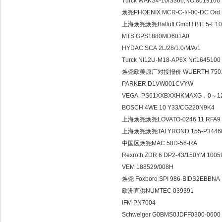
Turck WAKS4-10/S366,NO:8019166
焕尧PHOENIX MCR-C-I/I-00-DC Ord.
上海焕尧焕尧Balluff GmbH BTL5-E10
MTS GPS1880MD601A0
HYDAC SCA 2L/28/1.0/M/A/1
Turck NI12U-M18-AP6X Nr:16451
焕尧欧美原厂对接报价 WUERTH 75011
PARKER D1VW001CVYW
VEGA PS61XXBXXHKMAXG，0～1
BOSCH 4WE 10 Y33/CG220N9K4
上海焕尧焕尧LOVATO-0246 11 RFA9 1
上海焕尧焕尧TALYROND 155-P3446
中国区焕尧MAC 58D-56-RA
Rexroth ZDR 6 DP2-43/150YM 100
VEM 188529/008H
焕尧 Foxboro SPI 986-BIDS2EBBNA
欧洲直供NUMTEC 039391
IFM PN7004
Schweiger G0BMS0JDFF0300-0600