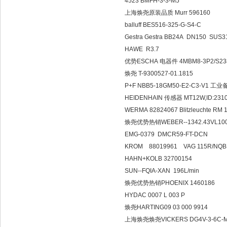
4523 BMFH-3-3-M5
上海焕尧原装品质 Murr 596160
balluff BES516-325-G-S4-C
Gestra Gestra BB24A DN150 SUS
HAWE R3.7
优势ESCHA 电器件 4MBM8-3P2/S238
焕尧 T-9300527-01.1815
P+F NBB5-18GM50-E2-C3-V1 工
HEIDENHAIN 传感器 MT12W,ID:2310
WERMA 82824067 Blitzleuchte RM 
焕尧优势热销WEBER--1342.43VL100
EMG-0379 DMCR59-FT-DCN
KROM 88019961 VAG 115R/NQB
HAHN+KOLB 32700154
SUN--FQIA-XAN 196L/min
焕尧优势热销PHOENIX 1460186
HYDAC 0007 L 003 P
焕尧HARTING09 03 000 9914
上海焕尧焕尧VICKERS DG4V-3-6C-M-