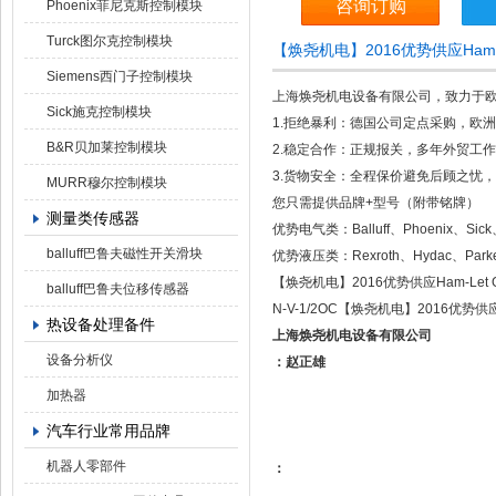
咨询订购
Phoenix菲尼克斯控制模块
Turck图尔克控制模块
【焕尧机电】2016优势供应Ham-Let
Siemens西门子控制模块
上海焕尧机电设备有限公司，致力于
Sick施克控制模块
1.拒绝暴利：德国公司定点采购，欧
B&R贝加莱控制模块
2.稳定合作：正规报关，多年外贸工
3.货物安全：全程保价避免后顾之忧，国
MURR穆尔控制模块
您只需提供品牌+型号（附带铭牌）
测量类传感器
优势电气类：Balluff、Phoenix、Si
balluff巴鲁夫磁性开关滑块
优势液压类：Rexroth、Hydac、P
【焕尧机电】2016优势供应Ham-Let GM
balluff巴鲁夫位移传感器
N-V-1/2OC【焕尧机电】2016优势供应Ham
热设备处理备件
上海焕尧机电设备有限公司
设备分析仪
：赵正雄
加热器
汽车行业常用品牌
机器人零部件
：