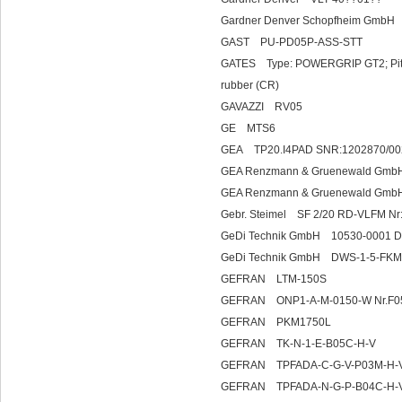
Gardner Denver Schopfheim GmbH
GAST PU-PD05P-ASS-STT
GATES Type: POWERGRIP GT2; Pitch (
rubber (CR)
GAVAZZI RV05
GE MTS6
GEA TP20.I4PAD SNR:1202870/0
GEA Renzmann & Gruenewald GmbH
GEA Renzmann & Gruenewald GmbH
Gebr. Steimel SF 2/20 RD-VLFM Nr
GeDi Technik GmbH 10530-0001 D
GeDi Technik GmbH DWS-1-5-FKM-
GEFRAN LTM-150S
GEFRAN ONP1-A-M-0150-W Nr
GEFRAN PKM1750L
GEFRAN TK-N-1-E-B05C-H-V
GEFRAN TPFADA-C-G-V-P03M-H-
GEFRAN TPFADA-N-G-P-B04C-H-