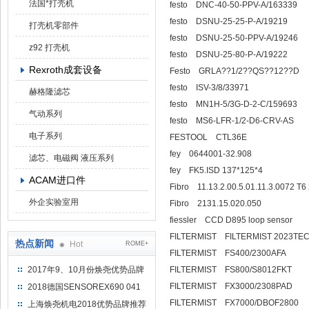
法国*打壳机
festo DNC-40-50-PPV-A/163339
festo DSNU-25-25-P-A/19219
打壳机零部件
festo DSNU-25-50-PPV-A/19246
z92 打壳机
festo DSNU-25-80-P-A/19222
Rexroth成套设备
Festo GRLA??1/2??QS??12??D
festo ISV-3/8/33971
赫格隆滤芯
festo MN1H-5/3G-D-2-C/159693
气动系列
festo MS6-LFR-1/2-D6-CRV-AS
电子系列
FESTOOL CTL36E
fey 0644001-32.908
滤芯、电磁阀 液压系列
fey FK5.ISD 137*125*4
ACAM进口件
Fibro 11.13.2.00.5.01.11.3.0072 T6
外企实验室用
Fibro 2131.15.020.050
fiessler CCD D895 loop sensor
FILTERMIST FILTERMIST 2023TEC
热点新闻
Hot
ROME+
FILTERMIST FS400/2300AFA
2017年9、10月份焕尧优势品牌
FILTERMIST FS800/S8012FKT
推荐
FILTERMIST FX3000/2308PAD
2018德国SENSOREX690 041
415 D
FILTERMIST FX7000/DBOF2800
上海焕尧机电2018优势品牌推荐