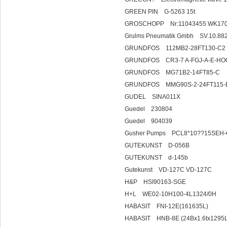
GREEN PIN G-5263 15t
GROSCHOPP Nr:11043455 WK17
Grulms Pneumatik Gmbh SV.10.882
GRUNDFOS 112MB2-28FT130-C2 N
GRUNDFOS CR3-7 A-FGJ-A-E-HO
GRUNDFOS MG71B2-14FT85-C
GRUNDFOS MMG90S-2-24FT115-
GUDEL SINA011X
Guedel 230804
Guedel 904039
Gusher Pumps PCL8*10??15SEH-C
GUTEKUNST D-056B
GUTEKUNST d-145b
Gutekunst VD-127C VD-127C
H&P HSI90163-SGE
H+L WE02-10H100-4L1324/0H
HABASIT FNI-12E(161635L)
HABASIT HNB-8E (24Bx1.6tx1295L