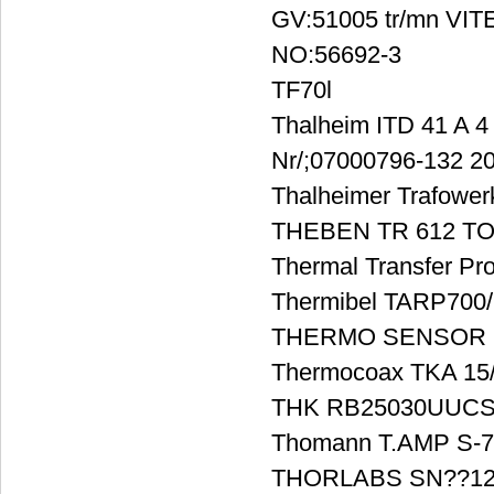
GV:51005 tr/mn VI
NO:56692-3
TF70l
Thalheim ITD 41 A 
Nr/;07000796-132 2
Thalheimer Trafower
THEBEN TR 612 T
Thermal Transfer P
Thermibel TARP700/
THERMO SENSOR Gm
Thermocoax TKA 15
THK RB25030UUCS
Thomann T.AMP S-75
THORLABS SN??120