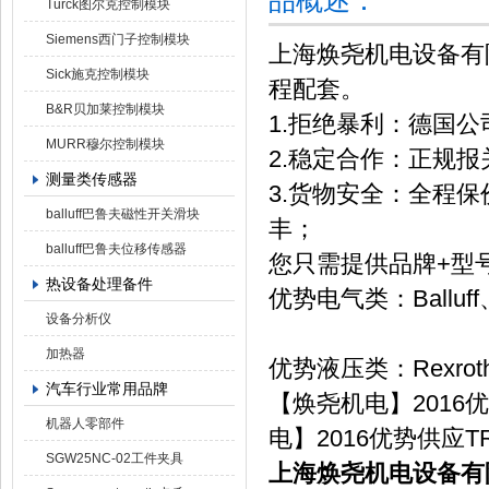
品概述：
Turck图尔克控制模块
Siemens西门子控制模块
上海焕尧机电设备有
Sick施克控制模块
程配套。
B&R贝加莱控制模块
1.拒绝暴利：德国
MURR穆尔控制模块
2.稳定合作：正规
测量类传感器
3.货物安全：全程保
balluff巴鲁夫磁性开关滑块
丰；
balluff巴鲁夫位移传感器
您只需提供品牌+型
热设备处理备件
优势电气类：Balluff、P
设备分析仪
加热器
优势液压类：Rexro
汽车行业常用品牌
【焕尧机电】2016优势
机器人零部件
电】2016优势供应TRET
SGW25NC-02工件夹具
上海焕尧机电设备有