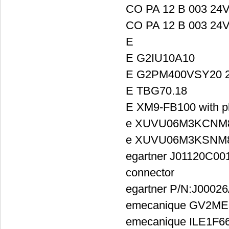
CO PA 12 B 003 24
CO PA 12 B 003 24
E
E G2IU10A10
E G2PM400VSY20 2
E TBG70.18
E XM9-FB100 with p
e XUVU06M3KCNM
e XUVU06M3KSNM
egartner J01120C001
connector
egartner P/N:J0002
emecanique GV2ME
emecanique ILE1F