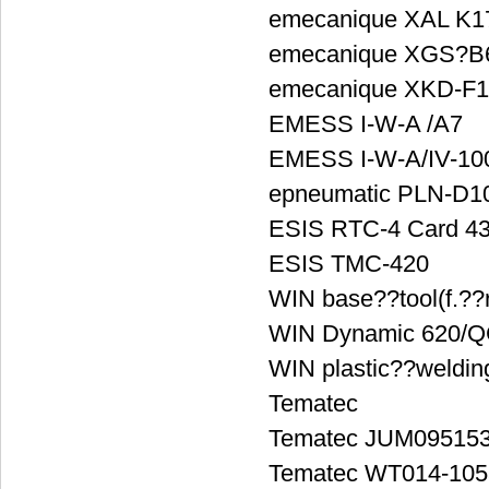
emecanique XAL K
emecanique XGS?B
emecanique XKD-F
EMESS I-W-A /A7
EMESS I-W-A/IV-10
epneumatic PLN-D1
ESIS RTC-4 Card 4
ESIS TMC-420
WIN base??tool(f.
WIN Dynamic 620/
WIN plastic??weldin
Tematec
Tematec JUM095153
Tematec WT014-105