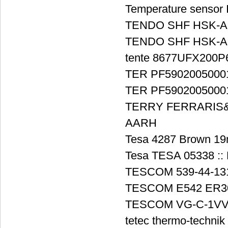
Temperature sensor 
TENDO SHF HSK-A6
TENDO SHF HSK-A6
tente 8677UFX200P
TER PF5902005000
TER PF5902005000
TERRY FERRARIS&C
AARH
Tesa 4287 Brown 1
Tesa TESA 05338 :: 
TESCOM 539-44-13
TESCOM E542 ER3
TESCOM VG-C-1VV
tetec thermo-techni