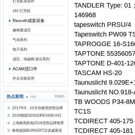
打壳机零部件
TANDLER Type: 01；R
z92 打壳机
146968
Rexroth成套设备
tapeswitch PRSU/4
赫格隆滤芯
Tapeswitch PW09 TS
气动系列
TAPROGGE 16-S16
电子系列
TAPTONE 55356057
滤芯、电磁阀 液压系列
TAPTONE D-401-12
ACAM进口件
TASCAM HS-20
外企实验室用
Taunuslicht 9.029E+
Taunuslicht NO.91
热点新闻
Hot
ROME+
TB WOODS P34-8M
2017年9、10月份焕尧优势品牌
TC1S
推荐
2018德国SENSOREX690 041
TCDIRECT 405-175
415 D
上海焕尧机电2018优势品牌推荐
TCDIRECT 405-181
焕尧德国BURKERT汉诺威展览