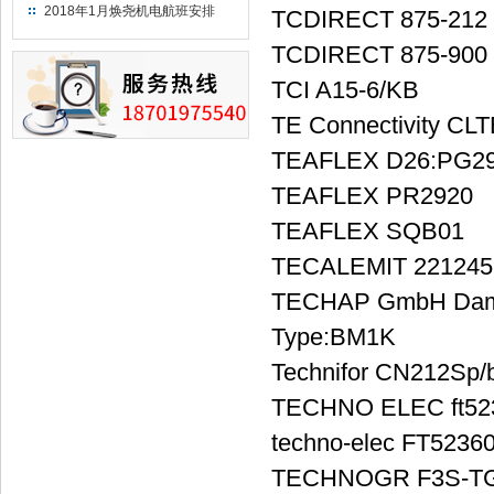
（2018）
2018年1月焕尧机电航班安排
TCDIRECT 875-212
TCDIRECT 875-900
TCI A15-6/KB
TE Connectivity C
TEAFLEX D26:PG2
TEAFLEX PR2920
TEAFLEX SQB01
TECALEMIT 221245
TECHAP GmbH Dampf
Type:BM1K
Technifor CN212Sp/
TECHNO ELEC ft52
techno-elec FT5236
TECHNOGR F3S-TG