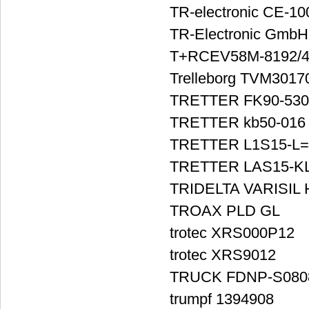
TR-electronic CE-1
TR-Electronic GmbH
T+RCEV58M-8192/4
Trelleborg TVM3017
TRETTER FK90-530
TRETTER kb50-016
TRETTER L1S15-L
TRETTER LAS15-K
TRIDELTA VARISIL
TROAX PLD GL
trotec XRS000P12
trotec XRS9012
TRUCK FDNP-S08
trumpf 1394908