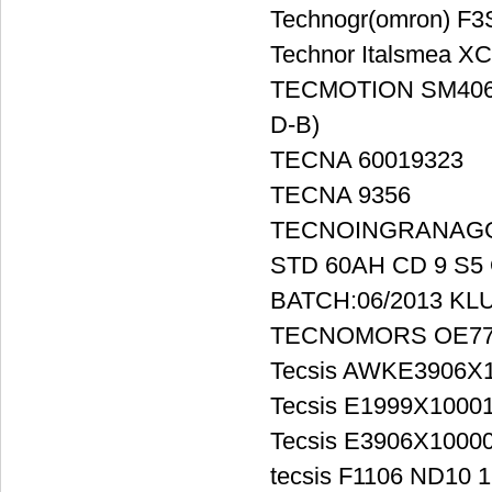
Technogr(omron) F
Technor Italsmea 
TECMOTION SM4065-P
D-B)
TECNA 60019323
TECNA 9356
TECNOINGRANAGGI
STD 60AH CD 9 S5
BATCH:06/2013 KL
TECNOMORS OE7
Tecsis AWKE3906X
Tecsis E1999X1000
Tecsis E3906X1000
tecsis F1106 ND10 