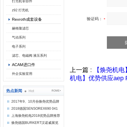
打壳机零部件
z92 打壳机
验证码：
Rexroth成套设备
赫格隆滤芯
气动系列
电子系列
滤芯、电磁阀 液压系列
ACAM进口件
上一篇 :
【焕尧机电】优
外企实验室用
机电】优势供应aep 
热点新闻
Hot
ROME+
2017年9、10月份焕尧优势品牌
推荐
2018德国SENSOREX690 041
415 D
上海焕尧机电2018优势品牌推荐
焕尧德国BURKERT汉诺威展览