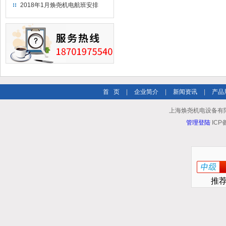
（2018）
2018年1月焕尧机电航班安排
首 页
|
企业简介
|
新闻资讯
|
产品
上海焕尧机电设备有限公司 
管理登陆
ICP
推