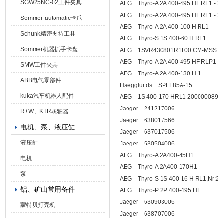
SGW25NC-02工件夹具
AEG Thyro-A 2A 400-495 HF RL1 - 
AEG Thyro-A 2A 400-495 HF RL1 - 
Sommer-automatic卡爪
AEG Thyro-A 2A 400-100 H RL1
Schunk精密夹持工具
AEG Thyro-S 1S 400-60 H RL1
Sommer机器抓手卡盘
AEG 1SVR430801R1100 CM-MSS Ther
AEG Thyro-A 2A 400-495 HF RLP1-
SMW工件夹具
AEG Thyro-A 2A 400-130 H 1
ABB电气零部件
Haegglunds SPLL85A-15
kuka汽车机器人配件
AEG 1S 400-170 HRL1 20000008
Jaeger 241217006
R+W、KTR联轴器
Jaeger 638017566
电机、泵、液压缸
Jaeger 637017506
液压缸
Jaeger 530504006
AEG Thyro-A 2A400-45H1
电机
AEG Thyro-A 2A400-170H1
泵
AEG Thyro-S 1S 400-16 H RL1,Nr:2
铝、矿山常用备件
AEG Thyro-P 2P 400-495 HF
Jaeger 630903006
蒙特贝打壳机
Jaeger 638707006