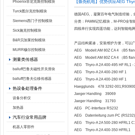
【焕尧机电】优势供应AEG Thyro
Phoenix菲尼克斯控制模块
Turck图尔克控制模块
德国AEG,，凝聚百年电气制造经验
Siemens西门子控制模块
分类：PAMM记忆模块，M-PRO全智能
四线串行实现四遥功能，达到智能电
Sick施克控制模块
B&R贝加莱控制模块
产品结构紧凑，安装维护方便，可以
MURR穆尔控制模块
AEG Modell:AM 80Z CA 4 （B5 fla
AEG Modell:AM 80Z CA 4 （B5 fla
测量类传感器
AEG Thyro-A 2A 400-495 HF RL1 - 
balluff巴鲁夫磁性开关滑块
AEG Thyro-A 2A 400-280 HF 1
balluff巴鲁夫位移传感器
AEG Thyro-A 2A 400-280 HF 1
Haegglunds 478 3292-001;R9390
热设备处理备件
Jaeger Handling 39069
设备分析仪
Jaeger Handling 31793
加热器
AEG PC-Interface RS232
AEG Datenleitung zum PC (RS232) 9
汽车行业常用品牌
AEG Thyro-A 2A 500-280 HFRL1 C
机器人零部件
AEG Thyro-A 2A 400-350 HFRL1