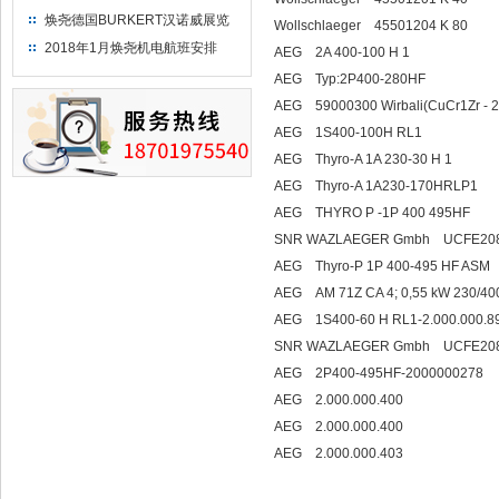
焕尧德国BURKERT汉诺威展览
Wollschlaeger 45501204 K 80
（2018）
2018年1月焕尧机电航班安排
AEG 2A 400-100 H 1
AEG Typ:2P400-280HF
AEG 59000300 Wirbali(CuCr1Zr - 
AEG 1S400-100H RL1
AEG Thyro-A 1A 230-30 H 1
AEG Thyro-A 1A230-170HRLP1
AEG THYRO P -1P 400 495HF
SNR WAZLAEGER Gmbh UCFE20
AEG Thyro-P 1P 400-495 HF ASM
AEG AM 71Z CA 4; 0,55 kW 230/400
AEG 1S400-60 H RL1-2.000.000.8
SNR WAZLAEGER Gmbh UCFE20
AEG 2P400-495HF-2000000278
AEG 2.000.000.400
AEG 2.000.000.400
AEG 2.000.000.403