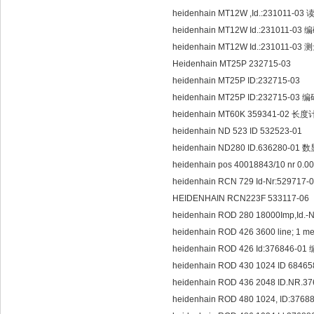
heidenhain MT12W ,Id.:231011-03
heidenhain MT12W Id.:231011-0
heidenhain MT12W Id.:231011-03
Heidenhain MT25P 232715-03
heidenhain MT25P ID:232715-03
heidenhain MT25P ID:232715-03 编
heidenhain MT60K 359341-02 长度
heidenhain ND 523 ID 532523-01
heidenhain ND280 ID.636280-01 
heidenhain pos 40018843/10 nr 0.
heidenhain RCN 729 Id-Nr:52971
HEIDENHAIN RCN223F 533117-06
heidenhain ROD 280 18000Imp,Id.
heidenhain ROD 426 3600 line; 1 me
heidenhain ROD 426 Id:376846-0
heidenhain ROD 430 1024 ID 684
heidenhain ROD 436 2048 ID.NR.
heidenhain ROD 480 1024, ID:3768