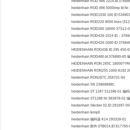
heidenhain ROD 486 1024,Id:376
heidenhain ROD 486 5000imp Id.N
heidenhain ROD1030 100 ID:5349
heidenhain ROD220 9000 lines (512
heidenhain ROD260 18000 37S12-0
heidenhain ROD426-1024 ID：37
heidenhain ROD426-2000 ID:376
HEIDENHAIN ROD436 ID.295 450
heidenhain ROD480,Id:376880-6
HEIDENHAIN RON 285C 18000??RO
HEIDENHAIN RON255.1000-8192 2
heidenhain RON287C,358701-04
heidenhain SN 23969898C
heidenhain ST 1287 511396-01 
heidenhain ST1288 Nr:383978-01
heidenhain Stecker 02,ID:291697-
heidenhain temp0
heidenhain 编码器 K14 293328-01
heidenhain 附件 0TB014,ID:61776