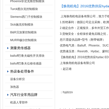
Phoenix菲尼克斯控制模块
【焕尧机电】2016优势供应hydac
Turck图尔克控制模块
上海焕尧机电设备有限公司，致力于
Siemens西门子控制模块
1.拒绝暴利：德国公司定点采购，欧
Sick施克控制模块
2.稳定合作：正规报关，多年外贸工
B&R贝加莱控制模块
3.货物安全：全程保价避免后顾之忧，国
您只需提供品牌+型号（附带铭牌）
MURR穆尔控制模块
优势电气类：Balluff、Phoenix、S
测量类传感器
优势液压类：Rexroth、Hydac、蒙
balluff巴鲁夫磁性开关滑块
【焕尧机电】2016优势供应hydac EDS 
上海焕尧机电设备有限公司
balluff巴鲁夫位移传感器
：赵正雄
热设备处理备件
设备分析仪
加热器
：hyjdzzx
汽车行业常用品牌
机器人零部件