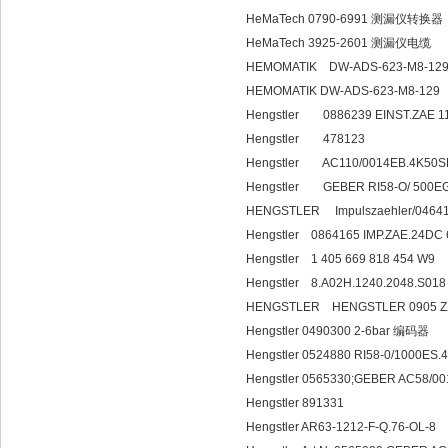
HeMaTech 0790-6991 测漏仪转换器
HeMaTech 3925-2601 测漏仪电缆
HEMOMATIK DW-ADS-623-M8-12
HEMOMATIK DW-ADS-623-M8-129
Hengstler 0886239 EINST.ZAE 
Hengstler 478123
Hengstler AC110/0014EB.4K5
Hengstler GEBER RI58-O/ 500
HENGSTLER Impulszaehle
Hengstler 0864165 IMP.ZAE.24D
Hengstler 1 405 
Hengstler 8.A02H.1240.2048.S018
HENGSTLER HENGSTLER
Hengstler 0490300 2-6bar 编码器
Hengstler 0524880 RI58-0/1000ES.
Hengstler 0565330;GEBER AC58/
Hengstler 891331
Hengstler AR63-1212-F-Q.76-OL-8