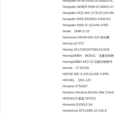
Hengstler Art Nr.0565029 GEBER
Hengstler GEBER RI58-O/ 500EG.4
Hengstler HOZ-464-1278 DC24V 
Hengstler RI58-0/500EG 47KB-KO
Hengstler RI58-O/ 1024AK.47RD
henke DWR-D-25
Hennecke D9509-004 020 密封圈
Hennig 427237
Hennig VK122002875/60;421836
HennigGMBH 863031 流量控制
HennigGMBH 942724 流量控制附件
henrob 27-00100
HENSE MIC A-100;24,000 V IP65
HENSEL QSA-120
Heraeus 9759287
Heraeus Heraeus Electro-Nite Checkm
HERAEUS 吸盘 587622
HeraeusLEX5810 3m
Herberholz DF210/90-10-V36-E