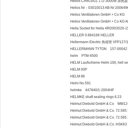
Helios C/RK/3/G1 1 /2-3000W 加热器
Helios Nr：03010013 AB-Nr:2006
Helios Ventilatoren GmbH + Co
Helios Ventilatoren GmbH + Co K
Hella Socket for Hella 4RD003520-
HELLER 0.884166 HELLER
Hellermann Electric 热缩管 VFP127/
HELLERMANN TYTO
helm PTM-4500
HELM Laufschiene Helm 100, hell
HELM 00P
HELM 86
Helm No.591
helmke 447840/1-2004HP
HELMKE shaft sealing rings 6.23
Helmut Diebold GmbH & Co WM12-
Helmut Diebold GmbH & Co. 72.58
Helmut Diebold GmbH & Co. 72.58
Helmut Diebold GmbH & Co. HSK63 