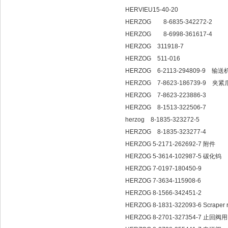
HERVIEU15-40-20
HERZOG 8-6835-342272-2
HERZOG 8-6998-361617-4
HERZOG 311
HERZOG 511-016
HERZOG 6-2113-294809-9 输
HERZOG 7-8623-186739-9 夹紧
HERZOG 7-862
HERZOG 8-1513-322506-7
herzog 8-1835-323272-5
HERZOG 8-1835-323277-4
HERZOG 5-2171-262692-7 附件
HERZOG 5-3614-102987-5 碳化钨
HERZOG 7-0197-180450-9
HERZOG 7-3634-115908-6
HERZOG 8-1566-342451-2
HERZOG 8-1831-322093-6 Scra
HERZOG 8-2701-327354-7 止回阀用