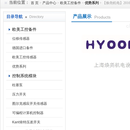
当前位置：
首 页
>
产品中心
>
欧美工控备件
>
优势系列
> 【焕尧机电】2016优
产品展示
目录导航
Directory
Products
上海焕尧机电设备有限公司
欧美工控备件
位移传感器
德国进口备件
欧美工控传感器
优势系列
控制系统模块
柱塞泵
压力开关
图尔克感应开关传感器
可编程计算机控制器
Kant肯特压差开关