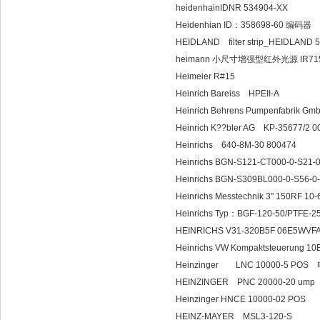
heidenhainIDNR 534904-XX
Heidenhian ID：358698-60 编码器
HEIDLAND filter strip_HEIDLAND 
heimann 小尺寸增强型红外光源 IR71
Heimeier R#15
Heinrich Bareiss HPEII-A
Heinrich Behrens Pumpenfabrik Gm
Heinrich K??bler AG KP
Heinrichs 640-8M-30 800474
Heinrichs BGN-S121-CT000-0-S21-
Heinrichs BGN-S309BL000-0-S56-0
Heinrichs Messtechnik 3" 150RF 1
Heinrichs Typ：BGF-120-50/PTFE-2
HEINRICHS V31-320B5F 06E5WVFA
Heinrichs VW Kompaktsteuerung 1
Heinzinger LNC 10000-5 POS
HEINZINGER PNC 
Heinzinger HNCE 10000-02 POS
HEINZ-MAYER 