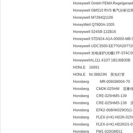
Honeywell GmbH FEMA Regelgeraet
Honeywell GMS10 RVS 氧气分析
Honeywell M7284Q1106
HoneyWell Q7800A-1005
Honeywell S245B-12ZB16
Honeywell STD924-A1A-00000-MB
Honeywell UDC3500-EE??0A20??2
Honeywell 光电保护(光栅) FF-ST4C
HoneywellAL111.41DT 1B2J6B30B
HONLE 16891
HONLE Nr:38823N 荧光灯管
Honsberg MR-008GM004-70
Honsberg CM2K-025HM 流量
Honsberg CRE-025HMS-139
Honsberg CRE-025HMS-139
Honsberg EFK2-008HK029OS(
Honsberg FLEX-(I+K) HD2K-025
Honsberg FLEX-(I+K) HD2KO1-01
Honsberg FW1-020GM011