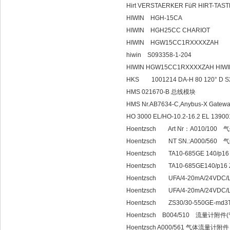
Hirt VERSTAERKER FüR HIRT-TAS
HIWIN HGH-15CA
HIWIN HGH25CC CHARIOT
HIWIN HGW15C
hiwin S093358-1-204
HIWIN HGW15CC1RXXXXZAH HIWI
HKS 1001214 DA-H 80 120° 
HMS 021670-B 总线模块
HMS Nr.AB7634-C,Anybus-X Gateway
HO 3000 EL/HO-10.2-16.2 EL 13900
Hoentzsch Art Nr：A010/10
Hoentzsch NT SN.:A000/56
Hoentzsch TA10-685GE 140/p16
Hoentzsch TA10-685GE140/p16
Hoentzsch UFA/4-20mA/24VDC
Hoentzsch UFA/4-20mA/24V
Hoentzsch ZS30/30-550GE-md
Hoentzsch B004/510 流量计附
Hoentzsch A000/561 气体流量计附件