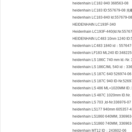
heidenhain LC182-940 368563-08
heidenhain LC183 ID:557679-08 
heidenhain LC183-840 Id.55
HEIDENHAIN LC193F-340
Heidenhain LC193F-440(Id.Nr.55767
HEIDENHAIN LC483 10nm 1240 ID:
heidenhain LC483 1840 id：5576
heidenhain LF183 ML240 ID:3482
heidenhain LS 186C 740 mm Id.-N
heidenhain LS 186C/ML 540 id：
heidenhain LS 187C 640 526974-
heidenhain LS 187C 940 ID-Nr.52
heidenhain LS 486 ML=1020MM ID
heidenhain LS 487C 1020mm ID.N
heidenhain LS 703 ,Id-Nr.336976-
heidenhain LS177 940mm 605357-4
heidenhain LS1860 640MM, 3369
heidenhain LS1860 740MM, 3369
heidenhain MT12 ID：243602-06