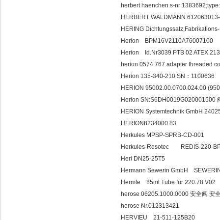
herbert haenchen s-nr:1383692;type
HERBERT WALDMANN 612063013
HERING Dichtungssatz,Fabrikation
Herion BPM16V2110A76007100
Herion Id.Nr3039 P
herion 0574 767 adapter threaded 
Herion 135-340-210 SN：1100636
HERION 95002.00.0700.024.00 (9
Herion SN:S6DH0019G020001500 
HERION Systemtechnik GmbH 24025
HERION8234000.83
Herkules MPSP-SPRB-CD-001
Herkules-Resotec REDIS-220-
Herl DN25-25T5
Hermann Sewerin GmbH SEWERI
Hermle 85ml Tube
herose 06205.1000.0000 安全阀 安全
herose Nr.012313421
HERVIEU 21-511-125B20