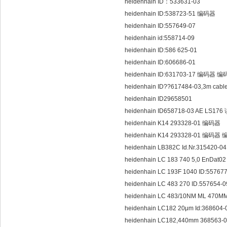
heidenhain ID：533631-03
heidenhain ID:538723-51 编码器
heidenhain ID:557649-07
heidenhain id:558714-09
heidenhain ID:586 625-01
heidenhain ID:606686-01
heidenhain ID:631703-17 编码器 编码
heidenhain ID??617484-03,3m cabl
heidenhain ID29658501
heidenhain ID658718-03 AE LS1
heidenhain K14 293328-01 编码器
heidenhain K14 293328-01 编码器 编
heidenhain LB382C Id.Nr.31
heidenhain LC 183 740 5,0 EnDat02
heidenhain LC 193F 1040 ID:55767
heidenhain LC 483 270 ID.557654
heidenhain LC 483/10NM ML 470M
heidenhain LC182 20μm Id:36860
heidenhain LC182,440mm 368563-