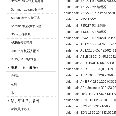
heidenhain 727221-51 编码器 编码器 T
SGW25NC-02工件夹具
heidenhain 727222-56 编码器
Sommer-automatic卡爪
heidenhain 727222-57 instead of 
Schunk精密夹持工具
heidenhain 735117-52
heidenhain 735117-53 编码器
Sommer机器抓手卡盘
heidenhain 743020-01 编码器
SMW工件夹具
heidenhain 824215-01 substitute f
ABB电气零部件
heidenhain AE LS 106C id.Nr.：3
heidenhain AE LS186 658492-0
kuka汽车机器人配件
heidenhain AELB.382C ID.NR:315
R+W、KTR联轴器
heidenhain AELC193F,ID,559304-0
电机、泵、液压缸
heidenhain AELS 186C 20,000
heidenhain AELS703 ID.326 779-0
液压缸
heidenhain AK ERM 280 1200 03S
电机
heidenhain APK 3m cable 310123-0
泵
heidenhain cable for ??LS476 ML1
heidenhain ECN 113 ID:528100-6
铝、矿山常用备件
heidenhain ECN 413 631710-05
蒙特贝打壳机
heidenhain EQN 1325 2048 ID:6552