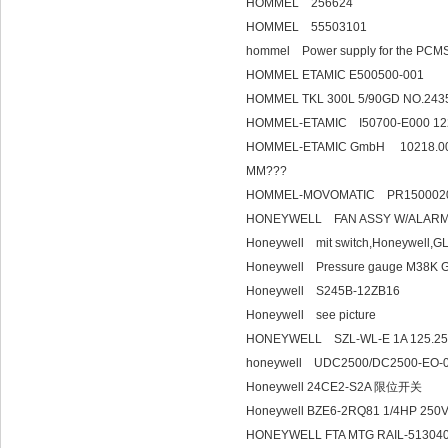
HOMMEL 256624
HOMMEL 55503101
hommel Power supply for the PCM
HOMMEL ETAMIC E500500-001
HOMMEL TKL 300L 5/90GD NO.24
HOMMEL-ETAMIC I50700-E000 122
HOMMEL-ETAMIC GmbH 10218.0
MM??
HOMMEL-MOVOMATIC PR150002
HONEYWELL FAN ASSY W/ALARM,
Honeywell mit switch,Honeywell,
Honeywell Pressure gauge M38K G
Honeywell S245B-12ZB16
Honeywell see picture
HONEYWELL SZL-W
honeywell UDC2500/DC2500-EO-0
Honeywell 24CE2-S2A 限位开关
Honeywell BZE6-2RQ81 1/4HP 250
HONEYWELL FTA MTG RAIL-513040