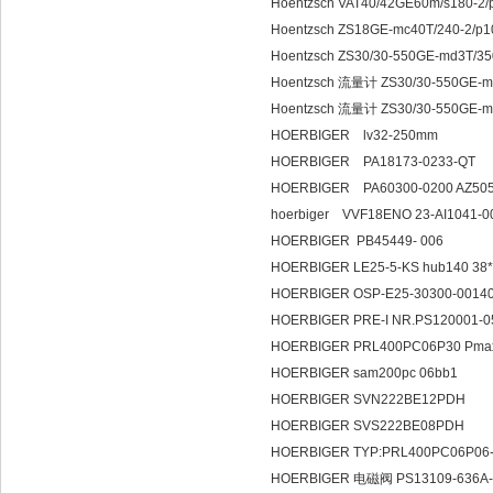
Hoentzsch VAT40/42GE60m/s180-
Hoentzsch ZS18GE-mc40T/240-2/
Hoentzsch ZS30/30-550GE-md3T/
Hoentzsch 流量计 ZS30/30-550GE-m
Hoentzsch 流量计 ZS30/30-550GE-m
HOERBIGER lv32-250mm
HOERBIGER PA18173-0233-QT
HOERBIGER PA60300-0200 AZ505
hoerbiger VVF18ENO 23-AI1041-0
HOERBIGER PB45449- 006
HOERBIGER LE25-5-KS hub140 38*
HOERBIGER OSP-E25-30300-0014
HOERBIGER PRE-I NR.PS120001-0
HOERBIGER PRL400PC06P30 Pmax:
HOERBIGER sam200pc 06bb1
HOERBIGER SVN222BE12PDH
HOERBIGER SVS222BE08PDH
HOERBIGER TYP:PRL400PC06P06-
HOERBIGER 电磁阀 PS13109-636A