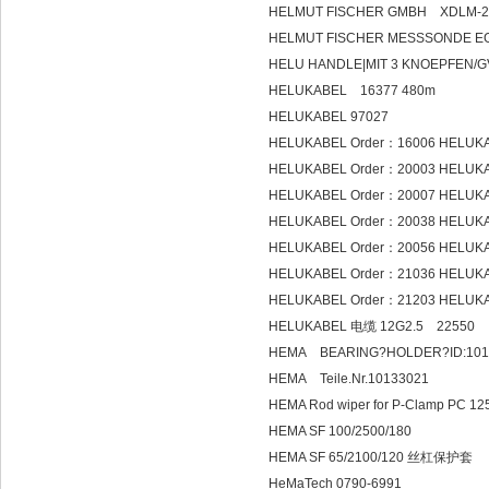
HELMUT FISCHER GMBH XDLM-2
HELMUT FISCHER MESSSONDE EGA
HELU HANDLE|MIT 3 KNOEPFEN/GV
HELUKABEL 16377 480m
HELUKABEL 97027
HELUKABEL Order：16006 HELUKA
HELUKABEL Order：20003 HELUK
HELUKABEL Order：20007 HELUK
HELUKABEL Order：20038 HELUK
HELUKABEL Order：20056 HELUKA
HELUKABEL Order：21036 HELUKA
HELUKABEL Order：21203 HELUKA
HELUKABEL 电缆 12G2.5 22550
HEMA BEARING?HOLDER?ID:101
HEMA Teile.Nr.10133021
HEMA Rod wiper for P-Clamp PC 125
HEMA SF 100/2500/180
HEMA SF 65/2100/120 丝杠保护套
HeMaTech 0790-6991