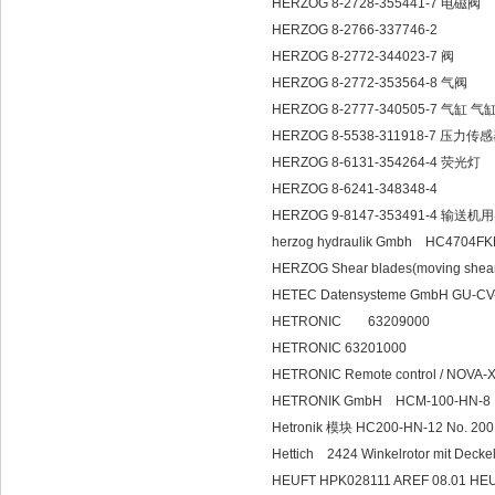
HERZOG 8-2728-355441-7 电磁阀
HERZOG 8-2766-337746-2
HERZOG 8-2772-344023-7 阀
HERZOG 8-2772-353564-8 气阀
HERZOG 8-2777-340505-7 气缸 气
HERZOG 8-5538-311918-7 压力传
HERZOG 8-6131-354264-4 荧光灯
HERZOG 8-6241-348348-4
HERZOG 9-8147-353491-4 输
herzog hydraulik Gmbh HC4704F
HERZOG Shear blades(moving sh
HETEC Datensysteme GmbH GU-
HETRONIC 63209000
HETRONIC 63201000
HETRONIC Remote control / NOVA-
HETRONIK GmbH HCM-100-HN-8 I
Hetronik 模块 HC200-HN-12 No. 2
Hettich 2424 Winkelrotor mit D
HEUFT HPK028111 AREF 08.0