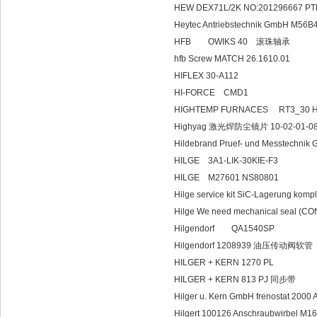
HEW DEX71L/2K NO:201296667 PTB
Heytec Antriebstechnik GmbH M56B
HFB OWIKS 40 滚珠轴承
hfb Screw MATCH 26.1610.01
HIFLEX 30-A112
HI-FORCE CMD1
HIGHTEMP FURNACES
Highyag 激光焊防尘镜片 10-02-01-0
Hildebrand Pruef- und Messtech
HILGE 3A1-LIK-3
HILGE M27601 NS80801
Hilge service kit SiC-Lagerung kompl
Hilge We need mechanical seal (C
Hilgendorf QA1540SP
Hilgendorf 1208939 油压传动阀软管
HILGER + KERN 1270 PL
HILGER + KERN 813 PJ 同步带
Hilger u. Kern GmbH frenostat 2000 
Hilgert 100126 Anschraubwirbel M16