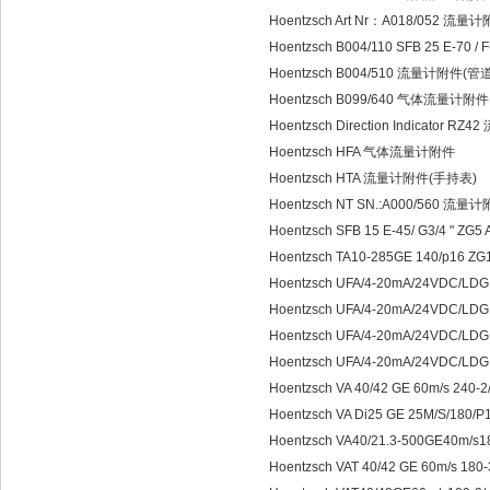
Hoentzsch Art Nr：A018/052 流量
Hoentzsch B004/110 SFB 25 E-7
Hoentzsch B004/510 流量计附件
Hoentzsch B099/640 气体流量计附件
Hoentzsch Direction Indicator RZ4
Hoentzsch HFA 气体流量计附件
Hoentzsch HTA 流量计附件(手持表)
Hoentzsch NT SN.:A000/560 流量
Hoentzsch SFB 15 E-45/ G3/4 " ZG5 
Hoentzsch TA10-285GE 140/p16 
Hoentzsch UFA/4-20mA/24VDC/L
Hoentzsch UFA/4-20mA/24VDC/
Hoentzsch UFA/4-20mA/24VDC
Hoentzsch UFA/4-20mA/24VDC
Hoentzsch VA 40/42 GE 60m/s 240
Hoentzsch VA Di25 GE 25M/S/180
Hoentzsch VA40/21.3-500GE40m/s1
Hoentzsch VAT 40/42 GE 60m/s 1