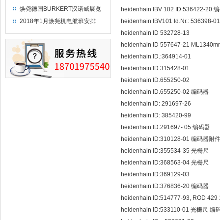
焕尧德国BURKERT汉诺威展览
heidenhain IBV 102 ID:536422-20
（2018）
2018年1月焕尧机电航班安排
heidenhain IBV101 Id.Nr.: 536398
heidenhain ID 532728-13
heidenhain ID 557647-21 ML1340
heidenhain ID.:364914-01
heidenhain ID.315428-01
heidenhain ID.655250-02
heidenhain ID.655250-02 编码器
heidenhain ID: 291697-26
heidenhain ID: 385420-99
heidenhain ID:291697- 05 编码器
heidenhain ID:310128-01 编码器附
heidenhain ID:355534-35 光栅尺
heidenhain ID:368563-04 光栅尺
heidenhain ID:369129-03
heidenhain ID:376836-20 编码器
heidenhain ID:514777-93, ROD 429
heidenhain ID:533110-01 光栅尺 编码