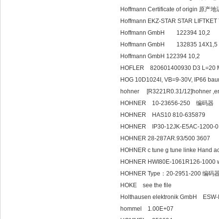
Hoffmann Certificate of origin
Hoffmann EKZ-STAR STAR LIFTKE
Hoffmann GmbH 122394 10,2
Hoffmann GmbH 132835 14X1
Hoffmann GmbH 122394 10,2
HOFLER 820601400930 D3 L=20 ML=
HOG 10D1024I, VB=9-30V, IP66 b
hohner [R3221R0.31/12]hohner ,e
HOHNER 10-23656-250 编码器
HOHNER HAS10 810-635879
HOHNER IP30-12JK-E5AC-1200
HOHNER 28-287AR.93/500 3607
HOHNER c tune g tune linke Hand ac
HOHNER HWI80E-1061R126-1000 wit
HOHNER Type：20-2951-200 编码
HOKE see the file
Holthausen elektronik
hommel 1.00E+07