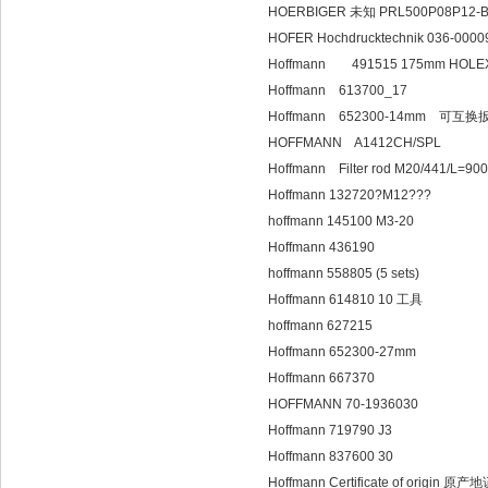
HOERBIGER 未知 PRL500P08P12-
HOFER Hochdrucktechnik 036-000
Hoffmann 491515 175mm HO
Hoffmann 613700_17
Hoffmann 652300-14mm 可互
HOFFMANN A1412CH/SPL
Hoffmann Filter rod M20/441/L=900 
Hoffmann 132720?M12???
hoffmann 145100 M3-20
Hoffmann 436190
hoffmann 558805 (5 sets)
Hoffmann 614810 10 工具
hoffmann 627215
Hoffmann 652300-27mm
Hoffmann 667370
HOFFMANN 70-1936030
Hoffmann 719790 J3
Hoffmann 837600 30
Hoffmann Certificate of origin 原