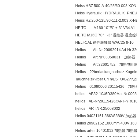
Heiss HBZ 500-A-40/25/60-003.XON
Heiss Hydraulik HYDRAULIK+PNEU
Heiss HZ 250-125/90-111-2.003.X-N
HEITO M160 10°/5° +-3° V34 
HEITO M16O 70° +-3° 温控器 温度控
HELI-CAL 硬性联轴器 WAC25 8-10
Helios Ab-Nr:20092914 Art-Nr
Helios Art.Nr 03050031 加热器
Helios Art:32601752 加热电阻
Helios ??berlastungsschutz-Kugelein
Tauchheizk?rper C/Th/EST/3/G2??,23
Helios 01090006 20115426 加热
helios AB32-10//6D380Mat.Nr.009
helios AB-Nr20115426//ART-NR010
helios ART.NR:25008032
Helios 04021151 36KW 380V 加热器
Helios 20902162 1000mm 400V 
Helios art-nr.16401012 加热器 加热器 