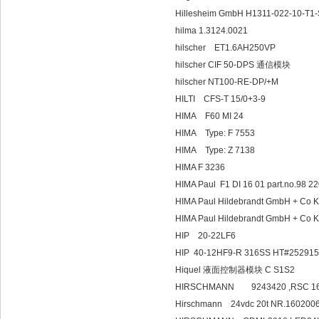
Hillesheim GmbH H1311-022-10-T
hilma 1.3124.0021
hilscher ET1.6AH250VP
hilscher CIF 50-DPS 通信模块
hilscher NT100-RE-DP/+M
HILTI CFS-T 15/0+3-9
HIMA F60 MI 24
HIMA Type: 
HIMA Type: 
HIMA F 3236
HIMA Paul F1 DI 16 01 part.no.98 2
HIMA Paul Hildebrandt GmbH + 
HIMA Paul Hildebrandt GmbH + Co
HIP 20-22LF6
HIP 40-12HF9-R 316SS HT#252915
Hiquel 液面控制器模块 C S1S2
HIRSCHMANN 9243420 ,RSC 162 
Hirschmann 24vdc 20t NR.160200