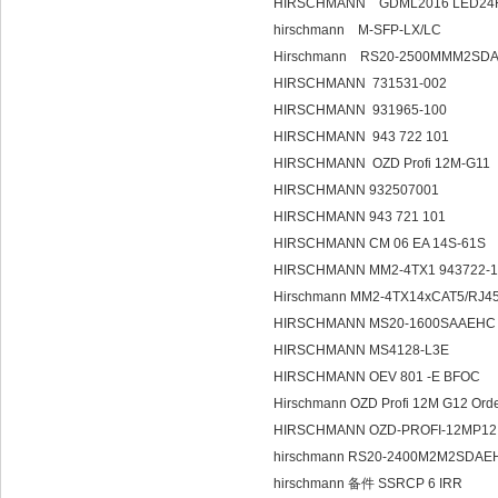
HIRSCHMANN GDML2016 LED24
hirschmann M-SFP-LX/LC
Hirschmann RS20-2500MMM2SDA
HIRSCHMANN 731531-002
HIRSCHMANN 931965-100
HIRSCHMANN 943 722 101
HIRSCHMANN OZD Profi 12M-G11
HIRSCHMANN 932507001
HIRSCHMANN 943 721 101
HIRSCHMANN CM 06 EA 14S-61S
HIRSCHMANN MM2-4TX1 943722
Hirschmann MM2-4TX14xCAT5/RJ4
HIRSCHMANN MS20-1600SAAEH
HIRSCHMANN MS4128-L3E
HIRSCHMANN OEV 801 -E BFOC
Hirschmann OZD Profi 12M G12 Or
HIRSCHMANN OZD-PROFI-12MP
hirschmann RS20-2400M2M2SDAEH
hirschmann 备件 SSRCP 6 IRR