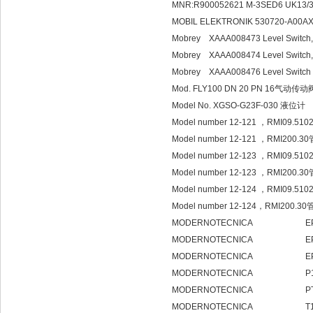
MNR:R900052621 M-3SED6 UK1
MOBIL ELEKTRONIK 530720-A00AX
Mobrey XAAA008473 Level Switch, 
Mobrey XAAA008474 Level Switch,1
Mobrey XAAA008476 Level Switch f
Mod. FLY100 DN 20 PN 16气动传动
Model No. XGSO-G23F-030 液位计
Model number 12-121 ，RMI09.510
Model number 12-121 ，RMI200.3
Model number 12-123 ，RMI09.510
Model number 12-123 ，RMI200.3
Model number 12-124 ，RMI09.510
Model number 12-124，RMI200.30
MODERNOTECNICA EP202
MODERNOTECNICA EP
MODERNOTECNICA EP
MODERNOTECNICA P17
MODERNOTECNICA PTAR2
MODERNOTECNICA T15