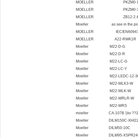
MOELLER PKZM0-1
MOELLER PKZM0-3
MOELLER ZB12-2.4 
Moeller as see in the pict
MOELLER IEC/EN60947/V
MOELLER A22-RWK1R
Moeller M22-D-G
Moeller M22-D-R
Moeller M22-LC-G
Moeller M22-LC-Y
Moeller M22-LEDC-12-3
Moeller M22-WLK3-W
Moeller M22-WLK-W
Moeller M22-WRLR-W
Moeller M22-WRS
moeller CA-107B 1kv ??2 lin
Moeller DILM150C-XHI2
Moeller DILM50-10C
Moeller DILM95-XSPR24