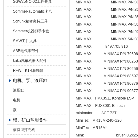
SGW25NC-02工件夹具
MINIMAX MINIMAX P/N:80
MINIMAX MINIMAX P/N:80
Sommer-automatic卡爪
MINIMAX MINIMAX P/N:85
Schunk精密夹持工具
MINIMAX MINIMAX P/N:85
Sommer机器抓手卡盘
MINIMAX MINIMAX P/N:90
MINIMAX MINIMAX S/N:81
SMW工件夹具
MINIMAX 8497705.916
ABB电气零部件
MINIMAX MINIMAX P/N:79608
kuka汽车机器人配件
MINIMAX MINIMAX P/N:80253
MINIMAX MINIMAX P/N:80256
R+W、KTR联轴器
MINIMAX MINIMAX P/N:88597
电机、泵、液压缸
MINIMAX MINIMAX P/N:90376
液压缸
MINIMAX MINIMAX P/N:90377
MINIMAX FMX3511 Konsole LSP
电机
MINIMAX FUX3001 Einloch
泵
minimotor ACE 72T
铝、矿山常用备件
MiniTec MR15M-240-G20
MiniTec MR15ML
蒙特贝打壳机
Mink brush 0,2x25, with drill