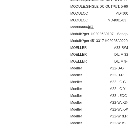
MODULE,SINGLE DC OUTPUT, 5-60
MODULOC MD4001-
MODULOC MD4001-83
Modulohm电阻
Modultr?ger H02025A0197 Sonepar
Modultr?ger 4513317 H02025A0220 
MOELLER A22-RWK
MOELLER DIL M 32-01(
MOELLER DIL M 9-10(2
Moeller M22-D-G
Moeller M22-D-R
Moeller M22-LC-G
Moeller M22-LC-Y
Moeller M22-LEDC-12
Moeller M22-WLK3-
Moeller M22-WLK-
Moeller M22-WRLR
Moeller M22-WRS