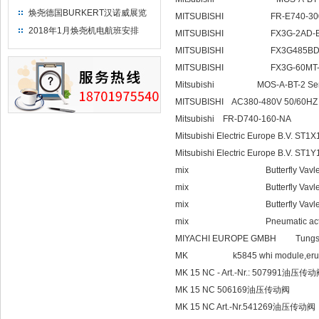
焕尧德国BURKERT汉诺威展览
MITSUBISHI FR-E740-300-S
（2018）
2018年1月焕尧机电航班安排
MITSUBISHI FX3G-2AD-BD,
MITSUBISHI FX3G485BDRJ,
MITSUBISHI FX3G-60MT-DSS,
Mitsubishi MOS-A-BT-2 Seri
MITSUBISHI AC380-480V 50/60HZ
Mitsubishi FR-D740-160-NA
Mitsubishi Electric Europe B.V. ST1
Mitsubishi Electric Europe B.V. ST1
mix Butterfly Vavle Mo
mix Butterfly Vavle Mo
mix Butterfly Vavle Mo
mix Pneumatic actuator
MIYACHI EUROPE GMBH Tungsten 
MK k5845 whi module,eruo en
MK 15 NC - Art.-Nr.: 507991油压传
MK 15 NC 506169油压传动阀
MK 15 NC Art.-Nr.541269油压传动阀