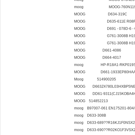
moog MOOG-760N119
MOOG D634-319C
MOOG D635-611E R08FB1
MOOG D691 - 078D-6 - Q3
MOOG G761-3008B H19JO
MOOG G761-3008B H19JO
MOOG D661-4086
MOOG D664-4017
moog HP-R18A1-RKP019SM
MOOG D661-1933EP80HA
Moog 514900205
MOOG D663Z4780L03HXBP5NE
MOOG DD61-9311(CJ15KOBA4H
MOOG 514852213
moog B97007-061 EN175201-80
moog D633-308B
moog D633-689??R16KJ1F0NSX2
moog D633-690??R02KO1F3VSX