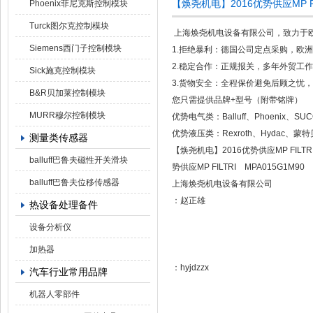
【焕尧机电】2016优势供应MP FI
Phoenix菲尼克斯控制模块
Turck图尔克控制模块
上海焕尧机电设备有限公司，致力于
Siemens西门子控制模块
1.拒绝暴利：德国公司定点采购，欧
2.稳定合作：正规报关，多年外贸工
Sick施克控制模块
3.货物安全：全程保价避免后顾之忧，国
B&R贝加莱控制模块
您只需提供品牌+型号（附带铭牌）
MURR穆尔控制模块
优势电气类：Balluff、Phoenix、S
优势液压类：Rexroth、Hydac、蒙
测量类传感器
【焕尧机电】2016优势供应MP FILTR
balluff巴鲁夫磁性开关滑块
势供应MP FILTRI MPA015G1M90
balluff巴鲁夫位移传感器
上海焕尧机电设备有限公司
：赵正雄
热设备处理备件
设备分析仪
加热器
：hyjdzzx
汽车行业常用品牌
机器人零部件