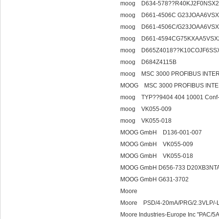
moog D634-578??R40KJ2F0NSX2
moog D661-4506C G23JOAA6VS
moog D661-4506C/G23JOAA6VSX
moog D661-4594CG75KXAA5VSX
moog D665Z4018??K10COJF6SS
moog D684Z4115B
moog MSC 3000 PROFIBUS INTER
MOOG MSC 3000 PROFIBUS INTER
moog TYP??9404 404 10001 Conf-02
moog VK055-009
moog VK055-018
MOOG GmbH D136-001-007
MOOG GmbH VK055-009
MOOG GmbH VK055-018
MOOG GmbH D656-733 D20XB3NT
MOOG GmbH G631-3702
Moore
Moore PSD/4-20mA/PRG/2.3VLP/
Moore Industries-Europe Inc "PA