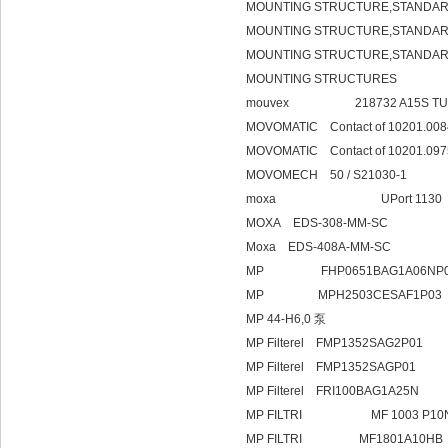
MOUNTING STRUCTURE,STANDAR
MOUNTING STRUCTURE,STANDARD
MOUNTING STRUCTURE,STANDARD
MOUNTING STRUCTURES
mouvex 218732 A15S TUYAU
MOVOMATIC Contact of 10201.008
MOVOMATIC Contact of 10201.097
MOVOMECH 50 / S21030-1
moxa UPort 1130
MOXA EDS-308-MM-SC
Moxa EDS-408A-MM-SC
MP FHP0651BAG1A06NP0
MP MPH2503CESAF1P03
MP 44-H6,0 泵
MP Filterel FMP1352SAG2P01
MP Filterel FMP1352SAGP01
MP Filterel FRI100BAG1A25N
MP FILTRI MF 1003 P10
MP FILTRI MF1801A10HB