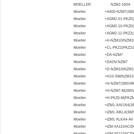
MOELLER NZM2-160A
Moeller +A400-NZM7(380V
Moeller +AGM2-01-PKZ0(22
Moeller +AGM2-10-PKZ0(22
Moeller +AGM2-11-PKZ2(22
Moeller +A-NZM10(NZM10-4
Moeller +CL-PKZ2(PKZ2/Z
Moeller +DA-NZM7
Moeller +DAOV-NZM7
Moeller +D-NZM10(NZM10-4
Moeller +H10-SW(NZM10-40
Moeller +H-NZM7(380V/80
Moeller +H-NZM7-M(380V/
Moeller +H-PKZ0-M(PKZM0
Moeller +IZM1-XAV164(380
Moeller +IZM1-XIKL4(380V
Moeller +IZM1-XLKA4-AV
Moeller +IZM-XA110AC/D
Moeller +IZM-XE110AC/D