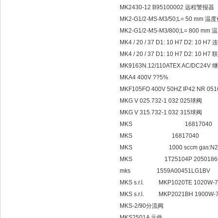
MK2430-12 B95100002 远程警报器
MK2-G1/2-MS-M3/50;L= 50 mm 
MK2-G1/2-MS-M3/800;L= 800 m
MK4 / 20 / 37 D1: 10 H7 D2: 10 H7
MK4 / 20 / 37 D1: 10 H7 D2: 10 H7
MK9163N.12/110ATEX AC/DC24V
MKA4 400V ??5%
MKF105FO 400V 50HZ IP42 NR 051
MKG V 025.732-1 032 025球阀
MKG V 315.732-1 032 315球阀
MKS 16817040
MKS 16817040
MKS 1000 sccm gas:N2 mod
MKS 1T25104P 2050186
mks 1559A00451LG1BV
MKS s.r.l. MKP1020TE 1020W-7
MKS s.r.l. MKP2021BH 1900W-7
MKS-2/90分流阀
MKS2501A 元件