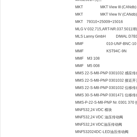
MKT MKT View III (CANdb)
MKT MKT View IV (CANdb)
MKT 79310+25009+15016
MLG V 032.715,ART-NR.037.5011
MLS Lanny GmbH DIWAL D7B12
MMF 010-UNF-BNC-10
MMF KST94C-9N
MMF M3 108
MMF M5 008
MMS 22-S-M8-PNP 0301032 感应
MMS 22-S-M8-PNP 0301032 接近
MMS 22-S-M8-PNP 0301032 位移
MMS 30-S-M8-PNP 0301471 位移
MMS-P-22-S-M8-PNP Nr. 0301 3
MNF532,24 VDC 模块
MNF532,24 VDC 油压传动阀
MNF532,24 VDC油压传动阀
MNF532024DC-LED油压传动阀