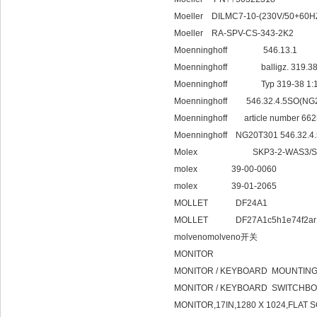
Moeller DILMC7-10-(230V/50+60H
Moeller RA-SPV-CS-343-2K2
Moenninghoff 546.13.1
Moenninghoff balligz. 319.38
Moenninghoff Typ 319-38 1:1 
Moenninghoff 546.32.4.5SO(NG
Moenninghoff article number 662595
Moenninghoff NG20T301 546.32.4.
Molex SKP3-2-WAS3/S
molex 39-00-0060
molex 39-01-2065
MOLLET DF24A1
MOLLET DF27A1c5h1e74f2ar1z
molvenomolveno开关
MONITOR
MONITOR / KEYBOARD MOUNTIN
MONITOR / KEYBOARD SWITCHB
MONITOR,17IN,1280 X 1024,FLAT