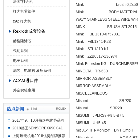
法国*打壳机
Mink brush 0,2x50; with drill
打壳机零部件
Mink BODY MATERIAL PVC GRA
WAVY STAINLESS STEEL WIRE WIR
z92 打壳机
MINK BRUSH|STL2015-K38,
Rexroth成套设备
Mink FBL 1310-0757831
赫格隆滤芯
Mink FBL1341-K23
Mink STL1810-K1
气动系列
Mink ZZB6517-136974
电子系列
Mink-Buersten KG DURCHMESSER
滤芯、电磁阀 液压系列
MINOLTA TR-630
MIRROR ASSEMBLY
ACAM进口件
MIRROR ASSEMBLY
外企实验室用
MISCELLANEOUS
Misumi SRP20
Misumi SRP20
热点新闻
Hot
ROME+
MISUMI JPLRS8-P9,5-B7,5
2017年9、10月份焕尧优势品牌
MISUMI UH5-45
推荐
2018德国SENSOREX690 041
mit 3,6'' TFT-Monitor"
415 D
上海焕尧机电2018优势品牌推荐
Mitsubishi MOS-A-BT-2 Se