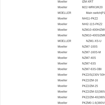
Moeller IZM-XRT
Moeller M22-WRK3/K20
MOELLER Main switch|P1-32
Moeller NHI11-PKZ2
Moeller NHI2-11S-PKZ2
Moeller NZM10-400H/ZMV
Moeller NZM10-400S/ZMM
MOELLER NZM1-XS-U
Moeller NZM7-100S
Moeller NZM7-160S-M
Moeller NZM7-40S
Moeller NZM7-63S
Moeller NZM7-63S-OBI
Moeller PKZ2/S(230V 50H
Moeller PKZ2/ZM-16
Moeller PKZ2/ZM-25
Moeller PKZ2/ZM-32(380V/
Moeller PKZ2/ZM-40(380V/
Moeller PKZM0-1.6(380V/