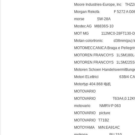
Moore Industries-Europe, Inc THZ
Morgan Rekofa F 5272 A G0
morse SW-28A
Mostec AG M8836S-10
MOT MG 112MC0-28FT130-D
Motan-colortronic d38mm(pu) to 
MOTOMECCANICA Braga e Pellegrin
MOTOREN FRANCOYS 1LSM180L-4
MOTOREN FRANCOYS 1LSM225S-4
Motoren Schoen Handelsvermittlu
Motori ELettrici 63B/4 CA 
Motortyp 404.868 电机
MOTOVARIO
MOTOVARIO T63A4,0.12KW,1360
motovario NMRV-P 063
MOTOVARIO picture
MOTOVARIO T71B2
MOTOYAMA M/N:EA91AC
motrona PU 210