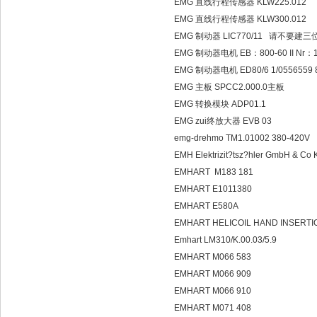
EMG 直线行程传感器 KLW225.012
EMG 直线行程传感器 KLW300.012
EMG 制动器 LIC770/11 请不要建
EMG 制动器电机 EB：800-60 II Nr：198
EMG 制动器电机 ED80/6 1/0556559 8
EMG 主板 SPCC2.000.0主板
EMG 转换模块 ADP01.1
EMG zui终放大器 EVB 03
emg-drehmo TM1.01002 380-420V
EMH Elektrizit?tsz?hler GmbH & 
EMHART M183 181
EMHART E1011380
EMHART E580A
EMHART HELICOIL HAND INSERTION
Emhart LM310/K.00.03/5.9
EMHART M066 583
EMHART M066 909
EMHART M066 910
EMHART M071 408