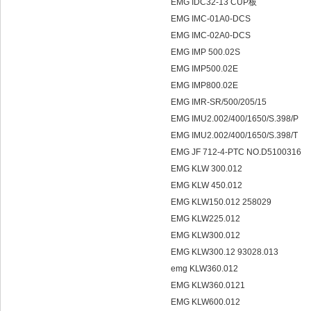
EMG IDC32-13 CUP板
EMG IMC-01A0-DCS
EMG IMC-02A0-DCS
EMG IMP 500.02S
EMG IMP500.02E
EMG IMP800.02E
EMG IMR-SR/500/205/15
EMG IMU2.002/400/1650/S.398/P
EMG IMU2.002/400/1650/S.398/T
EMG JF 712-4-PTC NO.D5100316
EMG KLW 300.012
EMG KLW 450.012
EMG KLW150.012 258029
EMG KLW225.012
EMG KLW300.012
EMG KLW300.12 93028.013
emg KLW360.012
EMG KLW360.0121
EMG KLW600.012