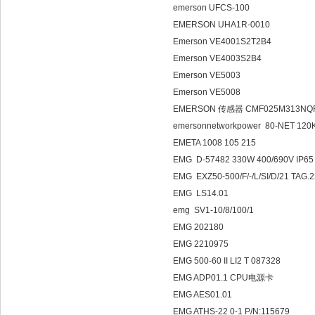
emerson UFCS-100
EMERSON UHA1R-0010
Emerson VE4001S2T2B4
Emerson VE4003S2B4
Emerson VE5003
Emerson VE5008
EMERSON 传感器 CMF025M313NQ
emersonnetworkpower 80-NET 12
EMETA 1008 105 215
EMG D-57482 330W 400/690V IP6
EMG EXZ50-500/F/-/L/SI/D/21 TAG
EMG LS14.01
emg SV1-10/8/100/1
EMG 202180
EMG 2210975
EMG 500-60 II LI2 T 087328
EMG ADP01.1 CPU电源卡
EMG AES01.01
EMG ATHS-22 0-1 P/N:115679