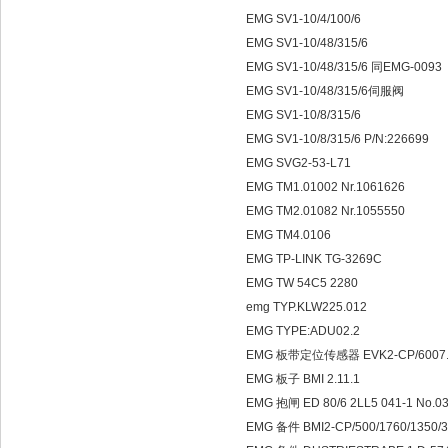
EMG SV1-10/4/100/6
EMG SV1-10/48/315/6
EMG SV1-10/48/315/6 同EMG-0093
EMG SV1-10/48/315/6伺服阀
EMG SV1-10/8/315/6
EMG SV1-10/8/315/6 P/N:226699
EMG SVG2-53-L71
EMG TM1.01002 Nr.1061626
EMG TM2.01082 Nr.1055550
EMG TM4.0106
EMG TP-LINK TG-3269C
EMG TW 54C5 2280
emg TYP.KLW225.012
EMG TYPE:ADU02.2
EMG 板带定位传感器 EVK2-CP/6007.
EMG 板子 BMI 2.11.1
EMG 抱闸 ED 80/6 2LL5 041-1 No.0
EMG 备件 BMI2-CP/500/1760/1350/3