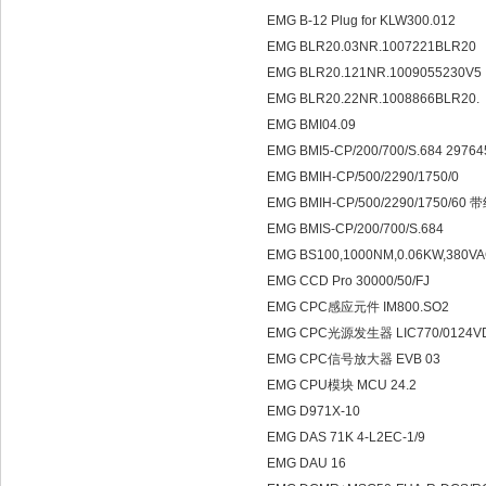
EMG B-12 Plug for KLW300.012
EMG BLR20.03NR.1007221BLR20
EMG BLR20.121NR.1009055230V5
EMG BLR20.22NR.1008866BLR20.
EMG BMI04.09
EMG BMI5-CP/200/700/S.684 2976
EMG BMIH-CP/500/2290/1750/0
EMG BMIH-CP/500/2290/1750/60
EMG BMIS-CP/200/700/S.684
EMG BS100,1000NM,0.06KW,380VA
EMG CCD Pro 30000/50/FJ
EMG CPC感应元件 IM800.SO2
EMG CPC光源发生器 LIC770/0124
EMG CPC信号放大器 EVB 03
EMG CPU模块 MCU 24.2
EMG D971X-10
EMG DAS 71K 4-L2EC-1/9
EMG DAU 16