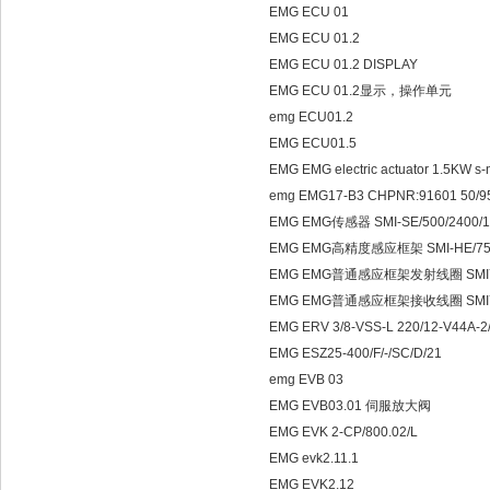
EMG ECU 01
EMG ECU 01.2
EMG ECU 01.2 DISPLAY
EMG ECU 01.2显示，操作单元
emg ECU01.2
EMG ECU01.5
EMG EMG electric actuator 1.5KW 
emg EMG17-B3 CHPNR:91601 50/
EMG EMG传感器 SMI-SE/500/2400/1
EMG EMG高精度感应框架 SMI-HE/750/
EMG EMG普通感应框架发射线圈 SMI7
EMG EMG普通感应框架接收线圈 SMI7
EMG ERV 3/8-VSS-L 220/12-V44A-2
EMG ESZ25-400/F/-/SC/D/21
emg EVB 03
EMG EVB03.01 伺服放大阀
EMG EVK 2-CP/800.02/L
EMG evk2.11.1
EMG EVK2.12