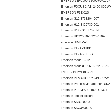
EMERSON EV1000-2S0007G 0.75
Emerson FOCUS 1 P/N 2400-8001
EMERSON FSE-02S
Emerson G12-3763204-007
Emerson H12-3829730-001
Emerson H12-3916170-014
Emerson HD220-10-3 220V 10A
emerson HD4825-3
Emerson INT-AI-SUBD
Emerson INT-AO-SUBD
Emerson model 6212
Emerson Model#1056-02-22-38-AN
EMERSON P/N 4857-AC
Emerson PCV-41306??3/495L??
Emerson Process Management SK
Emerson PT4-M30 804804 C1327
Emerson see the picture
Emerson SKB3400037
Emerson SKC3400300