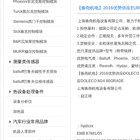
Phoenix菲尼克斯控制模块
【焕尧机电】2016优势供应EUROGI
Turck图尔克控制模块
上海焕尧机电设备有限公司，致力于
Siemens西门子控制模块
1.拒绝暴利：德国公司定点采购，欧
Sick施克控制模块
2.稳定合作：正规报关，多年外贸工
B&R贝加莱控制模块
3.货物安全：全程保价避免后顾之忧，国
您只需提供品牌+型号（附带铭牌）
MURR穆尔控制模块
优势电气类：Balluff、Phoenix、S
测量类传感器
优势液压类：Rexroth、Hydac、蒙
balluff巴鲁夫磁性开关滑块
【焕尧机电】2016优势供应DOLECO M
应DOLECO M24 80GRADE
balluff巴鲁夫位移传感器
上海焕尧机电设备有限公司
热设备处理备件
：赵正雄
设备分析仪
加热器
汽车行业常用品牌
：hyjdzzx
机器人零部件
EMB 87881/05