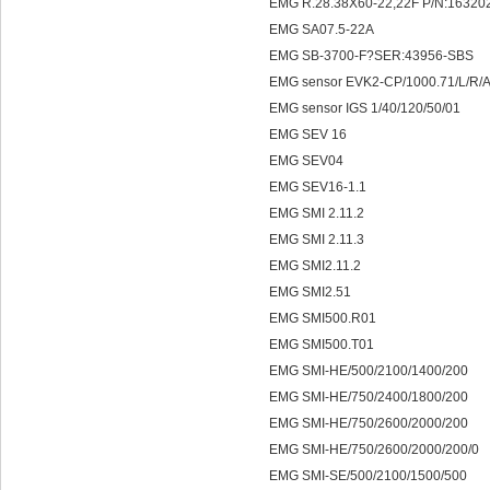
EMG R.28.38X60-22,22F P/N:16320
EMG SA07.5-22A
EMG SB-3700-F?SER:43956-SBS
EMG sensor EVK2-CP/1000.71/L/R
EMG sensor IGS 1/40/120/50/01
EMG SEV 16
EMG SEV04
EMG SEV16-1.1
EMG SMI 2.11.2
EMG SMI 2.11.3
EMG SMI2.11.2
EMG SMI2.51
EMG SMI500.R01
EMG SMI500.T01
EMG SMI-HE/500/2100/1400/200
EMG SMI-HE/750/2400/1800/200
EMG SMI-HE/750/2600/2000/200
EMG SMI-HE/750/2600/2000/200/0
EMG SMI-SE/500/2100/1500/500