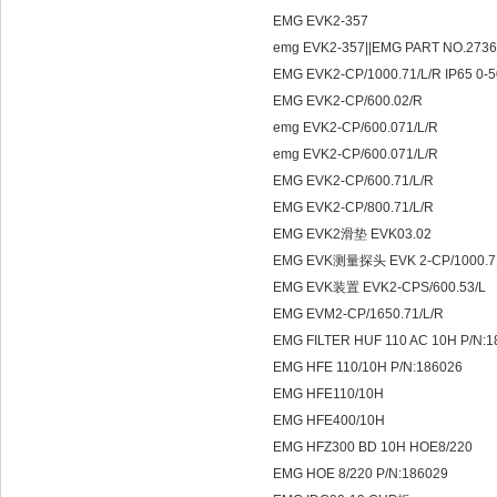
EMG EVK2-357
emg EVK2-357||EMG PART NO.273
EMG EVK2-CP/1000.71/L/R IP65 0-
EMG EVK2-CP/600.02/R
emg EVK2-CP/600.071/L/R
emg EVK2-CP/600.071/L/R
EMG EVK2-CP/600.71/L/R
EMG EVK2-CP/800.71/L/R
EMG EVK2滑垫 EVK03.02
EMG EVK测量探头 EVK 2-CP/1000.7
EMG EVK装置 EVK2-CPS/600.53/L
EMG EVM2-CP/1650.71/L/R
EMG FILTER HUF 110 AC 10H P/N:
EMG HFE 110/10H P/N:186026
EMG HFE110/10H
EMG HFE400/10H
EMG HFZ300 BD 10H HOE8/220
EMG HOE 8/220 P/N:186029