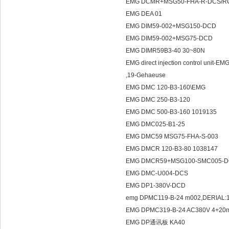
EMG DCMR+MSG50-FHA-R-DCS/R
EMG DEA 01
EMG DIM59-002+MSG150-DCD
EMG DIM59-002+MSG75-DCD
EMG DIMR59B3-40 30~80N
EMG direct injection control unit-
,19-Gehaeuse
EMG DMC 120-B3-160\EMG
EMG DMC 250-B3-120
EMG DMC 500-B3-160 1019135
EMG DMC025-B1-25
EMG DMC59 MSG75-FHA-S-003
EMG DMCR 120-B3-80 1038147
EMG DMCR59+MSG100-SMC005-
EMG DMC-U004-DCS
EMG DP1-380V-DCD
emg DPMC119-B-24 m002,DERIAL:
EMG DPMC319-B-24 AC380V 4+2
EMG DP通讯板 KA40