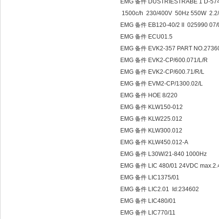
EMG 备件 DUSTRIESTRABE 1 D-574
1500c/h 230/400V 50Hz 550W 2.2
EMG 备件 EB120-40/2 II 025990 07
EMG 备件 ECU01.5
EMG 备件 EVK2-357 PART NO.2736
EMG 备件 EVK2-CP/600.071/L/R
EMG 备件 EVK2-CP/600.71/R/L
EMG 备件 EVM2-CP/1300.02/L
EMG 备件 HOE 8/220
EMG 备件 KLW150-012
EMG 备件 KLW225.012
EMG 备件 KLW300.012
EMG 备件 KLW450.012-A
EMG 备件 L30W/21-840 1000Hz
EMG 备件 LIC 480/01 24VDC max.2
EMG 备件 LIC1375/01
EMG 备件 LIC2.01 Id:234602
EMG 备件 LIC480/01
EMG 备件 LIC770/11