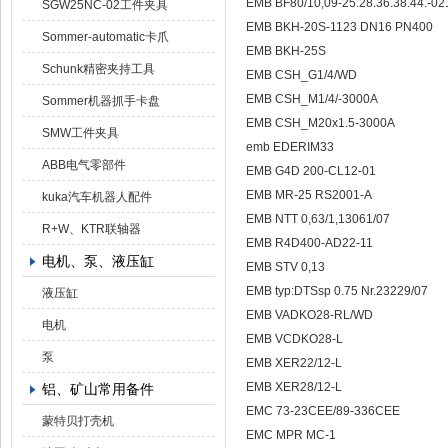
EMB BF80/10,09-25.28.36.38.44.-02
SGW25NC-02工件夹具
EMB BKH-20S-1123 DN16 PN400
Sommer-automatic卡爪
EMB BKH-25S
Schunk精密夹持工具
EMB CSH_G1/4/WD
EMB CSH_M1/4/-3000A
Sommer机器抓手卡盘
EMB CSH_M20x1.5-3000A
SMW工件夹具
emb EDERIM33
ABB电气零部件
EMB G4D 200-CL12-01
EMB MR-25 RS2001-A
kuka汽车机器人配件
EMB NTT 0,63/1,13061/07
R+W、KTR联轴器
EMB R4D400-AD22-11
电机、泵、液压缸
EMB STV 0,13
EMB typ:DTSsp 0.75 Nr.23229/07
液压缸
EMB VADKO28-RL/WD
电机
EMB VCDKO28-L
泵
EMB XER22/12-L
EMB XER28/12-L
铝、矿山常用备件
EMC 73-23CEE/89-336CEE
蒙特贝打壳机
EMC MPR MC-1