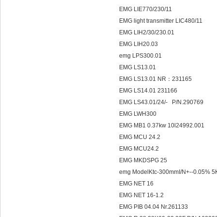
EMG LIE770/230/11
EMG light transmitter LIC480/11
EMG LIH2/30/230.01
EMG LIH20.03
emg LPS300.01
EMG LS13.01
EMG LS13.01 NR：231165
EMG LS14.01 231166
EMG LS43.01/24/- P/N.290769
EMG LWH300
EMG MB1 0.37kw 10l24992.001
EMG MCU 24.2
EMG MCU24.2
EMG MKDSPG 25
emg ModelKtc-300mmI/N+--0.05% 
EMG NET 16
EMG NET 16-1.2
EMG PIB 04.04 Nr.261133