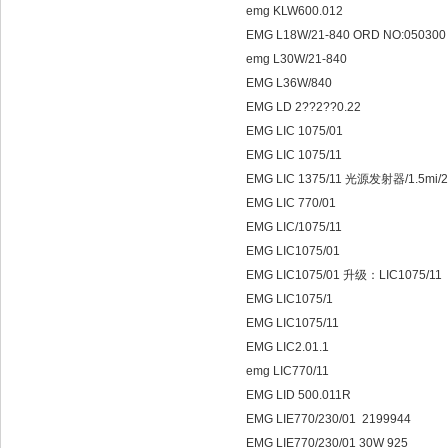
emg KLW600.012
EMG L18W/21-840 ORD NO:05030
emg L30W/21-840
EMG L36W/840
EMG LD 2??2??0.22
EMG LIC 1075/01
EMG LIC 1075/11
EMG LIC 1375/11 光源发射器/1.5mi/
EMG LIC 770/01
EMG LIC/1075/11
EMG LIC1075/01
EMG LIC1075/01 升级：LIC1075/11
EMG LIC1075/1
EMG LIC1075/11
EMG LIC2.01.1
emg LIC770/11
EMG LID 500.011R
EMG LIE770/230/01 2199944
EMG LIE770/230/01 30W 925