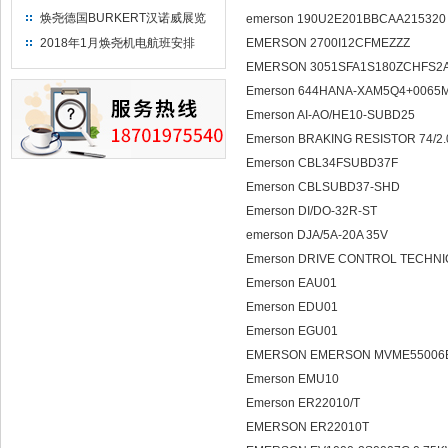
焕尧德国BURKERT汉诺威展览
emerson 190U2E201BBCAA21532
（2018）
2018年1月焕尧机电航班安排
EMERSON 2700I12CFMEZZZ
EMERSON 3051SFA1S180ZCHFS2A1D0
Emerson 644HANA-XAM5Q4+0065
Emerson AI-AO/HE10-SUBD25
Emerson BRAKING RESISTOR 74/2
Emerson CBL34FSUBD37F
Emerson CBLSUBD37-SHD
Emerson DI/DO-32R-ST
emerson DJA/5A-20A 35V
Emerson DRIVE CONTROL TECHNI
Emerson EAU01
Emerson EDU01
Emerson EGU01
EMERSON EMERSON MVME55006
Emerson EMU10
Emerson ER22010/T
EMERSON ER22010T