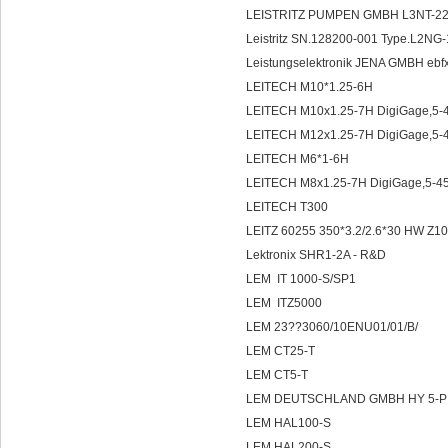
LEISTRITZ PUMPEN GMBH L3NT-225
Leistritz SN.128200-001 Type.L2NG
Leistungselektronik JENA GMBH eb
LEITECH M10*1.25-6H
LEITECH M10x1.25-7H DigiGage,
LEITECH M12x1.25-7H DigiGage,
LEITECH M6*1-6H
LEITECH M8x1.25-7H DigiGage,5
LEITECH T300
LEITZ 60255 350*3.2/2.6*30 HW Z1
Lektronix SHR1-2A - R&D
LEM IT 1000-S/SP1
LEM ITZ5000
LEM 23??3060/10ENU01/01/B/
LEM CT25-T
LEM CT5-T
LEM DEUTSCHLAND GMBH HY 5-P 6
LEM HAL100-S
LEM HAL200-S