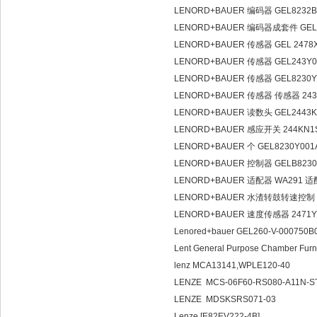
LENORD+BAUER 编码器 GEL8232B
LENORD+BAUER 编码器成套件 GEL-
LENORD+BAUER 传感器 GEL 247
LENORD+BAUER 传感器 GEL243Y
LENORD+BAUER 传感器 GEL8230Y
LENORD+BAUER 传感器 传感器 243
LENORD+BAUER 读数头 GEL2443KNR
LENORD+BAUER 感应开关 244KN1S
LENORD+BAUER 个 GEL8230Y00
LENORD+BAUER 控制器 GELB8230
LENORD+BAUER 适配器 WA291 
LENORD+BAUER 水渣转鼓转速控制 GE
LENORD+BAUER 速度传感器 2471Y
Lenored+bauer GEL260-V-000750B
Lent General Purpose Chamber Fur
lenz MCA13141,WPLE120-40
LENZE MCS-06F60-RS080-A11N-
LENZE MDSKSRS071-03
Lenze [E82EV222-4B]