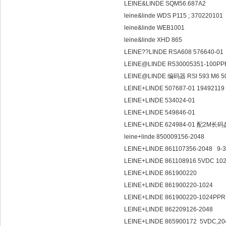
LEINE&LINDE SQM56.687A2
leine&linde WDS P115 ; 370220101
leine&linde WEB1001
leine&linde XHD 865
LEINE??LINDE RSA608 576640-01
LEINE@LINDE R530005351-100P
LEINE@LINDE 编码器 RSI 593 M6 5
LEINE+LINDE 507687-01 19492119
LEINE+LINDE 534024-01
LEINE+LINDE 549846-01
LEINE+LINDE 624984-01 配2
leine+linde 850009156-2048
LEINE+LINDE 861107356-2048 9-
LEINE+LINDE 861108916 5VDC 10
LEINE+LINDE 861900220
LEINE+LINDE 861900220-1024
LEINE+LINDE 861900220-1024PP
LEINE+LINDE 862209126-2048
LEINE+LINDE 865900172 5VDC,2