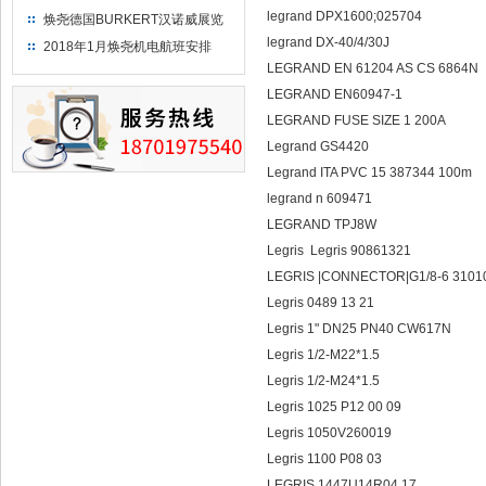
legrand DPX1600;025704
焕尧德国BURKERT汉诺威展览
（2018）
legrand DX-40/4/30J
2018年1月焕尧机电航班安排
LEGRAND EN 61204 AS CS 6864N
LEGRAND EN60947-1
LEGRAND FUSE SIZE 1 200A
Legrand GS4420
Legrand ITA PVC 15 387344 100m
legrand n 609471
LEGRAND TPJ8W
Legris Legris 90861321
LEGRIS |CONNECTOR|G1/8-6 310
Legris 0489 13 21
Legris 1" DN25 PN40 CW617N
Legris 1/2-M22*1.5
Legris 1/2-M24*1.5
Legris 1025 P12 00 09
Legris 1050V260019
Legris 1100 P08 03
LEGRIS 1447U14R04 17