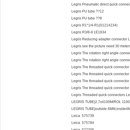
Legris Pneumatic direct quick conne
Legris PU tube ??12
Legris PU tube ??8
Legris R1*1/4-R1(01214234)
Legris R3/8-8 1E1834
Legris Reducing adapter connector 
Legris see the picture need 30 mete
Legris The rotation right angle conn
Legris The rotation right angle conn
Legris The threaded quick connector
Legris The threaded quick connector
Legris The threaded quick connector
Legris The threaded quick connector
Legris Threaded quick connectors L
LEGRIS TUBE|2,7x4100M/ROL 110
LEGRIS TUBE|outside 6MM,inside
Leica 575739
Leica 575784
Leica 577206