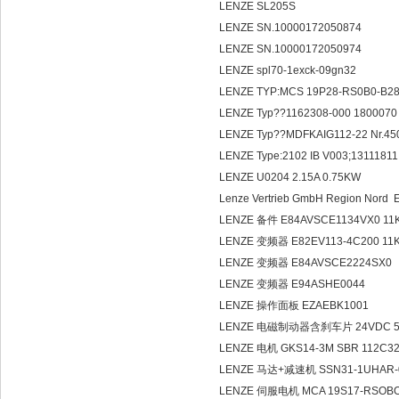
LENZE SL205S
LENZE SN.10000172050874
LENZE SN.10000172050974
LENZE spl70-1exck-09gn32
LENZE TYP:MCS 19P28-RS0B0-B28
LENZE Typ??1162308-000 1800070 
LENZE Typ??MDFKAIG112-22 Nr.4
LENZE Type:2102 IB V003;1311181
LENZE U0204 2.15A 0.75KW
Lenze Vertrieb GmbH Region Nor
LENZE 备件 E84AVSCE1134VX0 1
LENZE 变频器 E82EV113-4C200 1
LENZE 变频器 E84AVSCE2224SX0
LENZE 变频器 E94ASHE0044
LENZE 操作面板 EZAEBK1001
LENZE 电磁制动器含刹车片 24VDC 50W
LENZE 电机 GKS14-3M SBR 112C3
LENZE 马达+减速机 SSN31-1UHAR-0
LENZE 伺服电机 MCA 19S17-RSOBO