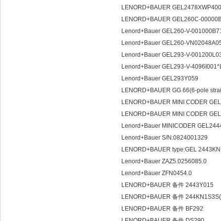
LENORD+BAUER GEL2478XWP40
LENORD+BAUER GEL260C-000
Lenord+Bauer GEL260-V-001000B
Lenord+Bauer GEL260-VN02048A0
Lenord+Bauer GEL293-V-001200L0
Lenord+Bauer GEL293-V-4096I001*
Lenord+Bauer GEL293Y059
LENORD+BAUER GG 66(6-pole strai
LENORD+BAUER MINI CODER GEL
LENORD+BAUER MINI CODER GE
Lenord+Bauer MINICODER GEL244
Lenord+Bauer S/N:0824001329
LENORD+BAUER type:GEL 2443K
Lenord+Bauer ZAZ5.0256085.0
Lenord+Bauer ZFN0454.0
LENORD+BAUER 备件 2443Y015
LENORD+BAUER 备件 244KN1S3S(
LENORD+BAUER 备件 BF292
LENORD+BAUER 备件 DS290