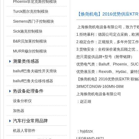
Phoenix菲尼克斯控制模块
Turck图尔克控制模块
【焕尧机电】2016优势供应KTR 联
Siemens西门子控制模块
上海焕尧机电设备有限公司，致力于
Sick施克控制模块
1.拒绝暴利：德国公司定点采购，欧
B&R贝加莱控制模块
2.稳定合作：正规报关，多年外贸工
3.货物安全：全程保价避免后顾之忧，国
MURR穆尔控制模块
您只需提供品牌+型号（附带铭牌）
测量类传感器
优势电气类：Balluff、Phoenix、S
balluff巴鲁夫磁性开关滑块
优势液压类：Rexroth、Hydac、蒙
【焕尧机电】2016优势供应KTR 联轴器 
balluff巴鲁夫位移传感器
3#MOT.DNGW-160MN-08M
热设备处理备件
上海焕尧机电设备有限公司
设备分析仪
：赵正雄
加热器
汽车行业常用品牌
机器人零部件
：hyjdzzx
LEGRAND 4871