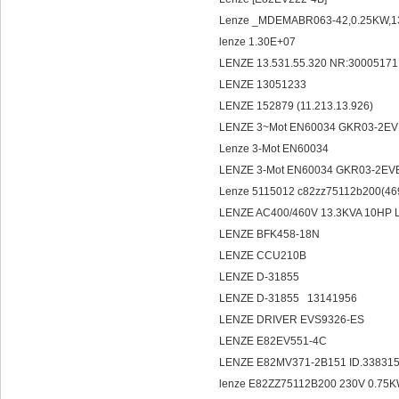
Lenze _MDEMABR063-42,0.25KW,
lenze 1.30E+07
LENZE 13.531.55.320 NR:3000517
LENZE 13051233
LENZE 152879 (11.213.13.926)
LENZE 3~Mot EN60034 GKR03-2E
Lenze 3-Mot EN60034
LENZE 3-Mot EN60034 GKR03-2E
Lenze 5115012 c82zz75112b200(4
LENZE AC400/460V 13.3KVA 10HP
LENZE BFK458-18N
LENZE CCU210B
LENZE D-31855
LENZE D-31855 13141956
LENZE DRIVER EVS9326-ES
LENZE E82EV551-4C
LENZE E82MV371-2B151 ID.33831
lenze E82ZZ75112B200 230V 0.75