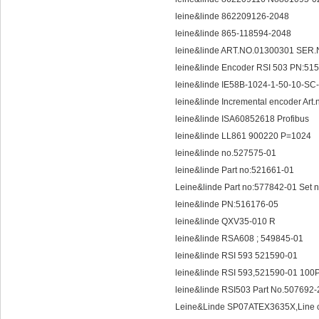
leine&linde 862209126-2048
leine&linde 865-118594-2048
leine&linde ART.NO.01300301 SER
leine&linde Encoder RSI 503 PN:5
leine&linde IE58B-1024-1-50-10-S
leine&linde Incremental encoder Ar
leine&linde ISA60852618 Profibus
leine&linde LL861 900220 P=1024
leine&linde no.527575-01
leine&linde Part no:521661-01
Leine&linde Part no:577842-01 Set
leine&linde PN:516176-05
leine&linde QXV35-010 R
leine&linde RSA608 ; 549845-01
leine&linde RSI 593 521590-01
leine&linde RSI 593,521590-01 10
leine&linde RSI503 Part No.507692
Leine&Linde SP07ATEX3635X,Line