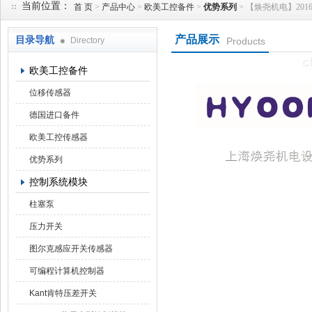
当前位置：
首 页
>
产品中心
>
欧美工控备件
>
优势系列
> 【焕尧机电】2016优
产品展示
目录导航
Directory
Products
上海焕尧机电设备有限公司
欧美工控备件
位移传感器
德国进口备件
欧美工控传感器
优势系列
控制系统模块
柱塞泵
压力开关
图尔克感应开关传感器
可编程计算机控制器
Kant肯特压差开关