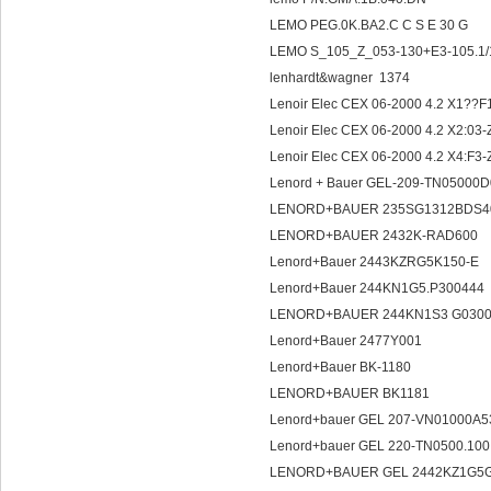
LEMO PEG.0K.BA2.C C S E 30 G
LEMO S_105_Z_053-130+E3-105.1/1
lenhardt&wagner 1374
Lenoir Elec CEX 06-2000 4.2 X1??F
Lenoir Elec CEX 06-2000 4.2 X2:03
Lenoir Elec CEX 06-2000 4.2 X4:F3
Lenord + Bauer GEL-209-TN05000
LENORD+BAUER 235SG1312BDS
LENORD+BAUER 2432K-RAD600
Lenord+Bauer 2443KZRG5K150-E
Lenord+Bauer 244KN1G5.P300444
LENORD+BAUER 244KN1S3 G030
Lenord+Bauer 2477Y001
Lenord+Bauer BK-1180
LENORD+BAUER BK1181
Lenord+bauer GEL 207-VN01000A
Lenord+bauer GEL 220-TN0500.10
LENORD+BAUER GEL 2442KZ1G5