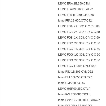
LEMO ERA.1E.250.CTM
LEMO FFA 0S 302 CLAL22
LEMO FFA.1E.250.CTCC55
lemo FFA.1S.650.CTAC42
LEMO FGA .2K .302. C Y C C 80
LEMO FGB .2K .302. C Y C C 80
LEMO FGB. 1K. 308. C Y C C 60
LEMO FGC .2K .302. C Y C C 80
LEMO FGC. 1K. 308. C Y C C 60
LEMO FGG .1K .308. C Y C C 60
LEMO FGG .2K .302. C Y C C 80
LEMO FGG.1T.306.CYCC55Z
lemo FGJ.1B.306.CYMD62
lemo FLA.1S.650.CTAC27
lemo GMA.1B.54.DG
LEMO HGP.00.250.CTLP
lemo P/N:EGF0B303CLL
lemo P/N:FGG.1B.306.CLAD42Z
lemo P/N:GMA.1B.040.DN