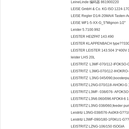
LeineLinde 编码器 861900220
LEISE GmbH & Co. KG ISO 1224-17
LEISE Regler D1/4-20MA/4 Tasten-
LEISE WF1-5-XX-G_5"Mignon-1/2"
Leister 5.7100.992
LEISTER HEIZPAT 143.490
LEISTER KLAPPENBACH type??33
LEISTER LEISTER 143.504 3*400V
leister LHS 20L
LEISTRITZ L3MF-070/112-IFOKSO-G 
LEISTRITZ L3MG-070/112-IHOKRO-G
LEISTRITZ L3NG 045/090,booster
LEISTRITZ L2NG-070/118-AHOKI-G
LEISTRITZ L3MF- 038/076- AFOKSO
LEISTRITZ L3N6.060/096 AFOKII-6 
LEISTRITZ L3NG 038/060,feeder p
Leistritz L3NG-038/076-As0KII-G?
Leistritz L3WF-090/180-1F0KU1-G
LEISTRITZ LZNG-106/150 ISOGIA