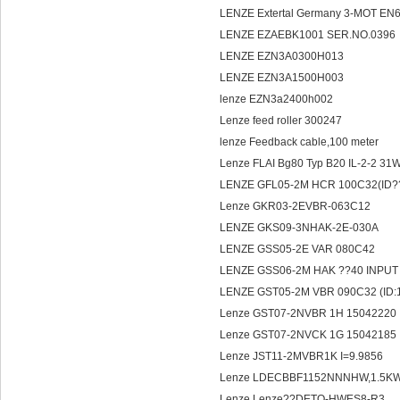
LENZE Extertal Germany 3-MOT E
LENZE EZAEBK1001 SER.NO.0396
LENZE EZN3A0300H013
LENZE EZN3A1500H003
lenze EZN3a2400h002
Lenze feed roller 300247
lenze Feedback cable,100 meter
Lenze FLAI Bg80 Typ B20 IL-2-2 31W
LENZE GFL05-2M HCR 100C32(ID
Lenze GKR03-2EVBR-063C12
LENZE GKS09-3NHAK-2E-030A
LENZE GSS05-2E VAR 080C42
LENZE GSS06-2M HAK ??40 INPUT 
LENZE GST05-2M VBR 090C32 (ID
Lenze GST07-2NVBR 1H 15042220
Lenze GST07-2NVCK 1G 15042185
Lenze JST11-2MVBR1K I=9.9856
Lenze LDECBBF1152NNNHW,1.5
Lenze Lenze??DETO-HWES8-R3