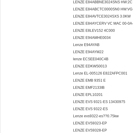
LENZE E84ABBNE3024SNS HW:2
LENZE E84ABCTC0000SN0 HW:V
LENZE E84AVTCE3024SXS 3.0KW
LENZE E84AYCERV VC MAC 00-0A-
LENZE E8LEV152 4C000
LENZE E94AMHE0034
Lenze E94AYAB
LENZE E94AYM22
lenze ECSEE040C4B
LENZE EDKWS0013
Lenze EL-005126 E82ZAFPC001
LENZE EMB 9351 E
LENZE EMF2133IB
LENZE EPL10201
LENZE EVS 9321-ES 13430975
LENZE EVS 9322-ES
Lenze evs9322-es??0.75kw
LENZE EVS9323-EP
LENZE EVS9328-EP