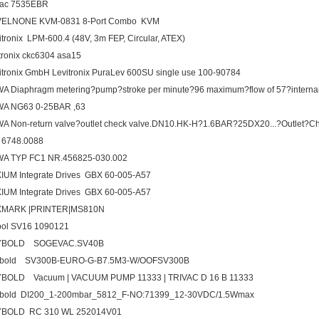
vac 7535EBR
VELNONE KVM-0831 8-Port Combo KVM
itronix LPM-600.4 (48V, 3m FEP, Circular, ATEX)
itronix ckc6304 asa15
itronix GmbH Levitronix PuraLev 600SU single use 100-90784
A Diaphragm metering?pump?stroke per minute?96 maximum?flow of 57?intern
A NG63 0-25BAR ,63
A Non-return valve?outlet check valve.DN10.HK-H?1.6BAR?25DX20...?Outlet?
 6748.0088
A TYP FC1 NR.456825-030.002
IUM Integrate Drives GBX 60-005-A57
IUM Integrate Drives GBX 60-005-A57
XMARK |PRINTER|MS810N
bol SV16 1090121
YBOLD SOGEVAC.SV40B
ybold SV300B-EURO-G-B7.5M3-W/OOFSV300B
BOLD Vacuum | VACUUM PUMP 11333 | TRIVAC D 16 B 11333
bold DI200_1-200mbar_5812_F-NO:71399_12-30VDC/1.5Wmax
YBOLD RC 310 WL 252014V01