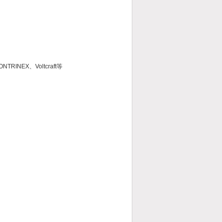
unk 、CONTRINEX、Voltcraft等
9 反射板