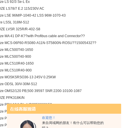
ze LS 92/3 Se-L Ex
ZE LS78/7 E.2 115/230V AC
ze LSE 96M/P-1040-42 LSS 96M-1070-43
ze LSSL 318M-S12
ZE LVSR 325R/R-402-S8
ze MA 41 DP-K??with Profibus cable and Connector??
uze MCS-06F60-RS080-A11N-ST5800N-ROSU??15005432??
ze MLC500T40-1650
ze MLC500T40-900
uze MLC510R40-1650
uze MLC510R40-900
uze MOSKSRSO36-13 245V 0.25KW
ze ODSL 30/V-30M-S12
ze OMS2/120 PB;500 39597 SNR:2200-10100-1087
UZE PPK318K/N
ze PRK 18/4 DL.4 ID??50080153
ze PRK 95/44 L.4 ID?? 50025609
欢迎您！
ze PRK 96K/P-1360-41
来自局域网的朋友！有什么可以帮助您的
ze PRK5/4P-200-M12