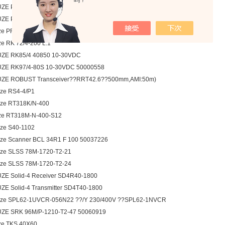
吗？
ZE PRK96K/P-1360-41
ZE PRKL 25B/66.1-S12
ze PRKL25B/66.1-S12
ze RK 72/4-200 L.1
ZE RK85/4 40850 10-30VDC
ZE RK97/4-80S 10-30VDC 50000558
ZE ROBUST Transceiver??RRT42.6??500mm,AMI:50m)
ze RS4-4/P1
ze RT318K/N-400
ze RT318M-N-400-S12
ze S40-1102
ze Scanner BCL 34R1 F 100 50037226
ze SLSS 78M-1720-T2-21
ze SLSS 78M-1720-T2-24
ZE Solid-4 Receiver SD4R40-1800
ZE Solid-4 Transmitter SD4T40-1800
ze SPL62-1UVCR-056N22 ??/Y 230/400V ??SPL62-1NVCR
ZE SRK 96M/P-1210-T2-47 50060919
ze TKS 40X60