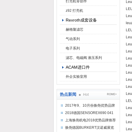
打壳机零部件
Leu
LEU
z92 打壳机
Leu
Rexroth成套设备
leu
赫格隆滤芯
LEU
Leu
气动系列
Le
电子系列
Leu
滤芯、电磁阀 液压系列
Leu
Le
ACAM进口件
Le
外企实验室用
Le
Leu
Leu
热点新闻
Hot
ROME+
LE
2017年9、10月份焕尧优势品牌
Leu
推荐
2018德国SENSOREX690 041
Leu
415 D
上海焕尧机电2018优势品牌推荐
Leu
焕尧德国BURKERT汉诺威展览
Leu