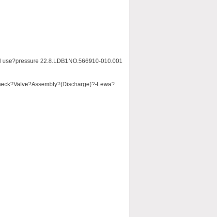
al use?pressure 22.8.LDB1NO.566910-010.001
Check?Valve?Assembly?(Discharge)?-Lewa?