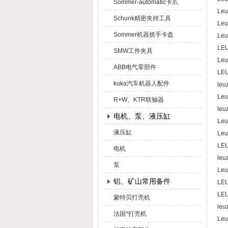
Sommer-automatic卡爪
Leu
Schunk精密夹持工具
Leu
Sommer机器抓手卡盘
Leu
LE
SMW工件夹具
Leu
ABB电气零部件
LEU
kuka汽车机器人配件
leu
Leu
R+W、KTR联轴器
leu
电机、泵、液压缸
Leu
液压缸
Leu
LE
电机
leu
泵
Leu
铝、矿山常用备件
LEU
LEU
蒙特贝打壳机
leu
法国*打壳机
Leu