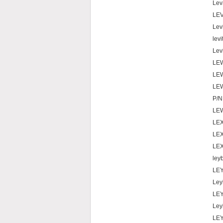
Le
LE
Lev
lev
Lev
LEW
LEW
LEW
P/N
LEW
LEX
LEX
LE
ley
LE
Le
LEY
Ley
LE