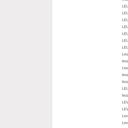
LE
LE
LE
LE
LE
LE
LE
Leu
leu
Leu
le
le
LE
leu
LE
LEV
Lev
Lev