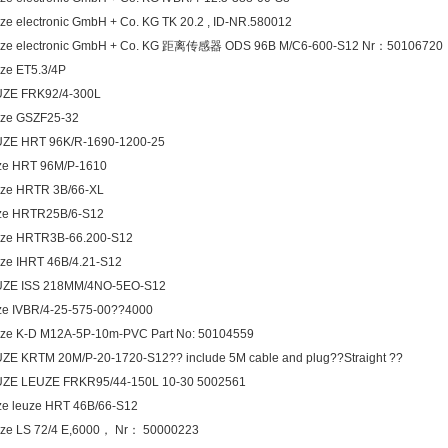
ze electronic GmbH + Co. KG TK 20.2 , ID-NR.580012
ze electronic GmbH + Co. KG 距离传感器 ODS 96B M/C6-600-S12 Nr：50106720
ze ET5.3/4P
UZE FRK92/4-300L
ze GSZF25-32
ZE HRT 96K/R-1690-1200-25
ze HRT 96M/P-1610
ze HRTR 3B/66-XL
ze HRTR25B/6-S12
ze HRTR3B-66.200-S12
ze IHRT 46B/4.21-S12
UZE ISS 218MM/4NO-5EO-S12
ze IVBR/4-25-575-00??4000
ze K-D M12A-5P-10m-PVC Part No: 50104559
ZE KRTM 20M/P-20-1720-S12?? include 5M cable and plug??Straight ??
ZE LEUZE FRKR95/44-150L 10-30 5002561
ze leuze HRT 46B/66-S12
ze LS 72/4 E,6000， Nr： 50000223