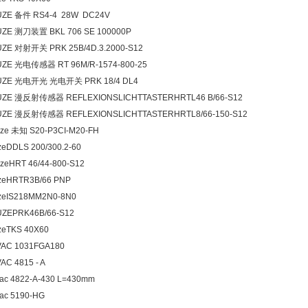
UZE 备件 RS4-4 28W DC24V
UZE 测刀装置 BKL 706 SE 100000P
UZE 对射开关 PRK 25B/4D.3.2000-S12
UZE 光电传感器 RT 96M/R-1574-800-25
UZE 光电开光 光电开关 PRK 18/4 DL4
UZE 漫反射传感器 REFLEXIONSLICHTTASTERHRTL46 B/66-S12
UZE 漫反射传感器 REFLEXIONSLICHTTASTERHRTL8/66-150-S12
ze 未知 S20-P3CI-M20-FH
zeDDLS 200/300.2-60
zeHRT 46/44-800-S12
uzeHRTR3B/66 PNP
uzeIS218MM2N0-8N0
UZEPRK46B/66-S12
zeTKS 40X60
VAC 1031FGA180
AC 4815 - A
ac 4822-A-430 L=430mm
ac 5190-HG