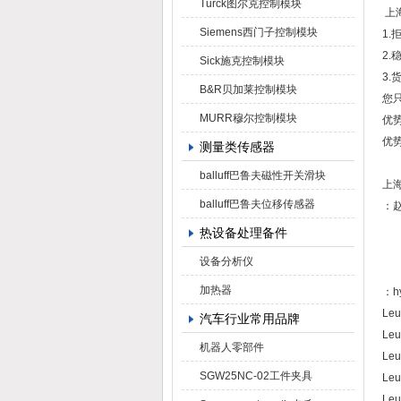
Turck图尔克控制模块
上
Siemens西门子控制模块
1
2
Sick施克控制模块
3.
B&R贝加莱控制模块
您
MURR穆尔控制模块
优势
优势
测量类传感器
balluff巴鲁夫磁性开关滑块
上
balluff巴鲁夫位移传感器
：
热设备处理备件
设备分析仪
加热器
：hy
Leu
汽车行业常用品牌
Leu
机器人零部件
Leu
SGW25NC-02工件夹具
Le
Leu