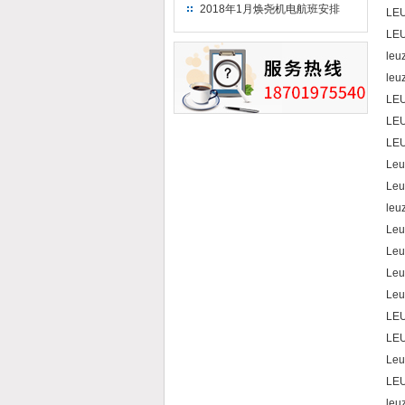
（2018）
2018年1月焕尧机电航班安排
LEU
LEU
leu
leu
LEU
LEU
LEU
Leu
Leu
leu
Leu
Leu
Leu
Leu
LEU
LEU
Leu
LEU
leu