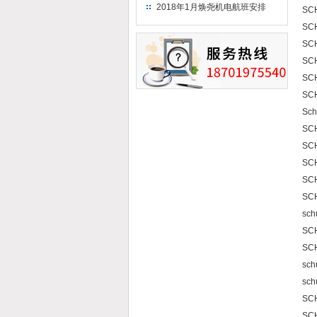
（2018）
2018年1月焕尧机电航班安排
SC
SC
SC
SCH
SCH
SC
Sch
SCH
SC
SC
SCH
SC
sch
SCH
SC
sch
sch
SC
SC