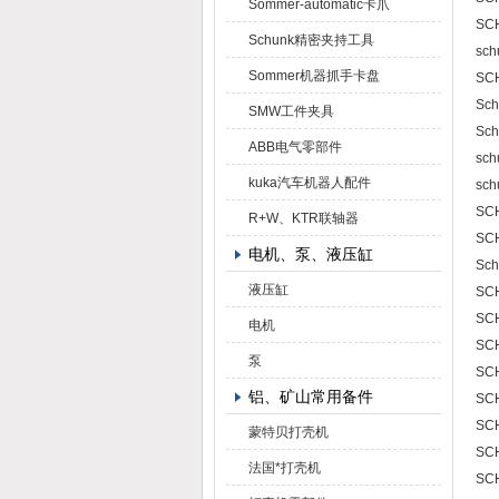
Sommer-automatic卡爪
SC
Schunk精密夹持工具
sch
Sommer机器抓手卡盘
SC
Sch
SMW工件夹具
Sch
ABB电气零部件
sch
kuka汽车机器人配件
sch
SCH
R+W、KTR联轴器
SCH
电机、泵、液压缸
Sch
液压缸
SC
SCH
电机
SC
泵
SCH
铝、矿山常用备件
SC
SC
蒙特贝打壳机
SCH
法国*打壳机
SCH