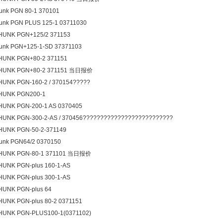
unk PGN 80-1 370101
unk PGN PLUS 125-1 03711030
HUNK PGN+125/2 371153
unk PGN+125-1-SD 37371103
HUNK PGN+80-2 371151
HUNK PGN+80-2 371151 当日报价
UNK PGN-160-2 / 370154?????
HUNK PGN200-1
HUNK PGN-200-1 AS 0370405
UNK PGN-300-2-AS / 370456??????????????????????????
HUNK PGN-50-2-371149
hunk PGN64/2 0370150
HUNK PGN-80-1 371101 当日报价
UNK PGN-plus 160-1-AS
UNK PGN-plus 300-1-AS
HUNK PGN-plus 64
UNK PGN-plus 80-2 0371151
HUNK PGN-PLUS100-1(0371102)