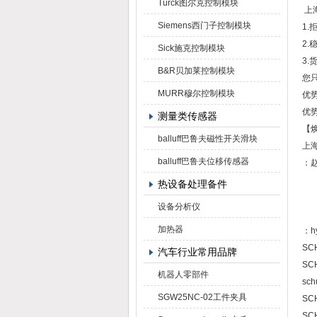
Turck图尔克控制模块
上
Siemens西门子控制模块
1
2
Sick施克控制模块
3.
B&R贝加莱控制模块
您
MURR穆尔控制模块
优势
优势
测量类传感器
【焕
balluff巴鲁夫磁性开关滑块
上
balluff巴鲁夫位移传感器
：
热设备处理备件
设备分析仪
加热器
：hy
SCH
汽车行业常用品牌
SCH
机器人零部件
sch
SGW25NC-02工件夹具
SCH
SCH