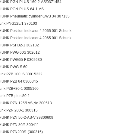
HUNK PGN-PLUS-160-2-AS/0371454
HUNK PGN-PLUS-64-1-AS
UNK Pneumatic cylinder GWB 34 307135
unk PNG125/1 370103
UNK Position indicator 4.2065.001 Schunk
UNK Position indicator 4.2065.001 Schunk
HUNK PSH32-1 302132
HUNK PWG 60S 302612
HUNK PWG65-F 0302630
HUNK PWG-S 60
unk PZB 100 IS 30015222
HUNK PZB 64 0300345
unk PZB+80-1 0305160
unk PZB-plus 80-1
UNK PZN 125/1AS,No.300513
unk PZN 200-1 300315
UNK PZN 50-2-AS-V 39300609
UNK PZN 80/2 300411
UNK PZN200/1 (300315)