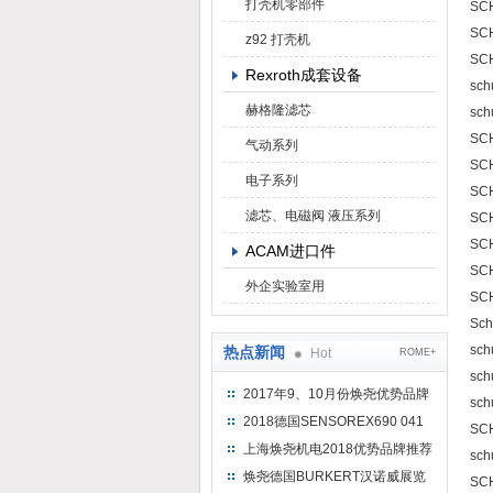
打壳机零部件
SCH
SCH
z92 打壳机
SC
Rexroth成套设备
sch
赫格隆滤芯
sch
SCH
气动系列
SCH
电子系列
SCH
滤芯、电磁阀 液压系列
SC
SCH
ACAM进口件
SCH
外企实验室用
SCH
Sc
sc
热点新闻
Hot
ROME+
sch
2017年9、10月份焕尧优势品牌
sch
推荐
2018德国SENSOREX690 041
SC
415 D
上海焕尧机电2018优势品牌推荐
sc
焕尧德国BURKERT汉诺威展览
SC