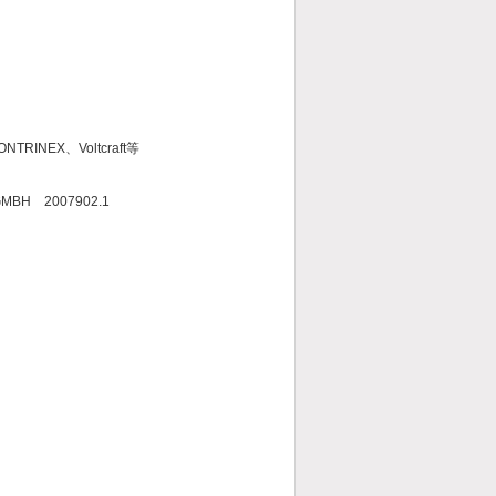
unk 、CONTRINEX、Voltcraft等
BH 2007902.1