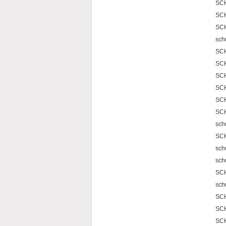
SC
SC
SCH
sch
SCH
SCH
SC
SC
SC
SC
sch
SC
sch
sch
SCH
sch
SCH
SCH
SCH