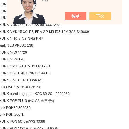
吗？
HUNK MPZ 45 AS
HUNK MRU 14.1E 357070
HUNK MRU?12.2?E-0
UNK MSK-506-1024(38-55700072-0)
UNK MVK 15 3/2-PR-FDA-SP-M5-ID3-15V,GAS-346889
HUNK N 40-S-M8 NHS PNP
unk NES PPLUS 138
UNK Nr.:377720
HUNK NSM 170
HUNK OPUS-B 315 0400736 18
UNK OSE-B 40-0 NR.0354410
HUNK OSE-C34-0 0354321
unk OSE-C57-8 30028190
UNK parallel gripper KGG 60-20 0303050
HUNK PGF-PLUS 642-AS 当日报价
unk PGH30 302930
unk PGN 200-1
HUNK PGN 50-1 id??370099
HUNK PGN 50-2 AS 370449 当日报价