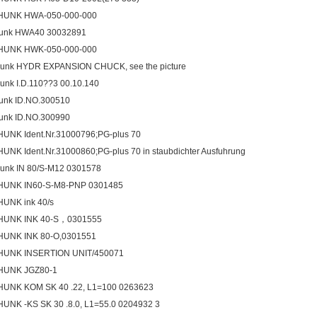
HUNK HWA-050-000-000
unk HWA40 30032891
HUNK HWK-050-000-000
unk HYDR EXPANSION CHUCK, see the picture
unk I.D.110??3 00.10.140
unk ID.NO.300510
unk ID.NO.300990
UNK Ident.Nr.31000796;PG-plus 70
UNK Ident.Nr.31000860;PG-plus 70 in staubdichter Ausfuhrung
unk IN 80/S-M12 0301578
HUNK IN60-S-M8-PNP 0301485
UNK ink 40/s
HUNK INK 40-S，0301555
UNK INK 80-O,0301551
HUNK INSERTION UNIT/450071
HUNK JGZ80-1
UNK KOM SK 40 .22, L1=100 0263623
UNK -KS SK 30 .8.0, L1=55.0 0204932 3