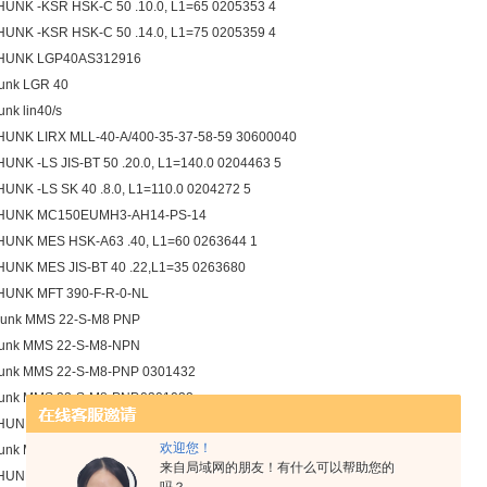
UNK -KSR HSK-C 50 .10.0, L1=65 0205353 4
UNK -KSR HSK-C 50 .14.0, L1=75 0205359 4
HUNK LGP40AS312916
unk LGR 40
unk lin40/s
UNK LIRX MLL-40-A/400-35-37-58-59 30600040
UNK -LS JIS-BT 50 .20.0, L1=140.0 0204463 5
UNK -LS SK 40 .8.0, L1=110.0 0204272 5
HUNK MC150EUMH3-AH14-PS-14
UNK MES HSK-A63 .40, L1=60 0263644 1
UNK MES JIS-BT 40 .22,L1=35 0263680
UNK MFT 390-F-R-0-NL
hunk MMS 22-S-M8 PNP
hunk MMS 22-S-M8-NPN
unk MMS 22-S-M8-PNP 0301432
unk MMS 22-S-M8-PNP,0301032
HUNK MMSK22-S-PNP-SA 0301044
欢迎您！
hunk MPG25IS
来自局域网的朋友！有什么可以帮助您的
HUNK MPG-32