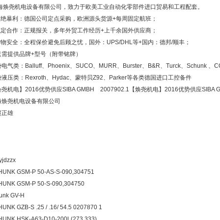
海焕尧机电设备有限公司，致力于欧美工业自动化零部件进口贸易和工程配套。
.拒绝暴利：德国公司定点采购，欧洲源头货源+每周固定航班；
.稳定合作：正规报关，多年外贸工作经历+上千余国外供应商；
货物安全：全程保价避免后顾之忧，国外：UPS/DHL等+国内：德邦/顺丰；
只需提供品牌+型号（附带铭牌）
电气类：Balluff、Phoenix、SUCO、MURR、Burster、B&R、Turck、Sch
液压类：Rexroth、Hydac、蒙特贝Z92、Parker等各类德国进口工控备件
尧机电】2016优势供应SIBA GMBH 2007902.1【焕尧机电】2016优势供应SIBA GM
海焕尧机电设备有限公司
赵正雄
jdzzx
UNK GSM-P 50-AS-S-090,304751
UNK GSM-P 50-S-090,304750
unk GV-H
UNK GZB-S .25 / .16/ 54.5 0207870 1
UNK HSK-A63-D10-200L(273 333)