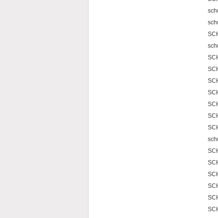
sch
sch
SC
sch
SC
SC
SCH
SC
SC
SCH
SC
sc
SC
SCH
SCH
SC
SCH
SC