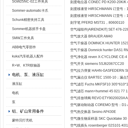
SGW25NC-02工件夹具
刻度电位器 CONEC PD K200-20K/
刻度移液管 HIRSCHMANN 订货号：1
Sommer-automatic卡爪
刻度移液管 HIRSCHMANN 订货号：1
Schunk精密夹持工具
刻字笔 PFERD MST31，80600110
Sommer机器抓手卡盘
空气端组件|AIRENDKIT| SET 476-22
空气放大器 BRAUER AM40
SMW工件夹具
空气干燥器 DOMNICK HUNTER 1521
ABB电气零部件
空气干燥器 Domnick hunter DAS1 R
kuka汽车机器人配件
空气净化器 reven X-CYCLONE CE-4
空气开关 siemens 5SJ62067CC20
R+W、KTR联轴器
空气拉力弹簧 HAHN-GASFEDERN SPR
电机、泵、液压缸
空气漏点仪 BARTEC 1500-10；漏点范
液压缸
空气滤芯 Fuchs MKFSF10 305*610*
空气滤芯 mann+hummel 45 021 77 
电机
空气排放球阀 REVO ETY9020020A Art.N
泵
空气驱动制动器 COREMO 型号：D1-
铝、矿山常用备件
空气热交换器 Sesino AP430E
空气微生物采样器 SKC Quicktake 30 (
蒙特贝打壳机
空气线插头 rosenberger 02S101-K01