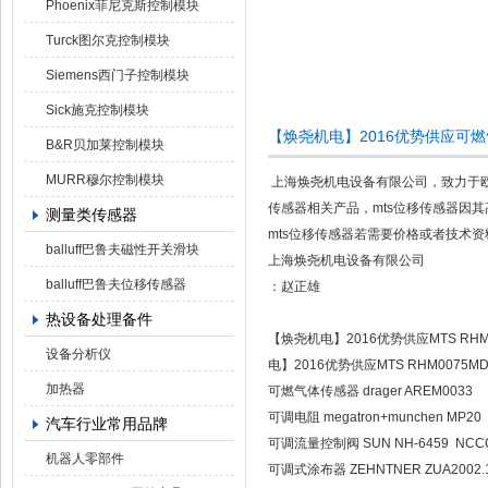
Phoenix菲尼克斯控制模块
Turck图尔克控制模块
Siemens西门子控制模块
Sick施克控制模块
【焕尧机电】2016优势供应可燃气体
B&R贝加莱控制模块
MURR穆尔控制模块
上海焕尧机电设备有限公司，致力于欧
传感器相关产品，mts位移传感器因
测量类传感器
mts位移传感器若需要价格或者技术
balluff巴鲁夫磁性开关滑块
上海焕尧机电设备有限公司
balluff巴鲁夫位移传感器
：赵正雄
热设备处理备件
【焕尧机电】2016优势供应MTS RHM0
设备分析仪
电】2016优势供应MTS RHM0075MD
加热器
可燃气体传感器 drager AREM0033
可调电阻 megatron+munchen MP
汽车行业常用品牌
可调流量控制阀 SUN NH-6459 NCCC-
机器人零部件
可调式涂布器 ZEHNTNER ZUA2002.