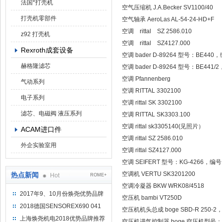
法国*打壳机
空气压缩机 J.A.Becker SV1100/40
打壳机零部件
空气轴承 AeroLas AL-54-24-HD+F
空调 rittal SZ 2586.010
z92 打壳机
空调 rittal SZ4127.000
Rexroth成套设备
空调 bader D-89264 型号：BE440
赫格隆滤芯
空调 bader D-89264 型号：BE441/
空调 Pfannenberg
气动系列
空调 RITTAL 3302100
电子系列
空调 rittal SK 3302100
滤芯、电磁阀 液压系列
空调 RITTAL SK3303.100
空调 rittal sk3305140(见照片）
ACAM进口件
空调 rittal SZ 2586.010
外企实验室用
空调 rittal SZ4127.000
空调 SEIFERT 型号：KG-4266，编号
空调机 VERTU SK3201200
热点新闻
Hot
ROME+
空调冷凝器 BKW WRK08/4518
2017年9、10月份焕尧优势品牌
空压机 bambi VT250D
推荐
2018德国SENSOREX690 041
空压机机头总成 boge SBD-R 250-2，
415 D
上海焕尧机电2018优势品牌推荐
空压机进气控制器 boge 空压机型号：S