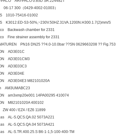
-PACO ARI-PACO 0.85D SR:224482T
s 06-17 300（0429-4002-01003）
S 1010-75416-01002
S K3012.ED-S3-50%,~230V.50HZ.31VA.1200N.H300.1.7(2)mm/S
eco Backwash chamber for 2331
eco Fine strainer assembly for 2331
ATUREN PN16 DN25 ??4.0-10.0bar ??SN 0629663208 ?? Fig.753
ON AD3E01C
ON AD3E01CM3
ON AD3E03C3
ON AD3E04E
ON AD3E04E3 M82101020A
on AM3UMABC23
ON am3xmp20e001 14PA00295 410074
ON M82101020A 400102
 ZW 400 / EZ4 / EZ6 11899
las AL-S.QCS.QA.02 5073A221
las AL-S.QCS.QA.04 5073A421
las AL-S.TR.400.25.S B6-1-1,5-100-400-TM