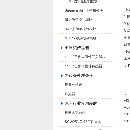
Turck图尔克控制模块
上
Siemens西门子控制模块
1
Sick施克控制模块
2
B&R贝加莱控制模块
3.
您
MURR穆尔控制模块
优势
测量类传感器
【焕
balluff巴鲁夫磁性开关滑块
上
：
balluff巴鲁夫位移传感器
热设备处理备件
设备分析仪
：
加热器
-43
汽车行业常用品牌
VC
机器人零部件
43
43
SGW25NC-02工件夹具