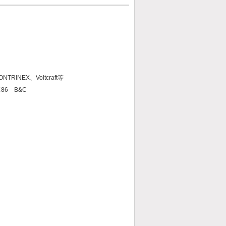
NTRINEX、Voltcraft等
C86 B&C