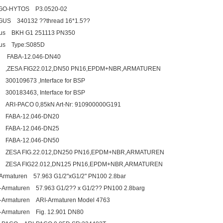
GO-HYTOS P3.0520-02
US 340132 ??thread 16*1.5??
us BKH G1 251113 PN350
us Type:S085D
I FABA-12.046-DN40
I ,ZESA FIG22.012,DN50 PN16,EPDM+NBR,ARMATUREN
 300109673 ,Interface for BSP
 300183463, Interface for BSP
 ARI-PACO 0,85kN Art-Nr: 910900000G191
 FABA-12.046-DN20
 FABA-12.046-DN25
 FABA-12.046-DN50
I ZESA FIG.22.012,DN250 PN16,EPDM+NBR,ARMATUREN
I ZESA FIG22.012,DN125 PN16,EPDM+NBR,ARMATUREN
-Armaturen 57.963 G1/2"xG1/2" PN100 2.8bar
-Armaturen 57.963 G1/2?? x G1/2?? PN100 2.8barg
-Armaturen ARI-Armaturen Model 4763
-Armaturen Fig. 12.901 DN80