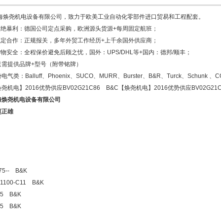
海焕尧机电设备有限公司，致力于欧美工业自动化零部件进口贸易和工程配套。
.拒绝暴利：德国公司定点采购，欧洲源头货源+每周固定航班；
.稳定合作：正规报关，多年外贸工作经历+上千余国外供应商；
货物安全：全程保价避免后顾之忧，国外：UPS/DHL等+国内：德邦/顺丰；
只需提供品牌+型号（附带铭牌）
电气类：Balluff、Phoenix、SUCO、MURR、Burster、B&R、Turck、Schunk 、CO
尧机电】2016优势供应BV02G21C86 B&C【焕尧机电】2016优势供应BV02G21
海焕尧机电设备有限公司
赵正雄
75-- B&K
-1100-C11 B&K
75 B&K
75 B&K