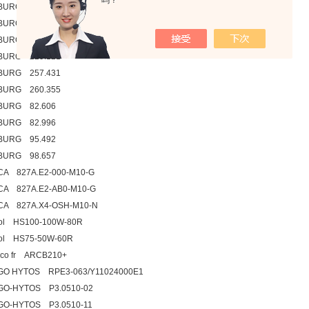
吗？
BURG 223.179
BURG 228.427
BURG 229.12
BURG 229.121
BURG 257.431
BURG 260.355
BURG 82.606
BURG 82.996
BURG 95.492
BURG 98.657
CA 827A.E2-000-M10-G
CA 827A.E2-AB0-M10-G
CA 827A.X4-OSH-M10-N
col HS100-100W-80R
col HS75-50W-60R
lco fr ARCB210+
GO HYTOS RPE3-063/Y11024000E1
GO-HYTOS P3.0510-02
GO-HYTOS P3.0510-11