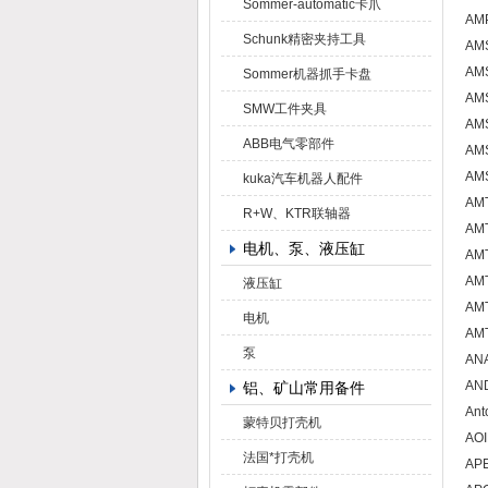
Sommer-automatic卡爪
AM
Schunk精密夹持工具
A
AM
Sommer机器抓手卡盘
AM
SMW工件夹具
AMS
ABB电气零部件
AM
AM
kuka汽车机器人配件
AMT
R+W、KTR联轴器
AM
电机、泵、液压缸
AM
AM
液压缸
AM
电机
AM
泵
AN
AND
铝、矿山常用备件
Ant
蒙特贝打壳机
AO
法国*打壳机
AP