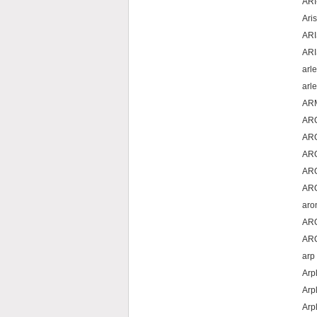
ARI
Ari
ARI
ARI
arl
arl
ARM
AR
AR
AR
AR
AR
ar
AR
AR
arp
Arp
Arp
Arp