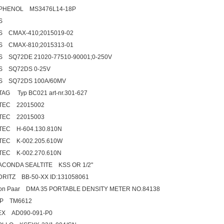
PHENOL MS3476L14-18P
MS
S CMAX-410;2015019-02
S CMAX-810;2015313-01
 SQ72DE 21020-77510-90001;0-250V
S SQ72DS 0-25V
S SQ72DS 100A/60MV
AG Typ BC021 art-nr.301-627
TEC 22015002
TEC 22015003
TEC H-604.130.810N
TEC K-002.205.610W
TEC K-002.270.610N
ACONDA SEALTITE KSS OR 1/2"
RITZ BB-50-XX ID:131058061
on Paar DMA 35 PORTABLE DENSITY METER NO.84138
IP TM6612
EX AD090-091-P0