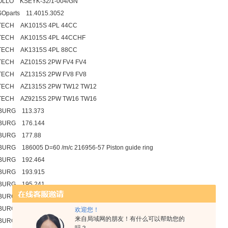
OLLO KSEYK-32/1-004/GN
Oparts 11.4015.3052
TECH AK1015S 4PL 44CC
TECH AK1015S 4PL 44CCHF
TECH AK1315S 4PL 88CC
TECH AZ1015S 2PW FV4 FV4
TECH AZ1315S 2PW FV8 FV8
TECH AZ1315S 2PW TW12 TW12
TECH AZ9215S 2PW TW16 TW16
BURG 113.373
BURG 176.144
BURG 177.88
URG 186005 D=60 /m/c 216956-57 Piston guide ring
BURG 192.464
BURG 193.915
BURG 195.241
URG 213369 External sedling ring D=60
BURG 222.871
欢迎您！
来自局域网的朋友！有什么可以帮助您的
BURG 223.178