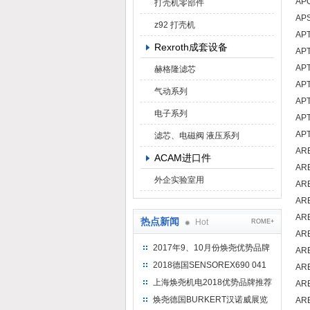
AP
打壳机零部件
APS
z92 打壳机
AP
Rexroth成套设备
AP
AP
赫格隆滤芯
AP
气动系列
AP
电子系列
AP
AP
滤芯、电磁阀 液压系列
AR
ACAM进口件
AR
外企实验室用
AR
ARB
AR
热点新闻
Hot
ROME+
AR
2017年9、10月份焕尧优势品牌
AR
推荐
2018德国SENSOREX690 041
ARB
415 D
上海焕尧机电2018优势品牌推荐
AR
焕尧德国BURKERT汉诺威展览
AR