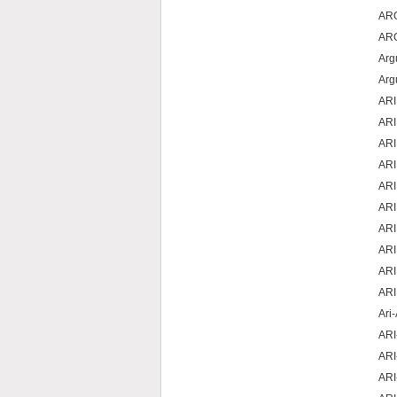
AR
ARG
Arg
Arg
AR
AR
ARI
ARI
ARI
ARI
ARI
ARI
AR
AR
Ari
ARI
ARI
ARI