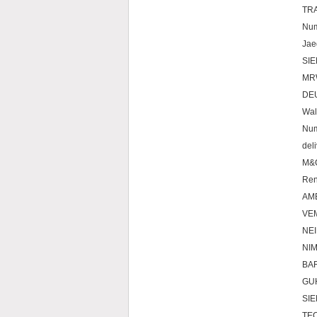
TR
Num
Jae
SI
MRW
DE
Wal
Num
del
M&
Ren
AM
VEM
NEI
NIM
BAR
GU
SI
TE