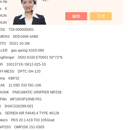
吗？
hl-Abegg AG MK165-4DK.24.N 123118 3.6KW 690V 7.0/4.1A
a 68542-60003-20
HUNK SCH-PGF-100
HUNK 301032MMS22-SPM8
ISS 720-000000001
EMENS 6DD1606-4AB0
RTO SO21-10-3/8
LER gas spring X320-080
ingKlinger 0502.6100 ET0001 50*72*8
R 10013719 / 0612-025-10
HY-MESS DPTC-SH-120
tema KBP32
AK 11-59D 333 591-106
HUNK PNEUMATIC GRIPPER MPZ38
Filtri MF1003P10NB P01
B 3HAC026289-001
a SERIEN-NR 54640.4 TYPE 46128
nkers PKS 20.1 A19 T03 105Grad
NFOSS OMP200 151-0305