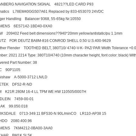
ANBERG NAVIGATION SIGNAL 4821??LED CARD P93
atics L78EM40GGS07A61 Replaced by 833-653070 24VDC
ger Handling Balancer 9368, 55-65kg Nr.10550
EMENS 6ES7142-1BD40-0XA0
 209402 Feed belt dimensions??940*20mm yellow/antistatic/pu 1.1mm
UTZ FOR DEUTZ BA8M-816 CONROD SHELL 0.50 U.S.400-9629
ther Flender TOOTHED BELT, 380T10/ 4740-V-K- PAZ/ PAR Width Tolerance +0.0 / -
ber: 2021 2214 Type: 380T10/4740 (10mm character height, font color: black) Wi
ivered Part Number: 38
C 90P1105
ishaw A-5000-3712 LN/LD
ETEK DFS2-R-ND
 K21R 280M 16-4 LL TPM WE HW 110505/0007H
DLEIN 7459-00-01
AK 99.050.018
KSDALE 0713-349.11 BFS30-N 90L/minCO LR110-AP38 15
HDO 2080.400.96
EMENS 7KM4212-0BA00-3AA0
CHAP BM1K SL5K