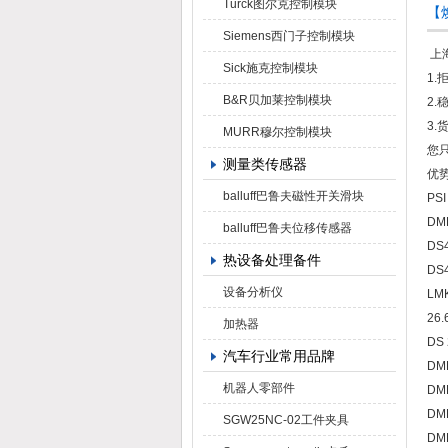
Turck图尔克控制模块
【焕
Siemens西门子控制模块
上
Sick施克控制模块
1
B&R贝加莱控制模块
2
3.
MURR穆尔控制模块
您
测量类传感器
优势
balluff巴鲁夫磁性开关滑块
PSI
DMP
balluff巴鲁夫位移传感器
DS4
热设备处理备件
DS4
设备分析仪
LMK
26.
加热器
DS 
汽车行业常用品牌
DMP
机器人零部件
DMP
DMP
SGW25NC-02工件夹具
DMP