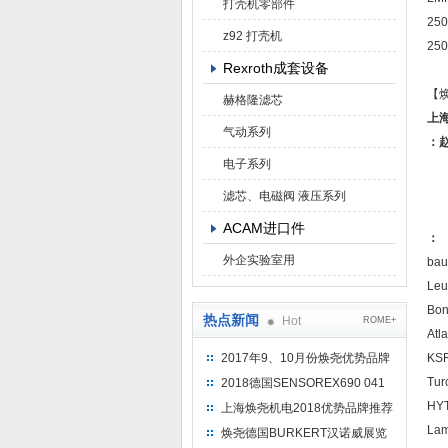
打壳机零部件
250
z92 打壳机
250
Rexroth成套设备
【焕
赫格隆滤芯
上
气动系列
：
电子系列
滤芯、电磁阀 液压系列
ACAM进口件
：
外企实验室用
ba
Le
Bon
热点新闻
Hot
ROME+
Atl
2017年9、10月份焕尧优势品牌
KSR
推荐
Tu
2018德国SENSOREX690 041
415 D
HYT
上海焕尧机电2018优势品牌推荐
Lam
焕尧德国BURKERT汉诺威展览