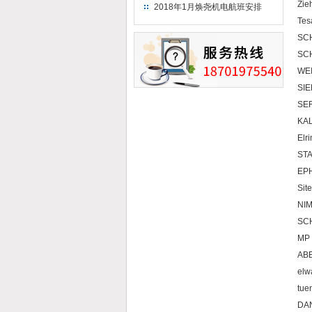
（2018）
Zie
2018年1月焕尧机电航班安排
Tes
SC
SC
WE
SI
SE
KAL
Elr
STA
EP
Si
NIM
SC
MP 
AB
elw
tue
DA