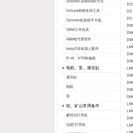
Sommer-automatic卡爪
DS2
Schunk精密夹持工具
DS 
DS 
Sommer机器抓手卡盘
DMP
SMW工件夹具
DMP
ABB电气零部件
DMP
LMP
kuka汽车机器人配件
DMP
R+W、KTR联轴器
DMP
电机、泵、液压缸
LMK
DMP
液压缸
DMP
电机
DMP
泵
DMP
LMP
铝、矿山常用备件
LMP
蒙特贝打壳机
DMP
法国*打壳机
LMK
LMK