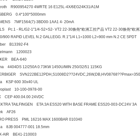
roth R900954270 4WRTE 16 E125L-4X/6EG24K31/A1M
SBERG 0.4*100*5000mm
MENS 7MF1564(7)-3BD00-1AA1 4- 20mA
ELS Pc.1 - RL/G2-1"1/4-S2+S2- VT2 22-30焕尧*欧洲工控产品 VT2 22-30焕
0/900 RAPID LEVEL N.2 GALLEGG. R.1"1/4 L1=1000 L2=900 mm N.2 CE SPDT
eber B13392-F4
kelmann 1200023
CKER BEA-640
a 4404DS 12/250A 0.73KW 1450U/MIN 250/32/51 115KG
ERBIGER SVN222BE12PDH,S1008D2??24VDC,26W,DB,HV08768??Pmax=350
a KSP 600 30x40 UL
oplast 10-100-0978-00
X CEP 400.04.00 24VDC
KTRA TAILFINGEN ETA:3A ESS20 WITH BASE FRAME ESS20-003-DC24V 3A
tek AF26
RO PRESS PML 16216 MAX 1600BAR 010340
la 8JB 004777-001 18.5mm
X-AIR BE41-210003