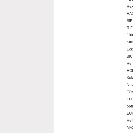
Rex
HA
SIE
RI
100
Sti
Ec
BI
Rem
HO
Kuk
Nov
TO
ELE
op
EU
Hel
MA