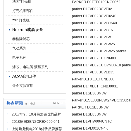
法国*打壳机
PARKER D1FTE01FCNG0052
parker D1FVE02BCVF0A
打壳机零部件
parker D1FVE02BCVF0A40
z92 打壳机
parker D1FVE02BCVFOA40
Rexroth成套设备
parker D1FVE02BCVG0A
parker D1FVE02BCVLW
赫格隆滤芯
parker D1FVE02BCVLW25
气动系列
parker D1FVE02BCVLW25 par
电子系列
parker D1FVE02CCONM0311
parker D1FVE02CCOVM03-10 park
滤芯、电磁阀 液压系列
parker D1FVE50BCVLB35
ACAM进口件
Parker D1FXE01FCNBJ00
外企实验室用
parker D1FXE01FCNBJ0031
parker D1SE30BNJW
Parker D1SE30BNJW;24VDC;350ba
热点新闻
Hot
ROME+
PARKER D1SE3BNJW
2017年9、10月份焕尧优势品牌
parker D1SE83BNJW
推荐
parker D1VHW004CNTC
2018德国SENSOREX690 041
415 D
parker D1VL001CN4K
上海焕尧机电2018优势品牌推荐