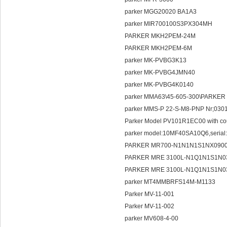
parker MGG20020 BA1A3
parker MIR700100S3PX304MH
PARKER MKH2PEM-24M
PARKER MKH2PEM-6M
parker MK-PVBG3K13
parker MK-PVBG4JMN40
parker MK-PVBG4K0140
parker MMA63\45-605-300\
parker MMS-P 22-S-M8-PNP Nr;030
Parker Model PV101R1EC00 with co
parker model:10MF40SA10Q6,seria
PARKER MR700-N1N1N1S1NX090
PARKER MRE 3100L-N1Q1N1S1N0
PARKER MRE 3100L-N1Q1N1S1N0
parker MT4MMBRFS14M-M1133
Parker MV-11-001
Parker MV-11-002
parker MV608-4-00