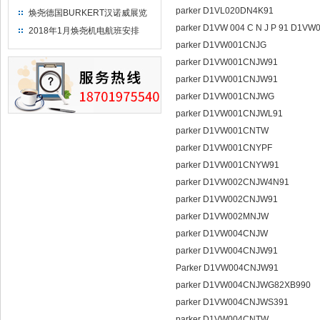
parker D1VL020DN4K91
焕尧德国BURKERT汉诺威展览
（2018）
parker D1VW 004 C N J P 91 D1V
2018年1月焕尧机电航班安排
parker D1VW001CNJG
parker D1VW001CNJW91
parker D1VW001CNJW91
parker D1VW001CNJWG
parker D1VW001CNJWL91
parker D1VW001CNTW
parker D1VW001CNYPF
parker D1VW001CNYW91
parker D1VW002CNJW4N91
parker D1VW002CNJW91
parker D1VW002MNJW
parker D1VW004CNJW
parker D1VW004CNJW91
Parker D1VW004CNJW91
parker D1VW004CNJWG82XB990
parker D1VW004CNJWS391
parker D1VW004CNTW