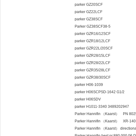
parker GZ20SCF
parker GZ22LCF
parker GZ38SCF
Parker GZ38SCF38-5
parker GZR16/12SCF
parker GZR18/12LCF
parker GZR22L/20SCF
parker GZR28/15LCF
parker GZR28/22LCF
parker GZR35/28LCF
parker GZR38/30SCF
parker H06-1039
parker H06SCPSD-1642 G1/2
parker H06SDV
parker H1011-3340 3489202947
Parker Hannifin （Kaarst） PN 80
Parker Hannifin （Kaarst） XR-140
Parker Hannifin （Kaarst） direction
Parker Hannifin best nr:880 000 0