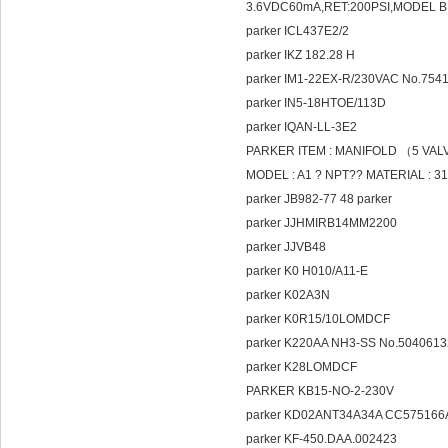
3.6VDC60mA,RET:200PSI,MODEL BD
parker ICL437E2/2
parker IKZ 182.28 H
parker IM1-22EX-R/230VAC No.754
parker IN5-18HTOE/113D
parker IQAN-LL-3E2
PARKER ITEM : MANIFOLD （5 VALV
MODEL : A1 ? NPT?? MATERIAL : 
parker JB982-77 48 parker
parker JJHMIRB14MM2200
parker JJVB48
parker K0 H010/A11-E
parker K02A3N
parker K0R15/10LOMDCF
parker K220AA NH3-SS No.504061
parker K28LOMDCF
PARKER KB15-NO-2-230V
parker KD02ANT34A34A CC57516
parker KF-450.DAA.002423