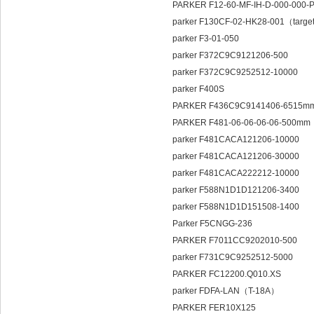
PARKER F12-60-MF-IH-D-000-000-
parker F130CF-02-HK28-001（target
parker F3-01-050
parker F372C9C9121206-500
parker F372C9C9252512-10000
parker F400S
PARKER F436C9C9141406-6515m
PARKER F481-06-06-06-06-500m
parker F481CACA121206-10000
parker F481CACA121206-30000
parker F481CACA222212-10000
parker F588N1D1D121206-3400
parker F588N1D1D151508-1400
Parker F5CNGG-236
PARKER F7011CC9202010-500
parker F731C9C9252512-5000
PARKER FC12200.Q010.XS
parker FDFA-LAN（T-18A）
PARKER FER10X125