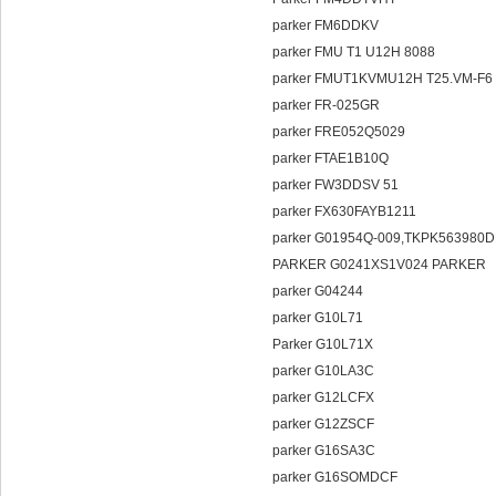
parker FM6DDKV
parker FMU T1 U12H 8088
parker FMUT1KVMU12H T25.VM-F6
parker FR-025GR
parker FRE052Q5029
parker FTAE1B10Q
parker FW3DDSV 51
parker FX630FAYB1211
parker G01954Q-009,TKPK563980
PARKER G0241XS1V024 PARKER
parker G04244
parker G10L71
Parker G10L71X
parker G10LA3C
parker G12LCFX
parker G12ZSCF
parker G16SA3C
parker G16SOMDCF