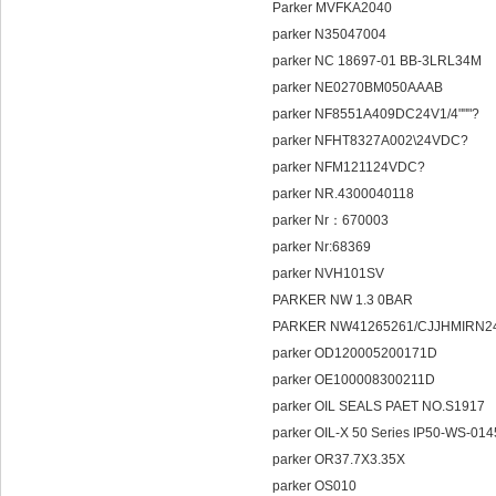
Parker MVFKA2040
parker N35047004
parker NC 18697-01 BB-3LRL
parker NE0270BM050AAAB
parker NF8551A409DC24V1/4"""?
parker NFHT8327A002\24VDC?
parker NFM121124VDC?
parker NR.4300040118
parker Nr：670003
parker Nr:68369
parker NVH101SV
PARKER NW 1.3 0BAR
PARKER NW41265261/CJJHMIRN2
parker OD120005200171D
parker OE100008300211D
parker OIL SEALS PAET NO.S1917
parker OIL-X 50 Series IP50-WS-01
parker OR37.7X3.35X
parker OS010