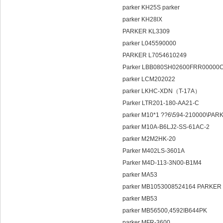
parker KH25S parker
parker KH28lX
PARKER KL3309
parker L045590000
PARKER L7054610249
Parker LBB080SH02600FRR0000
parker LCM202022
parker LKHC-XDN（T-17A）
Parker LTR201-180-AA21-C
parker M10*1 ??6\594-2100
parker M10A-B6LJ2-SS-61AC-2
parker M2M2HK-20
Parker M402LS-3601A
Parker M4D-113-3N00-B1M4
parker MA53
parker MB1053008524164 PARK
parker MB53
parker MB56500,4592IB644PK
parker MFR-3600