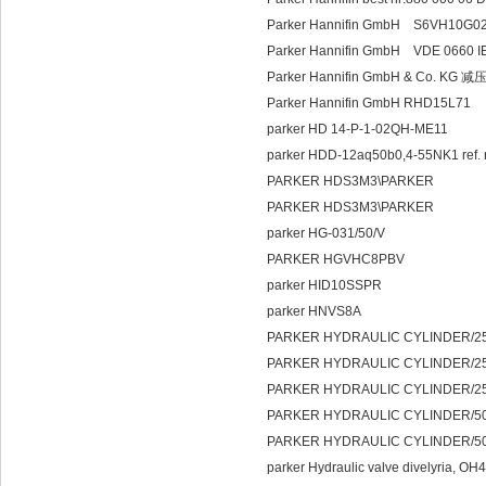
Parker Hannifin GmbH S6VH10G02
Parker Hannifin GmbH VDE 0660 
Parker Hannifin GmbH & Co. KG 
Parker Hannifin GmbH RHD15L71
parker HD 14-P-1-02QH-ME11
parker HDD-12aq50b0,4-55NK1 ref. 
PARKER HDS3M3\PARKER
PARKER HDS3M3\PARKER
parker HG-031/50/V
PARKER HGVHC8PBV
parker HID10SSPR
parker HNVS8A
PARKER HYDRAULIC CYLINDER/2
PARKER HYDRAULIC CYLINDER/2
PARKER HYDRAULIC CYLINDER/2
PARKER HYDRAULIC CYLINDER/
PARKER HYDRAULIC CYLINDER/
parker Hydraulic valve divelyria, 