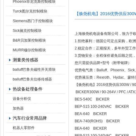
Phoenix菲尼克斯控制模块
Turck图尔克控制模块
【焕尧机电】2016优势供应300W / 9
Siemens西门子控制模块
Sick施克控制模块
上海焕尧机电设备有限公司，致力于
B&R贝加莱控制模块
1.拒绝暴利：德国公司定点采购，欧
2.稳定合作：正规报关，多年外贸工
MURR穆尔控制模块
3.货物安全：全程保价避免后顾之忧，国
测量类传感器
您只需提供品牌+型号（附带铭牌）
balluff巴鲁夫磁性开关滑块
优势电气类：Balluff、Phoenix、S
优势液压类：Rexroth、Hydac
balluff巴鲁夫位移传感器
【焕尧机电】2016优势供应300W / 90-26
热设备处理备件
BICKER300W / 90-264V / PFC / A
设备分析仪
BES-540C BICKER
BEP-515 100-240VAC BICKER
加热器
BEA-640 BICKER
汽车行业常用品牌
BEA-740(ROHS) BICKER
机器人零部件
BEA-640 BICKER
BEP-515 100-240VAC BICKER