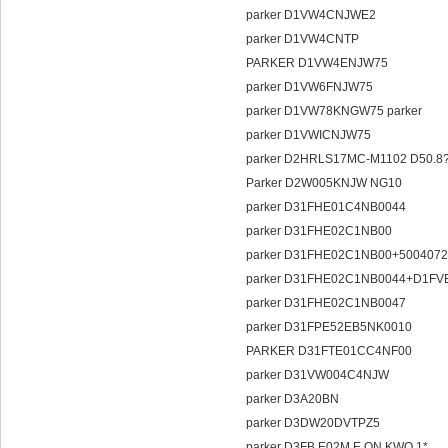
parker D1VW4CNJWE2
parker D1VW4CNTP
PARKER D1VW4ENJW75
parker D1VW6FNJW75
parker D1VW78KNGW75 parker
parker D1VWICNJW75
parker D2HRLS17MC-M1102 D50.8
Parker D2W005KNJW NG10
parker D31FHE01C4NB0044
parker D31FHE02C1NB00
parker D31FHE02C1NB00+500407
parker D31FHE02C1NB0044+D1F
parker D31FHE02C1NB0047
parker D31FPE52EB5NK0010
PARKER D31FTE01CC4NF00
parker D31VW004C4NJW
parker D3A20BN
parker D3DW20DVTPZ5
parker D3FB E02M E ON KWO 1*