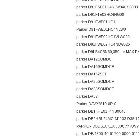
parker D91FSE01H4NLW040XG003
parker D91FTE02HC4NG00
parker D91FWE01HC1
Parker D91FWE01HC4NLW0
parker D91FWE02HC1VLW028
parker D91FWE02HC4NLW025
parker D9LB4C5N60,350bar MAX.P.
parker DA12SOMDCF
parker DA16SOMDCF
parker DA16ZSCF
parker DA25SOMDCF
parker DA38SOMDCF
parker DA53
Parker DAV??810-0R-0
parker DB1FHE01F4NB0048
parker DB2HRL24MC-M1133 D38.1
PARKER DBDS10K1X/330C??TUV
parker DE/4300-40-61700-0000-011