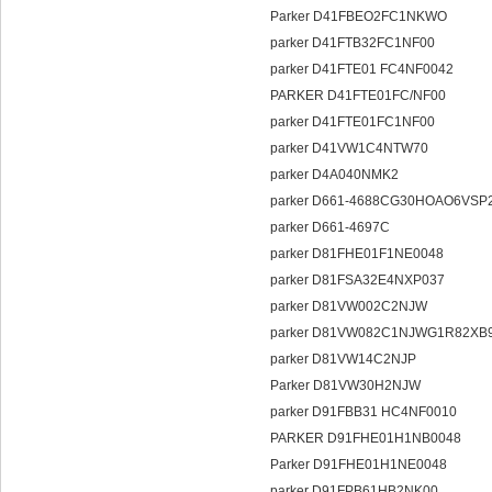
Parker D41FBEO2FC1NKWO
parker D41FTB32FC1NF00
parker D41FTE01 FC4NF0042
PARKER D41FTE01FC/NF00
parker D41FTE01FC1NF00
parker D41VW1C4NTW70
parker D4A040NMK2
parker D661-4688CG30HOAO6VS
parker D661-4697C
parker D81FHE01F1NE0048
parker D81FSA32E4NXP037
parker D81VW002C2NJW
parker D81VW082C1NJWG1R82XB
parker D81VW14C2NJP
Parker D81VW30H2NJW
parker D91FBB31 HC4NF0010
PARKER D91FHE01H1NB0048
Parker D91FHE01H1NE0048
parker D91FPB61HB2NK00