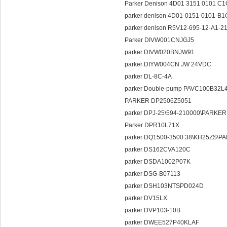
Parker Denison 4D01 3151 0101 
parker denison 4D01-0151-0101-B
parker denison R5V12-695-12-
Parker DIVW001CNJGJ5
parker DIVW020BNJW91
parker DIYW004CN JW 24VDC
parker DL-8C-4A
parker Double-pump PAVC100B32
PARKER DP2506Z5051
parker DPJ-25\594-210000
Parker DPR10L71X
parker DQ1500-3500.38\KH
parker DS162CVA120C
parker DSDA1002P07K
parker DSG-B07113
parker DSH103NTSPD024D
parker DV15LX
parker DVP103-10B
parker DWEE527P40KLAF