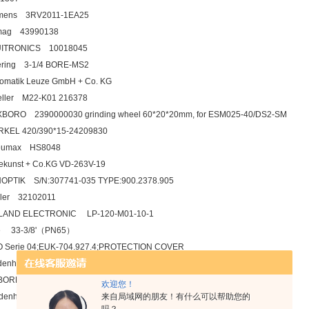
emens 3RV2011-1EA25
emag 43990138
LUITRONICS 10018045
ring 3-1/4 BORE-MS2
lomatik Leuze GmbH + Co. KG
oeller M22-K01 216378
BORO 2390000030 grinding wheel 60*20*20mm, for ESM025-40/DS2-SM
RKEL 420/390*15-24209830
eumax HS8048
ekunst + Co.KG VD-263V-19
OPTIK S/N:307741-035 TYPE:900.2378.905
ler 32102011
LAND ELECTRONIC LP-120-M01-10-1
ee 33-3/8'（PN65）
O Serie 04;EUK-704.927.4;PROTECTION COVER
eidenhain 572250-03
BORN HPCA62
欢迎您！
eidenhain 735117-02
来自局域网的朋友！有什么可以帮助您的