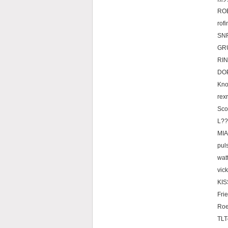
RO
ro
S
GR
RI
D
K
r
Sco
L?
MI
pul
wat
vic
KI
Fri
R
TLT