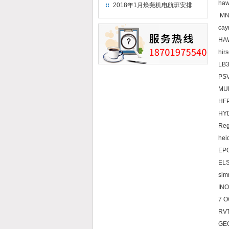
（2018）
h
2018年1月焕尧机电航班安排
M
cay
HA
hir
LB
PS
M
HFP
H
Reg
he
EP
ELS
s
IN
7 
RVT
G