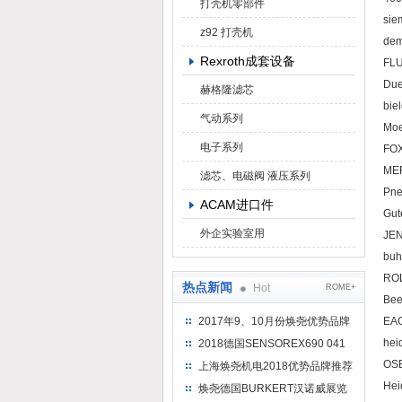
打壳机零部件
si
z92 打壳机
d
Rexroth成套设备
F
Due
赫格隆滤芯
bie
气动系列
M
电子系列
FOX
ME
滤芯、电磁阀 液压系列
Pn
ACAM进口件
Gut
外企实验室用
JEN
buh
RO
热点新闻
Hot
ROME+
B
2017年9、10月份焕尧优势品牌
EA
推荐
h
2018德国SENSOREX690 041
415 D
OS
上海焕尧机电2018优势品牌推荐
H
焕尧德国BURKERT汉诺威展览