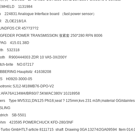
EMHELD 1131984
fin 224831 Analogue Interface board （fast power sens
NR ZLOE218/1A
UNDFOS CR 45??3??2
NGFEDER POWER TRANSMISSION 涨紧套 250*280 RFN 8006
OPAG 415.01.38D
noth 532318
exroth R900444003 ZDR 10 VA5-3X/200Y
tch-brite NO.07217
?BBERING Hauptsitz 41638208
AS H0920-3000-05
sotronic SJ12-M18MB76-DPO-V2
t AFA76A134M4/BR60/7.5KW/AC380V 10J18958
kers Type MV5311;DN125 PN16;seat ? 125mm;kvs 231 m3/h;material GG/stainles
SSLING
edrich SB-5501
oehm 423595 POWERCHUCK KFD-280/3NF
-Turbo GmbHTLT-article 8111715 shaft Drawing 0GA 13274/2GA09594 Item 014