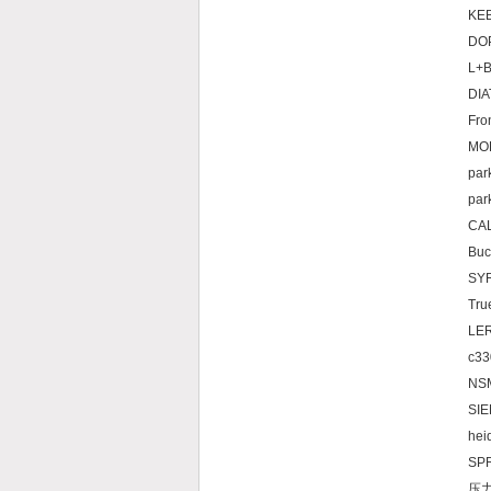
K
L+
DI
F
MO
par
pa
C
Bu
S
Tru
LE
c33
N
SI
h
SPR
压力