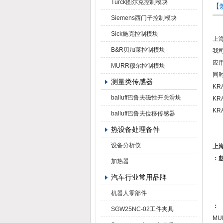
Turck图尔克控制模块
【焕
Siemens西门子控制模块
Sick施克控制模块
上
B&R贝加莱控制模块
我司
应
MURR穆尔控制模块
同
测量类传感器
KR
balluff巴鲁夫磁性开关滑块
KR
KR
balluff巴鲁夫位移传感器
热设备处理备件
设备分析仪
上
：
加热器
汽车行业常用品牌
机器人零部件
：
SGW25NC-02工件夹具
MU