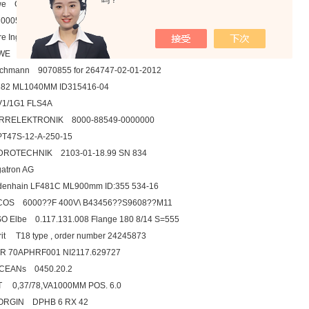
吗？
awe GR 2-3-G 24
N000540A2
re Ing.A.di Giorgio Bechis&C.S.a.s VKLP/85 1" gas
WE ELGE1-0100P531 No.2032041
schmann 9070855 for 264747-02-01-2012
382 ML1040MM ID315416-04
V1/1G1 FLS4A
URRELEKTRONIK 8000-88549-0000000
T47S-12-A-250-15
YDROTECHNIK 2103-01-18.99 SN 834
atron AG
idenhain LF481C ML900mm ID:355 534-16
COS 6000??F 400V\ B43456??S9608??M11
O Elbe 0.117.131.008 Flange 180 8/14 S=555
imrit T18 type , order number 24245873
OR 70APHRF001 NI2117.629727
OCEANs 0450.20.2
 0,37/78,VA1000MM POS. 6.0
EORGIN DPHB 6 RX 42