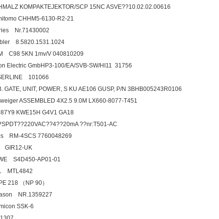
HMALZ KOMPAKTEJEKTOR/SCP 15NC ASVE??10.02.02.00616
mitomo CHHM5-6130-R2-21
ries Nr.71430002
uebler 8.5820.1531.1024
BM C98 5KN 1mv/V 040810209
on Electric GmbHP3-100/EA/SVB-SW/HI11 31756
SERLINE 101066
B. GATE, UNIT, POWER, S KU AE106 GUSP, P/N 3BHB005243R0106
hweiger ASSEMBLED 4X2.5 9.0M LX660-8077-T451
A 87Y9 KWE15H G4V1 GA18
?SPDT??220VAC??4??20mA ??nr:T501-AC
los RM-4SCS 7760048269
NA GIR12-UK
WE S4D450-AP01-01
MTL MTL4842
PE 218 （NP 90）
leason NR.1359227
micon SSK-6
1307