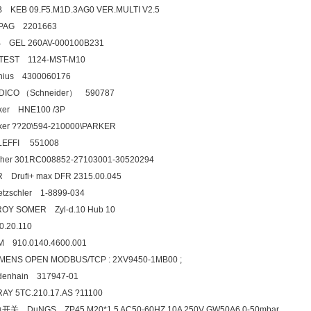
EB KEB 09.F5.M1D.3AG0 VER.MULTI V2.5
DOPAG 2201663
B GEL 260AV-000100B231
ATEST 1124-MST-M10
ronius 4300060176
DICO （Schneider） 590787
ker HNE100 /3P
rker ??20\594-210000\PARKER
ALEFFI 551008
cher 301RC008852-27103001-30520294
YR Drufi+ max DFR 2315.00.045
etzschler 1-8899-034
ROY SOMER Zyl-d.10 Hub 10
0.20.110
SM 910.0140.4600.001
EMENS OPEN MODBUS/TCP : 2XV9450-1MB00 ;
eidenhain 317947-01
AY 5TC.210.17.AS ?11100
开关 DuNGS ZP45 M20*1.5 AC50-60HZ 10A 250V GW50A6 0-50mbar