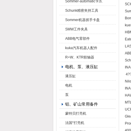
Sommer-automatic卡爪
SC
Schunk精密夹持工具
Su
Bor
Sommer机器抓手卡盘
k
SMW工件夹具
H
ABB电气零部件
Eat
LA
kuka汽车机器人配件
AB
R+W、KTR联轴器
Sc
电机、泵、液压缸
IN
4?
液压缸
Ni
电机
I
泵
HA
铝、矿山常用备件
UC
蒙特贝打壳机
G
法国*打壳机
Pro
400