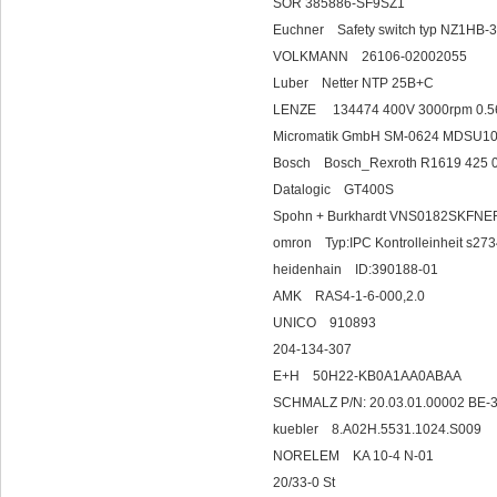
SOR 385886-SF9SZ1
Euchner Safety swit
VOLKMANN 26106-02002055
Luber Netter NT
LENZE 134474 400V 3000rpm 0.
Micromatik GmbH SM-0624 MDSU1
Bosch Bosch_Rex
Datalogic GT400S
Spohn + Burkhardt VNS0182SKF
omron Typ:IPC Kontrolleinheit s2
heidenhain ID:390188-01
AMK RAS4-1-6-000,2.0
UNICO 91
204-134-307
E+H 50H22-KB0A1AA0ABAA
SCHMALZ P/N: 20.03.01.00002 
kuebler 8.A02H.
NORELEM KA 10-4 N-01
20/33-0 St