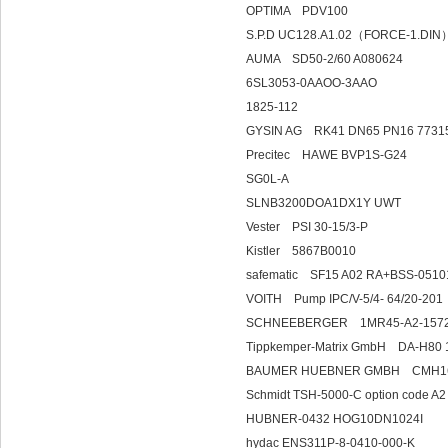
OPTIMA PDV100
S.P.D UC128.A1.02（FORCE-1.DI
AUMA SD50-2/60 A080624
6SL3053-0AAOO-3AAO
1825-112
GYSIN AG RK41 DN65 PN16 7731
Precitec HAWE BVP1S-G24
SG0L-A
SLNB3200DOA1DX1Y UWT
Vester PSI 30-15/3-P
Kistler 5867B
safematic SF15 A02 RA+BSS-051
VOITH Pump IPC/V-5
SCHNEEBERGER 1MR45-A2-1572.
Tippkemper-Matrix GmbH DA-H80 
BAUMER HUEBNER GMB
Schmidt TSH-5000-C option 
HUBNER-0432 HOG10DN1024I
hydac ENS311P-8-0410-00