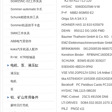
KZ-50-A11-T12-120
SGW25NC-02工件夹具
HYDAC 0060D02
Sommer-automatic卡爪
P+F NBB2-8G
Schunk精密夹持工具
Origa SA-A 3/4 X 3
HOHNER HAS 10 810-635879
Sommer机器抓手卡盘
DEHN 950112 D
SMW工件夹具
Baumer Thalheim GmbH & Co. KG i
ABB电气零部件
EMZ Elektromaschinenzentrale G
BRINKMANN 06120
kuka汽车机器人配件
Kendrion Binder RFBN/HC160DE
R+W、KTR联轴器
SCHUNK BSWS-B1
电机、泵、液压缸
6SE6400-4BD24-0FA0
VSE VS0.2GP012V-32N1 1/4 Artikel
液压缸
lika AST640/GY-10/S308 (GD
电机
Beckhoff PC Fieldbu
泵
HYDAC 7ML1115-0BG30
PMC-Colinet 2SCS 491506 DN6
铝、矿山常用备件
LTi DRiVES SO84.0
蒙特贝打壳机
PILZ PNOZ 