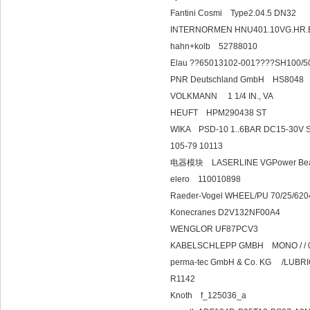
Fantini Cosmi Type2.04.5 DN32
INTERNORMEN HNU401.10VG.HR.E
hahn+kolb 52788010
Elau ??65013102-001????SH10
PNR Deutschland GmbH HS8048
VOLKMANN 1 1/
HEUFT HPM29
WIKA PSD-10 1..6BA
105-79 10113
电器模块 LASERLINE VGPower Beams
elero 1100
Raeder-Vogel WHEEL/PU 70/25/
Konecranes D2V132NF00A4
WENGLOR UF87PCV3
KABELSCHLEPP GMBH MONO / / 013
perma-tec GmbH & Co. KG /LUB
R1142
Knoth f_1250