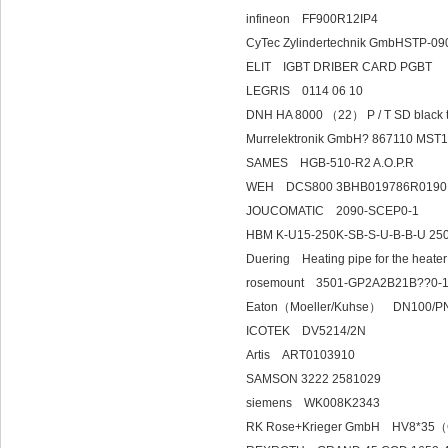
infineon FF900
CyTec Zylindertechnik GmbHSTP-09
ELIT IGBT DRIB
LEGRIS 0114
DNH HA 8000 （22） P / T SD black
Murrelektronik GmbH? 86711
SAMES HGB-510
WEH DCS800 3BHB019786R019
JOUCOMATIC 2090-SCEP0-1
HBM K-U15-250K-SB-S-U-B-
Duering Heating pipe for the heate
rosemount 3501-GP2A
Eaton（Moeller/Kuhse） DN100/P
ICOTEK DV5214/2N
Artis ART0103910
SAMSON 3222 2581029
siemens WK008K2343
RK Rose+Krieger Gm