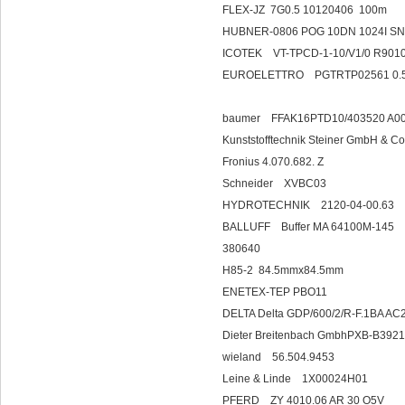
FLEX-JZ 7G0.5 10120406 100m
HUBNER-0806 POG 10DN 1024I SN
ICOTEK VT-TPCD-1-10/V1/0 R901
EUROELETTRO PGTRTP02561
baumer FFAK16PTD1
Kunststofftechnik Ste
Fronius 4.070.682. Z
Schneider 
HYDROTECHNIK 21
BALLUFF Buffer MA 64100M-145
380640
H85-2 84.5mmx84.5mm
ENETEX-TEP PBO11
DELTA Delta GDP/600/2/R-F.1B
Dieter Breitenbach GmbhPXB-B392
wieland 56.5
Leine & Linde 1X00024H01
PFERD ZY 4010.06 AR 30 O5V