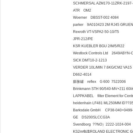
SCHMERSAL AZM170-11ZRK-2197
ATR O
Woerner DBSST-
parker 9A010423 2M RJ45 GRUE
Rexroth VT-VSPA2-50-10/T5
JPR-212/PE
KSR KUEBLER BGU 2/M/5/
Westlock Controls L
SICK DMT10-2-1213
VERDER 10L/MIN 7.6KG/CM2 VA
D662-4014
膨胀罐 reflex G 600 7522006
Brinkmann STH 90/540-MV+211 60l
LAPPKABEL filter Element for Cent
heidenhain LF481 ML250MM 
Barksdale GmbH 
GE DS200SLC
Svendborg ??NO）2222-1024
KS2m电缆ROLAND ELECTRONIC 