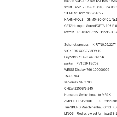
rexroth ADF134D-B05TA3-BS0
stauff 4SP12 DKO-S（
SIEMENS 6SY7000-0AC77
HAHN+KOLB GNM5480-G40.1 Nr.16
GETAHexagon Socket/GETA-196-E 8
rexroth R3183219595 0195
Schenck process K
VICKERS XCG2V 8FW 10
Leybold 971 423 440;sv65
parker PV152R1EC02
WEISS Display 766-100000
15300703
servomex NR.2700
CHLW-2250B/2-245
Honsberg Switch head for MR1K
AMPLIFIER\TV500L－100－5\
TueNKERS Maschinenbau GmbHK5
LINOS Red screw set fo