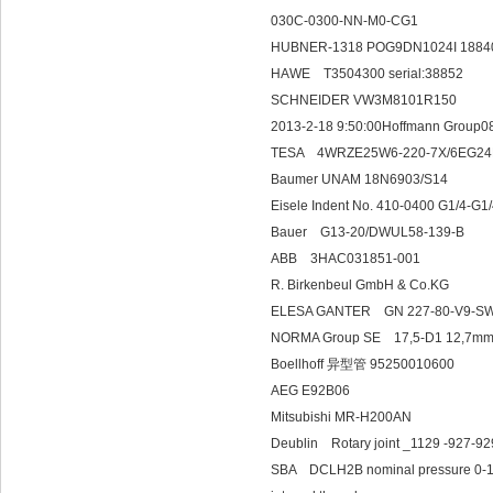
030C-0300-NN-M0-CG1
HUBNER-1318 POG9DN1024I 188
HAWE T3504300 serial:38852
SCHNEIDER VW3M8101R150
2013-2-18 9:50:00Hoffmann Group0
TESA 4WRZE25W6-220-7X/6EG2
Baumer UNAM 18N6903/S14
Eisele Indent No. 410-0400 G1/4-G1
Bauer G13-20/DW
ABB 3HAC031
R. Birkenbeul GmbH & Co.KG
ELESA GANTER GN 227-80-V9-S
NORMA Group SE 17
Boellhoff 异型管 95250010600
AEG E92B06
Mitsubishi MR-H200AN
Deublin Rotary joi
SBA DCLH2B nominal pressure 0-10bar