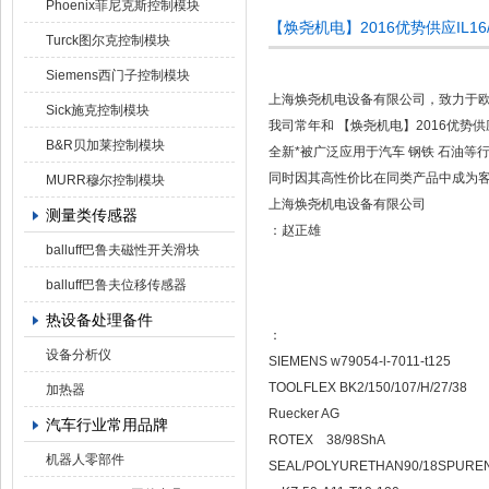
Phoenix菲尼克斯控制模块
【焕尧机电】2016优势供应IL16/eB
Turck图尔克控制模块
Siemens西门子控制模块
上海焕尧机电设备有限公司，致力于
Sick施克控制模块
我司常年和 【焕尧机电】2016优势供应I
B&R贝加莱控制模块
全新*被广泛应用于汽车 钢铁 石油等
同时因其高性价比在同类产品中
MURR穆尔控制模块
上海焕尧机电设备有限公司
测量类传感器
：赵正雄
balluff巴鲁夫磁性开关滑块
balluff巴鲁夫位移传感器
热设备处理备件
：
设备分析仪
SIEMENS w79054-l-7011-t1
TOOLFLEX BK2/150/107/H/27/38
加热器
Ruecker AG
汽车行业常用品牌
ROTEX 38/98ShA
机器人零部件
SEAL/POLYURETHAN90/18SPUREN