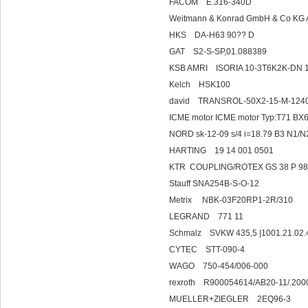
FACOM E.31
Weitmann & Konrad GmbH & Co KG
HKS DA-H63 9
GAT S2-S-SP,0
KSB AMRI ISORIA 
Kelch HSK
david TRANSROL-50X2-1
ICME motor ICME motor Typ:T71 BX
NORD sk-12-09 s/4 i=18.79 B3 N1/
HARTING 19 1
KTR COUPLING/ROTEX GS 38 P 98
Stauff SNA254B-S-O-12
Metrix NBK-03F20RP1-2R/310
LEGRAND 771 11
Schmalz SVKW 435,5
CYTEC STT-
WAGO 750-454/006-000
rexroth R900054614/
MUELLER+ZIEG