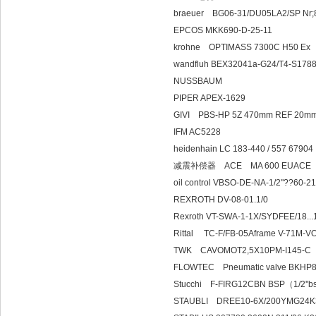
braeuer BG06-31/DU
EPCOS MKK690-D-25-11
krohne OPTIMASS
wandfluh BEX32041a-G24/T4-
NUSSBAUM
PIPER APEX-1629
GIVI PBS-HP 5Z 47
IFM AC5228
heidenhain LC 183-440 / 55
减震补偿器 ACE MA 600 EUACE
oil control VBSO-DE-NA-1/2"??
REXROTH DV-08-01.1/0
Rexroth VT-SWA-1-1X/SYDFEE/1
Rittal TC-F/FB-05Aframe V-71M-
TWK CAVOMOT2,5X10PM-I145-C
FLOWTEC Pneumatic v
Stucchi F-FIRG12CB
STAUBLI DREE10-6X/200YMG24