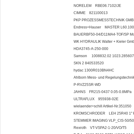
NORELEM RBE06.7102/JE
CIMME 821100013
PKP PROZESSMESSTECHNIK GMB
Endress+Hauser MASTER L60.100
BAUERBF50-04/D11MA4-TOF/SP Mo
WK HYDRAULIK Walter + Kiel
HDA3745-A-250-000
Samson 1008832.02 1023.28560
SKN 2 840533520
hydac 1300R010BN4HC
Ahlborn Mess- und Regelungst
P-RVZ25SR-WD
JAHNS FR215-0437 0.05-0.8MPa
ULTRAFLUX 955938-02E
wielaender+schill Artikel-Nr.351050
KROMSCHRODER LE
STEMMER IMAGING VLP_CIS-50/50
Rexroth VT-VSPA2-1-20/VO/T5