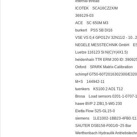
internal thread
ICOTEK SCA16CZ2X/M
369129-03
ACE SC 65
burkert PSS SB DI16
VSE VS 0,4 GPO12V 32N11/2 - 10..
NEGELE MESSTEC
Luetze 116123 SI N(C)Y(4X1.5)
heidenhain TTR ERM 200 ID: 39092
Oxford SPARK Matrix-Calibration
schimpf GT50-60T201630230
M+S 144942-11
tuenkers KS100.2
Brosa Load sensors 0201-1-0707-
hawe BVP 2 Z/B1,5-WG 230
Eletta Flow S25-GL15-0
siemens 1LE1002-1
SAUTER DSB158-F001/0~25 Bar
Werthenbach Hydraulik Antriebste