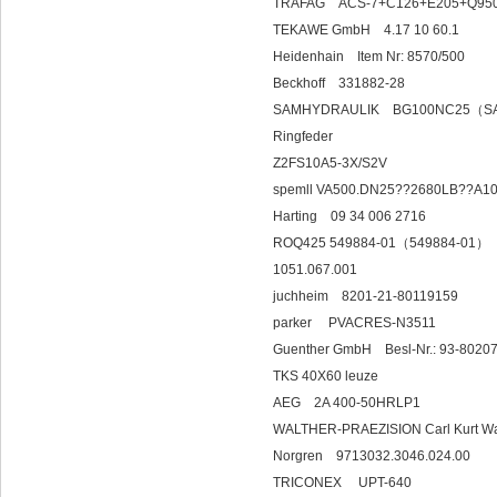
TRAFAG ACS-7+C126+E205+Q950
TEKAWE GmbH 4.17 10 60.1
Heidenhain Item Nr: 8570/500
Beckhoff 331882-28
SAMHYDRAULIK BG100NC25（S
Ringfeder
Z2FS10A5-3X/S2V
spemll VA500.DN25??2680LB??A1
Harting 09 34
ROQ425 549884-01（549884-01）
1051.067.001
juchheim 8201-21
parker PVACRES-N3511
Guenther GmbH Besl-Nr.: 93-8020
TKS 40X60 leuze
AEG 2A 400-50HRLP1
WALTHER-PRAEZISION Carl Kurt Wa
Norgren 9713032
TRICONEX UPT-640