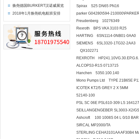
焕尧德国BURKERT汉诺威展览
Spirax S25 DN6
（2018）
2018年1月焕尧机电航班安排
parker G04280\594-210000
Freudenberg 10276349
Rexroth BPS VKA 3103 R25
HARTING 6SN1114-0NB01-0AA0
SIEMENS 6SL3320
QX1022
REXROTH HP241.10VG.30.EP.G.6.
ALCOPS3-R1S 0713715
Hanchen 5350.100.140
Mono Pumps Ltd T
ICOTEK KT2/5 GREY 2 X 5
52140-100
PSL SC 06E PSL610-309 LS
SEILLANGENGEBER SL3003-X2/GS8
Ashcroft 100 1008
SIRCAL MP2000/TA
STERLING CEHA3101AA AF30B4 Mach