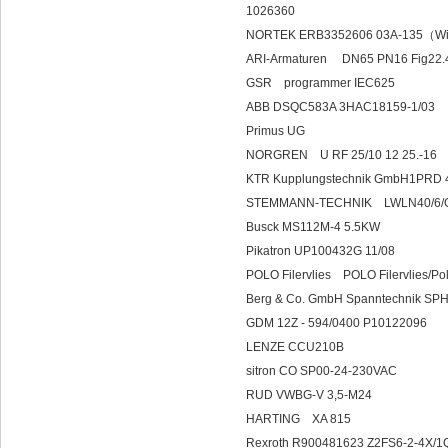
1026360
NORTEK ERB3352606 03A-135（With
ARI-Armaturen DN65 PN
GSR programmer IEC625
ABB DSQC583A 3HAC18159-1/03
Primus UG
NORGREN U RF 25/10 12 25.-16
KTR Kupplungstechnik GmbH1PRD
STEMMANN-TECHNIK LWLN40/6/
Busck MS112M-4 5.5KW
Pikatron UP100432G 11/08
POLO Filervlies POLO Filervlies/Po
Berg & Co. GmbH Spanntech
GDM 12Z - 594/0400 P10122096
LENZE CCU210B
sitron CO SP00-24-230VAC
RUD VWBG-V 3,5-M24
HARTING XA 815
Rexroth R900481623 Z2FS6-2-4X/