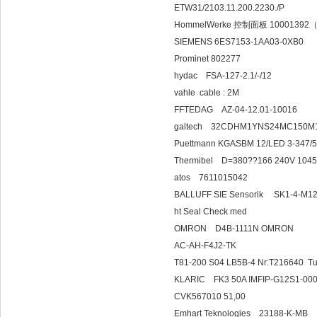
ETW31/2103.11.200.2230./P
HommelWerke 控制面板 10001392
SIEMENS 6ES7153-1AA03-0XB0
Prominet 802277
hydac FSA-127-2.1/-/12
vahle cable : 2M
FFTEDAG AZ-04-12.01-10016
galtech 32CDHM1YNS24MC150M
Puettmann KGASBM 12/LED 3-347/
Thermibel D=380??166 240V 10
atos 7611015042
BALLUFF SIE Senso
ht Seal Check med
OMRON D4B-111
AC-AH-F4J2-TK
T81-200 S04 LB5B-4 Nr:T216640 Turo
KLARIC FK3 50A IMFIP-G12S1-00
CVK567010 51,00
Emhart Teknologies 23188-K-MB