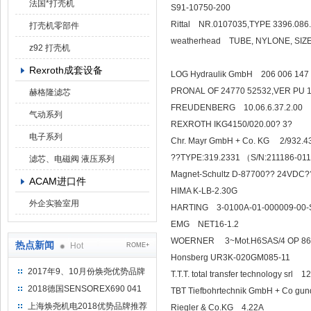
法国*打壳机
S91-10750-200
Rittal NR.0107035,TYPE 3396.086
打壳机零部件
weatherhead TUBE, NYLONE
z92 打壳机
Rexroth成套设备
LOG Hydraulik GmbH 206 006 147
PRONAL OF 24770 52532,VER PU
赫格隆滤芯
FREUDENBERG 10.06.6.37.2.00
气动系列
REXROTH IKG4150/020.00?
电子系列
Chr. Mayr GmbH + Co
??TYPE:319.2331 （S/N:211186-01
滤芯、电磁阀 液压系列
Magnet-Schultz D-87700?? 24VDC?
ACAM进口件
HIMA K-LB-2.30G
外企实验室用
HARTING 3-0100A-01-000
EMG NET16-
WOERNER 3~Mot.H6S
热点新闻
Hot
ROME+
Honsberg UR3K-020GM085-11
2017年9、10月份焕尧优势品牌
T.T.T. total transfer technology srl 
推荐
2018德国SENSOREX690 041
TBT Tiefbohrtechnik GmbH + Co gu
415 D
上海焕尧机电2018优势品牌推荐
Riegler & Co.