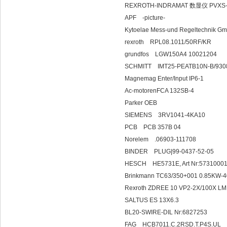
REXROTH-INDRAMAT 数显仪 PVXS-18
APF -pict
Kytoelae Mess-und Regeltechnik
rexroth RPL08.1011/50RF/KR
grundfos LGW150A4 10021204
SCHMITT IMT25-PEATB10N-B/930
Magnemag Enter/Input IP6-1
Ac-motorenFCA 132SB-4
Parker OEB
SIEMENS 3RV1
PCB PCB 35
Norelem .069
BINDER PLUG|99-
HESCH HE5731E, Art Nr
Brinkmann TC63/350+001 0.85KW-
Rexroth ZDREE 10 VP2-2X/10
SALTUS ES 13X6.3
BL20-SWIRE-DIL Nr:6827253
FAG HCB7011.C.2RSD.T.P4S.UL