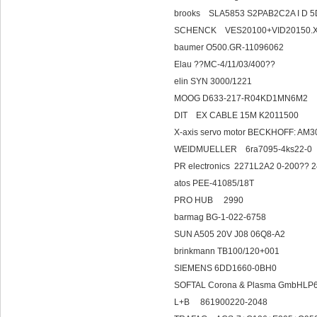
brooks SLA5853 S2PAB2C2A I D
SCHENCK VES20100+VID2
baumer O500.GR-11096062
Elau ??MC-4/11/03/400??
elin SYN 3000/1221
MOOG D633-217-R04KD1MN
DIT EX CABLE 1
X-axis servo motor BECKHOFF: AM
WEIDMUELLER 6ra7095-4ks22-0
PR electronics 2271L2A2 0-200??
atos PEE-41085/18T
PRO HUB 
barmag BG-1-022-6758
SUN A505 20V J08 06Q8-A2
brinkmann TB100/120+001
SIEMENS 6DD1660-0BH0
SOFTAL Corona & Plasma GmbHLP
L+B 8619002