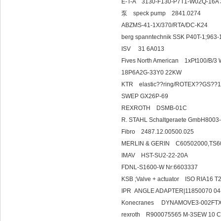
E-T-A 3130-F130-P
泵 speck pump 2841.0274
ABZMS-41-1X/370/RTA/DC-K24
berg spanntechnik SSK P40T-
ISV 31 6
Fives North American 1xPt100/B/
18P6A2G-33Y0 22KW
KTR elastic??ring/
SWEP GX26P-69
REXROTH DSMB-01C
R. STAHL Schaltgeraete GmbH8003
Fibro 2487.12.00500.025
MERLIN & GERIN C60502000,TS
IMAV HST-SU2-22-20A
FDNL-S1600-W Nr:6603337
KSB ;Valve + actuator ISO RIA1
IPR ANGLE ADAPTER|118500
Konecranes DYN
rexroth R900075565 M-3SEW 10