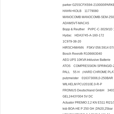
parker G25SCFX\594-21000
HAHN+KOLB 11
MANOCOMB MANOCOMB-SEM-250 
ADAMSVT-MACAS
Bopp & Reuther PVPC-C-3029/1D 
Hydac HDA3745
1C979-38-20
HIRSCHMANN FSKV 056.5914 07
Bosch Rexroth R10666304
AEG UPS 10KVA Inklusive Batte
ATOS COMPRESSION SPRING/D-
PALL 55 H （HARD CHROME PLATE
putzmeister 016373006,0-250BAR
WILHELM PCU2010E.0-R-
FRONIUS Deutschland GmbH 340
GEL2443Y004 5V DC
Actuator PREMIO 2,2 KN ES11 RI21/
ksb BOA-HE P 250 GH ;DN20,2