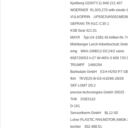
Kjellberg G2007Y.11.848.221.407
WOERNER 91,920,270 with elastic 
VULKOPRIN UF50E3VA5001ME0
GEFRAN TR-N1C-C35-1
KSB Seal 421.01
MAYR Typ:U4-15B1-IG Artikel-Nr.:
Mühlberger Lerch Arbeitsschutz Gmb
emg W4A-10M012
608720053 I=27 W=90% 0 608 720
TRUMPF 14
Barksdale GmbH E1H-H250-P7-GE7
INA TKVD25-B-G3-
SKF LGMT 2/0.2
precise technologies GmbH 35025
THK DSE5110
D-161
Sensortherm G
Loher PLASTIC FAN;MOTOR;A
lechler 302