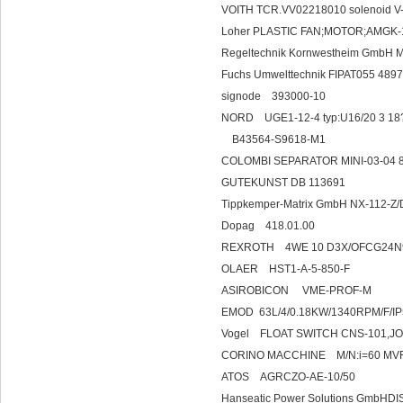
VOITH TCR.VV02218010 solenoid V-
Loher PLASTIC FAN;MOTOR;A
Regeltechnik Kornwestheim G
Fuchs Umwelttechnik FIPAT0
signode 393000-10
NORD UGE1-12-4 typ:U16/20 3 18
B43564-S9618-M1
COLOMBI SEPARATOR MINI-0
GUTEKUNST DB 113691
Tippkemper-Matrix GmbH NX-11
Dopag 418.
REXROTH 4WE 10 
OLAER HST1-A
ASIROBICON V
EMOD 63L/4/0.18KW/1340RP
Vogel FLOAT SWITCH 
CORINO MACCHINE M/N:i=60 MV
ATOS AGRCZO-A
Hanseatic Power Solutions GmbHD