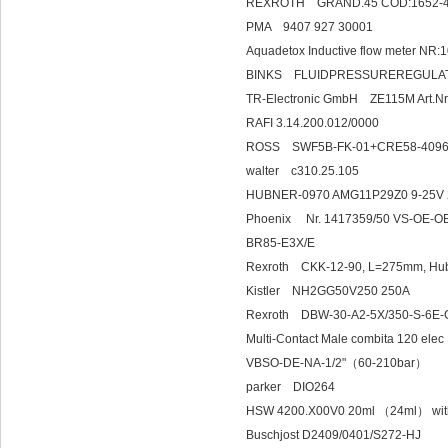
REXROTH GRAND.4
PMA 9407 927 
Aquadetox Inductive flow met
BINKS FLUIDPRES
TR-Electronic GmbH ZE115M Art.N
RAFI 3.14.200.012/0000
ROSS SWF5B-FK-01+CRE58-409
walter c310
HUBNER-0970 AMG11P29Z0 9-25V 
Phoenix Nr. 1417359/
BR85-E3X/E
Rexroth CKK-12-90, L=275mm, H
Kistler NH2GG50V250 250A
Rexroth DBW-30-A2-5
Multi-Contact Male combita 120 e
VBSO-DE-NA-1/2"（60-210bar）
parker DIO264
HSW 4200.X00V0 20ml （24ml） with
Buschjost D2409/0401/S272-H