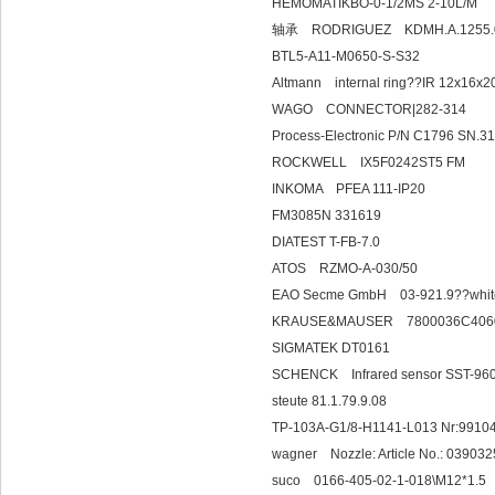
HEMOMATIKBO-0-1/2MS 2-10L/M
轴承 RODRIGUEZ KDMH.A.1255.
BTL5-A11-M0650-S-S32
Altmann internal ri
WAGO CONNECTO
Process-Electronic P/N C1796 
ROCKWELL IX5F0242ST5 FM
INKOMA PFEA 111-IP20
FM3085N 331619
DIATEST T-FB-7.0
ATOS RZMO-A
EAO Secme GmbH 03
KRAUSE&MAUSER 780
SIGMATEK DT0161
SCHENCK Infrared se
steute 81.1.79.9.08
TP-103A-G1/8-H1141-L013 Nr:991
wagner Nozzle: Article
suco 0166-405-02