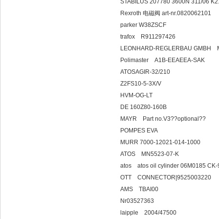
STABILUS 207780 3600N 311/06 K
Rexroth 电磁阀 art-nr.0820062101
parker W38ZSCF
trafox R911297426
LEONHARD-REGLERBAU
Polimaster A1B-EEAEEA-SAK
ATOSAGIR-32/210
Z2FS10-5-3X/V
HVM-OG-LT
DE 160Z80-160B
MAYR Part no.V3??optional??
POMPES EVA
MURR 7000-12021-014-10
ATOS MN5523-07-K
atos atos oil cylinder 
OTT CONNECTOR
AMS TBAI00
Nr03527363
laipple 200