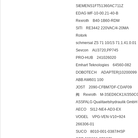
SIEMENS1FT51360AC711Z
EDAG WF-10-00.21-40-B
Rexroth B40-1B60-RDM
SITI RE3442 220VAC/4-20MA
Rotork
schmersal ZS 71 10/1S 71.1.
Sevcon AU37
PRO-HUB 241026020
Emhart Teknologies 64560-082
DOBOTECH ADAPT
ABB AW601 100
JOST 2090-CFBM7DF-CDAF09
阀 Rexroth M-3SED6CK1X/350C
ASSFALG Qualitaetshydraulik Gmb
AECO SI12-NE4
VOGEL VPG-VEN
266306-01
SUCO 8010-001