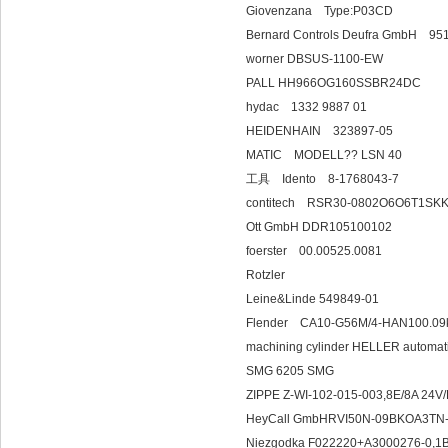
Giovenzana Type:P03CD
Bernard Controls Deufra GmbH 9
worner DBSUS-1100-EW
PALL HH966OG160SSBR24DC
hydac 1332 9887 01
HEIDENHAIN 32
MATIC MODELL?? LSN 40
工具 Idento 8-1768043-7
contitech RSR30-0802O6O6T1SK
Ott GmbH DDR105100102
foerster 00.00525.0081
Rotzler
Leine&Linde 549849-01
Flender CA10-G56M/4-HAN100.09kw; 
machining cylinder HELLE
SMG 6205 SMG
ZIPPE Z-WI-102-015-003,8E/8
HeyCall GmbHRVI50N-09BKOA3TN
Niezgodka F022220+A3000276-0,