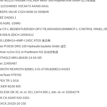
cher MS1107VA00BK FISCHER Mess- und Regeltechnik GmbH 压力传感器
21101048083 6SC8473-4AA00-0AA1
CKERS VALVE CG2V-8GW-10 350BAR
BEE DAD63.1
OS AGRL-10/WG
tal CP-L BEDIENTUERGEH.OP177B,400X400X180MM/CP-L CONTROL PANEL,O
8.009,N.ZEICH.10594312
OS LIDBH1A-4/WP-I 24DC ATOS 液压阀
le PI 8530 DRG 100 Hydraulik bauteile Gmbh 滤芯
chner nz1hs-511-m Puettmann KG 自动控制器
RTHOLD M/N:LB4430-14-0A-GD
ec 22405487
XROTH REXROTH BZM01.3-01-07SN:BZM013-04263
werTeam PT9792
EX TR-1.0/19
UCKER M156 905
G ESK GR.35, id.-nr. 921.13474.000.1, kdn.-id.-nr. 02004279
S CK-63/45*420-S301
ACK Z4320-20-150