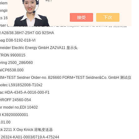
吗？
elem 08910 A10X12
engineering AG 307597;646727; 1.4404(GM5)26208
ks 162719
ser GmbH & Co. KG SG-EFS104 ZK2/1 Mayser GmbH & Co. KG 自动控制器
 A28/38.38H7-25H7 GG 92SHA
ag D38-5192-018-VI
neider Electric Energy GmbH ZA2VA11 显示头
TRON 9900015
ring 2500_286/060
talCP6538.000
M+TEST Seidner Order-no. B26660 FORM+TEST Seidner&Co. GmbH 测试仪
otec L5918S2008-T10x2
ac HDA-4345-A-0016-000-F1
HROFF 24560-054
r model no,EDI 10402
H K39200000001
.01.00
ck 2211 X Oxy Knick 溶氧变送器
 26324-KA01-0003/0719 A-475244