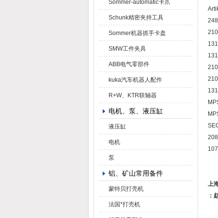
Sommer-automatic卡爪
Art
Schunk精密夹持工具
24
21
Sommer机器抓手卡盘
13
SMW工件夹具
13
ABB电气零部件
21
21
kuka汽车机器人配件
13
R+W、KTR联轴器
MP
电机、泵、液压缸
MP
SE
液压缸
20
电机
10
泵
铝、矿山常用备件
上
蒙特贝打壳机
：
法国*打壳机