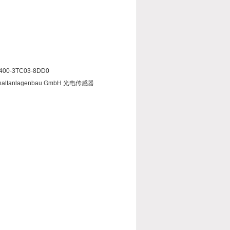
6400-3TC03-8DD0
k Schaltanlagenbau GmbH 光电传感器