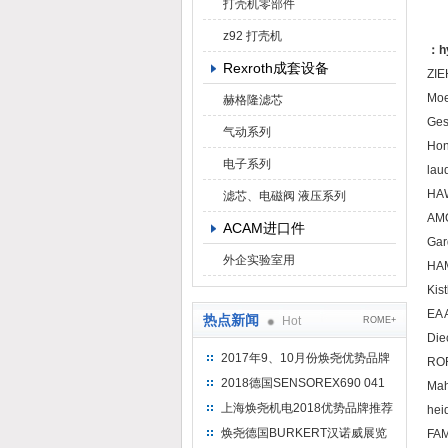
打壳机零部件
z92 打壳机
：hy
Rexroth成套设备
ZIE
Moe
赫格隆滤芯
Ges
气动系列
Hon
电子系列
lau
HA
滤芯、电磁阀 液压系列
AMO
ACAM进口件
Gar
外企实验室用
HA
Kis
EA 
热点新闻
Hot
ROME+
Die
2017年9、10月份焕尧优势品牌
ROF
推荐
2018德国SENSOREX690 041
Mah
415 D
上海焕尧机电2018优势品牌推荐
hei
焕尧德国BURKERT汉诺威展览
FA