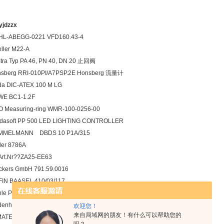
jdzzx
HL-ABEGG-0221 VFD160.43-4
ller M22-A
tra Typ PA 46, PN 40, DN 20 止回阀
sberg RRI-010PI/A7PSP.2E Honsberg 流量计
da DIC-ATEX 100 M LG
WE BC1-1.2F
 Measuring-ring WMR-100-0256-00
dasoft PP 500 LED LIGHTING CONTROLLER
MMELMANN DBDS 10 P1A/315
tler 8786A
Art.Nr??ZA25-EE63
ckers GmbH 791.59.0016
IN BAASEL 410/03/117
le PI 8405 DRG25 V2A/K99
denhain 320200-22
欢迎您！
来自局域网的朋友！有什么可以帮助您的
MATEC 81.190.078