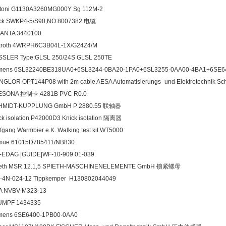
toni G1130A3260MG000Y Sg 112M-2
ck SWKP4-5/S90,NO:8007382 电缆
LANTA 3440100
roth 4WRPH6C3B04L-1X/G24Z4/M
SSLER Type:GLSL 250/24S GLSL 250TE
emens 6SL32240BE318UA0+6SL3244-0BA20-1PA0+6SL3255-0AA00-4BA1+6SE
GLOR OPT144P08 with 2m cable AESA Automatisierungs- und Elektrotechni
ESONA 控制卡 4281B PVC R0.0
HMIDT-KUPPLUNG GmbH P 2880.55 联轴器
ck isolation P42000D3 Knick isolation 隔离器
fgang Warmbier e.K. Walking test kit WT5000
mue 61015D785411/NB830
-EDAG |GUIDE|WF-10-909.01-039
ieth MSR 12.1,5 SPIETH-MASCHINENELEMENTE GmbH 锁紧螺母
-4N-024-12 Tippkemper H130802044049
A NVBV-M323-13
UMPF 1434335
mens 6SE6400-1PB00-0AA0