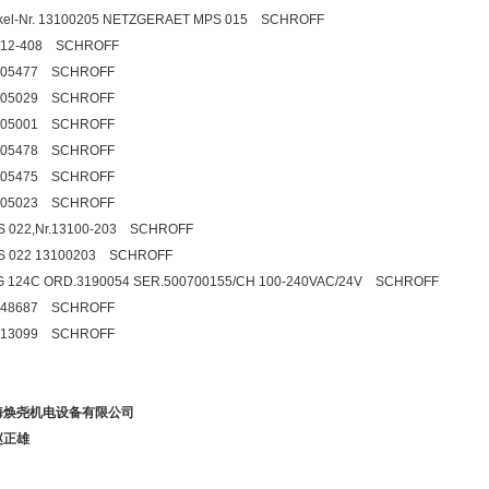
ikel-Nr. 13100205 NETZGERAET MPS 015 SCHROFF
812-408 SCHROFF
005477 SCHROFF
105029 SCHROFF
105001 SCHROFF
005478 SCHROFF
005475 SCHROFF
105023 SCHROFF
S 022,Nr.13100-203 SCHROFF
S 022 13100203 SCHROFF
G 124C ORD.3190054 SER.500700155/CH 100-240VAC/24V SCHROFF
848687 SCHROFF
713099 SCHROFF
海焕尧机电设备有限公司
赵正雄