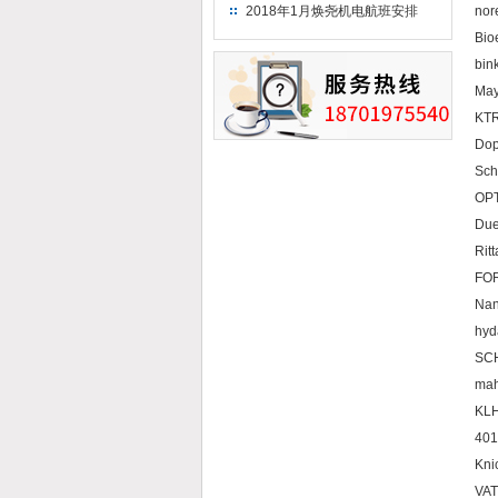
（2018）
2018年1月焕尧机电航班安排
nor
Bio
bin
May
KTR
Dop
Sch
OP
Due
Rit
FOR
Nan
hyd
SC
mah
KL
401
Kni
VAT