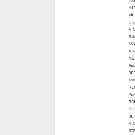
fis
H1
VI
G.
AT
Rit
653
AT
Mah
Eu
BE
amt
RE
Po
ROP
T
BER
ATO
STR