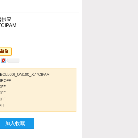
势供应
7CIPAM
500I_OM100_X77CIPAM
CHROFF
OFF
OFF
OFF
OFF
加入收藏