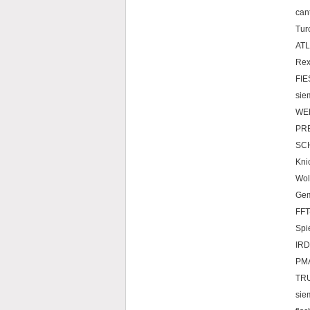
can
Tur
AT
Rex
FIE
si
WEN
PR
SC
Kni
Wol
Ge
FFT
Sp
IRD
PM
TR
sie