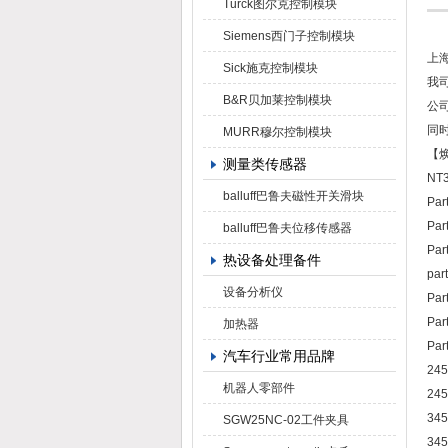
Turck图尔克控制模块
Siemens西门子控制模块
上
Sick施克控制模块
我司
B&R贝加莱控制模块
公
同
MURR穆尔控制模块
【焕
测量类传感器
NT3
balluff巴鲁夫磁性开关滑块
Par
Par
balluff巴鲁夫位移传感器
Par
热设备处理备件
par
设备分析仪
Par
Par
加热器
Par
汽车行业常用品牌
24
机器人零部件
24
34
SGW25NC-02工件夹具
34