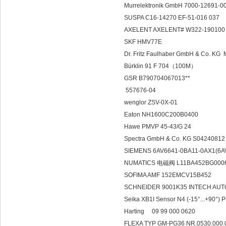
Murrelektronik GmbH 7000-12691
SUSPA C16-14270 EF-51-016 037
AXELENT AXELENT# W322-19010
SKF HMV77E
Dr. Fritz Faulhaber GmbH & Co. K
Bürklin 91 F 704（100M）
GSR B790704067013**
557676-04
wenglor ZSV-0X-01
Eaton NH1600C200B0400
Hawe PMVP 45-43/G 24
Spectra GmbH & Co. KG S04240
SIEMENS 6AV6641-0BA11-0AX1(6
NUMATICS 电磁阀 L11BA452BG000
SOFIMA AMF 152EMCV15B452
SCHNEIDER 9001K35 INTECH AUT
Seika XB1I Sensor N4 (-15°...+90°
Harting 09 99 000 0620
FLEXA TYP GM-PG36 NR.0530.000