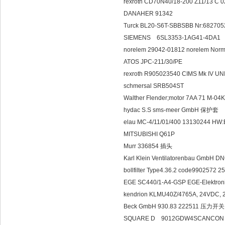
rexroth CD70N40/18-200 Z11/13 C 
DANAHER 91342
Turck BL20-S6T-SBBSBB Nr:6827
SIEMENS 6SL3353-1AG41-4DA1
norelem 29042-01812 norelem N
ATOS JPC-211/30/PE
rexroth R905023540 CIMS Mk IV 
schmersal SRB504ST
Walther Flender;motor 7AA 71 M-04
hydac S.S sms-meer GmbH 保护套
elau MC-4/11/01/400 13130244 HW:
MITSUBISHI Q61P
Murr 336854 插头
Karl Klein Ventilatorenbau GmbH D
bollfilter Type4.36.2 code9902572 
EGE SC440/1-A4-GSP EGE-Elektro
kendrion KLMU40Z/4765A, 24VDC, 
Beck GmbH 930.83 222511 压力开
SQUARE D 9012GDW4SCANCON SC