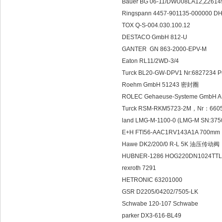
Bauer BG 06-11/DWU08LA12,Z2614
Ringspann 4457-901135-000000 D
TOX Q-S-004.030.100.12
DESTACO GmbH 812-U
GANTER GN 863-2000-EPV-M
Eaton RL11/2WD-3/4
Turck BL20-GW-DPV1 Nr:6827234 
Roehm GmbH 51243 密封圈
ROLEC Gehaeuse-Systeme GmbH AK
Turck RSM-RKM5723-2M，Nr：660
land LMG-M-1100-0 (LMG-M SN:37
E+H FTI56-AAC1RV143A1A 700mm
Hawe DK2/200/0 R-L 5K 油压传动阀
HUBNER-1286 HOG220DN1024TT
rexroth 7291
HETRONIC 63201000
GSR D2205/04202/7505-LK
Schwabe 120-107 Schwabe
parker DX3-616-BL49