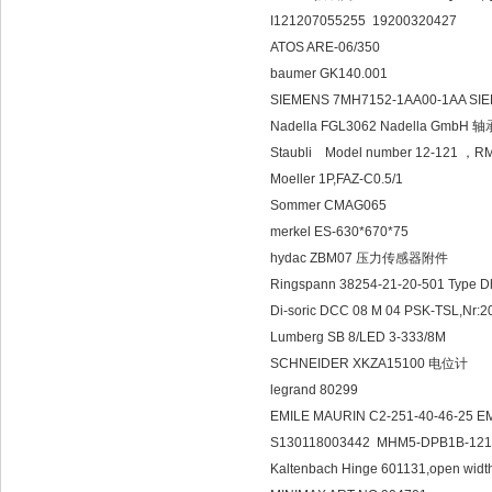
I121207055255 19200320427
ATOS ARE-06/350
baumer GK140.001
SIEMENS 7MH7152-1AA00-1AA 
Nadella FGL3062 Nadella GmbH 
Staubli Model number 12-121 ，RM
Moeller 1P,FAZ-C0.5/1
Sommer CMAG065
merkel ES-630*670*75
hydac ZBM07 压力传感器附件
Ringspann 38254-21-20-501 Ty
Di-soric DCC 08 M 04 PSK-TSL,N
Lumberg SB 8/LED 3-333/8M
SCHNEIDER XKZA15100 电位计
legrand 80299
EMILE MAURIN C2-251-40-46-25 
S130118003442 MHM5-DPB1B-12
Kaltenbach Hinge 601131,open wid