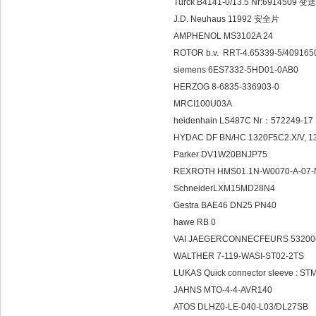
Turck B4141-0/13.5 Nr:6914509
J.D. Neuhaus 11992 安全片
AMPHENOL MS3102A 24
ROTOR b.v. RRT-4.65339-5/409165
siemens 6ES7332-5HD01-0AB0
HERZOG 8-6835-336903-0
MRCI100U03A
heidenhain LS487C Nr：572249-1
HYDAC DF BN/HC 1320F5C2.X/V, 1
Parker DV1W20BNJP75
REXROTH HMS01.1N-W0070-A-07
SchneiderLXM15MD28N4
Gestra BAE46 DN25 PN40
hawe RB 0
VAI JAEGERCONNECFEURS 5320
WALTHER 7-119-WASI-ST02
LUKAS Quick connector sleeve : ST
JAHNS MTO-4-4-AVR140
ATOS DLHZ0-LE-040-L03/DL27SB