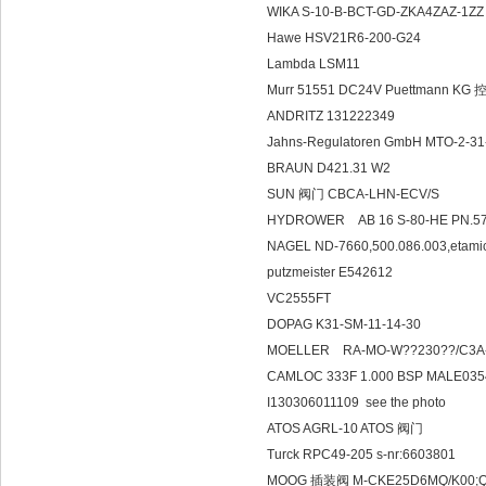
WIKA S-10-B-BCT-GD-ZKA4ZAZ-1ZZ
Hawe HSV21R6-200-G24
Lambda LSM11
Murr 51551 DC24V Puettmann
ANDRITZ 131222349
Jahns-Regulatoren GmbH MTO-2-3
BRAUN D421.31 W2
SUN 阀门 CBCA-LHN-ECV/S
HYDROWER AB 16 S-
NAGEL ND-7660,500.086.003,etamic
putzmeister E542612
VC2555FT
DOPAG K31-SM-11-14-30
MOELLER RA-MO-W??230??/C3A
CAMLOC 333F 1.000 BSP MALE03
I130306011109 see the photo
ATOS AGRL-10 ATOS 阀门
Turck RPC49-205 s-nr:6603801
MOOG 插装阀 M-CKE25D6MQ/K00;