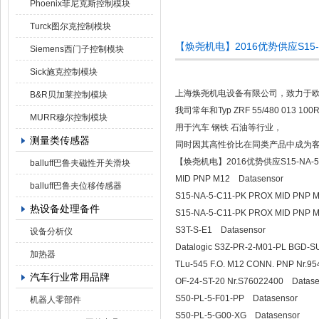
Phoenix菲尼克斯控制模块
Turck图尔克控制模块
【焕尧机电】2016优势供应S15-NA-
Siemens西门子控制模块
Sick施克控制模块
上海焕尧机电设备有限公司，致力于
B&R贝加莱控制模块
我司常年和Typ ZRF 55/480 0
MURR穆尔控制模块
用于汽车 钢铁 石油等行业，
测量类传感器
同时因其高性价比在同类产品中成为
【焕尧机电】2016优势供应S15-NA-5-C1
balluff巴鲁夫磁性开关滑块
MID PNP M12 Datasensor
balluff巴鲁夫位移传感器
S15-NA-5-C11-PK PROX MID PNP 
热设备处理备件
S15-NA-5-C11-PK PROX MID PNP 
S3T-S-E1 Datasensor
设备分析仪
Datalogic S3Z-PR-2-M01-PL BGD-
加热器
TLu-545 F.O. M12 CONN. PNP Nr.9
汽车行业常用品牌
OF-24-ST-20 Nr.S76022400 Datase
S50-PL-5-F01-PP Datasensor
机器人零部件
S50-PL-5-G00-XG Datasensor