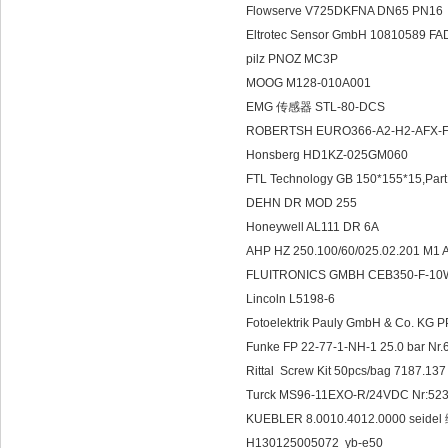
Flowserve V725DKFNA DN65 PN16
Eltrotec Sensor GmbH 10810589 FA
pilz PNOZ MC3P
MOOG M128-010A001
EMG 传感器 STL-80-DCS
ROBERTSH EURO366-A2-H2-AFX-
Honsberg HD1KZ-025GM060
FTL Technology GB 150*155*15,P
DEHN DR MOD 255
Honeywell AL111 DR 6A
AHP HZ 250.100/60/025.02.201 M
FLUITRONICS GMBH CEB350-F-10
Lincoln L5198-6
Fotoelektrik Pauly GmbH & Co. KG
Funke FP 22-77-1-NH-1 25.0 bar
Rittal Screw Kit 50pcs/bag 7187.13
Turck MS96-11EXO-R/24VDC Nr:5
KUEBLER 8.0010.4012.0000 sei
H130125005072 yb-e50