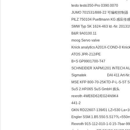
testo testo350-Pro 0390.0070
JUMO 701531/888-22 可编程控制器
PILZ 750104 Puettmann KG 感应
SMW Typ SK 1624-463 Id.-Nr. 2
B&R 9A0100.11
moog Servo valve
Knick analytics A201X-COND-0 Kni
ATOS JPR-212/PE
B+S GP9901700-T47
SCHNEIDER XAPM1201 INTECH A
Sigmatek DAI 411 Ar
MSE KFP 800-70-25KTD-P-L-S-ST S
SuS 2.HP.065 SuS GmbH 插头
rexroth 4WE6D62/EG24N9K4
441-2
GKN RD22607-139/01 LZ=530 La=10
Engler SSM.1.B5.550.5.S1??L=55
Rexroth 915-112-010-1-0.15-7bar-