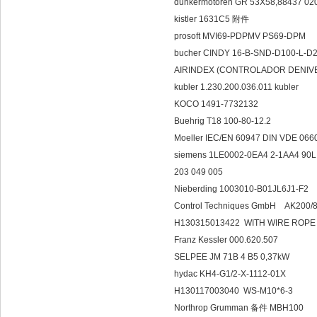
dunkermotoren GR 53X58,88437 0
kistler 1631C5 附件
prosoft MVI69-PDPMV PS69-DPM
bucher CINDY 16-B-SND-D100-L-D
AIRINDEX (CONTROLADOR DENIV
kubler 1.230.200.036.011 kubl
KOCO 1491-7732132
Buehrig T18 100-80-12.2
Moeller IEC/EN 60947 DIN VDE 066
siemens 1LE0002-0EA4 2-1AA4 90
203 049 005
Nieberding 1003010-B01JL6J1-F2
Control Techniques GmbH AK200/
H130315013422 WITH WIRE ROPE MA
Franz Kessler 000.620.507
SELPEE JM 71B 4 B5 0,37kW
hydac KH4-G1/2-X-1112-01X
H130117003040 WS-M10*6-3
Northrop Grumman 备件 MBH100