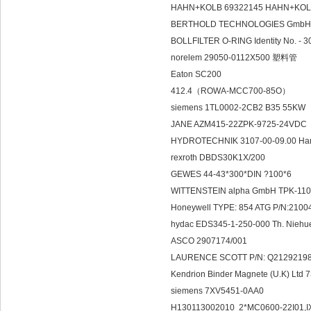
HAHN+KOLB 69322145 HAHN+KOL
BERTHOLD TECHNOLOGIES GmbH 
BOLLFILTER O-RING Identity No. -
norelem 29050-0112X500 塑料管
Eaton SC200
412.4（ROWA-MCC700-85O）
siemens 1TL0002-2CB2 B35 55KW
JANE AZM415-22ZPK-9725-24VDC
HYDROTECHNIK 3107-00-09.00 Har
rexroth DBDS30K1X/200
GEWES 44-43*300*DIN ?100*6
WITTENSTEIN alpha GmbH TPK-110
Honeywell TYPE: 854 ATG P/N:210
hydac EDS345-1-250-000 Th. Ni
ASCO 2907174/001
LAURENCE SCOTT P/N: Q2129219
Kendrion Binder Magnete (U.K) Lt
siemens 7XV5451-0AA0
H130113002010 2*MC0600-22I01,