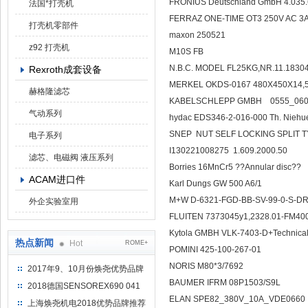
FRONIUS Deutschland GmbH 4.035
法国*打壳机
FERRAZ ONE-TIME OT3 250V AC 
打壳机零部件
maxon 250521
z92 打壳机
M10S FB
N.B.C. MODEL FL25KG,NR.11.183
Rexroth成套设备
MERKEL OKDS-0167 480X450X14,
赫格隆滤芯
KABELSCHLEPP GMBH 0555_060_
气动系列
hydac EDS346-2-016-000 Th. Ni
SNEP NUT SELF LOCKING SPLIT T
电子系列
I130221008275 1.609.2000.50
滤芯、电磁阀 液压系列
Borries 16MnCr5 ??Annular disc??
ACAM进口件
Karl Dungs GW 500 A6/1
M+W D-6321-FGD-BB-SV-99-0-S-DR 
外企实验室用
FLUITEN 7373045y1,2328.01-FM40
Kytola GMBH VLK-7403-D+Technical
热点新闻
Hot
ROME+
POMINI 425-100-267-01
NORIS M80*3/7692
2017年9、10月份焕尧优势品牌
推荐
BAUMER IFRM 08P1503/S9L
2018德国SENSOREX690 041
ELAN SPE82_380V_10A_VDE0660
415 D
上海焕尧机电2018优势品牌推荐