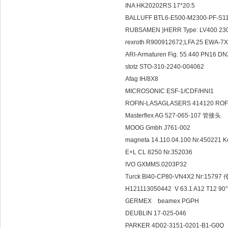
INA HK20202RS 17*20.5
BALLUFF BTL6-E500-M2300-PF-S1
RUBSAMEN }HERR Type: LV400 230
rexroth R900912672;LFA 25 EWA
ARI-Armaturen Fig. 55.440 PN16 
stotz STO-310-2240-004062
Afag IH/8X8
MICROSONIC ESF-1/CDF/HNI1
ROFIN-LASAGLASERS 414120 ROF
Masterflex AG 527-065-107 管接头
MOOG Gmbh J761-002
magneta 14.110.04.100 Nr.450221
E+L CL 8250 Nr.352036
IVO GXMMS.0203P32
Turck BI40-CP80-VN4X2 Nr:1579
H121113050442 V 63.1 A12 T12 90
GERMEX beamex PGPH
DEUBLIN 17-025-046
PARKER 4D02-3151-0201-B1-G0Q