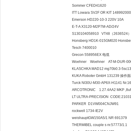
Sommer CFED41620
ITT Lowara SV2F OR KIT 14899200
Emerson HD220-10-3 220V 10A
E-T-A X3120-M2P7M-AD/24V
S130104058910 VT48（2636524
Honsberg HD1K-015GM020 Hons
Tesch 7400010
Grecon 558956EX 电缆
Woehner Woehner AT-M-DUR-000-
KLASCHKA MAD12 mg70b0.3-5sc13
KUKA Roboter GmbH 131239 操作
Turck NI30U-M30-AP6X-H1141 Nr
ARCOTRONIC 1.27.4
LT ULTRA-PRECISION CODE:2103
PARKER D1VW004CNJW91
rockwell 1734-IE2V
weishauptGW150A5/1 NR 691379
THERMIBEL couple s nr.57773/1.1