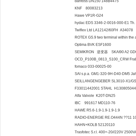
danfoss DN150 148B4475
KNF 80083213
Hawe VP1R-G24
hydac EDS 3346-2-0016-000-E1 
Twiflex Ltd LA12142/60FH A34078
ROTEX GS.9 two terminal within the
Optima BVK ESF1600
SEMIKRON 逆变器 SKAI90 A2 GD
OCD_P100B_0813_S100_CRW Fra
fomaco 033-00025-00
SAI s.p.a. GM1-320-9H-D40-DM5
SEILLANGENGEBER SL3010-X1/GS
F33011442001 STAHL H13080504
Alfa Valvole K20T-DN25
IBC 991617 MD110-76
HAWE R5.6-1.9-1.9-1.9-1.9
RADIO-ENERGIE RE.O444N ??11 10
HAHN+KOLB 52120110
Trasfotec S.r.l. 400+-20//220V 2