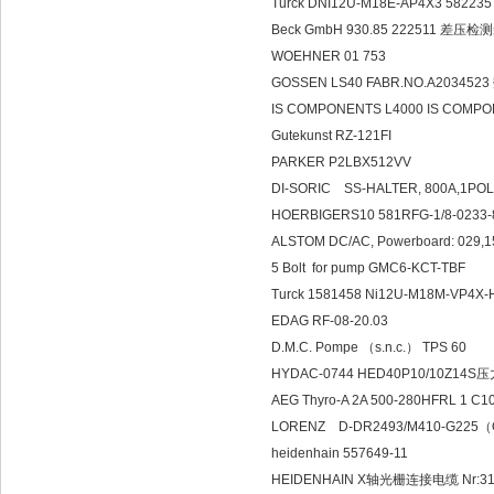
Turck DNI12U-M18E-AP4X3 58223
Beck GmbH 930.85 222511 差压
WOEHNER 01 753
GOSSEN LS40 FABR.NO.A2034
IS COMPONENTS L4000 IS C
Gutekunst RZ-121FI
PARKER P2LBX512VV
DI-SORIC SS-HALTER, 800A,1PO
HOERBIGERS10 581RFG-1/8-0233
ALSTOM DC/AC, Powerboard: 029,
5 Bolt for pump GMC6-KCT-TBF
Turck 1581458 Ni12U-M18M-VP4X
EDAG RF-08-20.03
D.M.C. Pompe （s.n.c.） TPS 60
HYDAC-0744 HED40P10/10Z14
AEG Thyro-A 2A 500-280HFRL 1 C1
LORENZ D-DR2493/M410-G225（Ou
heidenhain 557649-11
HEIDENHAIN X轴光栅连接电缆 Nr:31