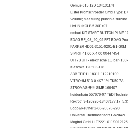
Gemue 615 12D 1341311/N
Elster Kromschroeder GmbHType: DM1
Volume; Measuring principle: turbin
HAHN+KOLB 5.30E+07
emhart KIT START BUTTON PLME 
EDAG RF_08_40_05 FFT EDAG Pro
PARKER 4D01-3151-0201-B1-G0M
SIMRIT 41,00 X 4,00 00447454
UFI 7B UFI - elektrische 1,3 bar
Klaschka 120503-118
ABB TEIP11 18311-112210100
VITROHM 513-0 4K7 1% TK50 7A
STROMAG 开关 SIME 169407
heidenhain 557676-07 TEDI Techn
Rexroth 3-120920-1840?177.17 5.
Bopp&Reuther 2-06-20378-290
Universal Thermosensors GA2042/1
Magtrol GmbH LE?221-011/001?12