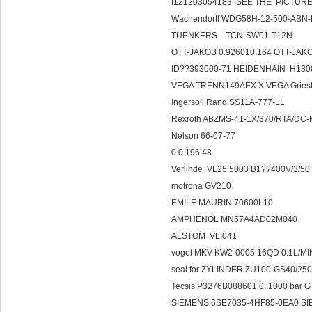
I121203054183 SEE THE PICTURE
Wachendorff WDG58H-12-500-A
TUENKERS TCN-
OTT-JAKOB 0.926010.164 OTT-J
ID??393000-71 HEIDENHAIN H13
VEGA TRENN149AEX.X VEGA Gri
Ingersoll Rand SS11A-777-LL
Rexroth ABZMS-41-1X/370/RTA/DC
Nelson 66-07-77
0.0.196.48
Verlinde VL25 5003 B1??400V/3/5
motrona GV210
EMILE MAURIN 70600L10
AMPHENOL MN57A4AD02M040
ALSTOM VLI041
vogel MKV-KW2-0005 16QD 0.1L/MI
seal for ZYLINDER ZU100-GS40/
Tecsis P3276B088601 0..1000 bar G
SIEMENS 6SE7035-4HF85-0EA0 