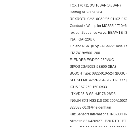
TOX 170711 3/8 10BAR(0.8BAR)
Demag VE26090284
REXROTH CY210G50/25-0110Z11/O
Conductix-Wampfler MCS35-1T10+
rexroth Sequence valve, EBA/M1E I
INA GAR20
Tidland PSA1(0.5)S-AL-M??Class 1
LTA Z419A5001200
FLENDER EWD/20-250VUC
SIPOS 2SA5053-5EE00-3BA3
BOSCH Type: 0822-010-524 (BOS
SLF SLF6014-2ZR-C4-S1-J11-L77 S
IGUS 167.250.150.0x33
TKVD25-B-G3-HJ/176-28/28
INGUN 探针 HSS118 303 200A150
323083-01附件heidenhain
Kriz Sensors International IN8-30
Allmetra 821/4269271 P20 RTD 1PT