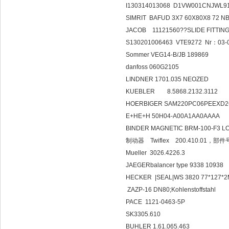
I130314013068 D1VW001CNJWL9
SIMRIT BAFUD 3X7 60X80X8 72 N
JACOB 11121560??SLIDE FITTING\
S130201006463 VTE9272 Nr：03-0
Sommer VEG14-B/JB 189869
danfoss 060G2105
LINDNER 1701.035 NEOZED
KUEBLER 8.5868.2132.3112
HOERBIGER SAM220PC06PEEXD2
E+HE+H 50H04-A00A1AA0AAAA
BINDER MAGNETIC BRM-100-F3 L
制动器 Twiflex 200.410.01，部件
Mueller 3026.4226.3
JAEGERbalancer type 9338 10938
HECKER |SEAL|WS 3820 77*127
ZAZP-16 DN80;Kohlenstoffstahl
PACE 1121-0463-5P
SK3305.610
BUHLER 1.61.065.463