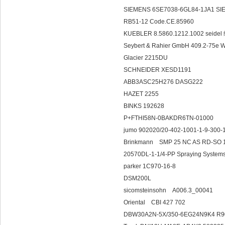
SIEMENS 6SE7038-6GL84-1JA1 
RB51-12 Code.CE.85960
KUEBLER 8.5860.1212.1002 seid
Seybert & Rahier GmbH 409.2-75e
Glacier 2215DU
SCHNEIDER XESD1191
ABB3ASC25H276 DASG222
HAZET 2255
BINKS 192628
P+FTHI58N-0BAKDR6TN-01000
jumo 902020/20-402-1001-1-9-
Brinkmann SMP 25 NC AS RD-SO 1
20570DL-1-1/4-PP Spraying Syste
parker 1C970-16-8
DSM200L
sicomsteinsohn A
Oriental CBI 427 702
DBW30A2N-5X/350-6EG24N9K4 R