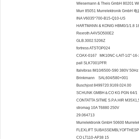
Wiesemann & Theis GmbH 80201 
Murr 85051 Murrelektronik Gmb
INA V6035*700-B15-Q10-US
HARTMANN & KONIG HBM0/1/1.8 1
Rexroth A4VSO500E2
GLB.3002.5206Z
fortress ATSTOP024
COAX-0167 MK10NC-LAIT-1/2”-16
pall SLK7001PFR
Italvibras IM10/6500-S90 380V 50H
Brinkmann SAL60
Buschjost 8499720.9169.024.00
SCHUNK GMBH＆CO KG PGN 64/
CONTATTA SITME S.P.A.HIR M35X1
stromag 10A T6880 250V
29.064713
Murrelektronik GmbH 50600 Murre
FLEXLIFT SUBASSEMBLYOFTHESP
CO LT110-AP38 15