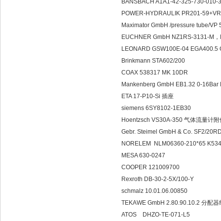
BANSBACH A1A1-42-325-730-010-
POWER-HYDRAULIK PR201-59+VRV2(
Maximator GmbH /pressure tube/VP 
EUCHNER GmbH NZ1RS-3131-M，
LEONARD GSW100E-04 EGA400.
Brinkmann STA602/200
COAX 538317 MK 10DR
Mankenberg GmbH EB1.32 0-16B
ETA 17-P10-Si 插座
siemens 6SY8102-1EB30
Hoentzsch VS30A-350 气体流量计
Gebr. Steimel GmbH & Co. SF2/2
NORELEM NLM06360-210*65 K53
MESA 630-0247
COOPER 121009700
Rexroth DB-30-2-5X/100-Y
schmalz 10.01.06.00850
TEKAWE GmbH 2.80.90.10.2 分
ATOS DHZO-TE-071-L5