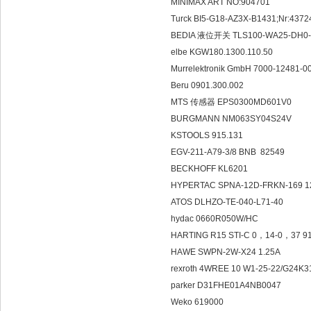
MINIMAX ART NO:904701
Turck BI5-G18-AZ3X-B1431;Nr:437
BEDIA 液位开关 TLS100-WA25-DH0-
elbe KGW180.1300.110.50
Murrelektronik GmbH 7000-12481-0
Beru 0901.300.002
MTS 传感器 EPS0300MD601V0
BURGMANN NM063SY04S24
KSTOOLS 915.131
EGV-211-A79-3/8 BNB 82549
BECKHOFF KL6201
HYPERTAC SPNA-12D-FRKN-169 1
ATOS DLHZO-TE-040-L71-40
hydac 0660R050W/HC
HARTING R15 STI-C 0，14-0，37 
HAWE SWPN-2W-X24 1.25A
rexroth 4WREE 10 W1-25-22/G24K3
parker D31FHE01A4NB0047
Weko 619000