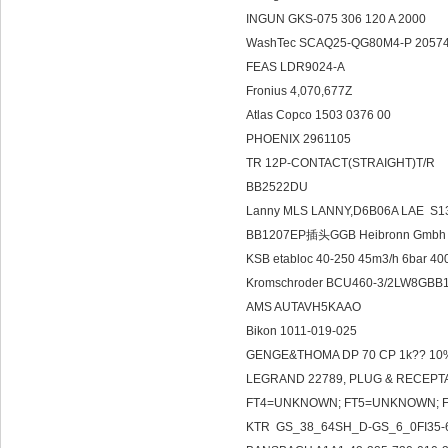
INGUN GKS-075 306 120 A 2000
WashTec SCAQ25-QG80M4-P 2057
FEAS LDR9024-A
Fronius 4,070,677Z
Atlas Copco 1503 0376 00
PHOENIX 2961105
TR 12P-CONTACT(STRAIGHT)T/R
BB2522DU
Lanny MLS LANNY,D6B06A LAE S
BB1207EP插头GGB Heibronn Gmb
KSB etabloc 40-250 45m3/h 6bar 40
Kromschroder BCU460-3/2LW8GBB
AMS AUTAVH5KAAO
Bikon 1011-019-025
GENGE&THOMA DP 70 CP 1k?? 1
LEGRAND 22789, PLUG & RECEPT
FT4=UNKNOWN; FT5=UNKNOWN; 
KTR GS_38_64SH_D-GS_6_0FI35-