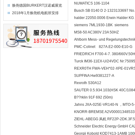
NUMATICS 106-1104
焕尧德国BURKERT汉诺威展览
Busch SB 0140 D 2-1323133697 No
（2018）
2018年1月焕尧机电航班安排
halder 22050.0006 Erwin Halder
siemens 7ML1930-1BK sieme
MS8-50 AC380V 23A 50HZ
Ahlborn Mess- und Regelungstech
PMC-Colinet 827A.E2-000-E10-G
FRIEDRICH F700-4-7. 380/660V.5
Turck IM36-11EX-U/24VDC Nr:750
REXR0TH FWA-VEH*02-XPE-01VR
SUPFINA Hw9381227-A
Rexroth S30A12
SAUTER 0.5.934.103(HSK 40C/108
B??rklin 91F 692 (50m)
Jahns JXA-025E-VR140-N ，MTO-5
KNORR-BREMSE A2V0000134853
ZIEHL-ABEGG 风机 RF22P-2DK.3F.
Schneider Electric Energy GmbH
Georgii Kobold KOD7413-1AMB 10