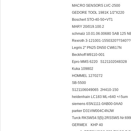
MACRO SENSORS LVC-2500
GEDORE TOOL 1981K 1/2"X220
Boschert STO-40-50+VT1
MARY 20/019.100.2
schmalz 10.01.06.00680 SAB 125
Rexroth 3-121001-1550320??340??
Legris 2" PN25 DN50 CW617N
Beckhoff M9110-001
Epro MMS 6220 S121102048328
Kuka 109802
HOMMEL 1270272
SB-5500
S121106049065 2H410-150
heidenhain LC183 ML=640 +/-5um
siemens 6SN1111-0AB00-0AA0
parker D31VW004C4NJW
Turck RKSWS4.5[5]-2RSSWS Nr:69
GERMEX KHP 40