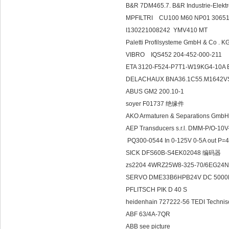
B&R 7DM465.7. B&R Industrie-El
MPFILTRI CU100 M60 NP01 3065
I130221008242 YMV410 MT
Paletti Profilsysteme GmbH & Co . 
VIBRO IQS452 204
ETA 3120-F524-P7T1-W19KG4-10A E
DELACHAUX BNA36.1C55.M1642V
ABUS GM2 200.10-1
soyer F01737 绝缘件
AKO Armaturen & Separations Gmb
AEP Transducers s.r.l. DMM-P/O-1
PQ300-0544 In 0-125V 0-5A out P
SICK DFS60B-S4EK02048 编码器
zs2204 4WRZ25W8-325-70/6EG24
SERVO DME33B6HPB24V DC 5000R.
PFLITSCH PIK D 40 S
heidenhain 727222-56 TEDI Techn
ABF 63/4A-7QR
ABB see picture