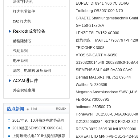
法国*打壳机
EUPEC DI 8941 N06 ?C 314/G
Trelleborg OR3031000-N70
打壳机零部件
GRAETZ Strahlungsmebechnik GmbH 
z92 打壳机
GF 150-21x70xA
Rexroth成套设备
LENZE E8LEV152 4C000
优势供应 MAHLE77967797PI 420
赫格隆滤芯
TRICONEX 3008
气动系列
ATOS SP-CART M-6/350
电子系列
S130320014548 2602838/:0-10BA
SIEMENS 6AU1445-0AA00-0AA0
滤芯、电磁阀 液压系列
Demag MA160-1, Nr. 752 696 44
ACAM进口件
Walther Nr.230309
外企实验室用
Megatron Anschlussdose SW61,M16 g
FERRAZ Y300079S
hoffmann 360500-70
热点新闻
Hot
ROME+
Honeywell DC2500-C0-0A00-200-0
2017年9、10月份焕尧优势品牌
I121225058284 ROTEX R42.42-32 
推荐
2018德国SENSOREX690 041
ROSTA 30?? 260/130 left 07309900
415 D
上海焕尧机电2018优势品牌推荐
EXHEAT LTD M/N:FP8-CS1-3-42-FS