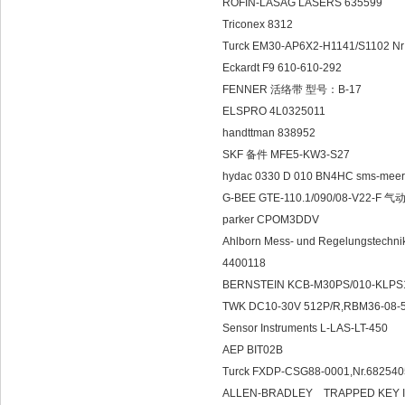
ROFIN-LASAG LASERS 635599
Triconex 8312
Turck EM30-AP6X2-H1141/S1102 N
Eckardt F9 610-610-292
FENNER 活络带 型号：B-17
ELSPRO 4L0325011
handttman 838952
SKF 备件 MFE5-KW3-S27
hydac 0330 D 010 BN4HC sms-me
G-BEE GTE-110.1/090/08-V22-F 气
parker CPOM3DDV
Ahlborn Mess- und Regelungstech
4400118
BERNSTEIN KCB-M30PS/010-KLPS
TWK DC10-30V 512P/R,RBM36-08-
Sensor Instruments L-LAS-LT-450
AEP BIT02B
Turck FXDP-CSG88-0001,Nr.6825
ALLEN-BRADLEY TRAPPED KEY I