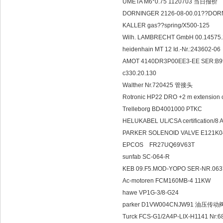
UMETA M6*0.75 1120703 当日报价
DORNINGER 2126-08-00.01??DO
KALLER gas??spring/X500-125
Wilh. LAMBRECHT GmbH 00.1457
heidenhain MT 12 Id.-Nr.:243602-06
AMOT 4140DR3P00EE3-EE SER:B990
c330.20.130
Walther Nr.720425 管接头
Rotronic HP22 DRO +2 m extension 
Trelleborg BD4001000 PTKC
HELUKABEL UL/CSA certification/8 A
PARKER SOLENOID VALVE E121K0
EPCOS FR27UQ69V63T
sunfab SC-064-R
KEB 09.F5.MOD-YOPO SER-NR.063
Ac-motoren FCM160MB-4 11KW
hawe VP1G-3/8-G24
parker D1VW004CNJW91 油压传动
Turck FCS-G1/2A4P-LIX-H1141 Nr