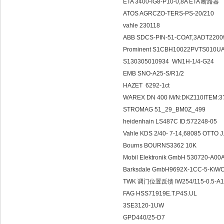
ETA 3400-IG8-P10-0,8A ETA 断路器
ATOS AGRCZO-TERS-PS-20/210
vahle 230118
ABB SDCS-PIN-51-COAT,3ADT220
Prominent S1CBH10022PVTS010U
S130305010934 WN1H-1/4-G24
EMB SNO-A25-S/R1/2
HAZET 6292-1ct
WAREX DN 400 M/N:DKZ110ITEM:3
STROMAG 51_29_BM0Z_499
heidenhain LS487C ID:572248-05
Vahle KDS 2/40- 7-14,68085 OTTO
Bourns BOURNS3362 10K
Mobil Elektronik GmbH 530720-A00
Barksdale GmbH9692X-1CC-5-K\W
TWK 调门位置反馈 IW254/115-0.5-A1
FAG HSS71919E.T.P4S.UL
3SE3120-1UW
GPD440/25-D7