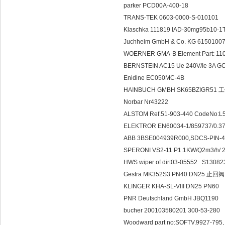
parker PCD00A-400-18
TRANS-TEK 0603-0000-S-010101
Klaschka 111819 IAD-30mg95b10-
Juchheim GmbH & Co. KG 615010
WOERNER GMA-B Element Part: 1
BERNSTEIN AC15 Ue 240V/Ie 3A GC
Enidine EC050MC-4B
HAINBUCH GMBH SK65BZIGR51
Norbar Nr43222
ALSTOM Ref.51-903-440 CodeNo:
ELEKTROR EN60034-1/859737/0.3
ABB 3BSE004939R000,SDCS-PIN-
SPERONI VS2-11 P1.1KW/Q2m3/h/ 2
HWS wiper of dirt03-05552 S1308
Gestra MK352S3 PN40 DN25 止回阀
KLINGER KHA-SL-VIII DN25 PN60
PNR Deutschland GmbH JBQ1190
bucher 200103580201 300-53-280
Woodward part no:SOFTV.9927-795, 