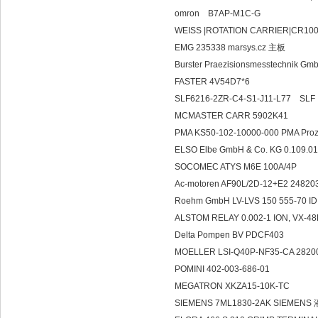
omron B7AP-M1C-G
WEISS |ROTATION CARRIER|CR100
EMG 235338 marsys.cz 主板
Burster Praezisionsmesstechnik 
FASTER 4V54D7*6
SLF6216-2ZR-C4-S1-J11-L77 SLF
MCMASTER CARR 5902K41
PMA KS50-102-10000-000 PMA Pro
ELSO Elbe GmbH & Co. KG 0.109.
SOCOMEC ATYS M6E 100A/4P
Ac-motoren AF90L/2D-12+E2 24820
Roehm GmbH LV-LVS 150 555-70 ID
ALSTOM RELAY 0.002-1 ION, VX-4
Delta Pompen BV PDCF403
MOELLER LSI-Q40P-NF35-CA 2820
POMINI 402-003-686-01
MEGATRON XKZA15-10K-TC
SIEMENS 7ML1830-2AK SIEMEN