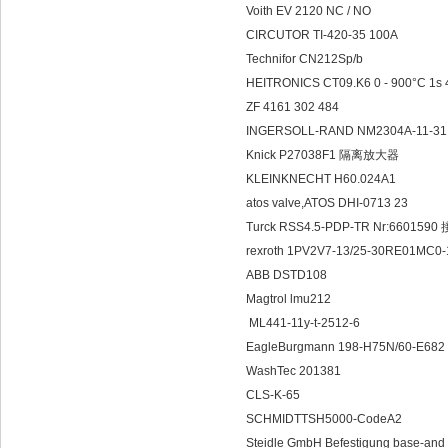
Voith EV 2120 NC / NO
CIRCUTOR TI-420-35 100A
Technifor CN212Sp/b
HEITRONICS CT09.K6 0 - 900°C 1s 
ZF 4161 302 484
INGERSOLL-RAND NM2304A-11-31
Knick P27038F1 隔离放大器
KLEINKNECHT H60.024A1
atos valve,ATOS DHI-0713 23
Turck RSS4.5-PDP-TR Nr:6601590
rexroth 1PV2V7-13/25-30RE01MC0
ABB DSTD108
Magtrol lmu212
ML441-11y-t-2512-6
EagleBurgmann 198-H75N/60-E682 
WashTec 201381
CLS-K-65
SCHMIDTTSH5000-CodeA2
Steidle GmbH Befestigung base-and 