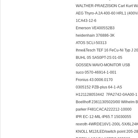
WALTHER-PRAEZISION Carl Kurt W
AEG Thyro-A 2A 400-60 HRL1 (400
1CA43-12-6
Emerson VE4005S2B3
heidenhain 376886-3K
ATOS SCLI-50313
Ihne&Tesch TEF 16 FeCu-Ni Typ 
BUHL 05 SA50PT-2S 01-05
GOSSEN MAVO-MONITOR USB
suco 0570-46914-1-001
Fronius 43.0006.0170
0305152 PZB-plus 64-1-AS
H121128053442 7PA2742-0AA00-1
Boellhoff 23611305020/00 Wilhelm 
parker F481CACA222212-10000
IPR EC-12-MIL-IP65.T 15030055
rexroth 4WRDE16V1-200L-5X
KNOLL M12/LED/switch point 205-2