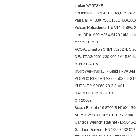
parker W25ZSXF
heidenhain ERN 431 2048;ID:5387
VaisalaHMT330 7S0C101DHAA100
Vulcan Refractories Ltd V1/ 0650W/ 
turck BI10-M30-AP6X/S120 10M（
facom 113A.10C
ACG Automation SNMF532024DC acg
DEUTZ AG 0001 230 006 2V 1580 f
Murr 3124015
HydroWer-Hydraulik GmbH RVA 3-
VOLVOX ROLLEN V3.00-50X2,
KUEBLER SR060-20-2-3-V01
HAHN+KOLB52002070
OR 20002
Bosch Rexroth 16.8700/R H10XL-S
AE-A10VSO100DR/31R-PPA12N00
Carltsoe Wrench, Ratchet - Ex504S-
Gardner Denver BN 10098132 012