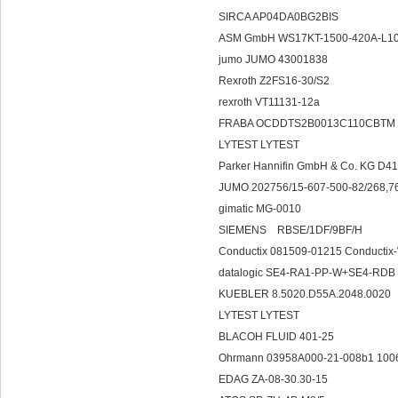
SIRCA AP04DA0BG2BIS
ASM GmbH WS17KT-1500-420A-L
jumo JUMO 43001838
Rexroth Z2FS16-30/S2
rexroth VT11131-12a
FRABA OCDDTS2B0013C110CBTM
LYTEST LYTEST
Parker Hannifin GmbH & Co. KG
JUMO 202756/15-607-500-82/268
gimatic MG-0010
SIEMENS RBSE/1DF/9BF/H
Conductix 081509-01215 Conduct
datalogic SE4-RA1-PP-W+SE4-RDB
KUEBLER 8.5020.D55A.2048.002
LYTEST LYTEST
BLACOH FLUID 401-25
Ohrmann 03958A000-21-008b1 100
EDAG ZA-08-30.30-15