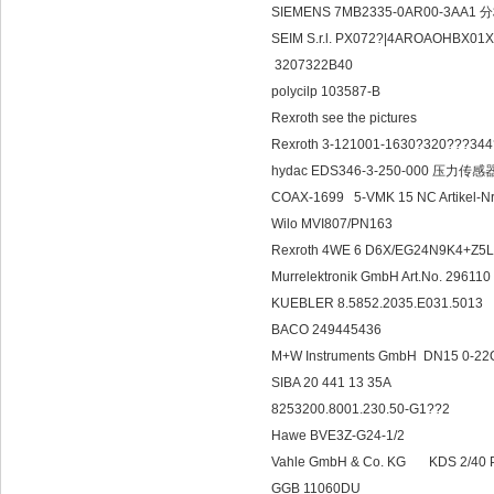
SIEMENS 7MB2335-0AR00-3AA1
SEIM S.r.l. PX072?|4AROAOHBX01
3207322B40
polycilp 103587-B
Rexroth see the pictures
Rexroth 3-121001-1630?320???344
hydac EDS346-3-250-000 压力传感
COAX-1699 5-VMK 15 NC Artikel-N
Wilo MVI807/PN163
Rexroth 4WE 6 D6X/EG24N9K4+Z5L
Murrelektronik GmbH Art.No. 29611
KUEBLER 8.5852.2035.E031.5013
BACO 249445436
M+W Instruments GmbH DN15 0-22O
SIBA 20 441 13 35A
8253200.8001.230.50-G1??2
Hawe BVE3Z-G24-1/2
Vahle GmbH & Co. KG K
GGB 11060DU