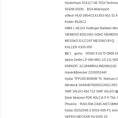
heidenhain 533117-06 TEDI Techn
SGDM-05DN BSA Motorsport
oiltech HUD 0804/1141303-002-32
Kistler 9526C2
HBM 1-AE101 Hottinger Baldwin 
SIEMENS 6DD1681-0GK0 SIEMEN
MESSKO D1272AT MESSKO BYQ
KALLER X320-050
阀门 gemu 50565 6-0270-0808 D
alpha Gmbh LP 090-M01-10-111-00
PARKER 32JJHMIRN14M20M1100
Haver&Boecker 2203002440
hydac TFP100,904696 Th. Nieh
Westlock 2649ABYN00022ADZ-AR2
SWF VALEO 404.722 SWF VALEO
Dietz Motoren FDR 90LC/4 P P THL
Phoenix RAD-ISM-2400-ANT-OMNI
hydac EDS3346-2-0016-000-F1 
GEFEG-NECKAR Pg 6355 24