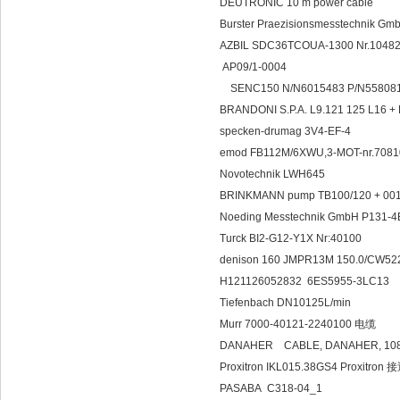
DEUTRONIC 10 m power cable
Burster Praezisionsmesstechnik 
AZBIL SDC36TCOUA-1300 Nr.1048
AP09/1-0004
SENC150 N/N6015483 P/N558081
BRANDONI S.P.A. L9.121 125 L16
specken-drumag 3V4-EF-4
emod FB112M/6XWU,3-MOT-nr.7081
Novotechnik LWH645
BRINKMANN pump TB100/120 + 001
Noeding Messtechnik GmbH P131-4
Turck BI2-G12-Y1X Nr:40100
denison 160 JMPR13M 150.0/CW52
H121126052832 6ES5955-3LC13
Tiefenbach DN10125L/min
Murr 7000-40121-2240100 电缆
DANAHER CABLE, DA
Proxitron IKL015.38GS4 Proxitro
PASABA C318-04_1