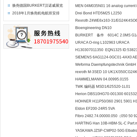
焕尧德国BURKERT汉诺威展览
MEN 04M035N01 16 analog current i
（2018）
2018年1月焕尧机电航班安排
Drei Bond HTD5M25 L2250
Rexroth Z4WE6x163-31/EG24K4SO
Bioengineering DN10
BURKERT 备件 6014C 2.0MS G1
URACA O-ring L102963 URA
H130307011350 EQN1325 ID:5382
SIEMENS 6AG1124-0GC01-4AX0 AES
Weforma Daempfungstechnik GmbH 
rexroth M-3SED 10 UK1X/350CG24
HAMMELMANN 04.00995.0155
TWK 编码器 MSD1/625S20-1L01
Herion DBS10HG70-001300 6015
HOHNER H11P50/360 2901 5901 H
Eldon EF200-24R5 5VA
Fibro 2482.74.00000.050（050 50 
HARTING Han 10B-HBM-SL-C Part.n
YASKAWA JZSP-CMP02-50G Elbat