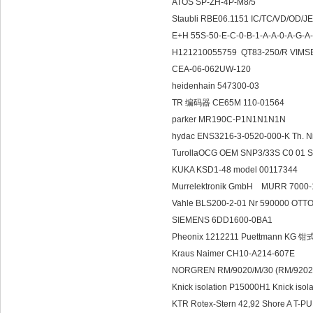
ATOS SP-ZH-4P-M8/5
Staubli RBE06.1151 IC/TC/VD/OD/JE 
E+H 55S-50-E-C-0-B-1-A-A-0-A-G-A
H121210055759 QT83-250/R VIMS
CEA-06-062UW-120
heidenhain 547300-03
TR 编码器 CE65M 110-01564
parker MR190C-P1N1N1N1N
hydac ENS3216-3-0520-000-K Th.
TurollaOCG OEM SNP3/33S C0 01
KUKA KSD1-48 model 00117344
Murrelektronik GmbH MURR 7000-
Vahle BLS200-2-01 Nr 590000 OTT
SIEMENS 6DD1600-0BA1
Pheonix 1212211 Puettmann KG
Kraus Naimer CH10-A214-607E
NORGREN RM/9020/M/30 (RM/9202
Knick isolation P15000H1 Knick is
KTR Rotex-Stern 42,92 Shore A T-P