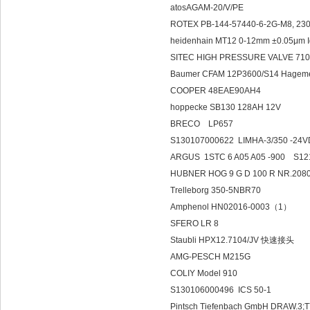
atosAGAM-20/V/PE
ROTEX PB-144-57440-6-2G-M8, 23
heidenhain MT12 0-12mm ±0.05μm 
SITEC HIGH PRESSURE VALVE 710
Baumer CFAM 12P3600/S14 Hagem
COOPER 48EAE90AH4
hoppecke SB130 128AH 12V
BRECO LP657
S130107000622 LIMHA-3/350 -24
ARGUS 1STC 6 A05 A05 -900 S12
HUBNER HOG 9 G D 100 R NR.2080
Trelleborg 350-5NBR70
Amphenol HN02016-0003（1）
SFERO LR 8
Staubli HPX12.7104/JV 快速接头
AMG-PESCH M215G
COLIY Model 910
S130106000496 ICS 50-1
Pintsch Tiefenbach GmbH DRAW.3