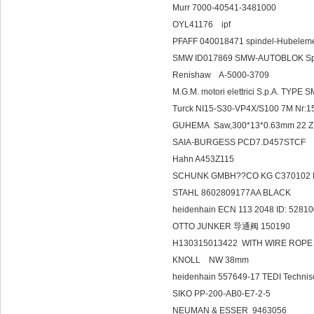
Murr 7000-40541-3481000
OYL41176 ipf
PFAFF 040018471 spindel-Hubelem
SMW ID017869 SMW-AUTOBLOK S
Renishaw A-500
M.G.M. motori elettrici S.p.A. TYPE 
Turck NI15-S30-VP4X/S100 7M N
GUHEMA Saw,300*13*0.63mm 22 
SAIA-BURGESS PCD7.D457STCF
Hahn A453Z115
SCHUNK GMBH??CO KG C370102 
STAHL 8602809177AA BLACK
heidenhain ECN 113 2048 ID: 52810
OTTO JUNKER 导通阀 150190
H130315013422 WITH WIRE ROPE MA
KNOLL NW 38mm
heidenhain 557649-17 TEDI Techn
SIKO PP-200-AB0-E7-2-5
NEUMAN & ESSER 9463056