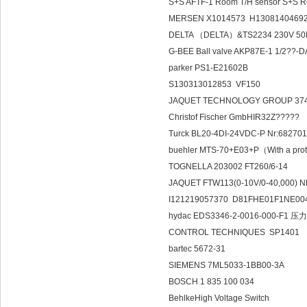
S+S AFTF-1 Room T/H sensor S+S
MERSEN X1014573 H1308140469
DELTA （DELTA）&TS2234 230V 50
G-BEE Ball valve AKP87E-1 1/2??-
parker PS1-E21602B
S130313012853 VF150
JAQUET TECHNOLOGY GROUP 374
Christof Fischer GmbHIR32Z?????
Turck BL20-4DI-24VDC-P Nr:682
buehler MTS-70+E03+P（With a prot
TOGNELLA 203002 FT260/6-14
JAQUET FTW113(0-10V/0-40,000) N
I121219057370 D81FHE01F1NE0
hydac EDS3346-2-0016-000-F1 
CONTROL TECHNIQUES SP1401
bartec 5672-31
SIEMENS 7ML5033-1BB00-3A
BOSCH 1 835 100 034
BehlkeHigh Voltage Switch