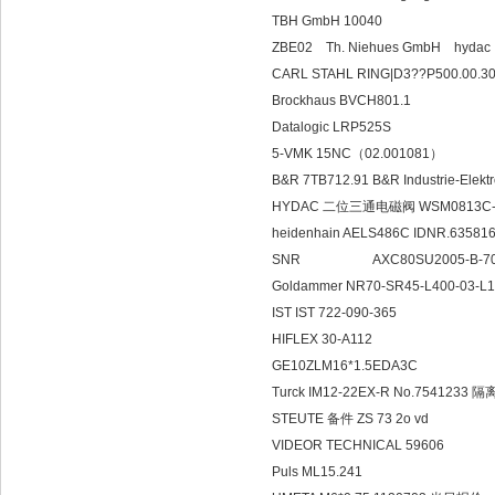
TBH GmbH 10040
ZBE02 Th. Niehues GmbH hydac
CARL STAHL RING|D3??P500.00.3
Brockhaus BVCH801.1
Datalogic LRP525S
5-VMK 15NC（02.001081）
B&R 7TB712.91 B&R Industrie-El
HYDAC 二位三通电磁阀 WSM0813C-0
heidenhain AELS486C IDNR.63581
SNR AXC80SU2005-B-7
Goldammer NR70-SR45-L400-03-L1
IST IST 722-090-365
HIFLEX 30-A112
GE10ZLM16*1.5EDA3C
Turck IM12-22EX-R No.7541233
STEUTE 备件 ZS 73 2o vd
VIDEOR TECHNICAL 59606
Puls ML15.241