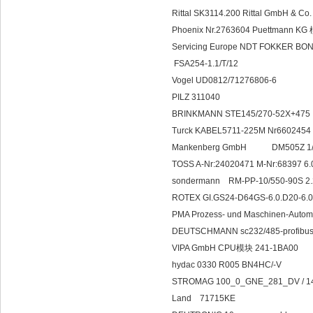
Rittal SK3114.200 Rittal GmbH & C
Phoenix Nr.2763604 Puettmann KG
Servicing Europe NDT FOKKER BO
FSA254-1.1/T/12
Vogel UD0812/71276806-6
PILZ 311040
BRINKMANN STE145/270-52X+47
Turck KABEL5711-225M Nr660245
Mankenberg GmbH DM505
TOSS A-Nr:24020471 M-Nr:68397 6
sondermann RM-PP-10/550-90S 2
ROTEX GI.GS24-D64GS-6.0.D20-6.
PMA Prozess- und Maschinen-Auto
DEUTSCHMANN sc232/485-profibu
VIPA GmbH CPU模块 241-1BA00
hydac 0330 R005 BN4HC/-V
STROMAG 100_0_GNE_281_DV / 1
Land 71715