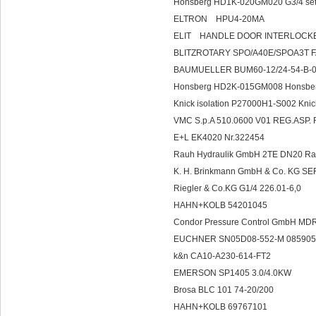
Honsberg HD1K-020GM020 G3/4 set
ELTRON HPU4-20MA
ELIT HANDLE DO
BLITZROTARY SPO/A40E/SPOA3T 
BAUMUELLER BUM60-12/24-54-B-0
Honsberg HD2K-015GM008 Honsb
Knick isolation P27000H1-S002 K
VMC S.p.A 510.0600 V01 REG.ASP
E+L EK4020 Nr.322454
Rauh Hydraulik GmbH 2TE DN20 R
K. H. Brinkmann GmbH & Co. KG SE
Riegler & Co.KG G1/4 226.01-6,0
HAHN+KOLB 54201045
Condor Pressure Control GmbH MD
EUCHNER SN05D08-552-M 085905
k&n CA10-A230-614-FT2
EMERSON SP1405 3.0/4.0KW
Brosa BLC 101 74-20/200
HAHN+KOLB 69767101