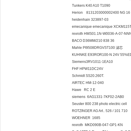
Tunkers K40 A10 T1090
Herion 8131203000002400 NG 16
heidenhain 323897-03
emecanique emecanique XCKM115
rexroth HMS01.1N-W0036-A-07-N
BACO D36MM/210 838 36
Mahle PI9508DRGVST100 滤芯
KUHNKE E93ROR100-N 24V 55%E
Siemens3RV1011-1EA10
FHF HPW11DC24V
Schmidt SS20.260T.
AIRTEC HM-12-040
Hawe RC 2 
siemens 6AG1331-7KF02-2AB0
Seuster 800 238 photo electric cell
ROTZINGER AG Art.. 526 / 101 710
WOEHNER 1685
rexroth MKD090B-047-GP1-KN