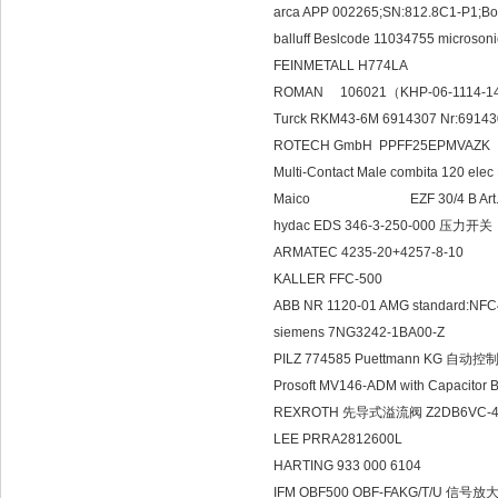
arca APP 002265;SN:812.8C1-P1;B
balluff Beslcode 11034755 micros
FEINMETALL H774LA
ROMAN 106021（
Turck RKM43-6M 6914307 Nr:691
ROTECH GmbH PPFF25EPMVAZK
Multi-Contact Male combita 120 el
Maico EZF 30/4 B Art.
hydac EDS 346-3-250-000 压力开关
ARMATEC 4235-20+4257-8-10
KALLER FFC-500
ABB NR 1120-01 AMG standard:NF
siemens 7NG3242-1BA00-Z
PILZ 774585 Puettmann KG 自动控
Prosoft MV146-ADM with Capacitor B
REXROTH 先导式溢流阀 Z2DB6VC-4
LEE PRRA2812600L
HARTING 933 000 6104
IFM OBF500 OBF-FAKG/T/U 信号放