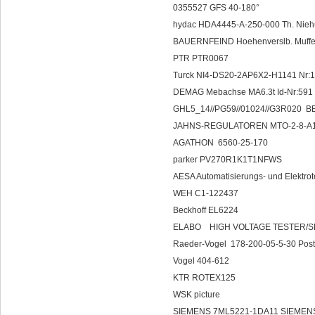
0355527 GFS 40-180°
hydac HDA4445-A-250-000 Th. 
BAUERNFEIND Hoehenverslb. Muf
PTR PTR0067
Turck NI4-DS20-2AP6X2-H1141 N
DEMAG Mebachse MA6.3t Id-Nr:591 
GHL5_14//PG59//01024//G3R020 B
JAHNS-REGULATOREN MTO-2-8-A
AGATHON 6560-25-170
parker PV270R1K1T1NFWS
AESA Automatisierungs- und Elek
WEH C1-122437
Beckhoff EL6224
ELABO HIGH VOLTAGE
Raeder-Vogel 178-200-05-5-30 Post
Vogel 404-612
KTR ROTEX125
WSK picture
SIEMENS 7ML5221-1DA11 SIE