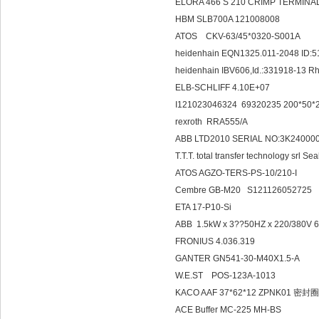
ELORA 466 S 210 CRIMP TERMINA
HBM SLB700A 121008008
ATOS CKV-63/45*0320-S001A
heidenhain EQN1325.011-2048 ID:5
heidenhain IBV606,Id.:331918-13
ELB-SCHLIFF 4.10E+07
I121023046324 69320235 200*50*
rexroth RRA555/A
ABB LTD2010 SERIAL NO:3K2400
T.T.T. total transfer technology srl S
ATOS AGZO-TERS-PS-10/210-I
Cembre GB-M20 S121126052725
ETA 17-P10-Si
ABB 1.5kW x 3??50HZ x 220/380V 
FRONIUS 4.036.319
GANTER GN541-30-M40X1.5-A
W.E.ST POS-123A-1013
KACO AAF 37*62*12 ZPNK01 密封圈
ACE Buffer MC-225 MH-BS