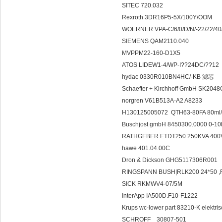
SITEC 720.032
Rexroth 3DR16P5-5X/100Y/OOM
WOERNER VPA-C/6/0/D/N/-22/22/40
SIEMENS QAM2110.040
MVPPM22-160-D1X5
ATOS LIDEW1-4/WP-I??24DC/??12
hydac 0330R010BN4HC/-KB 滤芯
Schaefter + Kirchhoff GmbH SK20
norgren V61B513A-A2 A8233
H130125005072 QTH63-80FA 80ml/
Buschjost gmbH 8450300.0000 0-10
RATHGEBER ETDT250 250KVA 400
hawe 401.04.00C
Dron & Dickson GHG5117306R001
RINGSPANN BUSH|RLK200 24*50 ,R
SICK RKMWV4-07/5M
InterApp IA500D.F10-F1222
Krups wc-lower part 83210-K elektrisc
SCHROFF 30807-501