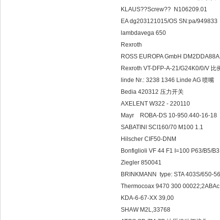
KLAUS??Screw?? N106209.01
EA dg203121015/OS SN:pa/949833
lambdavega 650
Rexroth
ROSS EUROPA GmbH DM2DDA88A
Rexroth VT-DFP-A-21/G24K0/0/V
linde Nr.: 3238 1346 Linde AG 喷嘴
Bedia 420312 压力开关
AXELENT W322 - 220110
Mayr ROBA-DS 10-950.440-16-18
SABATINI SCI160/70 M100 1.1
Hilscher CIF50-DNM
Bonfiglioli VF 44 F1 I=100 P63/B5/B3
Ziegler 850041
BRINKMANN type: STA 403S/650-5
Thermocoax 9470 300 00022;2ABAc
KDA-6-67-XX 39,00
SHAW M2L,33768