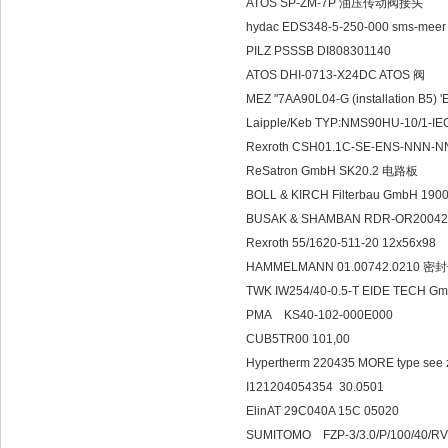
ATOS SP-ZM-7P 油压传动阀接头
hydac EDS348-5-250-000 sms-m
PILZ PSSSB DI808301140
ATOS DHI-0713-X24DC ATOS 阀
MEZ "7AA90L04-G (installation B5)
Laipple/Keb TYP:NMS90HU-10/1-IE
Rexroth CSH01.1C-SE-ENS-NNN-N
ReSatron GmbH SK20.2 电路板
BOLL & KIRCH Filterbau GmbH 190
BUSAK & SHAMBAN RDR-OR20042
Rexroth 55/1620-511-20 12x56x98
HAMMELMANN 01.00742.0210 密
TWK IW254/40-0.5-T EIDE TECH 
PMA KS40-102-000E000
CUB5TR00 101,00
Hypertherm 220435 MORE type see z
I121204054354 30.0501
ElinAT 29C040A 15C 05020
SUMITOMO FZP-3/3.0/P/100/40/RV