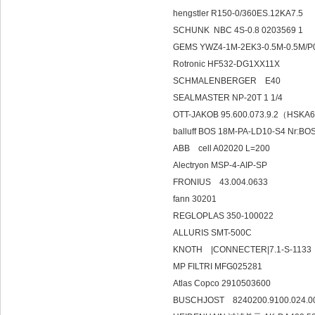
hengstler R150-0/360ES.12KA7.5
SCHUNK NBC 4S-0.8 0203569 1
GEMS YWZ4-1M-2EK3-0.5M-0.5M/
Rotronic HF532-DG1XX11X
SCHMALENBERGER E40
SEALMASTER NP-20T 1 1/4
OTT-JAKOB 95.600.073.9.2（HSK
balluff BOS 18M-PA-LD10-S4 N
ABB cell A02020 L=200
Alectryon MSP-4-AIP-SP
FRONIUS 43.004.0633
fann 30201
REGLOPLAS 350-100022
ALLURIS SMT-500C
KNOTH |CONNECT
MP FILTRI MFG025281
Atlas Copco 2910503600
BUSCHJOST 8240