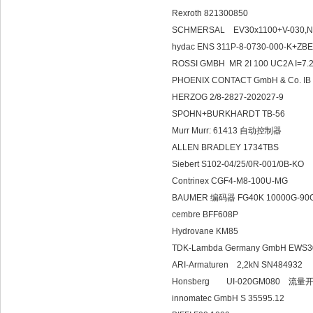
Rexroth 821300850
SCHMERSAL EV30x1100+V-030,No
hydac ENS 311P-8-0730-000-K
ROSSI GMBH MR 2I 100 UC2A
PHOENIX CONTACT GmbH & Co. IB I
HERZOG 2/8-2827-202027-9
SPOHN+BURKHARDT TB-56
Murr Murr: 61413 自动控制器
ALLEN BRADLEY 1734TBS
Siebert S102-04/25/0R-001/0B-KO
Contrinex CGF4-M8-100U-MG
BAUMER 编码器 FG40K 10000G-90
cembre BFF608P
Hydrovane KM85
TDK-Lambda Germany GmbH EWS3
ARI-Armaturen 2,2kN SN484932
Honsberg UI-020GM080 流量
innomatec GmbH S 35595.12