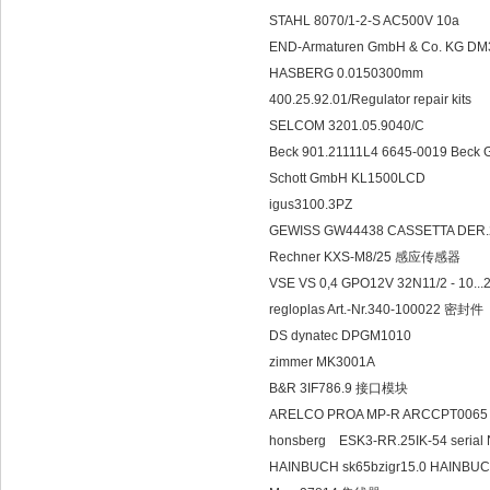
STAHL 8070/1-2-S AC500V 10a
END-Armaturen GmbH & Co. KG DM3
HASBERG 0.0150300mm
400.25.92.01/Regulator repair kits
SELCOM 3201.05.9040/C
Beck 901.21111L4 6645-0019 B
Schott GmbH KL1500LCD
igus3100.3PZ
GEWISS GW44438 CASSETTA DER.
Rechner KXS-M8/25 感应传感器
VSE VS 0,4 GPO12V 32N11/2 - 10
regloplas Art.-Nr.340-100022 密封件
DS dynatec DPGM1010
zimmer MK3001A
B&R 3IF786.9 接口模块
ARELCO PROA MP-R ARCCPT006
honsberg ESK3-RR.25I
HAINBUCH sk65bzigr15.0 HAIN