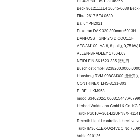
H130308011691 3106355
Beck 90121111L4 16645-0038 B
Fibro 2617.5E4.0680
Balluff PN2021
Proxitron DAK 320 300mm+6913N
DANFOSS SNP 2
AEG AM100LAA-8, 8-polig, 0,75 kW,
ALLEN-BRADLEY 1756-L63
NEIDLEIN SK1623-335 驱动刃
Buschjost gmbH 8238200.0000.
Honsberg RVM-008GM300 流量开
CONTRINEX LHS-3131-303
ELBE LKM958
moog S340202/1 000315447,A6799
Herbert Waldmann GmbH & Co. KG
Turck PS010V-301-LI2UPN8X-H11
Rexroth Liquid controlled check val
Turck IM36-11EX-U/24VDC No.7
Vahle 910126