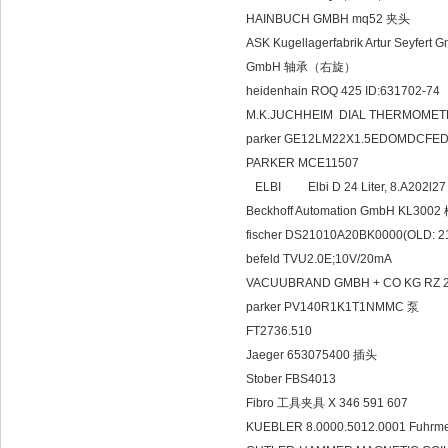
HAINBUCH GMBH mq52 夹头
ASK Kugellagerfabrik Artur Seyfert
GmbH 轴承（右旋）
heidenhain ROQ 425 ID:631702-7
M.K.JUCHHEIM DIAL THERMOMETER
parker GE12LM22X1.5EDOMDCFE
PARKER MCE11507
ELBI Elbi D 24 Liter, 8.A202l2
Beckhoff Automation GmbH KL
fischer DS21010A20BK0000(OLD: 
befeld TVU2.0E;10V/20mA
VACUUBRAND GMBH + CO KG RZ 2
parker PV140R1K1T1NMMC 泵
FT2736.510
Jaeger 653075400 插头
Stober FBS4013
Fibro 工具夹具 X 346 591 607
KUEBLER 8.0000.5012.0001 Fuhr