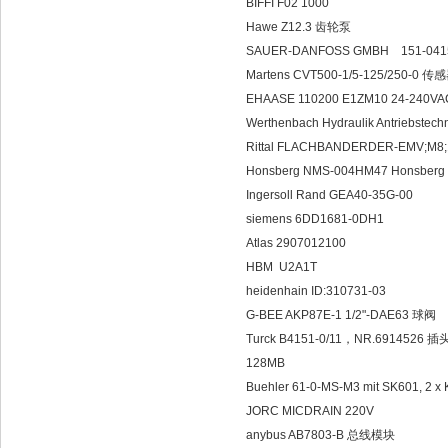
BIFFI F02 1000
Hawe Z12.3 齿轮泵
SAUER-DANFOSS GM
Martens CVT500-1/5-125/250-0 传
EHAASE 110200 E1ZM10 24-240
Werthenbach Hydraulik Antriebs
Rittal FLACHBANDERDER-EMV;M8
Honsberg NMS-004HM47 Honsbe
Ingersoll Rand GEA40-35G-00
siemens 6DD1681-0DH1
Atlas 2907012100
HBM U2A1T
heidenhain ID:310731-03
G-BEE AKP87E-1 1/2"-DAE63 球阀
Turck B4151-0/11，NR.6914526 插
128MB
Buehler 61-0-MS-M3 mit SK601, 2 x
JORC MICDRAIN 220V
anybus AB7803-B 总线模块