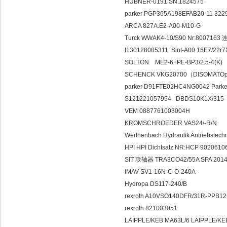
HUBNER-0191 SN.1824575
parker PGP365A198EFAB20-11 322
ARCA 827A.E2-A00-M10-G
Turck WWAK4-10/S90 Nr:800716
I130128005311 Sint-A00 16E7/22r
SOLTON ME2-6+PE-BP3/2.5-4(K)
SCHENCK VKG20700（DISOM
parker D91FTE02HC4NG0042 Park
S121221057954 DBDS10K1X/315
VEM 0887761003004H
KROMSCHROEDER VAS24/-R/N
Werthenbach Hydraulik Antriebste
HPI HPI Dichtsatz NR:HCP 9020
SIT 联轴器 TRA3CO42/55A SPA 201
IMAV SV1-16N-C-O-240A
Hydropa DS117-240/B
rexroth A10VSO140DFR/31R-PPB1
rexroth 821003051
LAIPPLE/KEB MA63L/6 LAIPPLE/K