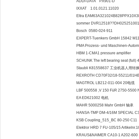
ADDI-DATA PX901-D
IXXAT 1.01.0121.11020
Eltra EAM63A321024B828PPX10X
sommer DVR12518??DH02525100
Bosch 0580-024-911
EXPERT-Tuenkers GmbH 15842 
PMA Prozess- und Maschinen-Auto
HBM 1-CMA1 pressure amplifier
SCHUNK The left bearing seat (full
Staubli K81558637 工业机器人
REXROTH CD70F32/18-55211/01H
MAGTROL LB212-011-004 20电缆
LBF 500558 ,V 150 FüR 2750-5500
EA ED621002 电机
MAHR 5000258 Mahr GmbH 轴承
HANSA-TMP DM-4/16M SPECIAL C
KSB Coupling_515_BC 80-250 C11
Elektror HRD 7 FU-105/15 Artikelnr
KRAUS&NAIMER CA10-1 A202-600 