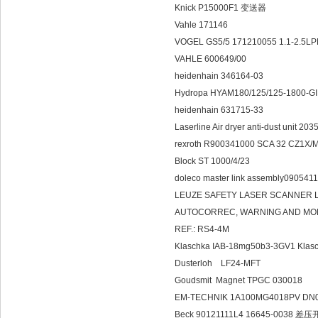
Knick P15000F1 变送器
Vahle 171146
VOGEL GS5/5 171210055 1.1-2.5L
VAHLE 600649/00
heidenhain 346164-03
Hydropa HYAM180/125/125-1800
heidenhain 631715-33
Laserline Air dryer anti-dust 
rexroth R900341000 SCA 32 CZ1X
Block ST 1000/4/23
doleco master link assembly090541
LEUZE SAFETY LASER SCANNER LE
AUTOCORREC, WARNING AND MONIT
REF.: RS4-4M
Klaschka IAB-18mg50b3-3GV1 Klas
Dusterloh LF24-MFT
Goudsmit Magnet TPGC 030018
EM-TECHNIK 1A100MG4018PV DN
Beck 90121111L4 16645-0038 差