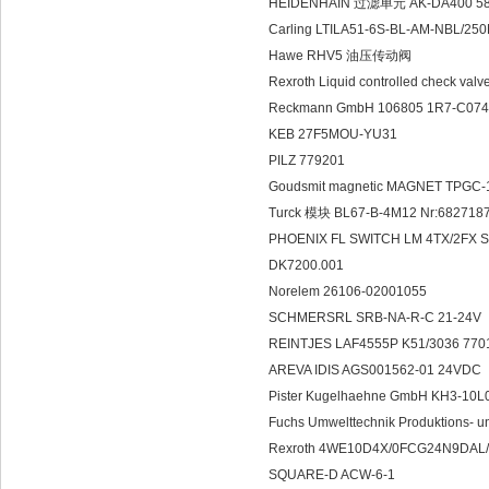
HEIDENHAIN 过滤单元 AK-DA400 58
Carling LTILA51-6S-BL-AM-NBL/2
Hawe RHV5 油压传动阀
Rexroth Liquid controlled check val
Reckmann GmbH 106805 1R7-C0
KEB 27F5MOU-YU31
PILZ 779201
Goudsmit magnetic MAGNET TPGC-
Turck 模块 BL67-B-4M12 Nr:682718
PHOENIX FL SWITCH LM 4TX/2FX S
DK7200.001
Norelem 26106-02001055
SCHMERSRL SRB-NA-R-C 21-24V
REINTJES LAF4555P K51/3036 770
AREVA IDIS AGS001562-01 24VDC
Pister Kugelhaehne GmbH KH3-10
Fuchs Umwelttechnik Produktions- 
Rexroth 4WE10D4X/0FCG24N9DAL
SQUARE-D ACW-6-1