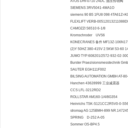
ATOS DHI-0710 24DC 油压传动阀
SIEMENS 3RV5041-4MA1O
siemens 90 B5 1FU8 098 4TA61Z=
FLEXLIFT VERB-00512013211088D
CAMOZZI S6510 6-1/8
Kromschroder
KONECRANES 备件 MF13Z-106N172P8
(2)Y 50HZ 380-415V 2.5KW S3-60 
JUMO TYP:608201/2572-932-02-300
Burster Praezisionsmesstechnik G
SAUTER EGH111F002
BILSING AUTOMATION GMBH AT-80-
Hanchen 43628999 工业减震器
CCS LFL-3212RD2
ROLLSTAR AM160-1/4/8G354
Heinrichs TSK-S121CC2R5V0-0-S56-
stromag AG 125BMH-899 NR.14724
SPRING D-252
Sommer OS-BP4.5