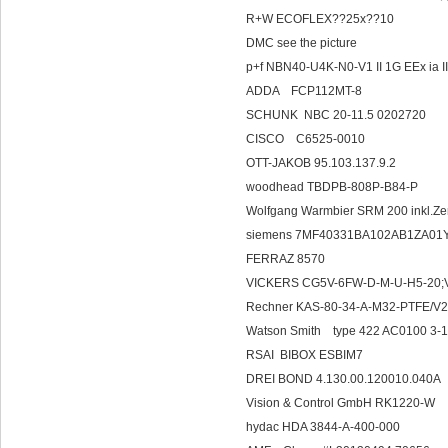
R+W ECOFLEX??25x??10
DMC see the picture
p+f NBN40-U4K-N0-V1 II 1G EEx ia I
ADDA FCP112MT-8
SCHUNK NBC 20-11.5 0202720
CISCO C6525-0010
OTT-JAKOB 95.103.137.9.2
woodhead TBDPB-808P-B84-P
Wolfgang Warmbier SRM 200 inkl.Ze
siemens 7MF40331BA102AB1ZA01
FERRAZ 8570
VICKERS CG5V-6FW-D-M-U-H5
Rechner KAS-80-34-A-M32-PTFE/
Watson Smith type 422 AC0100 3-
RSAI BIBOX ESBIM7
DREI BOND 4.130.00.120010.040A
Vision & Control GmbH RK1220-W
hydac HDA 3844-A-400-000