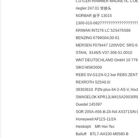
CUTLER-HAMMER MAGNETIC COIL 1
riegler 247.01 管接头
NORBAR 扳手 13015
1300-010-0827????????????????
KRIWAN INT276 LC 52S476S66
BENZING 6799G04,00-61
MERSEN F079447 1200VDC SRG 
STAHL 8146/5-V37-306-51-0010
WNT DEUTSCHLAND GmbH 10 779
SIKO MSK5000
REBS SV-G1/2A-0,2 bar REBS Z
REXROTH S25A0.0/
39303610 PZN-plus 64-2-AS-V, Hoc
SWAGELOK KPR1JLM415A20030RD
Guedel 145397
SOR 205A-A56-B-Z4-N4-XX371S/N
Honeywell AF11S-11/2A
Heidolph MR 
Balluff BTL7-A