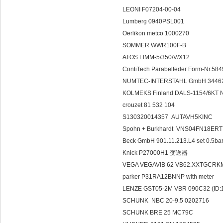
LEONI F07204-00-04
Lumberg 0940PSL001
Oerlikon metco 1000270
SOMMER WWR100F-B
ATOS LIMM-5/350/V/X12
ContiTech Parabelfeder Form-Nr.58
NUMTEC-INTERSTAHL GmbH 344
KOLMEKS Finland DALS-1154/6KT 
crouzet 81 532 104
S130320014357 AUTAVH5KINC
Spohn + Burkhardt VNS04FN18ER
Beck GmbH 901.11.213.L4 set 0
Knick P27000H1 变送器
VEGA VEGAVIB 62 VB62.XXTGC
parker P31RA12BNNP with meter
LENZE GST05-2M VBR 090C32 (ID
SCHUNK NBC 20-9.5 0202716
SCHUNK BRE 25 MC79C