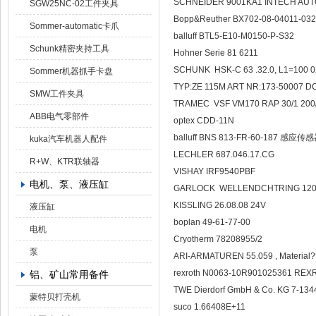
SCHNEIDER 9001KA1 INTECH AUT
SGW25NC-02工件夹具
Bopp&Reuther BX702-08-04011-03
Sommer-automatic卡爪
balluff BTL5-E10-M0150-P-S32
Schunk精密夹持工具
Hohner Serie 81 6211
SCHUNK HSK-C 63 .32.0, L1=100 
Sommer机器抓手卡盘
TYP:ZE 115M ART NR:173-50007
SMW工件夹具
TRAMEC VSF VM170 RAP 30/1 20
ABB电气零部件
optex CDD-11N
balluff BNS 813-FR-60-187 感应传
kuka汽车机器人配件
LECHLER 687.046.17.CG
R+W、KTR联轴器
VISHAY IRF9540PBF
电机、泵、液压缸
GARLOCK WELLENDCHTRING 120
KISSLING 26.08.08 24V
液压缸
boplan 49-61-77-00
电机
Cryotherm 78208955/2
泵
ARI-ARMATUREN 55.059 , Material
rexroth N0063-10R901025361 RE
铝、矿山常用备件
TWE Dierdorf GmbH & Co. KG 7-13
蒙特贝打壳机
suco 1.66408E+11