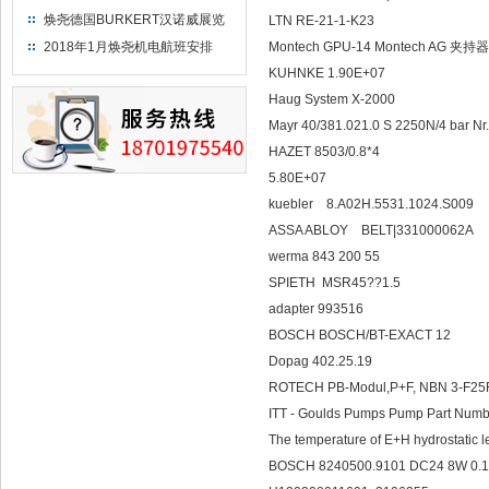
焕尧德国BURKERT汉诺威展览
LTN RE-21-1-K23
（2018）
2018年1月焕尧机电航班安排
Montech GPU-14 Montech AG 夹持
KUHNKE 1.90E+07
Haug System X-2000
Mayr 40/381.021.0 S 2250N/4 bar N
HAZET 8503/0.8*4
5.80E+07
kuebler 8.A02H.
ASSA ABLOY BELT|331000062A
werma 843 200 55
SPIETH MSR45??1.5
adapter 993516
BOSCH BOSCH/BT-EXACT 12
Dopag 402.25.19
ROTECH PB-Modul,P+F, NBN 3-F25
ITT - Goulds Pumps Pump Part Num
The temperature of E+H hydrostati
BOSCH 8240500.9101 DC24 8W 0.1