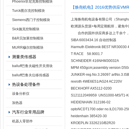
Phoenix菲尼克斯控制模块
【焕尧机电】2016优势供应VMR 
Turck图尔克控制模块
上海焕尧机电设备有限公司（Shanghai 
Siemens西门子控制模块
欧洲源头货源+每周定期航班，避免中
Sick施克控制模块
合作的国外供应商多达上千余个，产
B&R贝加莱控制模块
SIBA 6003434.16 自动控制器
Harmuth Elektronik BEST NR30030 
MURR穆尔控制模块
T RACE 58.9001.7
测量类传感器
SCHNEIDER 416NHM30032A
balluff巴鲁夫磁性开关滑块
MPM 450gcm;assembly version D50
JUNKER-reg.No.3.26097 artNo.3.IS
balluff巴鲁夫位移传感器
rexroth 4WE6E51/AG24 AC220V
热设备处理备件
BECKHOFF AX5112-0200
设备分析仪
S121112049959 UNS1000-MS/T1-
HEIDENHAIN 312186-02
加热器
optoNCDT1700 oder no.ILD1700-2
汽车行业常用品牌
heidenhain 385420-30
机器人零部件
KROEPLIN 3326210/B2R20