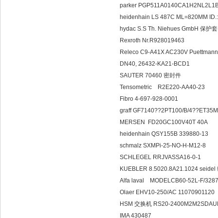
parker PGP511A0140CA1H2NL2L
heidenhain LS 487C ML=820MM I
hydac S.S Th. Niehues GmbH 保护
Rexroth Nr.R928019463
Releco C9-A41X AC230V Puettma
DN40, 26432-KA21-BCD1
SAUTER 70460 密封件
Tensometric R2E220-AA40-23
Fibro 4-697-928-0001
graff GF7140??2PT100/B/4??ET35
MERSEN FD20GC100V40T 40A
heidenhain QSY155B 339880-13
schmalz SXMPi-25-NO-H-M12-8
SCHLEGEL RRJVASSA16-0-1
KUEBLER 8.5020.8A21.1024 seid
Alfa laval MODELCB60-52L-F/3287
Olaer EHV10-250/AC 11070901120
HSM 交换机 RS20-2400M2M2SDA
IMA 430487