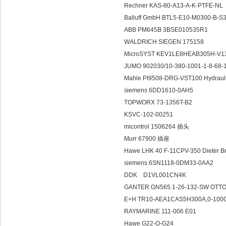
Rechner KAS-80-A13-A-K-PTFE-NL
Balluff GmbH BTL5-E10-M0300-B
ABB PM645B 3BSE010535R1
WALDRICH SIEGEN 175158
MicroSYST KEV1LE8HEAB305H-V1
JUMO 902030/10-380-1001-1-8-68-
Mahle PI9508-DRG-VST100 Hydraul
siemens 6DD1610-0AH5
TOPWORX 73-1356T-B2
KSVC-102-00251
micontrol 1506264 插头
Murr 67900 插座
Hawe LHK 40 F-11CPV-350 Dieter 
siemens 6SN1118-0DM33-0AA
DDK D1VL001CN4K
GANTER GN565.1-26-132-SW OT
E+H TR10-AEA1CAS5H300A,0-100C
RAYMARINE 111-006 E01
Hawe G22-O-G24