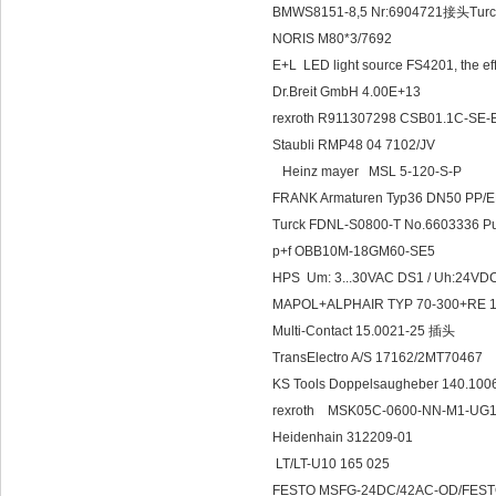
BMWS8151-8,5 Nr:6904721接头Tur
NORIS M80*3/7692
E+L LED light source FS4201, the eff
Dr.Breit GmbH 4.00E+13
rexroth R911307298 CSB01.1C-S
Staubli RMP48 04 7102/JV
Heinz mayer MSL 5-120-S-P
FRANK Armaturen Typ36 DN50 PP/
Turck FDNL-S0800-T No.6603336
p+f OBB10M-18GM60-SE5
HPS Um: 3...30VAC DS1 / Uh:24VD
MAPOL+ALPHAIR TYP 70-300+RE 1
Multi-Contact 15.0021-25 插头
TransElectro A/S 17162/2MT70467
KS Tools Doppelsaugheber 140.100
rexroth MSK05C-0600-NN-M1-U
Heidenhain 312209-01
LT/LT-U10 165 025
FESTO MSFG-24DC/42AC-OD/FES