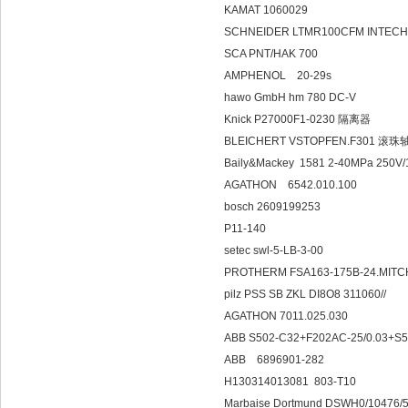
KAMAT 1060029
SCHNEIDER LTMR100CFM INTEC
SCA PNT/HAK 700
AMPHENOL 20-29s
hawo GmbH hm 780 DC-V
Knick P27000F1-0230 隔离器
BLEICHERT VSTOPFEN.F301 
Baily&Mackey 1581 2-40MPa 250V
AGATHON 6542.010.100
bosch 2609199253
P11-140
setec swl-5-LB-3-00
PROTHERM FSA163-175B-24.MITCHE
pilz PSS SB ZKL DI8O8 311060//
AGATHON 7011.025.030
ABB S502-C32+F202AC-25/0.03+S
ABB 68969
H130314013081 803-T10
Marbaise Dortmund DSWH0/10476