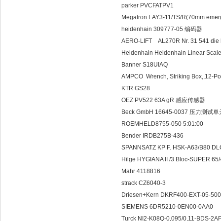
parker PVCFATPV1
Megatron LAY3-11/TS/R(70mm emerg
heidenhain 309777-05 编码器
AERO-LIFT AL270R Nr. 31 541 die k
Heidenhain Heidenhain Linear Scal
Banner S18UIAQ
AMPCO Wrench, Striking Box,,12-Poi
KTR GS28
OEZ PV522 63A gR 感应传感器
Beck GmbH 16645-0037 压力测试
ROEMHELD8755-050 5:01:00
Bender IRDB275B-436
SPANNSATZ KP F. HSK-A63/B80 D
Hilge HYGIANA II /3 Bloc-SUPER 6
Mahr 4118816
strack CZ6040-3
Driesen+Kern DKRF400-EXT-05
SIEMENS 6DR5210-0EN00-0AA0
Turck NI2-K08Q-0,095/0,11-BDS-