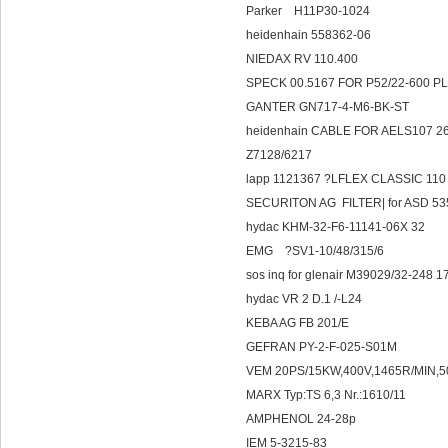
Parker H11P30-1024
heidenhain 558362-06
NIEDAX RV 110.400
SPECK 00.5167 FOR P52/22-600 
GANTER GN717-4-M6-BK-ST
heidenhain CABLE FOR AELS107 2
Z7128/6217
lapp 1121367 ?LFLEX CLASSIC 110 
SECURITON AG FILTER| for ASD 535 
hydac KHM-32-F6-11141-06X 32
EMG ?SV1-10/
sos inq for glenair M39029/32-248
hydac VR 2 D.1 /-L24
KEBA AG FB 201/E
GEFRAN PY-2-F-025-S01M
VEM 20PS/15KW,400V,1465R/MIN,
MARX Typ:TS 6,3 Nr.:1610/11
AMPHENOL 24-28p
IEM 5-3215-83