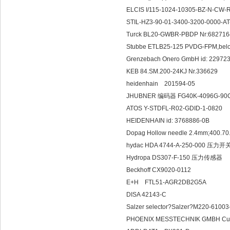
ELCIS I/115-1024-10305-BZ-N-CW-
STIL-HZ3-90-01-3400-3200-0000-A
Turck BL20-GWBR-PBDP Nr:6827
Stubbe ETLB25-125 PVDG-FPM,be
Grenzebach Onero GmbH id: 22972
KEB 84.SM.200-24KJ Nr.336629
heidenhain 201594-05
JHUBNER 编码器 FG40K-4096G-90G
ATOS Y-STDFL-R02-GDID-1-0820
HEIDENHAIN id: 3768886-0B
Dopag Hollow needle 2.4mm;400.70
hydac HDA 4744-A-250-000 压力开
Hydropa DS307-F-150 压力传感器
Beckhoff CX9020-0112
E+H FTL51-AGR2DB2G5A
DISA 42143-C
Salzer selector?Salzer?M220-610
PHOENIX MESSTECHNIK GMBH Cu