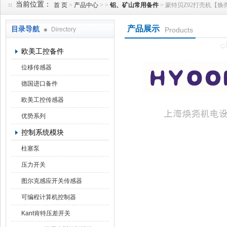
当前位置：
首 页
>
产品中心
> >
铝、矿山常用备件
> 蒙特贝Z92打壳机【焕尧机
产品展示
目录导航
Directory
Products
上海焕尧机电设备有限公司
欧美工控备件
位移传感器
德国进口备件
欧美工控传感器
优势系列
控制系统模块
柱塞泵
压力开关
图尔克感应开关传感器
可编程计算机控制器
Kant肯特压差开关