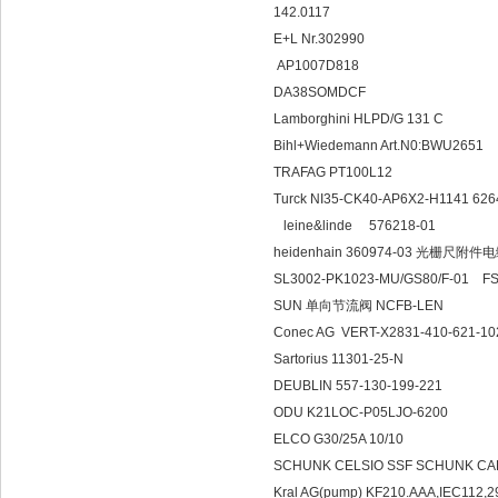
142.0117
E+L Nr.302990
AP1007D818
DA38SOMDCF
Lamborghini HLPD/G 131 C
Bihl+Wiedemann Art.N0:BWU2651
TRAFAG PT100L12
Turck NI35-CK40-AP6X2-H1141 
leine&linde 576218-01
heidenhain 360974-03 光栅尺附件
SL3002-PK1023-MU/GS80/F-01 F
SUN 单向节流阀 NCFB-LEN
Conec AG VERT-X2831-410-621-1
Sartorius 11301-25-N
DEUBLIN 557-130-199-221
ODU K21LOC-P05LJO-6200
ELCO G30/25A 10/10
SCHUNK CELSIO SSF SCHUNK CAPT
Kral AG(pump) KF210.AAA,IEC112,