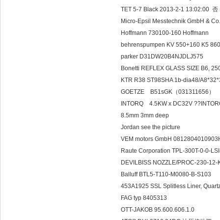
TET 5-7 Black 2013-2-1 13:02:00 
Micro-Epsil Messtechnik GmbH &
Hoffmann 730100-160 Hoffmann
behrenspumpen KV 550+160 K5 86
parker D31DW20B4NJDLJ575
Bonetti REFLEX GLASS SIZE B6, 
KTR R38 ST98SHA 1b-dia48/A8*32
GOETZE B51sG
INTORQ 4.5KW x DC32V ??INTORQ" BF
8.5mm 3mm
Jordan see the picture
VEM motors GmbH 0812804010903
Raute Corporation TPL-300T-0-0-LS
DEVILBISS NOZZLE/PROC-230-12-
Balluff BTL5-T110-M0080-B-S103
453A1925 SSL Splitless Liner, Qua
FAG typ 8405313
OTT-JAKOB 95.600.606.1.0