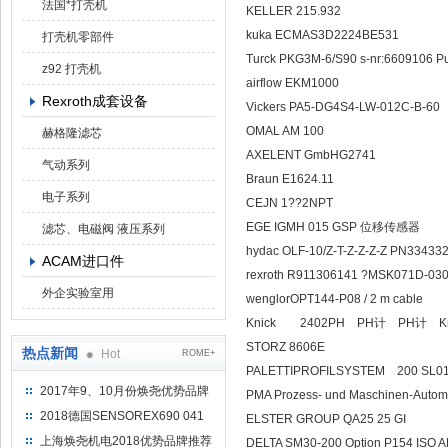
法国*打壳机
KELLER 215.932
kuka ECMAS3D2224BE531
打壳机零部件
Turck PKG3M-6/S90 s-nr:6609106
z92 打壳机
airflow EKM1000
Rexroth成套设备
Vickers PA5-DG4S4-LW-012C-B-60
OMAL AM 100
赫格隆滤芯
AXELENT GmbHG2741
气动系列
Braun E1624.11
电子系列
CEJN 1??2NPT
EGE IGMH 015 GSP 位移传感器
滤芯、电磁阀 液压系列
hydac OLF-10/Z-T-Z-Z-Z-Z PN3343
ACAM进口件
rexroth R911306141 ?MSK071D-0
外企实验室用
wenglorOPT144-P08 / 2 m cable
Knick 2402PH PH计 PH计 Knick
STORZ 8606E
热点新闻
Hot
ROME+
PALETTIPROFILS
2017年9、10月份焕尧优势品牌
PMA Prozess- und Maschinen-Aut
推荐
2018德国SENSOREX690 041
ELSTER GROUP QA25 25 GI
415 D
上海焕尧机电2018优势品牌推荐
DELTA SM30-200 Option P154 ISO