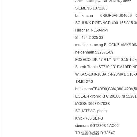
AMF Clamp,#L30130494,70656
SIEMENS 1372283
brinkmann 6RIOR0VI-D04059 O
SCHUNK ROTA NCD 400-165 A15 3/
Hilscher NL50-MPI
Sill 494 2 025 33
mueller co-ax ag BLOCK/5-VMK/10
heidenhain 532571-09
FOSECO DK 47 R1/4 NPT 0.15-1.5
Stoerk-Tronic ST710-JB1BV.10FP 
WIKA S-10 0-10BAR 4-20MA DC10-
DMC-27.3
brinkmannTB40/90,G3/4,380-420V,5
EGE-Elektronik KFC 20108 NR.
MOOG D663Z4703B
SCHATZ AG photo
Knick 766 SET-B
siemens 6GT2803-1AC00
TR 位置传感器 D-78647