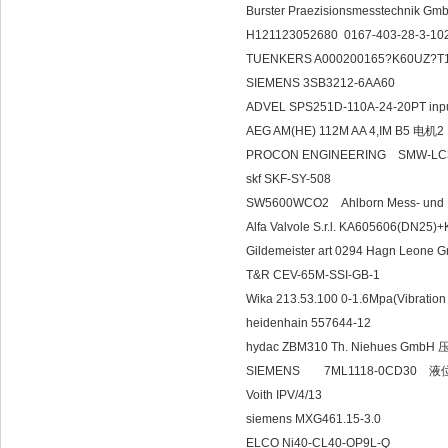
Burster Praezisionsmesstechnik 
H121123052680 0167-403-28-3-10
TUENKERS A000200165?K60UZ?T1
SIEMENS 3SB3212-6AA60
ADVEL SPS251D-110A-24-20PT inp
AEG AM(HE) 112M AA 4,IM B5 电机2
PROCON ENGINEERING SMW-LC3-0
skf SKF-SY-508
SW5600WCO2 Ahlborn Mess- und 
Alfa Valvole S.r.l. KA605606(
Gildemeister art 0294 Hagn Leon
T&R CEV-65M-SSI-GB-1
Wika 213.53.100 0-1.6Mpa(Vibration
heidenhain 557644-12
hydac ZBM310 Th. Niehues G
SIEMENS 7ML1118-0CD30 
Voith IPV/4/13
siemens MXG461.15-3.0
ELCO Ni40-CL40-OP9L-Q