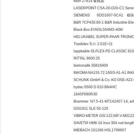
Murr 27814 集线器
LASERPOINT CSA-20-D20-C1 Sen
SIEMENS 6DD1607-0CA1 模
B&R 7CP430.60-1 B&R Industrie-E
Black Box EVNSL504MS-40M
HELUKABEL SUPER-PAAR-TRONIC
Trasfotec S.r.l. 2.01E+11
lappkable OLFLEX-FD CLASSIC 8
RITTAL 8600.25
bielomatik 30816909
INKOMA NA155.72.160/3-A1-A1 I
SCHUNK GmbH & Co. KG OSE-A22-
hydac 0500 D 010 BN4HC
1845F090R30
Brammer N7.5-41-MT142457-14, arti
0331911 SLE 50-125
VIBRO-METER GSI 122,NR.V-M0
SAVETIX HM6-16 inox 304 rod length
MIEBACH 101266 HSL1799667