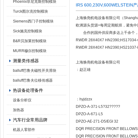
Phoenix菲尼克斯控制模块
IRS 600,230V,600WELSTE
Turck图尔克控制模块
上海焕尧机电设备有限公司（Shanghai 
Siemens西门子控制模块
欧洲源头货源+每周定期航班，避免中
Sick施克控制模块
合作的国外供应商多达上千余个，产
RWDR 28X40X7 HN2390;HS17034-whi
B&R贝加莱控制模块
RWDR 28X40X7 HN2390;HS21037-bla
MURR穆尔控制模块
测量类传感器
上海焕尧机电设备有限公司
：赵正雄
balluff巴鲁夫磁性开关滑块
balluff巴鲁夫位移传感器
热设备处理备件
：hyjdzzx
设备分析仪
DPZO-A-371-L5?32?????
加热器
DPZO-A-671-L5
汽车行业常用品牌
DPZO-AE-271-D5/EGI 32
DQR PRECISION FRONT BELLOWS(
机器人零部件
DQR PRECISION FRONT BELLOW