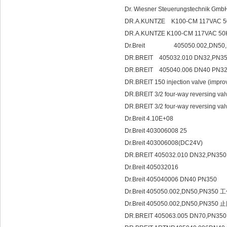
Dr. Wiesner Steuerungstechnik Gmb
DR.A.KUNTZE K100-CM 117VAC 
DR.A.KUNTZE K100-CM 117VAC 5
Dr.Breit 405050.002,
DR.BREIT 405032.010 DN32,PN3
DR.BREIT 405040.006 DN40 PN3
DR.BREIT 150 injection valve (improv
DR.BREIT 3/2 four-way reversing valv
DR.BREIT 3/2 four-way reversing valv
Dr.Breit 4.10E+08
Dr.Breit 403006008 25
Dr.Breit 403006008(DC24V)
DR.BREIT 405032.010 DN32,PN35
Dr.Breit 405032016
Dr.Breit 405040006 DN40 PN350
Dr.Breit 405050.002,DN50,PN35
Dr.Breit 405050.002,DN50,PN350
DR.BREIT 405063.005 DN70,PN35