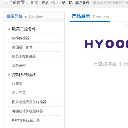
当前位置：
首 页
>
产品中心
> >
铝、矿山常用备件
> 蒙特贝Z92打壳机IRS 600
产品展示
目录导航
Directory
Products
上海焕尧机电设备有限公司
欧美工控备件
位移传感器
德国进口备件
欧美工控传感器
优势系列
控制系统模块
柱塞泵
压力开关
图尔克感应开关传感器
可编程计算机控制器
Kant肯特压差开关