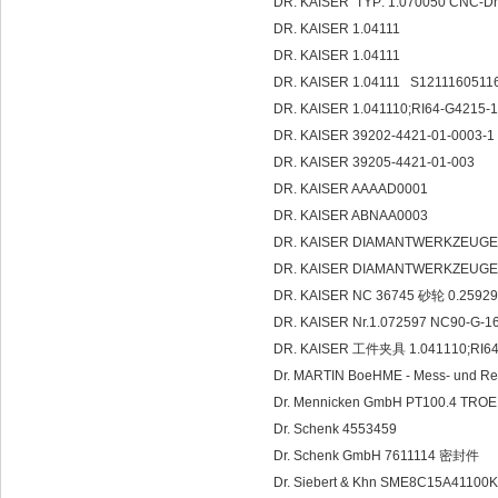
DR. KAISER TYP: 1.070050 CNC
DR. KAISER 1.04111
DR. KAISER 1.04111
DR. KAISER 1.04111 S1211160511
DR. KAISER 1.041110;RI64-G4215-
DR. KAISER 39202-4421-01-0003-1
DR. KAISER 39205-4421-01-003
DR. KAISER AAAAD0001
DR. KAISER ABNAA0003
DR. KAISER DIAMANTWERKZEUGE 
DR. KAISER DIAMANTWERKZEUGE G
DR. KAISER NC 36745 砂轮 0.2592
DR. KAISER Nr.1.072597 NC90-G-
DR. KAISER 工件夹具 1.041110;RI64-
Dr. MARTIN BoeHME - Mess- und Re
Dr. Mennicken GmbH PT100.4 TRO
Dr. Schenk 4553459
Dr. Schenk GmbH 7611114 密封件
Dr. Siebert & Khn SME8C15A41100