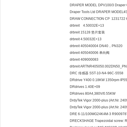
DRAPER MODEL DPV100/3 Draper
Draper Tools Ltd DRAPER MODEL#
DRAW CONNECTION CP 1231722 6
drbreit 4.50
drbreit 15128 垫片套装
drbreit 4.50032E+13
drbreit 405040004 DN40，PN320
drbreit 405040006 单向阀
drbreit 409000083
drbreit ARTNR405050.002DN50_P
DRC 传感器 SST-10-N4-96C-S558
DRdrive Y400 0.18KW 1350rpm IP
DRdrives 1.40E+09
DRdrives 80A4,380V/0.55KW
DrdyTek Vigor 2000-plus (Art.Nr.
DrdyTek Vigor 2000-plus (Art.Nr.
DRE 6-11/100MG24K4M-3 R90097
DRECKSHAGE Trapezoidal screw: R