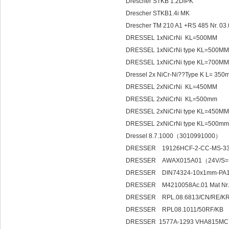
Drescher STKB 1.2DiPK
Drescher STKB1.4i MK
Drescher TM 210 A1 +RS 485 Nr. 0
DRESSEL 1xNiCrNi KL=500MM
DRESSEL 1xNiCrNi type KL=500M
DRESSEL 1xNiCrNi type KL=700M
Dressel 2x NiCr-Ni??Type K L= 35
DRESSEL 2xNiCrNi KL=450MM
DRESSEL 2xNiCrNi KL=500mm
DRESSEL 2xNiCrNi type KL=450M
DRESSEL 2xNiCrNi type KL=500m
Dressel 8.7.1000（3010991000）
DRESSER 19126HCF-2-CC-MS-33-F
DRESSER AWAX015A01（24V/S
DRESSER DIN74324-10x1mm-PA1
DRESSER M4210058Ac.01 Mat Nr
DRESSER RPL.08.6813/CN/RE/K
DRESSER RPL08.1011/50RF/KB
DRESSER 1577A-1293 VHA815MC