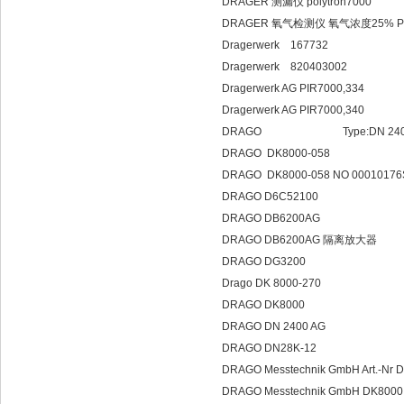
DRAGER 测漏仪 polytron7000
DRAGER 氧气检测仪 氧气浓度25% POL
Dragerwerk 167732
Dragerwerk 820403002
Dragerwerk AG PIR7000,334
Dragerwerk AG PIR7000,340
DRAGO Type:DN 2400
DRAGO DK8000-058
DRAGO DK8000-058 NO 00010176S 1
DRAGO D6C52100
DRAGO DB6200AG
DRAGO DB6200AG 隔离放大器
DRAGO DG3200
Drago DK 8000-270
DRAGO DK8000
DRAGO DN 2400 AG
DRAGO DN28K-12
DRAGO Messtechnik GmbH Art.-
DRAGO Messtechnik GmbH DK8000