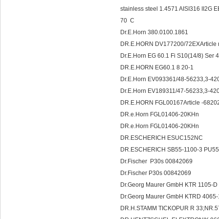
stainless steel 1.4571 AISI316 II2G
70 C
Dr.E.Horn 380.0100.1861
DR.E.HORN DV177200/72EXArticle 
Dr.E.Horn EG 60.1 Fi S10(14/8) Se
DR.E.HORN EG60.1 8 20-1
Dr.E.Horn EV093361/48-56233,3-42
Dr.E.Horn EV189311/47-56233,3-42
DR.E.HORN FGL00167Article -6820
DR.e.Horn FGL01406-20KHn
DR.e.Horn FGL01406-20KHn
DR.ESCHERICH ESUC152NC
DR.ESCHERICH SB55-1100-3 PU55
Dr.Fischer P30s 00842069
Dr.Fischer P30s 00842069
Dr.Georg Maurer GmbH KTR 1105-D
Dr.Georg Maurer GmbH KTRD 4065
DR.H.STAMM TICKOPUR R 33;NR.5