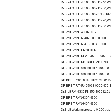
Dr.Breit GmbH 405040.006 DN40 P
Dr.Breit GmbH 405050.002 DN50,P
Dr.Breit GmbH 405050.002DN50 P
Dr.Breit GmbH 405063.005 DN70,P
Dr.Breit GmbH 405063.006 DN50 P
Dr.Breit GmbH 406020012
Dr.Breit GmbH 604020 003 00 00 9
Dr.Breit GmbH 604150 014 10 00 9
Dr.Breit GmbH DN20-BGR,
Dr.Breit GmbH DP212/07,,,180072,,
Dr.Breit GmbH DR. BREIT ART.-NR
Dr.Breit GmbH sealing for 405032 0
Dr.Breit GmbH sealing for 405032 0
DR.BREIT Manual cut-off valve, 04705
DR.BREIT RTNR405063.006DN70_PN3
Dr.Breit RV NG30 PN350 405032.01
DR.BREIT RVNG30PN350
DR.BREIT RVNG40PN350
Dr.Breit Working pressure 0-160 bar,