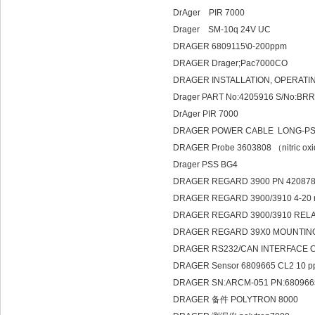
DrAger PIR 7000
Drager SM-10q 24V UC
DRAGER 6809115\0-200ppm
DRAGER Drager;Pac7000CO
DRAGER INSTALLATION, OPERATI
Drager PART No:4205916 S/No:BR
DrAger PIR 7000
DRAGER POWER CABLE LONG-PSU 
DRAGER Probe 3603808 （nitric ox
Drager PSS BG4
DRAGER REGARD 3900 PN 42087
DRAGER REGARD 3900/3910 4-20 m
DRAGER REGARD 3900/3910 REL
DRAGER REGARD 39X0 MOUNTIN
DRAGER RS232/CAN INTERFACE 
DRAGER Sensor 6809665 CL2 10 
DRAGER SN:ARCM-051 PN:68096
DRAGER 备件 POLYTRON 8000