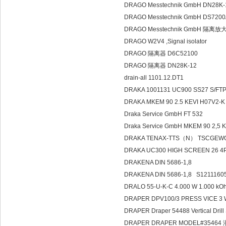
DRAGO Messtechnik GmbH DN2
DRAGO Messtechnik GmbH DS720
DRAGO Messtechnik GmbH 隔离放
DRAGO W2V4 ,Signal isolator
DRAGO 隔离器 D6C52100
DRAGO 隔离器 DN28K-12
drain-all 1101.12.DT1
DRAKA 1001131 UC900 SS27 S/FT
DRAKA MKEM 90 2.5 KEVI H07
Draka Service GmbH FT 532
Draka Service GmbH MKEM 90 2,5 
DRAKA TENAX-TTS（N） TSCGEWOUE
DRAKA UC300 HIGH SCREEN 26 4P
DRAKENA DIN 5686-1,8
DRAKENA DIN 5686-1,8 S1211160
DRALO 55-U-K-C 4.000 W 1.000 k
DRAPER DPV100/3 PRESS VICE 3
DRAPER Draper 54488 Vertical Drill
DRAPER DRAPER MODEL#3546