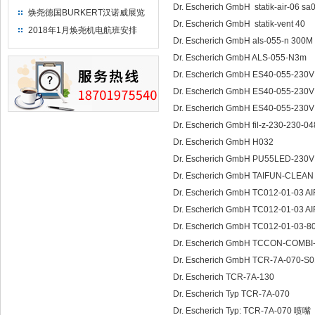
Dr. Escherich GmbH statik-air-06 
焕尧德国BURKERT汉诺威展览
Dr. Escherich GmbH statik-vent 40
（2018）
2018年1月焕尧机电航班安排
Dr. Escherich GmbH als-055-n 300M
Dr. Escherich GmbH ALS-055-N3m
Dr. Escherich GmbH ES40-055-230
Dr. Escherich GmbH ES40-055-23
Dr. Escherich GmbH ES40-055-23
Dr. Escherich GmbH fil-z-230-230-0
Dr. Escherich GmbH H032
Dr. Escherich GmbH PU55LED-230
Dr. Escherich GmbH TAIFUN-CLEAN
Dr. Escherich GmbH TC012-01-03 
Dr. Escherich GmbH TC012-01-03 
Dr. Escherich GmbH TC012-01-03-
Dr. Escherich GmbH TCCON-COMBI
Dr. Escherich GmbH TCR-7A-070-S
Dr. Escherich TCR-7A-130
Dr. Escherich Typ TCR-7A-070
Dr. Escherich Typ: TCR-7A-070 喷嘴