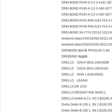
DREI-BOND RS45-6-3,2-3-A181-SE?
DREI-BOND RS45-6-3,2-3-A90-SE??
DREI-BOND RS45-6-3,2-3-A90-SE??
DREI-BOND RS45-RW-A181-F10-3-
DREI-BOND RS45-RW-A181-F10-3-
DREI-BOND S6-2??4.220.02.1023.
dreibond stator/156528/263.00112.
dreibond stator/156528/263.00112.
DREIBOND 操作屏 PP420.0571-B5
DREIBOND 电磁阀
DRELLO 1091H 0810.1091H089
DRELLO 1091K 0810.1091K181
DRELLO 4049 1.4049.60001
DRELLO LE4049
DRELLO DR 1015
DRELLO DR3009??NR.300
DRELLO GmbH & Co. KG 3.BS186.
Drello Gmbh B-106-1. SN 1.B106.2000
Drello Gmbh B-106-1. SN 1.B106.20