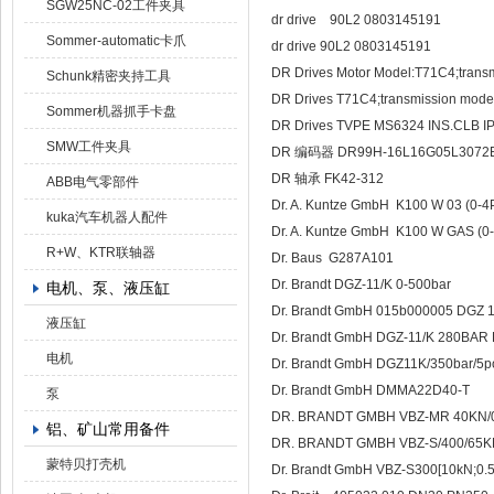
SGW25NC-02工件夹具
dr drive 90L2 0803145191
Sommer-automatic卡爪
dr drive 90L2 0803145191
DR Drives Motor Model:T71C4;trans
Schunk精密夹持工具
DR Drives T71C4;transmission mod
Sommer机器抓手卡盘
DR Drives TVPE MS6324 INS.CLB IP
SMW工件夹具
DR 编码器 DR99H-16L16G05L3072
DR 轴承 FK42-312
ABB电气零部件
Dr. A. Kuntze GmbH K100 W 03 (0-
kuka汽车机器人配件
Dr. A. Kuntze GmbH K100 W GAS (
R+W、KTR联轴器
Dr. Baus G287A101
Dr. Brandt DGZ-11/K 0-500bar
电机、泵、液压缸
Dr. Brandt GmbH 015b000005 D
液压缸
Dr. Brandt GmbH DGZ-11/K 280B
电机
Dr. Brandt GmbH DGZ11K/350bar/
Dr. Brandt GmbH DMMA22D40-T
泵
DR. BRANDT GMBH VBZ-MR 40KN/
铝、矿山常用备件
DR. BRANDT GMBH VBZ-S/400/65K
蒙特贝打壳机
Dr. Brandt GmbH VBZ-S300[10kN;0