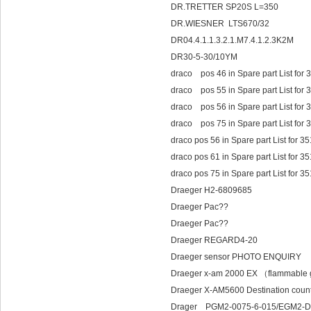
DR.TRETTER SP20S L=350
DR.WIESNER LTS670/32
DR04.4.1.1.3.2.1.M7.4.1.2.3K2M
DR30-5-30/10YM
draco pos 46 in Spare part List for
draco pos 55 in Spare part List for
draco pos 56 in Spare part List for
draco pos 75 in Spare part List for
draco pos 56 in Spare part List for 
draco pos 61 in Spare part List for 
draco pos 75 in Spare part List for 
Draeger H2-6809685
Draeger Pac??
Draeger Pac??
Draeger REGARD4-20
Draeger sensor PHOTO ENQUIRY
Draeger x-am 2000 EX （flammabl
Draeger X-AM5600 Destination cou
Drager PGM2-0075-6-015/EGM2-