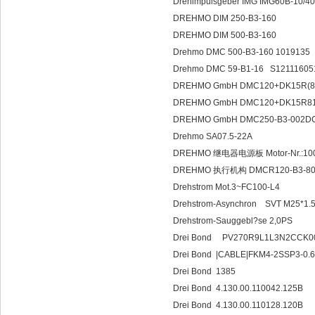
Drehimpulsgeber IMG IMG60B-10/
DREHMO DIM 250-B3-160
DREHMO DIM 500-B3-160
Drehmo DMC 500-B3-160 1019135
Drehmo DMC 59-B1-16 S1211160
DREHMO GmbH DMC120+DK15R(8:
DREHMO GmbH DMC120+DK15R81
DREHMO GmbH DMC250-B3-002D
Drehmo SA07.5-22A
DREHMO 继电器电源板 Motor-Nr.:10033
DREHMO 执行机构 DMCR120-B3-8
Drehstrom Mot.3~FC100-L
Drehstrom-Asynchron SVT M25*1.
Drehstrom-Sauggebl?se 2,
Drei Bond PV270R9L1L3N2CCK
Drei Bond |CABLE|FKM4-2SSP3-0.6
Drei Bond 1385
Drei Bond 4.130.00.110042.125B
Drei Bond 4.130.00.110128.120B