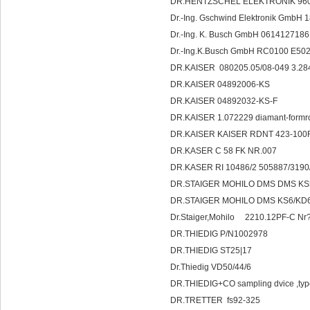
DR.HENTZSCHEL ELEKTRONIK 960
Dr.-Ing. Gschwind Elektronik Gmb
Dr.-Ing. K. Busch GmbH 061412
Dr.-Ing.K.Busch GmbH RC0100 E5
DR.KAISER 080205.05/08-049 3.2
DR.KAISER 04892006-KS
DR.KAISER 04892032-KS-F
DR.KAISER 1.072229 diamant-formr
DR.KAISER KAISER RDNT 423-100
DR.KASER C 58 FK NR.007
DR.KASER RI 10486/2 505887/3190
DR.STAIGER MOHILO DMS DMS KS5
DR.STAIGER MOHILO DMS KS6/KD
Dr.Staiger,Mohilo
DR.THIEDIG P/N1002978
DR.THIEDIG ST25|17
Dr.Thiedig VD50/44/6
DR.THIEDIG+CO sampling dvice ,ty
DR.TRETTER fs92-325