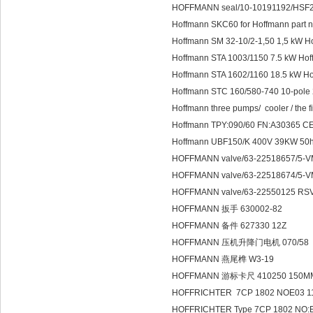
HOFFMANN seal/10-10191192/HSF
Hoffmann SKC60 for Hoffmann part 
Hoffmann SM 32-10/2-1,50 1,5 kW H
Hoffmann STA 1003/1150 7.5 kW Hof
Hoffmann STA 1602/1160 18.5 kW Ho
Hoffmann STC 160/580-740 10-pole 
Hoffmann three pumps/ cooler / the fil
Hoffmann TPY:090/60 FN:A30365 
Hoffmann UBF150/K 400V 39KW 50h
HOFFMANN valve/63-22518657/5-
HOFFMANN valve/63-22518674/5
HOFFMANN valve/63-22550125 RS
HOFFMANN 扳手 630002-82
HOFFMANN 备件 627330 12Z
HOFFMANN 压机升降门电机 070/58
HOFFMANN 燕尾榫 W3-19
HOFFMANN 游标卡尺 410250 150M
HOFFRICHTER 7CP 1802 NOE03 1
HOFFRICHTER Type 7CP 1802 NO: