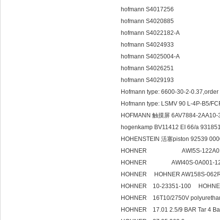
hofmann S4017256
hofmann S4020885
hofmann S4022182-A
hofmann S4024933
hofmann S4025004-A
hofmann S4026251
hofmann S4029193
Hofmann type: 6600-30-2-0.37,orde
Hofmann type: LSMV 90 L-4P-B5/FCR
HOFMANN 触摸屏 6AV7884-2AA10-
hogenkamp BV11412 EI 66/a 9318
HOHENSTEIN 活塞piston 92539 000
HOHNER AWI5S-12
HOHNER AWI40S-0A00
HOHNER HOHNER AW158S-062
HOHNER 10-23351-100 HOHN
HOHNER 16T10/2750V polyurethan
HOHNER 17.01 2.5/9 BAR Tar 4 Ba