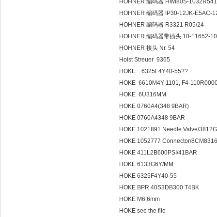
HOHNER 编码器 HWI80S-1032R541
HOHNER 编码器 IP30-12JK-E5AC-1
HOHNER 编码器 R3321 R05/24
HOHNER 编码器带插头 10-11652-10
HOHNER 接头 Nr. 54
Hoist Streuer 9365
HOKE 6325F4Y40-55??
HOKE 6610M4Y 1101, F4-110R000
HOKE 6U316MM
HOKE 0760A4(348 9BAR)
HOKE 0760A4348 9BAR
HOKE 1021891 Needle Valve/38
HOKE 1052777 Connector/8CM83
HOKE 411L2B600PSI/41BAR
HOKE 6133G6Y/MM
HOKE 6325F4Y40-55
HOKE BPR 40S3DB300 T4BK
HOKE M6,6mm
HOKE see the file