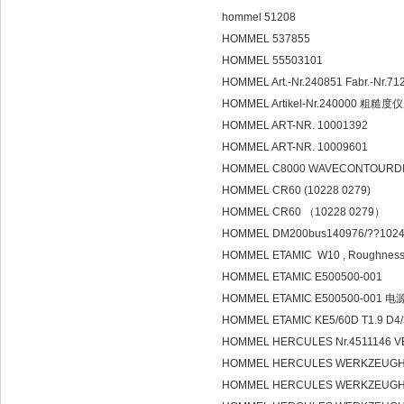
hommel 51208
HOMMEL 537855
HOMMEL 55503101
HOMMEL Art.-Nr.240851 Fabr.-Nr.71
HOMMEL Artikel-Nr.240000 粗糙
HOMMEL ART-NR. 10001392
HOMMEL ART-NR. 10009601
HOMMEL C8000 WAVECONTOURDI
HOMMEL CR60 (10228 0279)
HOMMEL CR60 （10228 0279）
HOMMEL DM200bus140976/??1024
HOMMEL ETAMIC W10 , Roughness
HOMMEL ETAMIC E500500-001
HOMMEL ETAMIC E500500-001 电
HOMMEL ETAMIC KE5/60D T1.9 D
HOMMEL HERCULES Nr.4511146 VERB
HOMMEL HERCULES WERKZEUGHANDEL 
HOMMEL HERCULES WERKZEUGHAN