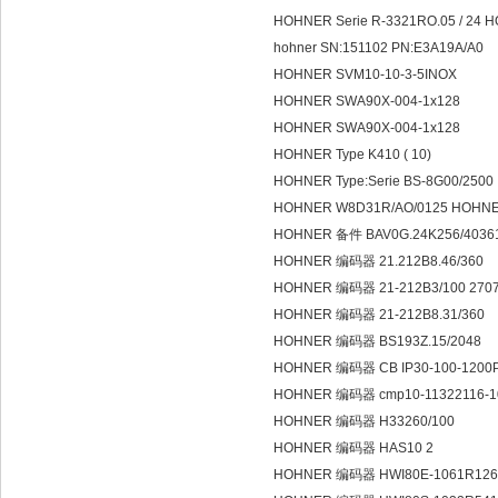
HOHNER Serie R-3321RO.05 / 2
hohner SN:151102 PN:E3A19A/A0
HOHNER SVM10-10-3-5INOX
HOHNER SWA90X-004-1x128
HOHNER SWA90X-004-1x128
HOHNER Type K410 ( 10)
HOHNER Type:Serie BS-8G00/250
HOHNER W8D31R/AO/0125 HOH
HOHNER 备件 BAV0G.24K256/4036
HOHNER 编码器 21.212B8.46/360
HOHNER 编码器 21-212B3/100 270
HOHNER 编码器 21-212B8.31/360
HOHNER 编码器 BS193Z.15/2048
HOHNER 编码器 CB IP30-100-1200
HOHNER 编码器 cmp10-11322116-1
HOHNER 编码器 H33260/100
HOHNER 编码器 HAS10 2
HOHNER 编码器 HWI80E-1061R126-10