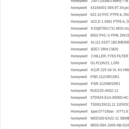
Honeywell 2XPT100/B/3-WIRE??B
honeywell 43164001-004,97.34,p
honeywell 622.10 PVC PTFE-k, DN
Honeywell 622.D 1.4581 PTFE-k, 
Honeywell 8 DQ07001731 MSS cha
honeywell 8002 PVC-U FPM, DN1
Honeywell AL111
Honeywell BZ
Honeywell CHILLER, F76S FILTER 
honeywell G1-FLDN15, L200
Honeywell K11R 225 S4 VL KV HW
honeywell PSR-11153R15R1
Honeywell PSR-11206R20R1
honeywell R2D225-AV02-12
honeywell STD924-E1A-00000-HC
honeywell TSG912N11L11 110VD
Honeywell type:0??16bar（0??1.6）
honeywell W2D160-EA22-11 SIEM
honeywell WDG-58A-1000-AB-G24