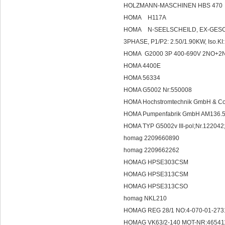
HOLZMANN-MASCHINEN HBS 470
HOMA H117A
HOMA N-SEELSCHEILD, EX-GESCH.N
3PHASE, P1/P2: 2.50/1.90KW, Iso.
HOMA G2000 3P 400-690V 2NO+2NC
HOMA 4400E
HOMA 56334
HOMA G5002 Nr:550008
HOMA Hochstromtechnik GmbH & 
HOMA Pumpenfabrik GmbH AM136.5
HOMA TYP G5002v III-pol;Nr.1220
homag 2209660890
homag 2209662262
HOMAG HPSE303CSM
HOMAG HPSE313CSM
HOMAG HPSE313CSO
homag NKL210
HOMAG REG 28/1 NO:4-070-01-27
HOMAG VK63/2-140 MOT-NR:465411