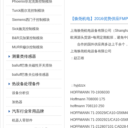
Phoenix菲尼克斯控制模块
Turck图尔克控制模块
【焕尧机电】2016优势供应FMP4D
Siemens西门子控制模块
Sick施克控制模块
上海焕尧机电设备有限公司（Shanghai 
欧洲源头货源+每周定期航班，避免中
B&R贝加莱控制模块
合作的国外供应商多达上千余个，产
MURR穆尔控制模块
上海焕尧机电设备有限公司
测量类传感器
：赵正雄
balluff巴鲁夫磁性开关滑块
balluff巴鲁夫位移传感器
热设备处理备件
：hyjdzzx
HOFFMANN 70-1936030
设备分析仪
Hoffmann 708000 175
加热器
hoffmann 708110 250
汽车行业常用品牌
HOFFMANN 71-20029/CA10-G56M4
HOFFMANN 71-2002921/CA10-G56
机器人零部件
HOFFMANN 71-212807101 CAD28