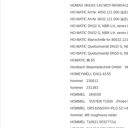
HOMAG VK63/2-140 MOT-NR4654111
HO-MATIC Art.Nr. 4050.121.00
HO-MATIC Art.Nr. 8032.121.00
HO-MATIC DN32 G, NBR-LH, series 
HO-MATIC DN32 G, NBR-LH, series
HO-MATIC Manschette for 8003
HO-MATIC Quetschventil DN32 G, N
HO-MATIC Quetschventil DN50 G, N
HOMATIC 阀 65
Hombach Waermetechnik GmbH W/1
HOMEYWELL EN11-6155
hommel 230612
hommel 231383
HOMMEL 284039
HOMMEL TASTER T1000 （Probe
HOMMEL GR53x58/24V+PLG 52 i=8:
hommel W5 roughness meter
HOMMEL ?10621.0032??2x)