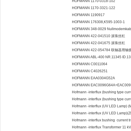
HOFMANN 1170-0318-102
HOFMANN 1170-3321-122
HOFMANN 1190917
HOFMANN 176308,K595-1003-1
HOFMANN 348-0029 Nullmodemka
HOFMANN 422-041510 滚珠丝杠
HOFMANN 422-041675 滚珠丝杠
HOFMANN 422-054784 联轴器用轴
HOFMANN ABL-400 NR.11345 ID.13
HOFMANN C0011064
HOFMANN C4026251
HOFMANN EAA0304G52A
HOFMANN EAC0096G64A+EAC009
Hofmann -interflux (bushing type cur
Hofmann -interflux (bushing type cu
Hofmann -interflux (UV LED Lamp) 
Hofmann -interflux (UV LED Lamp)
Hofmann -interflux bushing current
Hofmann -interflux Transformer 11 