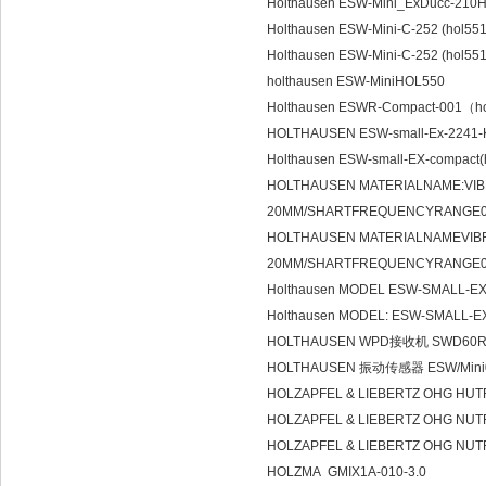
Holthausen ESW-Mini_ExDucc-210
Holthausen ESW-Mini-C-252 (hol55
Holthausen ESW-Mini-C-252 (hol
holthausen ESW-MiniHOL550
Holthausen ESWR-Compact-001（h
HOLTHAUSEN ESW-small-Ex-2241-K2
Holthausen ESW-small-EX-compact(
HOLTHAUSEN MATERIALNAME:VI
20MM/SHARTFREQUENCYRANGE0
HOLTHAUSEN MATERIALNAMEVIB
20MM/SHARTFREQUENCYRANGE0
Holthausen MODEL ESW-SMALL-EX
Holthausen MODEL: ESW-SMALL-E
HOLTHAUSEN WPD接收机 SWD60
HOLTHAUSEN 振动传感器 ESW/Mini05
HOLZAPFEL & LIEBERTZ OHG HUTR
HOLZAPFEL & LIEBERTZ OHG NUT
HOLZAPFEL & LIEBERTZ OHG NUT
HOLZMA GMIX1A-010-3.0