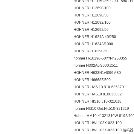
HOHNER H11P50/360 2901 5901 H
HOHNER H12690/100
HOHNER H12690/50
HOHNER H12692/100
HOHNER H12692/50
HOHNER H1624A.40/250
HOHNER H1624A/1000
HOHNER H16290/50
hohner H-16290-50??Nr.253355
hohner H332A0/2000;2511
HOHNER H633N1/4096 AB0
HOHNER H6668Z/500
HOHNER HAS 10 810-635879
HOHNER HAS10 810635862
HOHNER HIS10 510-321618
hohner HIS10 Ord.Nr:510-321219
Hohner HM10-41321310W-8192/40
HOHNER HWI 103X-023-100
HOHNER HWI 103X-023-100 编码器