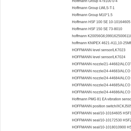
Hoffmann Group 479100 0-4
Hoffmann Group LWLS-T-1
Hoffmann Group M10*1.5
Hoffmann HSF 100 SE 10-10164605
Hoffmann HSF 150 SE 73-8010
hoffmann K20056G6;099162
hoffmann KNIPEX 4621-A11
HOFFMANN level sensor/LK7023
HOFFMANN level sensor/LK7024
HOFFMANN nozzle/21-44682/ALCO
HOFFMANN nozzle/24-44683/ALCO 
HOFFMANN nozzle/24-44684/ALCO 
HOFFMANN nozzle/24-44685/ALCO 
HOFFMANN nozzle/24-44686/ALCO 
Hoffmann PMG 81 EA vibratio
HOFFMANN position switch/XCKJ5
HOFFMANN seal/10-10164605 HSF
HOFFMANN seal/10-10172530 HSF
HOFFMANN seal/10-1018010900 H