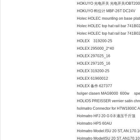
HOKUYO 光电开关 光电开关/OBT200-
HOKUYO 料位计 MBF-26T DC24V
Holec HOLEC mounting on base
Holec HOLEC top hat rail bar 741B0
Holec HOLEC top hat rail bar 
HOLEX 319200-25
HOLEX 295000_2*40
HOLEX 297025_16
HOLEX 297105_16
HOLEX 319200-25
HOLEX 61960012
HOLEX 备件 627377
holger clasen MAG9000 600w sp
HOLIOS PREISSER vernier satin ch
holmatro Connector for HTW1800C 
Holmatro HFJ 20 G 0.8 液压千斤顶
Holmatro HPS 60AU
Holmatro Model:ISU 20 ST, AN:170
Holmatro ModelISU 20 ST, AN170.