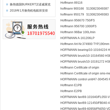
Hoffmann 89116
焕尧德国BURKERT汉诺威展览
hoffmann 900166 S130823049387
（2018）
2018年1月焕尧机电航班安排
hoffmann 950179 S130823049383
Hoffmann 956670 750/FS
Hoffmann 956700 1000/FS
Hoffmann 96Bar 100L/min
HOFFMANN A-161206LP
Hoffmann Art-Nr.374900 TYP.190mm
HOFFMANN bearing/10-10164224 
HOFFMANN brush/10-10164560 HS
HOFFMANN brush/10-10191272 HS
Hoffmann Certificate of origin
Hoffmann Certificate of origin 
HOFFMANN control unit/47-304545
Hoffmann E1PB
Hoffmann E2PB
HOFFMANN fan/69-101640/FL050-V
HOFFMANN fan/69-121450/FB040-4
HOFFMANN fan/69-60958/FN050-VD