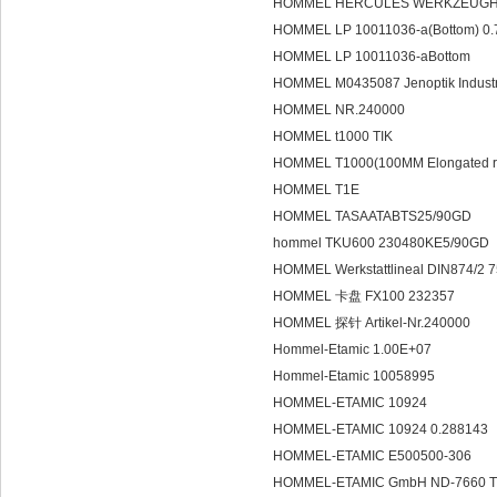
HOMMEL HERCULES WERKZEUGHAND
HOMMEL LP 10011036-a(Bottom) 0.
HOMMEL LP 10011036-aBottom
HOMMEL M0435087 Jenoptik Indus
HOMMEL NR.240000
HOMMEL t1000 TIK
HOMMEL T1000(100MM Elongated r
HOMMEL T1E
HOMMEL TASAATABTS25/90GD
hommel TKU600 230480KE5/90GD
HOMMEL Werkstattlineal DIN874/2 
HOMMEL 卡盘 FX100 232357
HOMMEL 探针 Artikel-Nr.240000
Hommel-Etamic 1.00E+07
Hommel-Etamic 10058995
HOMMEL-ETAMIC 10924
HOMMEL-ETAMIC 10924 0.288143
HOMMEL-ETAMIC E500500-306
HOMMEL-ETAMIC GmbH ND-7660 TPE