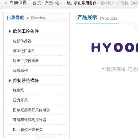
当前位置：
首 页
>
产品中心
> >
铝、矿山常用备件
> 蒙特贝Z92打壳机【焕尧机
产品展示
目录导航
Directory
Products
上海焕尧机电设备有限公司
欧美工控备件
位移传感器
德国进口备件
欧美工控传感器
优势系列
控制系统模块
柱塞泵
压力开关
图尔克感应开关传感器
可编程计算机控制器
Kant肯特压差开关