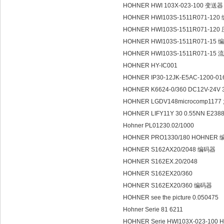
HOHNER HWI 103X-023-100 变送器
HOHNER HWI103S-1511R071-12
HOHNER HWI103S-1511R071-1
HOHNER HWI103S-1511R071-15
HOHNER HWI103S-1511R071-1
HOHNER HY-IC001
HOHNER IP30-12JK-E5AC-1200-0
HOHNER K6624-0/360 DC12V-24V 
HOHNER LGDV148microcomp1177 ;1
HOHNER LIFY11Y 30 0.55NN E238
Hohner PL01230.02/1000
HOHNER PRO1330/180 HOHNER
HOHNER S162AX20/2048 编码器
HOHNER S162EX.20/2048
HOHNER S162EX20/360
HOHNER S162EX20/360 编码器
HOHNER see the picture 0.050475
Hohner Serie 81 6211
HOHNER Serie HWI103X-023-10