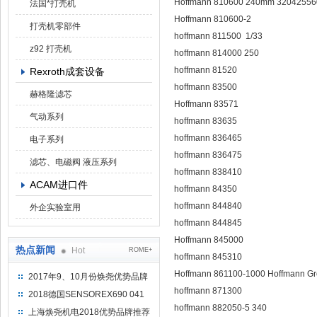
Hoffmann 810600 240mm 3204255
法国*打壳机
Hoffmann 810600-2
打壳机零部件
hoffmann 811500 1/33
z92 打壳机
hoffmann 814000 250
hoffmann 81520
Rexroth成套设备
hoffmann 83500
赫格隆滤芯
Hoffmann 83571
气动系列
hoffmann 83635
hoffmann 836465
电子系列
hoffmann 836475
滤芯、电磁阀 液压系列
hoffmann 838410
ACAM进口件
hoffmann 84350
hoffmann 844840
外企实验室用
hoffmann 844845
Hoffmann 845000
热点新闻
Hot
ROME+
hoffmann 845310
Hoffmann 861100-1000 Hoffmann
2017年9、10月份焕尧优势品牌
推荐
hoffmann 871300
2018德国SENSOREX690 041
hoffmann 882050-5 340
415 D
上海焕尧机电2018优势品牌推荐