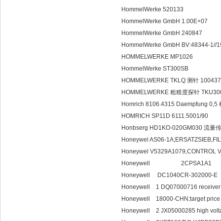
HommelWerke 520133
HommelWerke GmbH 1.00E+07
HommelWerke GmbH 240847
HommelWerke GmbH BV:48344-1//194
HOMMELWERKE MP1026
HommelWerke ST300SB
HOMMELWERKE TKLQ 测针 100437
HOMMELWERKE 粗糙度探针 TKU300/
Homrich 8106.4315 Daempfung 
HOMRICH SP11D 6111.5001/90
Honbserg HD1KO-020GM030 流
Honeywel AS06-1A;ERSATZSIEB,FI
Honeywel V5329A1079,CONTROL V
Honeywell 2C
Honeywell DC1040CR-302000-E
Honeywell 1 DQ07000716 receiver w
Honeywell 18000-CH
Honeywell 2 JX05000285 high volta