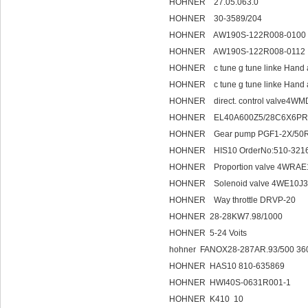
HOHNER 27.05.063.0
HOHNER 30-3589/204
HOHNER AW190S
HOHNER AW190S
HOHNER c tune g tune linke Hand a
HOHNER c tune g tune l
HOHNER direct. control valve4WM
HOHNER EL40A600Z5/28C6X6PR
HOHNER Gear pump PGF1-2X/50
HOHNER HIS10 OrderNo:510-32
HOHNER Proportion valve 4WRAE
HOHNER Solenoid valve 4WE10J
HOHNER Way throttle DRVP-20
HOHNER 28-28KW7.98/1000
HOHNER 5-24 Voits
hohner FANOX28-287AR.93/500 36
HOHNER HAS10 810-635869
HOHNER HWI40S-0631R001-1
HOHNER K410 10