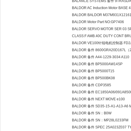
BALANCE SYSTEMS 备件 9TRASD
BALDOR AC Induction Motor BASE 
BALDOR BALDOR M37M931X1216
BALDOR Motor Part NO:GP7406
BALDOR SERVO MOTOR SER 03 SPE
CLASS:F AMB.40C DUTY CONT BRU
BALDOR VE100针辊电机控制器 FD2A
BALDOR 备件 8600GRA20D167L（
BALDOR 备件 A44-1229-3034 A110
BALDOR 备件 BP5000AW14SP
BALDOR 备件 BP5000T15
BALDOR 备件 BP500BK08
BALDOR 备件 CDP3585
BALDOR 备件 EC1850A06/091A850B
BALDOR 备件 NEXT MOVE e100
BALDOR 备件 SD35-15-A1-A13-A6
BALDOR 备件 SN：B0W
BALDOR 备件 SN：MP28L0233FM
BALDOR 备件 SPEC 25A023Z037 T