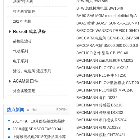
B+W 网关 BW1569
法国*打壳机
B+W 总线模块电源 BW1649
打壳机零部件
BA 90 SA6 MGM motori elettrici SpA
z92 打壳机
BAAS 喷嘴 BAAS/FSUN-S-5-120°-M
BABCOCK WANSON PRE001-09407 
Rexroth成套设备
BACCARA 电磁阀 GEM-B-31 24V 50
赫格隆滤芯
BACCARA 气缸 S5000.080.0050.0.0
气动系列
BACHCO 备件 型号 CBH50-40
BACHMANN can总线模块 CM202
电子系列
BACHMANN PLC CPU MX213
滤芯、电磁阀 液压系列
BACHMANN PLC备件 NT250
ACAM进口件
BACHMANN PLC计数器模块 CNT 20
BACHMANN PLC控制器 MPC240
外企实验室用
BACHMANN 备件 DI232
BACHMANN 传感器 BS210
热点新闻
Hot
ROME+
BACHMANN 传感器 DO232
BACHMANN 串口模块 RS204
2017年9、10月份焕尧优势品牌
推荐
BACHMANN 模块 A10288
2018德国SENSOREX690 041
BACHMANN 模块 CNT204/H
415 D
上海焕尧机电2018优势品牌推荐