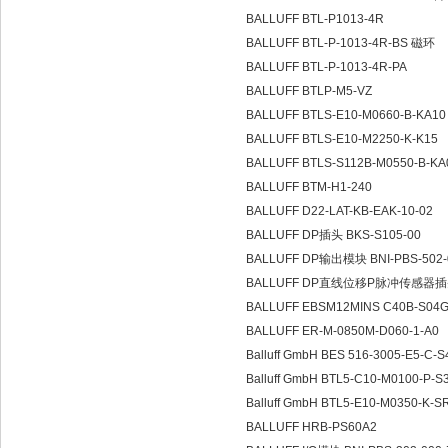
BALLUFF BTL-P1013-4R
BALLUFF BTL-P-1013-4R-BS 磁环
BALLUFF BTL-P-1013-4R-PA
BALLUFF BTLP-M5-VZ
BALLUFF BTLS-E10-M0660-B-KA1
BALLUFF BTLS-E10-M2250-K-K15
BALLUFF BTLS-S112B-M0550-B-K
BALLUFF BTM-H1-240
BALLUFF D22-LAT-KB-EAK-10-02
BALLUFF DP插头 BKS-S105-00
BALLUFF DP输出模块 BNI-PBS-502-
BALLUFF DP直线位移P脉冲传感器插头 
BALLUFF EBSM12MINS C40B-S
BALLUFF ER-M-0850M-D060-1-A0
Balluff GmbH BES 516-3005-E5-C-
Balluff GmbH BTL5-C10-M0100-P-S
Balluff GmbH BTL5-E10-M0350-K-
BALLUFF HRB-PS60A2