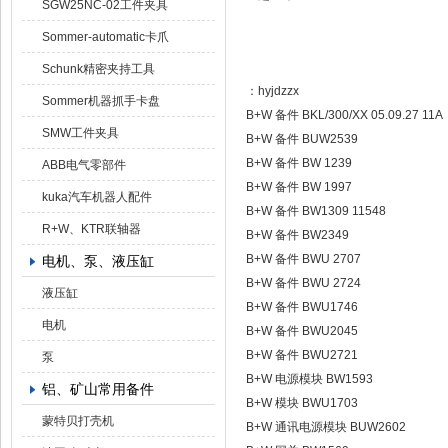
SGW25NC-02工件夹具
Sommer-automatic卡爪
Schunk精密夹持工具
：hyjdzzx
Sommer机器抓手卡盘
B+W 备件 BKL/300/XX 05.09.27 11A
SMW工件夹具
B+W 备件 BUW2539
B+W 备件 BW 1239
ABB电气零部件
B+W 备件 BW 1997
kuka汽车机器人配件
B+W 备件 BW1309 11548
R+W、KTR联轴器
B+W 备件 BW2349
B+W 备件 BWU 2707
电机、泵、液压缸
B+W 备件 BWU 2724
液压缸
B+W 备件 BWU1746
电机
B+W 备件 BWU2045
B+W 备件 BWU2721
泵
B+W 电源模块 BW1593
铝、矿山常用备件
B+W 模块 BWU1703
蒙特贝打壳机
B+W 通讯电源模块 BUW2602