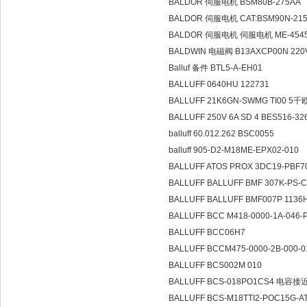
BALDOR 伺服电机 BSM80B-275AA
BALDOR 伺服电机 CAT:BSM90N-215
BALDOR 伺服电机 伺服电机 ME-454
BALDWIN 电磁阀 B13AXCP00N 22
Balluf 备件 BTL5-A-EH01
BALLUFF 0640HU 122731
BALLUFF 21K6GN-SWMG TI00 5千
BALLUFF 250V 6A SD 4 BES516-32
balluff 60.012.262 BSC0055
balluff 905-D2-M18ME-EPX02-010
BALLUFF ATOS PROX 3DC19-PBF7
BALLUFF BALLUFF BMF 307K-PS-
BALLUFF BALLUFF BMF007P 113
BALLUFF BCC M418-0000-1A-046-
BALLUFF BCC06H7
BALLUFF BCCM475-0000-2B-000-0
BALLUFF BCS002M 010
BALLUFF BCS-018PO1CS4 电容
BALLUFF BCS-M18TTI2-POC15G-A