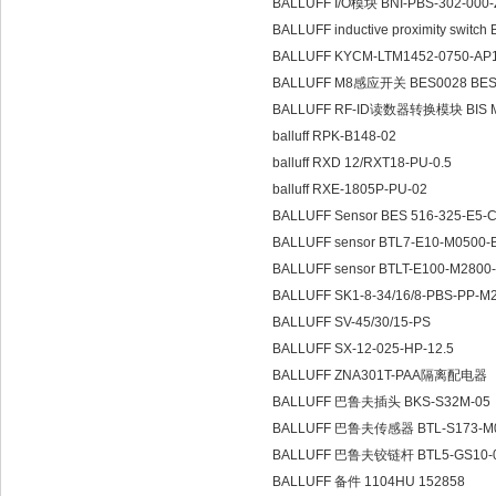
BALLUFF I/O模块 BNI-PBS-302-000
BALLUFF inductive proximity switc
BALLUFF KYCM-LTM1452-0750-AP
BALLUFF M8感应开关 BES0028 BES
BALLUFF RF-ID读数器转换模块 BIS M
balluff RPK-B148-02
balluff RXD 12/RXT18-PU-0.5
balluff RXE-1805P-PU-02
BALLUFF Sensor BES 516-325-E5-
BALLUFF sensor BTL7-E10-M0500-
BALLUFF sensor BTLT-E100-M2800
BALLUFF SK1-8-34/16/8-PBS-PP-M
BALLUFF SV-45/30/15-PS
BALLUFF SX-12-025-HP-12.5
BALLUFF ZNA301T-PAA隔离配电器
BALLUFF 巴鲁夫插头 BKS-S32M-05
BALLUFF 巴鲁夫传感器 BTL-S173-M0
BALLUFF 巴鲁夫铰链杆 BTL5-GS10-
BALLUFF 备件 1104HU 152858