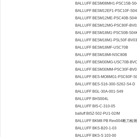
BALLUFF BESM08MH1-PSC15B-S
BALLUFF BESM12EF1-PSC10F-S0
BALLUFF BESM12ME-PSC40B-S04
BALLUFF BESM12MG-PSC80F-BV
BALLUFF BESM18M1-PSC50B-S04
BALLUFF BESM18M1-PSL50F-BV
BALLUFF BESM18MF-USC70B
BALLUFF BESM18MI-NSC80B
BALLUFF BESM30MG-USC70B-BV
BALLUFF BESM30MM-PSC30F-B
BALLUFF BES-MO8MG1-PSC60F-S
BALLUFF BES-S16-300-S262-S4-D
BALLUFF BGL-30A-001-S49
BALLUFF BHS004L
BALLUFF BIS-C-310-05
balluff BISZ-502-PU1-02/M
BALLUFF BKM8 PB Rev004断刀
BALLUFF BKS-B20-1-03
BALLUFF BKS-S 103-00