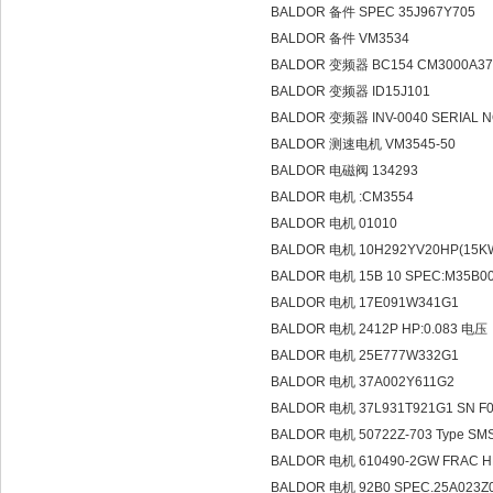
BALDOR 备件 SPEC 35J967Y705
BALDOR 备件 VM3534
BALDOR 变频器 BC154 CM3000A3
BALDOR 变频器 ID15J101
BALDOR 变频器 INV-0040 SERIAL N
BALDOR 测速电机 VM3545-50
BALDOR 电磁阀 134293
BALDOR 电机 :CM3554
BALDOR 电机 01010
BALDOR 电机 10H292YV20HP(15K
BALDOR 电机 15B 10 SPEC:M35B0
BALDOR 电机 17E091W341G1
BALDOR 电机 2412P HP:0.083 
BALDOR 电机 25E777W332G1
BALDOR 电机 37A002Y611G2
BALDOR 电机 37L931T921G1 SN F
BALDOR 电机 50722Z-703 Type SMS
BALDOR 电机 610490-2GW FRAC 
BALDOR 电机 92B0 SPEC.25A023Z