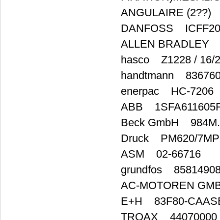
ANGULAIRE (2??)
DANFOSS ICFF20
ALLEN BRADLEY 
hasco Z1228 / 16/2
handtmann 83676
enerpac HC-7206
ABB 1SFA611605
Beck GmbH 984M.
Druck PM620/7MPa
ASM 02-66716
grundfos 8581490
AC-MOTOREN GMB
E+H 83F80-CAA
TROAX 44070000