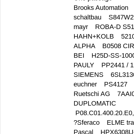
Brooks Automation
schaltbau S847W
mayr ROBA-D S511
HAHN+KOLB 5210
ALPHA B0508 CI
BEI H25D-SS-1000
PAULY PP2441 / 15
SIEMENS 6SL3130
euchner PS4127
Ruetschi AG 7AAI0
DUPLOMATIC
P08.C01.400.20.E0,
?Sferaco ELME tra
Pascal HPX6308U