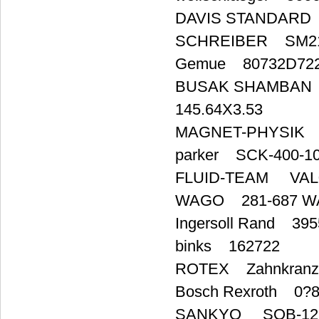
DAVIS STANDARD
SCHREIBER SM210
Gemue 80732D722
BUSAK SHAMBAN 14
145.64X3.53
MAGNET-PHYSIK 
parker SCK-400-10
FLUID-TEAM VAL
WAGO 281-687 
Ingersoll Rand 39
binks 162722
ROTEX Zahnkranz 75
Bosch Rexroth 0?
SANKYO SOB-12