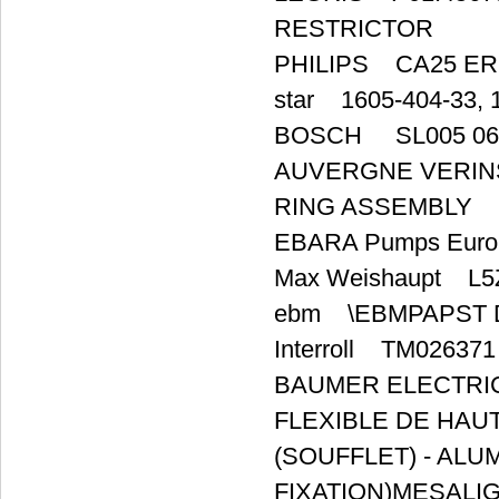
RESTRICTOR
PHILIPS CA25 ER
star 1605-404-33, 
BOSCH SL005 06
AUVERGNE VERINS 
RING ASSEMBLY
EBARA Pumps Europ
Max Weishaupt L5
ebm \EBMPAPST D
Interroll TM026371
BAUMER ELECTRI
FLEXIBLE DE HAUT
(SOUFFLET) - ALU
FIXATION)MESALIGN