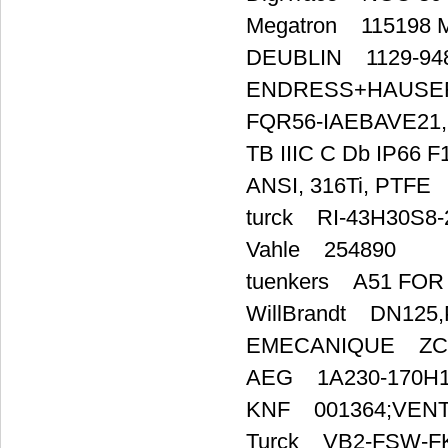
Megatron 115198 
DEUBLIN 1129-948
ENDRESS+HAUSER 
FQR56-IAEBAVE21, Inf
TB IIIC C Db IP66 F
ANSI, 316Ti, PTFE
turck RI-43H30S8-2
Vahle 254890
tuenkers A51 FOR
WillBrandt DN125,
EMECANIQUE ZCK
AEG 1A230-170H1 
KNF 001364;VENT
Turck VB2-FSW-F