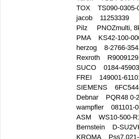
TOX TS090-0305-
jacob 11253339
Pilz PNOZmulti, 8
PMA KS42-100-00
herzog 8-2766-354
Rexroth R9009129
SUCO 0184-45903-
FREI 149001-6110
SIEMENS 6FC5447
Debnar PQR48 0-
wampfler 081101-0
ASM WS10-500-R1K
Bernstein D-SU2V
KROMA Pss7.021-