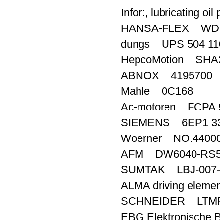
Infor:, lubricating 
HANSA-FLEX WD26
dungs UPS 504 11
HepcoMotion SHA
ABNOX 4195700
Mahle 0C168
Ac-motoren FCPA 
SIEMENS 6EP1 331
Woerner NO.44000
AFM DW6040-RS5
SUMTAK LBJ-007-
ALMA driving elem
SCHNEIDER LTM
EBG Elektronische