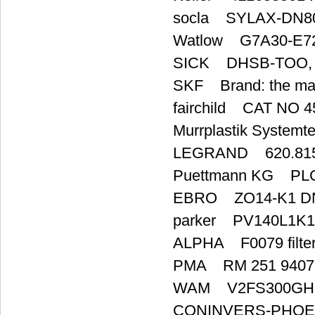
socla SYLAX-DN8
Watlow G7A30-E7
SICK DHSB-TOO, P
SKF Brand: the mai
fairchild CAT NO
Murrplastik Syste
LEGRAND 620.81
Puettmann KG PL
EBRO ZO14-K1 DN2
parker PV140L1K
ALPHA F0079 filte
PMA RM 251 9407-
WAM V2FS300GH
CONINVERS-PHOE