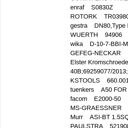
enraf S0830Z
ROTORK TR039802
gestra DN80,Type 
WUERTH 94906
wika D-10-7-BBI-
GEFEG-NECKAR red
Elster Kromschroe
40B;69259077/2013
KSTOOLS 660.00
tuenkers A50 FOR
facom E2000-50
MS-GRAESSNER D1
Murr ASI-BT 1.5S
PAULSTRA 52190