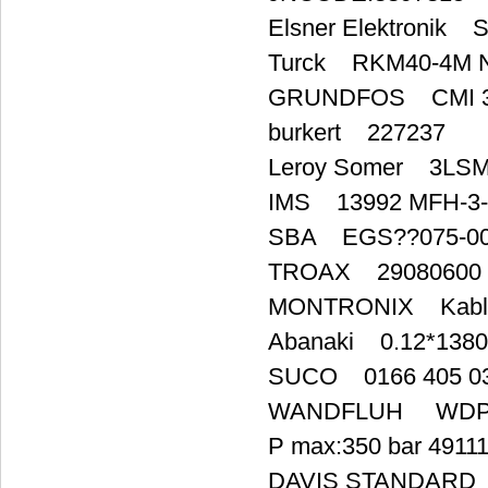
Elsner Elektronik 
Turck RKM40-4M 
GRUNDFOS CMI 3-
burkert 227237
Leroy Somer 3LS
IMS 13992 MFH-3-1
SBA EGS??075-0
TROAX 29080600
MONTRONIX Kable T
Abanaki 0.12*1380
SUCO 0166 405 03
WANDFLUH WDPFWD
P max:350 bar 4911
DAVIS STANDARD 