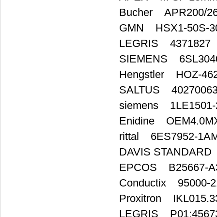
Bucher APR200/2
GMN HSX1-50S-3
LEGRIS 4371827
SIEMENS 6SL3040
Hengstler HOZ-46
SALTUS 402700
siemens 1LE1501-
Enidine OEM4.0M
rittal 6ES7952-1A
DAVIS STANDARD
EPCOS B25667-A3
Conductix 95000-2
Proxitron IKL015.
LEGRIS P01:456736