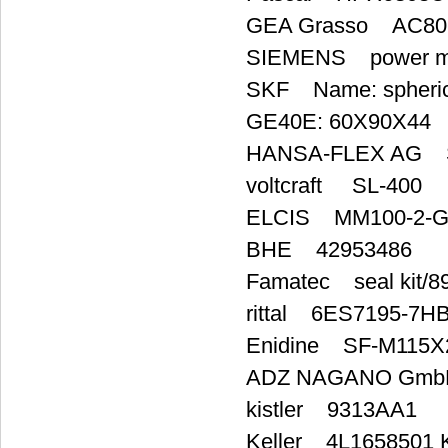
GEA Grasso AC80-1
SIEMENS power mo
SKF Name: spherical
GE40E: 60X90X44
HANSA-FLEX AG S
voltcraft SL-400
ELCIS MM100-2-G
BHE 42953486
Famatec seal kit/89
rittal 6ES7195-7H
Enidine SF-M115X
ADZ NAGANO GmbH 
kistler 9313AA1
Keller 4L1658501