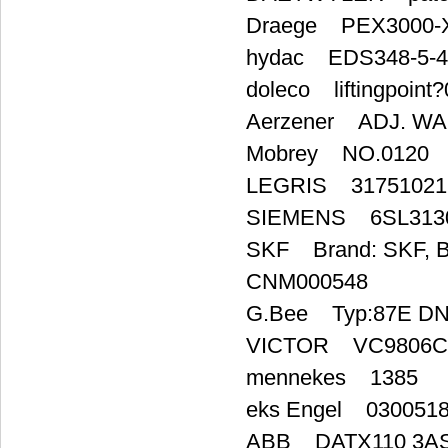
Draege PEX3000-
hydac EDS348-5-
doleco liftingpoint
Aerzener ADJ. WA
Mobrey NO.0120
LEGRIS 31751021 
SIEMENS 6SL3130
SKF Brand: SKF, Br
CNM000548
G.Bee Typ:87E DN
VICTOR VC9806C
mennekes 1385
eks Engel 030051
ABB DATX110 3A