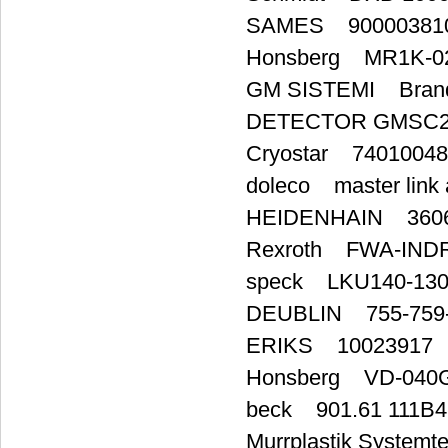
SAMES 90000381
Honsberg MR1K-02
GM SISTEMI Brand:
DETECTOR GMSC2
Cryostar 7401004
doleco master link
HEIDENHAIN 3606
Rexroth FWA-IND
speck LKU140-13
DEUBLIN 755-759-
ERIKS 10023917
Honsberg VD-040
beck 901.61 111B4
Murrplastik Syste