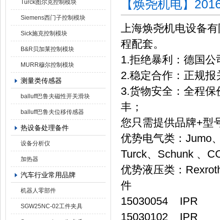
【焕尧机电】2016优
Turck图尔克控制模块
Siemens西门子控制模块
上海焕尧机电设备有
Sick施克控制模块
程配套。
B&R贝加莱控制模块
1.拒绝暴利：德国
MURR穆尔控制模块
2.稳定合作：正规
测量类传感器
3.货物安全：全程保
balluff巴鲁夫磁性开关滑块
丰；
balluff巴鲁夫位移传感器
您只需提供品牌+型
热设备处理备件
优势电气类：Jumo、Ba
设备分析仪
Turck、Schun
加热器
优势液压类：Rexrot
汽车行业常用品牌
件
机器人零部件
15030054 IPR
SGW25NC-02工件夹具
15030102 IPR