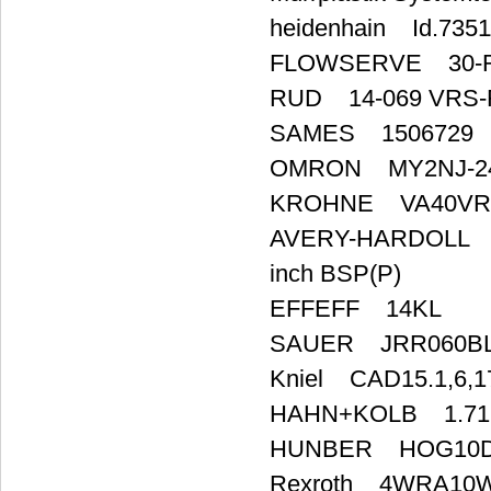
heidenhain Id.73511
FLOWSERVE 30-R
RUD 14-069 VRS-F
SAMES 1506729
OMRON MY2NJ-24
KROHNE VA40VR1K
AVERY-HARDOLL H
inch BSP(P)
EFFEFF 14KL
SAUER JRR060BL
Kniel CAD15.1,6,1
HAHN+KOLB 1.71
HUNBER HOG10DN
Rexroth 4WRA10W6