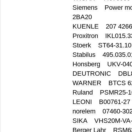
Siemens Power modu
2BA20
KUENLE 207 426673
Proxitron IKL015.
Stoerk ST64-31.10
Stabilus 495.035.0
Honsberg UKV-04
DEUTRONIC DBL800
WARNER BTCS 6
Ruland PSMR25-1
LEONI B00761-27
norelem 07460-30
SIKA VHS20M-VA-
Berger Lahr RSM63