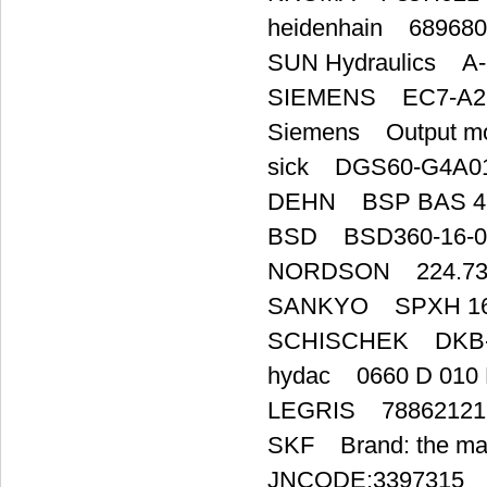
heidenhain 689680
SUN Hydraulics A-
SIEMENS EC7-A2
Siemens Output m
sick DGS60-G4A01
DEHN BSP BAS 4
BSD BSD360-16-0
NORDSON 224.73
SANKYO SPXH 1
SCHISCHEK DKB
hydac 0660 D 010
LEGRIS 78862121 
SKF Brand: the ma
JNCODE:3397315