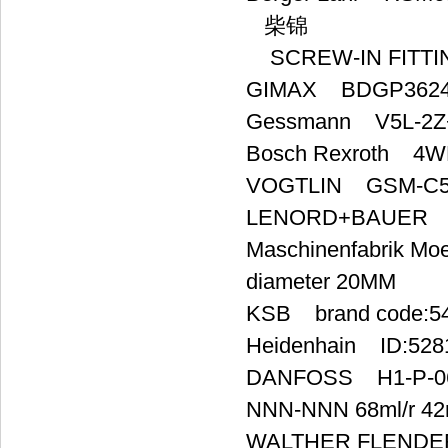
柴锦
SCREW-IN FITTING
GIMAX BDGP362
Gessmann V5L-2Z
Bosch Rexroth 4W
VOGTLIN GSM-C5T
LENORD+BAUER G
Maschinenfabrik M
diameter 20MM
KSB brand code:545.2
Heidenhain ID:528
DANFOSS H1-P-068-
NNN-NNN 68ml/r 42
WALTHER FLENDER 