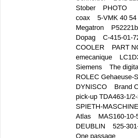
Stober PHOTO
coax 5-VMK 40 54 
Megatron P52221b
Dopag C-415-01-7
COOLER PART NO.
emecanique LC1D
Siemens The digita
ROLEC Gehaeuse-S
DYNISCO Brand Code
pick-up TDA463-1/2
SPIETH-MASCHINE
Atlas MAS160-1
DEUBLIN 525-301-0
One passage