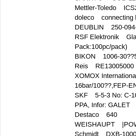
Mettler-Toledo ICS
doleco connecting 
DEUBLIN 250-094
RSF Elektronik Gl
Pack:100pc/pack)
BIKON 1006-30??
Reis RE13005000
XOMOX Internation
16bar/100??,FEP-EN
SKF 5-5-3 No: C-10
PPA, Infor: GALET
Destaco 640
WEISHAUPT |POW
Schmidt DXB-1000