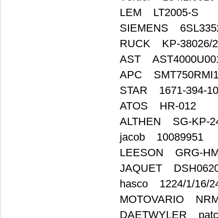
LEM LT2005-S
SIEMENS 6SL3352
RUCK KP-38026/2
AST AST4000U0010
APC SMT750RMI
STAR 1671-394-1
ATOS HR-012
ALTHEN SG-KP-24
jacob 10089951
LEESON GRG-HMQ82
JAQUET DSH0620
hasco 1224/1/16/24
MOTOVARIO NRMV 
DAETWYLER patch