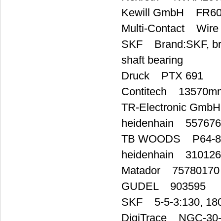
Kewill GmbH FR60
Multi-Contact Wire
SKF Brand:SKF, bran
shaft bearing
Druck PTX 691
Contitech 13570mm
TR-Electronic Gm
heidenhain 557676
TB WOODS P64-8
heidenhain 310126
Matador 75780170
GUDEL 903595
SKF 5-5-3:130, 180 
DigiTrace NGC-3