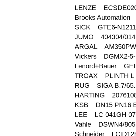
LENZE ECSDE02
Brooks Automation
SICK GTE6-N1211
JUMO 404304/014-
ARGAL AM350PWR
Vickers DGMX2-5-
Lenord+Bauer GEL8
TROAX PLINTH L
RUG SIGA B.7/65.
HARTING 2076108
KSB DN15 PN16 
LEE LC-041GH-0
Vahle DSWN4/805-
Schneider LCID1