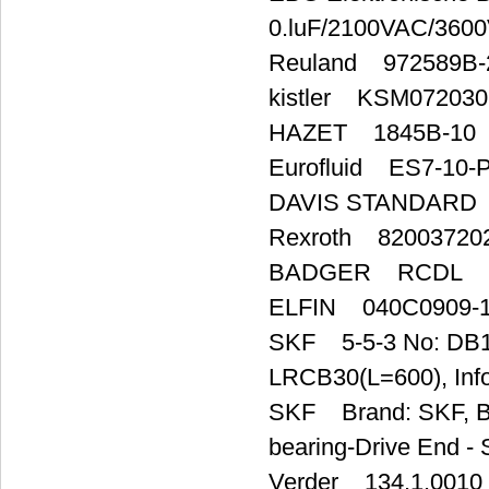
0.luF/2100VAC/360
Reuland 972589B-
kistler KSM072030
HAZET 1845B-10
Eurofluid ES7-10-
DAVIS STANDARD 5
Rexroth 82003720
BADGER RCDL
ELFIN 040C0909-
SKF 5-5-3 No: DB18
LRCB30(L=600), In
SKF Brand: SKF, Bra
bearing-Drive End -
Verder 134.1.0010