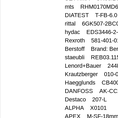
mts RHM0170MD6
DIATEST T-FB-6.0
rittal 6GK507-2BC
hydac EDS3446-2-
Rexroth 581-401-0
Berstoff Brand: Bers
staeubli REB03.11
Lenord+Bauer 24
Krautzberger 010-
Haegglunds CB400
DANFOSS AK-CC
Destaco 207-L
ALPHA X0101
APEX M-SF-18mm