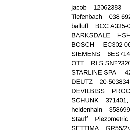
jacob 12062383
Tiefenbach 038 69
balluff BCC A335-
BARKSDALE HSHT
BOSCH EC302 06
SIEMENS 6ES714
OTT RLS SN??32
STARLINE SPA 42
DEUTZ 20-5038348
DEVILBISS PROC-
SCHUNK 371401, 
heidenhain 358699
Stauff Piezometri
SETTIMA GR55/2V