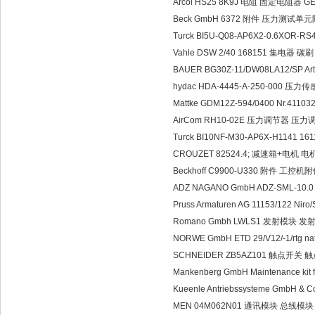
Arcol HS25 8K9J 电阻 固定电阻器 GEV-E
Beck GmbH 6372 附件 压力测试单元
Turck BI5U-Q08-AP6X2-0.6XOR-
Vahle DSW 2/40 168151 集电器 碳刷 
BAUER BG30Z-11/DW08LA12/SP Art
hydac HDA-4445-A-250-000 压
Mattke GDM12Z-594/0400 Nr.41
AirCom RH10-02E 压力调节器 压力
Turck BI10NF-M30-AP6X-H1141
CROUZET 82524.4; 减速箱+电机 电机1
Beckhoff C9900-U330 附件 工控机附件 
ADZ NAGANO GmbH ADZ-SML-10.
Pruss Armaturen AG 11153/122 Ni
Romano Gmbh LWLS1 发射模块 发
NORWE GmbH ETD 29/V12/-1/rtg
SCHNEIDER ZB5AZ101 触点开关 触点
Mankenberg GmbH Maintenance kit
Kueenle Antriebssysteme GmbH & 
MEN 04M062N01 通讯模块 总线模块 D