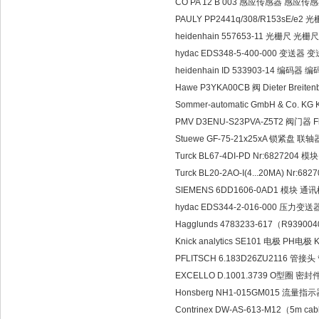
CO PA 12 B 003 感应传感器 感应传感器
PAULY PP2441q/308/R153sE/e2 光栅
heidenhain 557653-11 光栅尺 光栅尺 T
hydac EDS348-5-400-000 变送器 变
heidenhain ID 533903-14 编码器 编码
Hawe P3YKA00CB 阀 Dieter Breite
Sommer-automatic GmbH & Co. K
PMV D3ENU-S23PVA-Z5T2 阀门器 Fl
Stuewe GF-75-21x25xA 锁紧盘 联轴
Turck BL67-4DI-PD Nr:6827204 模
Turck BL20-2AO-I(4...20MA) Nr
SIEMENS 6DD1606-0AD1 模块 通
hydac EDS344-2-016-000 压力变送
Hagglunds 4783233-617（R939004
Knick analytics SE101 电极 PH电极 Kn
PFLITSCH 6.183D26ZU2116 管接
EXCELLO D.1001.3739 O型圈 密封件
Honsberg NH1-015GM015 流量指
Contrinex DW-AS-613-M12（5m c