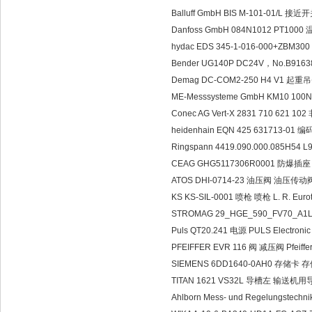
Balluff GmbH BIS M-101-01/L 
Danfoss GmbH 084N1012 PT1000
hydac EDS 345-1-016-000+ZBM3
Bender UG140P DC24V，No.B91
Demag DC-COM2-250 H4 V1 起重吊
ME-Messsysteme GmbH KM10 100
Conec AG Vert-X 2831 710 
heidenhain EQN 425 631713-01 编
Ringspann 4419.090.000.085H5
CEAG GHG5117306R0001 防爆插座 D
ATOS DHI-0714-23 油压阀 油压传动
KS KS-SIL-0001 喷枪 喷枪 L. R. Euro
STROMAG 29_HGE_590_FV70_A1
Puls QT20.241 电源 PULS Electroni
PFEIFFER EVR 116 阀 减压阀 Pfeiff
SIEMENS 6DD1640-0AH0 存储卡 
TITAN 1621 VS32L 导槽左 输送机用导轨 
Ahlborn Mess- und Regelungste