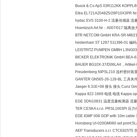
Busck & Co ApS 03R112KK KOPP
Eltra EL721A2048Z5/28P10X3PR 
hydac EVS 3100-H-2 流量传感器 流量
Hoentzsch Art Nr：A007/017 隔
BTR NETCOM GmbH KRA-SR-M8/21
heidenhain ST 1287 511396-01 
LEISTRITZ PUMPEN GMBH L3NG03
BICKER ELEKTRONIK GmbH BEA
BAUER BG10X-37/D06LA4，Artikel-
Freudenberg NIPSL210 连杆密封装置 密
GANTER GN565-26-128-BL 工具夹
Jaeger 6.31E+08 接头 接头 Cunz Gm
Kappa 922-1669 电缆 电缆 Kappa op
EGE SDN10831 温度流量检测器 流量传感器 
TER CESKA s.r.o. PRSL1003PI 
EGE IGMF 008 GOP with 10m cabl
Honsberg UI-020GM060 set point
AEP Transducers s.r.l. CTCE825