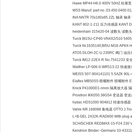
Hawe MP44-H6.0 400V 50HZ 柱塞泵 D
WSS Manuf. part no.:03.450.0400.
INA NNTR 70x180x85 2ZL 轴承 轴承 We
KANT 802-1-211 压力传感器 KANT Dr
heidenhain 315420-04 读数头 读数头
Turck BI15U-CP40-VN4X2/S10 
Turck Nr.1635140;BI5U-M18-AP
ATOS DLOH-2C-U 230RC 阀门 油
Turck IM12-22EX-R No.7541233
Walther LP-006-0-WR513-22 快速接
WEISS 507-904141101 5.5AZK 90
Elaflex MB50SS 喷嘴附件 喷嘴附件 El
Knick P41000D1-nnnn 隔离放大器 隔离
Proxitron IKK050.38GS4 变送器 变送器
hydac HDS1000 904812 转速传感器
Vahle NR.168088 集电器 OTTO J.Tro
L+B GEL 2432K-RAD600 With plu
SCHISCHEK REDMAX-15-F24 230 V
Kendrion Binder--Germany 33-43