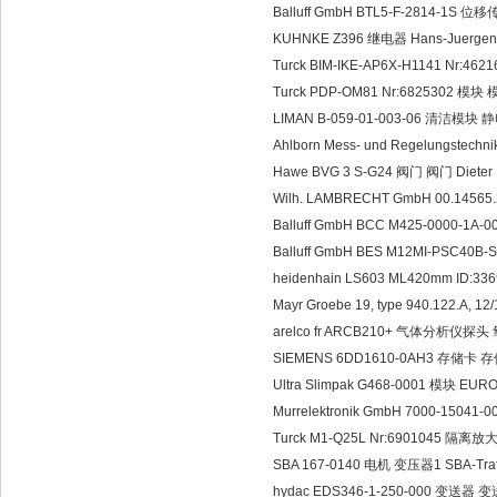
Balluff GmbH BTL5-F-2814-1S
KUHNKE Z396 继电器 Hans-Juergen(
Turck BIM-IKE-AP6X-H1141 Nr:
Turck PDP-OM81 Nr:6825302 模块 
LIMAN B-059-01-003-06 清洁模块 
Ahlborn Mess- und Regelungstec
Hawe BVG 3 S-G24 阀门 阀门 Dieter 
Wilh. LAMBRECHT GmbH 00.14
Balluff GmbH BCC M425-0000-1A
Balluff GmbH BES M12MI-PSC4
heidenhain LS603 ML420mm ID:33
Mayr Groebe 19, type 940.122.A,
arelco fr ARCB210+ 气体分析仪探头
SIEMENS 6DD1610-0AH3 存储卡 
Ultra Slimpak G468-0001 模块 EU
Murrelektronik GmbH 7000-1504
Turck M1-Q25L Nr:6901045 隔
SBA 167-0140 电机 变压器1 SBA-Tra
hydac EDS346-1-250-000 变送器 变