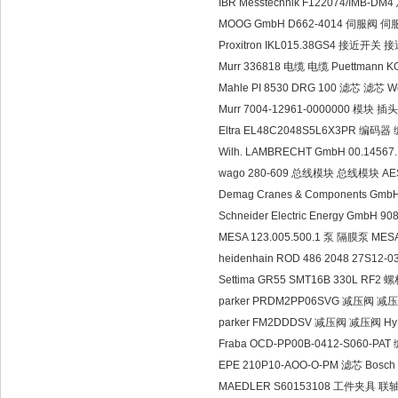
IBR Messtechnik F122074/IMB-D
MOOG GmbH D662-4014 伺服阀 伺服
Proxitron IKL015.38GS4 接近开关 接
Murr 336818 电缆 电缆 Puettmann 
Mahle PI 8530 DRG 100 滤芯 滤芯 Wer
Murr 7004-12961-0000000 模块 插头
Eltra EL48C2048S5L6X3PR 编码器 
Wilh. LAMBRECHT GmbH 00.145
wago 280-609 总线模块 总线模块 AESA Au
Demag Cranes & Components GmbH
Schneider Electric Energy GmbH
MESA 123.005.500.1 泵 隔膜泵 MESA 
heidenhain ROD 486 2048 27S12-
Settima GR55 SMT16B 330L RF2 
parker PRDM2PP06SVG 减压阀 减压阀
parker FM2DDDSV 减压阀 减压阀 Hy
Fraba OCD-PP00B-0412-S060-PA
EPE 210P10-AOO-O-PM 滤芯 Bosch Re
MAEDLER S60153108 工件夹具 联轴