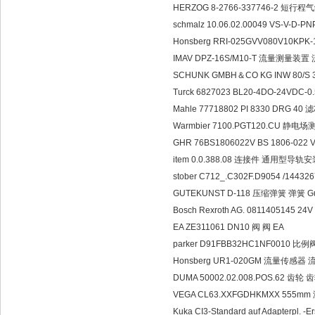
HERZOG 8-2766-337746-2 短行
schmalz 10.06.02.00049 VS-V
Honsberg RRI-025GVV080V10KPK
IMAV DPZ-16S/M10-T 流量测量装置 
SCHUNK GMBH＆CO KG INW 80/
Turck 6827023 BL20-4DO-24VDC-
Mahle 77718802 PI 8330 DRG 40 
Warmbier 7100.PGT120.CU 静电场测
GHR 76BS1806022V BS 1806-022 
item 0.0.388.08 连接件 通用型导轨安装支架
stober C712_.C302F.D9054 /14
GUTEKUNST D-118 压缩弹簧 弹簧 Gut
Bosch Rexroth AG. 0811405145 
EA ZE311061 DN10 阀 阀 EA
parker D91FBB32HC1NF0010 比例阀
Honsberg UR1-020GM 流量传感器 
DUMA 50002.02.008.POS.62 齿轮
VEGA CL63.XXFGDHKMXX 555mm
Kuka CI3-Standard auf Adapterpl