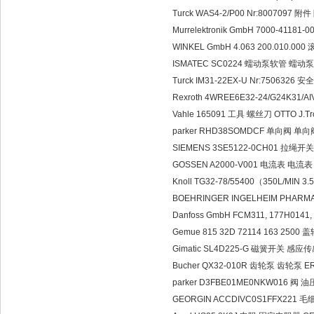
Turck WAS4-2/P00 Nr:8007097 附
Murrelektronik GmbH 7000-41181-
WINKEL GmbH 4.063 200.010.00
ISMATEC SC0224 蠕动泵软管 蠕动泵
Turck IM31-22EX-U Nr:7506326 
Rexroth 4WREE6E32-24/G24K31/
Vahle 165091 工具 螺丝刀 OTTO J.Tr
parker RHD38SOMDCF 单向阀 单向
SIEMENS 3SE5122-0CH01 拉绳
GOSSEN A2000-V001 电流表 电流表 GM
Knoll TG32-78/55400（350L/MIN
BOEHRINGER INGELHEIM PHARMA
Danfoss GmbH FCM311, 177H0141,
Gemue 815 32D 72114 163 2500 
Gimatic SL4D225-G 磁簧开关 感应传感器
Bucher QX32-010R 齿轮泵 齿轮泵 ER
parker D3FBE01ME0NKW016 阀 
GEORGIN ACCDIVC0S1FFX221 