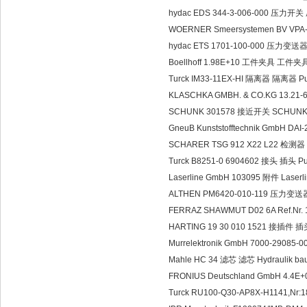
hydac EDS 344-3-006-000 压力开
WOERNER Smeersystemen BV VPA-
hydac ETS 1701-100-000 压力变送
Boellhoff 1.98E+10 工件夹具 工件夹具 W
Turck IM33-11EX-HI 隔离器 隔离器 P
KLASCHKA GMBH. & CO.KG 13.21-6
SCHUNK 301578 接近开关 SCHUN
GneuB Kunststofftechnik GmbH D
SCHARER TSG 912 X22 L22 检测器 Sc
Turck B8251-0 6904602 接头 插头 P
Laserline GmbH 103095 附件 Laser
ALTHEN PM6420-010-119 压力变送
FERRAZ SHAWMUT D02 6A Ref.Nr. 
HARTING 19 30 010 1521 接插件 插头 J
Murrelektronik GmbH 7000-29085-
Mahle HC 34 滤芯 滤芯 Hydraulik bau
FRONIUS Deutschland GmbH 4.
Turck RU100-Q30-AP8X-H1141,N