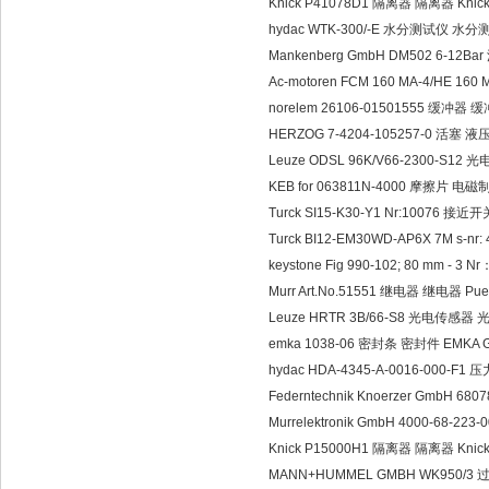
Knick P41078D1 隔离器 隔离器 Knick i
hydac WTK-300/-E 水分测试仪 水分
Mankenberg GmbH DM502 6-12B
Ac-motoren FCM 160 MA-4/HE 160 
norelem 26106-01501555 缓冲器 缓冲
HERZOG 7-4204-105257-0 活塞
Leuze ODSL 96K/V66-2300-S12
KEB for 063811N-4000 摩擦片 电磁制
Turck SI15-K30-Y1 Nr:10076 接
Turck BI12-EM30WD-AP6X 7M s-
keystone Fig 990-102; 80 mm - 3
Murr Art.No.51551 继电器 继电器 Pue
Leuze HRTR 3B/66-S8 光电传感器 
emka 1038-06 密封条 密封件 EMKA 
hydac HDA-4345-A-0016-000-
Federntechnik Knoerzer GmbH 68
Murrelektronik GmbH 4000-68-223
Knick P15000H1 隔离器 隔离器 Knick i
MANN+HUMMEL GMBH WK950/3 过