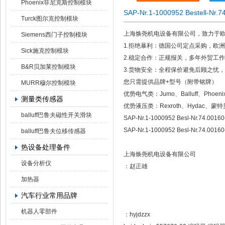
Phoenix菲尼克斯控制模块
SAP-Nr.1-1000952 Bestell-N
Turck图尔克控制模块
上海焕尧机电设备有限公司，致力于
Siemens西门子控制模块
1.拒绝暴利：德国公司定点采购，欧
Sick施克控制模块
2.稳定合作：正规报关，多年外贸工
B&R贝加莱控制模块
3.货物安全：全程保价避免后顾之忧，国
您只需提供品牌+型号（附带铭牌）
MURR穆尔控制模块
优势电气类：Jumo、Balluff、Phoe
测量类传感器
优势液压类：Rexroth、Hydac、蒙特贝
balluff巴鲁夫磁性开关滑块
SAP-Nr.1-1000952 Besl-Nr.74.001
SAP-Nr.1-1000952 Besl-Nr.74.001
balluff巴鲁夫位移传感器
热设备处理备件
上海焕尧机电设备有限公司
设备分析仪
：赵正雄
加热器
汽车行业常用品牌
机器人零部件
：hyjdzzx