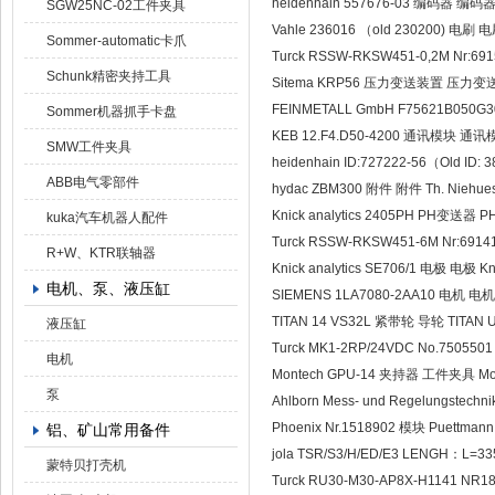
heidenhain 557676-03 编码器 编码器 
SGW25NC-02工件夹具
Vahle 236016 （old 230200) 电刷 电
Sommer-automatic卡爪
Turck RSSW-RKSW451-0,2M Nr:69
Schunk精密夹持工具
Sitema KRP56 压力变送装置 压力变送
FEINMETALL GmbH F75621B050
Sommer机器抓手卡盘
KEB 12.F4.D50-4200 通讯模块 通讯模
SMW工件夹具
heidenhain ID:727222-56（Old ID
ABB电气零部件
hydac ZBM300 附件 附件 Th. Niehu
Knick analytics 2405PH PH变送器 PH
kuka汽车机器人配件
Turck RSSW-RKSW451-6M Nr:691
R+W、KTR联轴器
Knick analytics SE706/1 电极 电极 Kni
电机、泵、液压缸
SIEMENS 1LA7080-2AA10 电机 电机
TITAN 14 VS32L 紧带轮 导轮 TITAN Um
液压缸
Turck MK1-2RP/24VDC No.7505
电机
Montech GPU-14 夹持器 工件夹具 Mo
泵
Ahlborn Mess- und Regelungste
Phoenix Nr.1518902 模块 Puettman
铝、矿山常用备件
jola TSR/S3/H/ED/E3 LENGH：L=
蒙特贝打壳机
Turck RU30-M30-AP8X-H1141 N