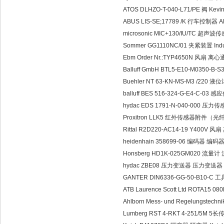
ATOS DLHZO-T-040-L71/PE 阀 Kevin
ABUS LIS-SE;17789 /K 行车控制器 A
microsonic MIC+130/IU/TC 超声波
Sommer GG1110NC/01 夹紧装置 Indust
Ebm Order Nr.:TYP4650N 风扇 离心通风
Balluff GmbH BTL5-E10-M0350
Buehler NT 63-KN-MS-M3 /220 液位
balluff BES 516-324-G-E4-C-0
hydac EDS 1791-N-040-000 压
Proxitron LLK5 红外传感器附件（
Rittal R2D220-AC14-19 Y400V 风
heidenhain 358699-06 编码器 编码器 
Honsberg HD1K-025GM020 流量计
hydac ZBE08 压力变送器 压力变送器 Th
GANTER DIN6336-GG-50-B10-C 
ATB Laurence Scott Ltd ROTA
Ahlborn Mess- und Regelungstec
Lumberg RST 4-RKT 4-251/5M 