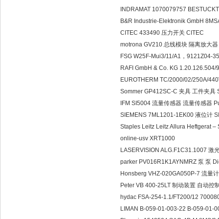
INDRAMAT 1070079757 BESTUC
B&R Industrie-Elektronik GmbH 8
CITEC 433490 压力开关 CITEC
motrona GV210 总线模块 隔离放大器 H
FSG W25F-Mui3/11/A1，9121Z04-
RAFI GmbH & Co. KG 1.20.126.504
EUROTHERM TC/2000/02/250A/4
Sommer GP412SC-C 夹具 工件夹具 Som
IFM SI5004 流量传感器 流量传感器 Pu
SIEMENS 7ML1201-1EK00 液位计 
Staples Leitz Leitz Allura Heftge
online-usv XRT1000
LASERVISION ALG.F1C31.1007
parker PV016R1K1AYNMRZ 泵 泵 Die
Honsberg VHZ-020GA050P-7 流量
Peter VB 400-25LT 制动装置 自动控制器 
hydac FSA-254-1.1/FT200/12 7
LIMAN B-059-01-003-22 B-059