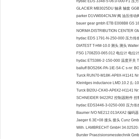
hydac EDS 3348-5-06.0-000-F1
GLACIER MB3025DU 轴承 轴套 GGB 
parker D1VW004CNJW 阀 油压传动阀 We
bauer gear gmbh ETB E008B8 GS 
NORMA DISTRIBUTION CENTER G
hydac EDS 1791-N-250-000 压力
DIATEST T-HM-10.0 测头 测头 Walter
FSG 1708Z03-065.012 电位计 电位计 
hydac ETS386-2-150-000 温度开关 T
balluff BOS26K-PA-1IE-S4-C s-
Turck RUN70-M18K-AP8X-H1141 
Kleintges inductance LMD.10.2 (L-
Turck BI20U-CK40-AP6X2-H1141
SCHNEIDER 9422R2 控制器附件 控制
hydac EDS3446-3-0250-000 
Baumer IVO NE212.013AXA2 编码器
Jaeger 6.3E+08 接头 接头 Cunz Gmb
Wilh. LAMBRECHT GmbH 34.0252
Burster Praezisionsmesstechnik 