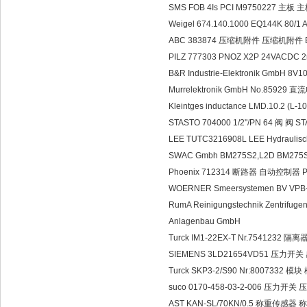
SMS FOB 4Is PCI M9750227 主板 
Weigel 674.140.1000 EQ144K 80/1
ABC 383874 压缩机附件 压缩机附件 E
PILZ 777303 PNOZ X2P 24VACDC 
B&R Industrie-Elektronik GmbH 
Murrelektronik GmbH No.85929
Kleintges inductance LMD.10.2 (L
STASTO 704000 1/2"/PN 64 阀 阀 STA
LEE TUTC3216908L LEE Hydraulis
SWAC Gmbh BM275S2,L2D BM275
Phoenix 712314 断路器 自动控制器 P
WOERNER Smeersystemen BV VPB
RumA Reinigungstechnik Zentrifug
Anlagenbau GmbH
Turck IM1-22EX-T Nr.7541232 隔
SIEMENS 3LD21654VD51 压力开
Turck SKP3-2/S90 Nr:8007332 模块
suco 0170-458-03-2-006 压力开关
AST KAN-SL/70KN/0.5 称重传感器