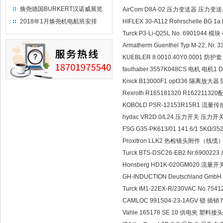
焕尧德国BURKERT汉诺威展览
AirCom D8A-02 压力变送器 压力变送
（2018）
2018年1月焕尧机电航班安排
HIFLEX 30-A112 Rohrschelle BG
Turck P3-Li-Q25L No. 6901044 模
Armatherm Guenthel Typ M-22, 
KUEBLER 8.0010.40Y0.0001 防护
faulhaber 3557K048CS 电机 电机1 Dr.
Knick B13000F1 opt336 隔离放大
Rexroth R165181320 R16221132
KOBOLD PSR-12153R15R1 流量传
hydac VR2D.0/L24 压力开关 压力开关
FSG G35-PK613/01 141.6/1 5KΩ/
Proxitron LLK2 热检镜头附件（线缆
Turck BTS-DSC26-EB2 Nr:690
Honsberg HD1K-020GM020 流量
GH-INDUCTION Deutschland GmbH 
Turck IM1-22EX-R/230VAC No.754
CAMLOC 991S04-23-1AGV 锁 插销 IV
Vahle 165178 SE 10 供电夹 塑料接头 Ot