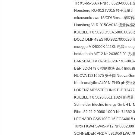
TR XS-65-S ART-NR：6520-0000
Honsberg RO-012TV015 转子流量
microsonic zws-15/CD/ 5ms.a 
Honsberg VLR-015GA018 流量传
KUEBLER 8.5020.D55A.5000.0020
DOLD DMP 48ES NO:9327000020
muegge MX4000X-111KL 电源 mue
heidenhain MT12 Nr:243602-01 
BANSBACH A7A7-82-320-770--0
B&R 3DO479.6 控制模块 B&R Industri
NUOVA 11216575 安全阀 Nuova General
Knick analytics A401N-PH/0 pH变送
LORENZ MESSTECHNIK D-DR247
KUEBLER 8.5020.8511.1024 编码器 
Schneider Electric Energy Gm
Fibro 52.21.2.0080.100D Nr. 
LEONARD GSW100E-16 EGA400.5
Turck FKW-FSW45-M12 Nr:66023
SCHNEIDER VRDM 5913/50 LWC 电机