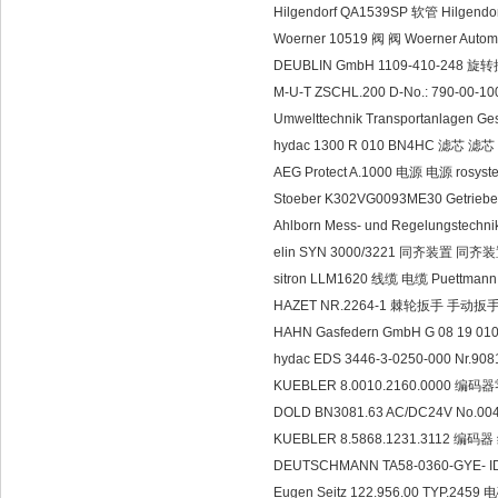
Hilgendorf QA1539SP 软管 Hilgendo
Woerner 10519 阀 阀 Woerner Autom
DEUBLIN GmbH 1109-410-248 旋
M-U-T ZSCHL.200 D-No.: 790-00-
Umwelttechnik Transportanlagen Ge
hydac 1300 R 010 BN4HC 滤芯 滤芯
AEG Protect A.1000 电源 电源 rosy
Stoeber K302VG0093ME30 Getrieb
Ahlborn Mess- und Regelungste
elin SYN 3000/3221 同齐装置 同齐装
sitron LLM1620 线缆 电缆 Puettman
HAZET NR.2264-1 棘轮扳手 手动扳手 
HAHN Gasfedern GmbH G 08 19 0
hydac EDS 3446-3-0250-000 Nr.
KUEBLER 8.0010.2160.0000 编
DOLD BN3081.63 AC/DC24V No
KUEBLER 8.5868.1231.3112 编码器 
DEUTSCHMANN TA58-0360-GYE- ID
Eugen Seitz 122.956.00 TYP.245