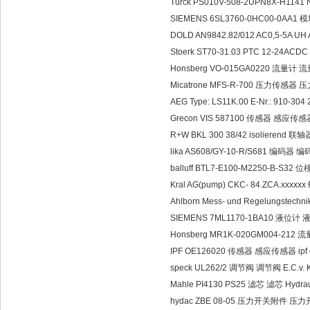
Turck PS010V-508-2UPN8X-H11
SIEMENS 6SL3760-0HC00-0AA1 
DOLD AN9842.82/012 AC0,5-5A U
Stoerk ST70-31.03 PTC 12-2
Honsberg VO-015GA0220 流量计 流
Micatrone MFS-R-700 压力传感器 压力
AEG Type: LS11K.00 E-Nr.: 910-
Grecon VIS 587100 传感器 感应传感器 
R+W BKL 300 38/42 isolierend 联轴
lika AS608/GY-10-R/S681 编码器 编码器
balluff BTL7-E100-M2250-B-S3
Kral AG(pump) CKC- 84.ZCA.xxxx
Ahlborn Mess- und Regelungstec
SIEMENS 7ML1170-1BA10 液位计 
Honsberg MR1K-020GM004-212
IPF OE126020 传感器 感应传感器 ipf el
speck UL262/2 调节阀 调节阀 E.C.v. Kar
Mahle PI4130 PS25 滤芯 滤芯 Hydraul
hydac ZBE 08-05 压力开关附件 压力开