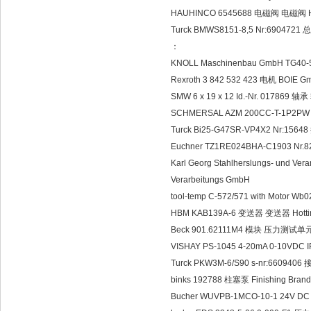
HAUHINCO 6545688 电磁阀 电磁阀 
Turck BMWS8151-8,5 Nr:690472
：
KNOLL Maschinenbau GmbH TG40
Rexroth 3 842 532 423 电机 BOIE 
SMW 6 x 19 x 12 Id.-Nr. 017869
SCHMERSAL AZM 200CC-T-1P2PW
Turck Bi25-G47SR-VP4X2 Nr:1
Euchner TZ1RE024BHA-C1903 N
Karl Georg Stahlherslungs- und V
Verarbeitungs GmbH
tool-temp C-572/571 with Moto
HBM KAB139A-6 变送器 变送器 Hotting
Beck 901.62111M4 模块 压力测试单元
VISHAY PS-1045 4-20mA 0-10VDC
Turck PKW3M-6/S90 s-nr:660940
binks 192788 柱塞泵 Finishing Brand
Bucher WUVPB-1MCO-10-1 24V D