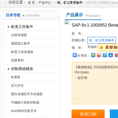
当前位置：
首 页
>
产品中心
> >
铝、矿山常用备件
> SAP-Nr.1-1000952 Beste
产品展示
目录导航
Directory
Products
上海焕尧机电设备有限公司
SAP-Nr.1-1000952 Beste
欧美工控备件
型 号：
位移传感器
所属分类：
铝、矿山常用备件
德国进口备件
市场价:
报 价：
欧美工控传感器
分享到：
优势系列
【焕尧机电】2016优势供应SAP-Nr.1
控制系统模块
ITH Gmbh
柱塞泵
：赵正雄
压力开关
图尔克感应开关传感器
：
可编程计算机控制器
Kant肯特压差开关
咨询订购