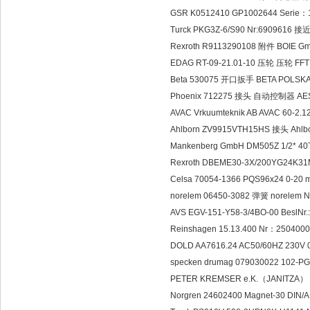
GSR K0512410 GP1002644 Serie：
Turck PKG3Z-6/S90 Nr:6909616 
Rexroth R9113290108 附件 BOIE 
EDAG RT-09-21.01-10 压轮 压轮 FFT
Beta 530075 开口扳手 BETA POLSKA 
Phoenix 712275 接头 自动控制器 AESA Au
AVAC Vrkuumteknik AB AVAC 60-2
Ahlborn ZV9915VTH15HS 接头 Ahlbo
Mankenberg GmbH DM505Z 1/2* 
Rexroth DBEME30-3X/200YG24K3
Celsa 70054-1366 PQS96x24 0-20 
norelem 06450-3082 弹簧 norelem 
AVS EGV-151-Y58-3/4BO-00 BeslNr.
Reinshagen 15.13.400 Nr：250400
DOLD AA7616.24 AC50/60HZ 23
specken drumag 079030022 102-
PETER KREMSER e.K.（JANITZA） U
Norgren 24602400 Magnet-30 DI