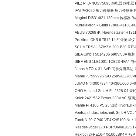
PILZ P ID-NO:775695 继电器 继电器 
IFM PA3020 压力传感器 压力传感器 Pu
Magtrol DI631/021 130mm 传感器 
Murrelektronik GmbH 7000-41181
ABUS 70268 /K: Haengetaster 
Proxitron OKS 6 T512.14 红外测温
SCHMERSAL AZ/AZM 200-B30-RT
SIBA GmbH 5014206 690V/63A 熔
SIEMENS 1LE1001-1CB23-4FA4 
Jahns MTO-4-31-AVR 同步分流马达 
Mahle 7.7599996 S/O 250VAC/20
JUMO Nr:43007834 404366/000
OHO Holland GmbH FL 2328-04 齿
Knick 24215A2 Power:230V AC 隔
Mahle Pi 4105 PS 25 滤芯 Hydraulik
Voetsch Industrietechnik GmbH
Turck NI20-CP40-VP4X2/S100 Nr
Raeder-Vogel 173 PUR/060/018
Rexroth 2FRE16-4X/160LBK4M 