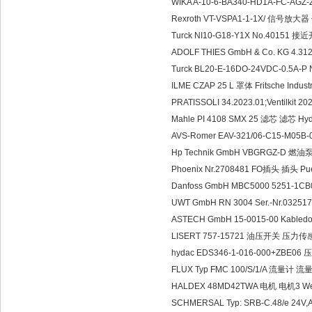
WIKA A-10-6-BA340-HD1A-FC-AG
Rexroth VT-VSPA1-1-1X/ 信号放大
Turck NI10-G18-Y1X No.40151 
ADOLF THIES GmbH & Co. KG 4.3
Turck BL20-E-16DO-24VDC-0.5A
ILME CZAP 25 L 罩体 Fritsche Indust
PRATISSOLI 34.2023.01;Ventilkit
Mahle PI 4108 SMX 25 滤芯 滤芯 Hydr
AVS-Romer EAV-321/06-C15-M05
Hp Technik GmbH VBGRGZ-D 燃油
Phoenix Nr.2708481 FO插头 插头 Pu
Danfoss GmbH MBC5000 5251-1C
UWT GmbH RN 3004 Ser.-Nr.032
ASTECH GmbH 15-0015-00 Kable
LISERT 757-15721 油压开关 压力传
hydac EDS346-1-016-000+ZBE0
FLUX Typ FMC 100/S/1/A 流量计 流
HALDEX 48MD42TWA 电机 电机3 Werthe
SCHMERSAL Typ: SRB-C.48/e 24V