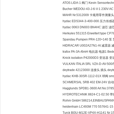
ATOS LIDA-1 阀门 Kevin Sensortec
Bucher WEDOU-43-J-6-V-1 230V 
MAHR Nr.5312009 卡规用零件测量头 
hydac EDS344-3-400-000 压力传感
hydac 0063 DN003 BN4HC 滤芯 滤
Herkules 551315 Erweltert type
Spandau Pumpen PR4-120+140 泵 泵 
HIDRACAR U002A27N1-AI 减震器 
trafox PA-3A-/6mH 电抗器 电源1 Bed
Knick isolation P42000D3 变送器 变送
VULKAN ITALIA SRL VZA-D-AV-5
deytrade 42123000 连接头 插头 deyt
hydac KHB-30SR-1112-01X 球阀 sm
SCHMERSAL SRB 402 EM-24V 
Hagglunds SPDB1-3600 Art No:378
HYDROTECHNIK 8824-C1-02.50 带接
Rohm GmbH 586214,EINBAUSPA
heidenhain LC493M 770 557641-
Turck BI3U-M12E-VP4X-H1141 