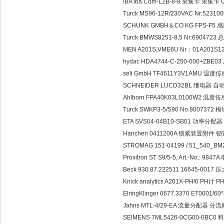
IBA iba Com-L2B-8-8 采集卡 采集卡 CM
Turck MS96-12R/230VAC Nr:52
SCHUNK GMBH＆CO KG FPS-F5 
Turck BMWS8251-8,5 Nr:690472
MEN A201S,VME6U Nr：01A201S1
hydac HDA4744-C-250-000+ZBE
seli GmbH TF4611Y3V1AMU 温度
SCHNEIDER LUCD32BL 继电器 自动控
Ahlborn FPA40K03L0100W2 温度传感
Turck SWKP3-5/S90 No.8007372 
ETA SVS04-04B10-SB01 功率分配
Hanchen 0411200A 锁紧装置附件 
STROMAG 151-04199 / 51_540_
Proxitron ST S9/5-5, Art.-No.: 9
Beck 930.87.222511 16645-001
Knick analytics A201X-PH/0 PH计 PH
ElringKlinger 0677.3370 ET0001/6
Jahns MTL-4/29-EA 流量分配器 分流阀 
SEIMENS 7ML5426-0CG00-0BC0