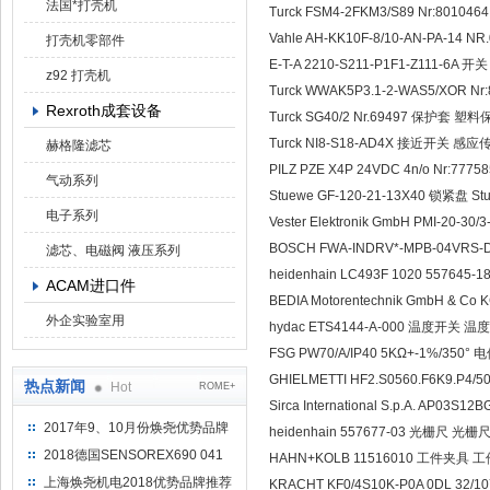
法国*打壳机
Turck FSM4-2FKM3/S89 Nr:80
Vahle AH-KK10F-8/10-AN-PA-14 N
打壳机零部件
E-T-A 2210-S211-P1F1-Z111-6A 开关 
z92 打壳机
Turck WWAK5P3.1-2-WAS5/XOR Nr
Rexroth成套设备
Turck SG40/2 Nr.69497 保护套 塑料
Turck NI8-S18-AD4X 接近开关 感应传
赫格隆滤芯
PILZ PZE X4P 24VDC 4n/o Nr:7
气动系列
Stuewe GF-120-21-13X40 锁紧盘 St
电子系列
Vester Elektronik GmbH PMI-20-3
BOSCH FWA-INDRV*-MPB-04VRS-D
滤芯、电磁阀 液压系列
heidenhain LC493F 1020 557645-
ACAM进口件
BEDIA Motorentechnik GmbH & C
外企实验室用
hydac ETS4144-A-000 温度开关 温
FSG PW70/A/IP40 5KΩ+-1%/350°
GHIELMETTI HF2.S0560.F6K9.P4
热点新闻
Hot
ROME+
Sirca International S.p.A. AP03
2017年9、10月份焕尧优势品牌
heidenhain 557677-03 光栅尺 光栅尺 
推荐
2018德国SENSOREX690 041
HAHN+KOLB 11516010 工件夹具 工
415 D
上海焕尧机电2018优势品牌推荐
KRACHT KF0/4S10K-P0A 0DL 32/107