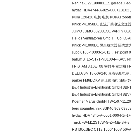
Regina-1 2719008311S gerade, Fe
hydac HDA4744-A-025-000+ZB
Kuka 120420 电机 电机 KUKA Robot
Knick P41058D1 直流开关电流变送器 
JUMO JUMO 602031/81 VARTN.60/
Helios Ventilatoren GmbH + Co
Knick P41000D1 隔离放大器 隔离放大器 K
suco 0166-40303-1-011 ，set poin
balluff BTL5-S171-M0100-P-KA
FRISTAM 8.16E+08 密封件 密封圈 FRI
DELTA SM 18-50P246 直流稳压电源 直
parker FM6DDKV 油压传动阀 油压传
B&R Industrie-Elektronik GmbH 3
B&R Industrie-Elektronik GmbH 8
Koerner Marus GmbH TW-1/07-11.
berg spanntechnik SSK40 963.09
hydac HDA 4345-A-0001-000-F
Turck FW-M12ST5W-G-ZF-ME-SH-9
RS ISOLSEC CT12 1500/ 100V 50