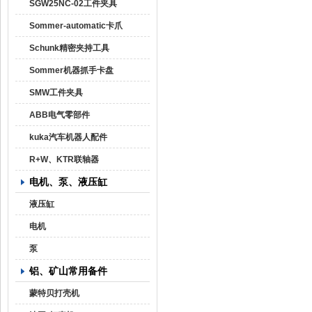
SGW25NC-02工件夹具
Sommer-automatic卡爪
Schunk精密夹持工具
Sommer机器抓手卡盘
SMW工件夹具
ABB电气零部件
kuka汽车机器人配件
R+W、KTR联轴器
电机、泵、液压缸
液压缸
电机
泵
铝、矿山常用备件
蒙特贝打壳机