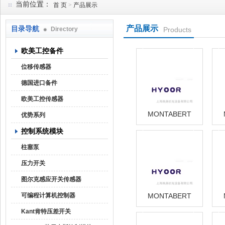
当前位置：
首 页
>
产品展示
产品展示
目录导航
Directory
Products
上海焕尧机电设备有限公司
欧美工控备件
位移传感器
德国进口备件
欧美工控传感器
MONTABERT
优势系列
Z92【焕尧机电】
Z
2016优势供应
2
控制系统模块
EV245623/58 ID：
0604880 Horn
柱塞泵
压力开关
图尔克感应开关传感器
可编程计算机控制器
MONTABERT
Z92【焕尧机电】
Z
2016优势供应
2
Kant肯特压差开关
UVAHAND 250 GS-
A