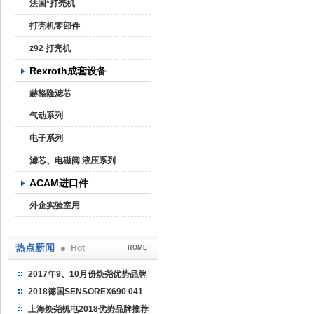
法国*打壳机
打壳机零部件
z92 打壳机
Rexroth成套设备
赫格隆滤芯
气动系列
电子系列
滤芯、电磁阀 液压系列
ACAM进口件
外企实验室用
热点新闻
Hot
ROME+
2017年9、10月份焕尧优势品牌
推荐
2018德国SENSOREX690 041
415 D
上海焕尧机电2018优势品牌推荐