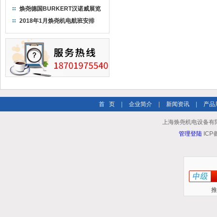
焕尧德国BURKERT汉诺威展览
（2018）
2018年1月焕尧机电航班安排
首 页
|
企业简介
|
新闻资讯
|
产品
上海焕尧机电设备有限公司 
管理登陆
ICP
推