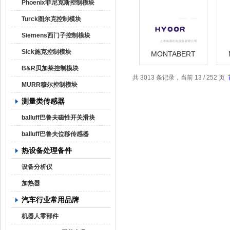
H1HONLE
Phoenix菲尼克斯控制模块
Turck图尔克控制模块
Siemens西门子控制模块
Sick施克控制模块
MONTABERT
Z92【焕尧机电】
Z
B&R贝加莱控制模块
2016优势供应
2
520008 HOMMEL-
90
共 3013 条记录，当前 13 / 252 页
ETAMIC
MURR穆尔控制模块
测量类传感器
balluff巴鲁夫磁性开关滑块
balluff巴鲁夫位移传感器
热设备处理备件
设备分析仪
加热器
汽车行业常用品牌
机器人零部件