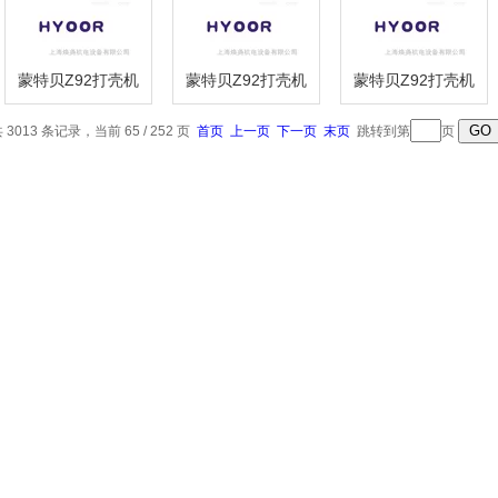
蒙特贝Z92打壳机
蒙特贝Z92打壳机
蒙特贝Z92打壳机
【焕尧机电】2016
【焕尧机电】2016
【焕尧机电】2016
优势供应AEG
优势供应ABUS
优势供应ABB
Type:AM100LT4;
ABUS 5T 2T
DSDI110A
 3013 条记录，当前 65 / 252 页
首页
上一页
下一页
末页
跳转到第
页
No 0692433