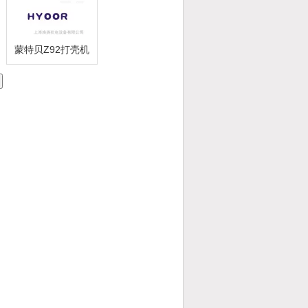
蒙特贝Z92打壳机
【焕尧机电】2016
优势供应 ELK02
13600300