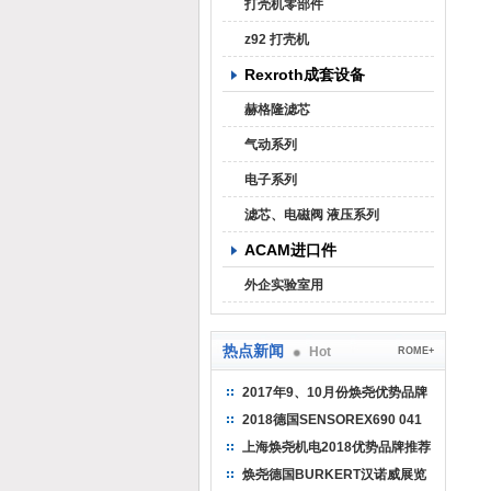
打壳机零部件
z92 打壳机
Rexroth成套设备
赫格隆滤芯
气动系列
电子系列
滤芯、电磁阀 液压系列
ACAM进口件
外企实验室用
热点新闻
Hot
ROME+
2017年9、10月份焕尧优势品牌
推荐
2018德国SENSOREX690 041
415 D
上海焕尧机电2018优势品牌推荐
焕尧德国BURKERT汉诺威展览