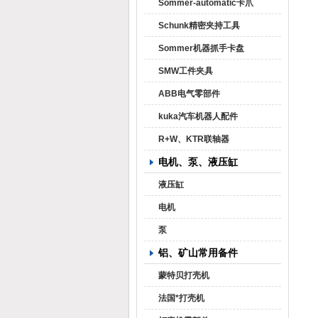
Sommer-automatic卡爪
Schunk精密夹持工具
Sommer机器抓手卡盘
SMW工件夹具
ABB电气零部件
kuka汽车机器人配件
R+W、KTR联轴器
电机、泵、液压缸
液压缸
电机
泵
铝、矿山常用备件
蒙特贝打壳机
法国*打壳机