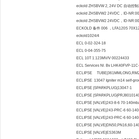
eckold ZHSBVW 2, 24V DC 自动控
eckold ZHSBVW2 24VDC，ID-NR:0
eckold ZHSBVW2 24VDC，ID-NR:
ECKOLD 备件 006 ，LFA120S 70X12
eckold1024/4
ECL 0-02-324-18
ECL 0-04-355-75
ECL 10T 1.123MV/V 00224433
ECL Services Nl. Bv LHK40FVP-11C
ECLIPSE TUBE|361
ECLIPSE 13047 Igniter m14 self-gr
ECLIPSE |SPARKPLUG|13047-1
ECLIPSE |SPARKPLUG|PRJ80101409
ECLIPSE |VALVE|243-8-6 70-140mb
ECLIPSE |VALVE|243-PRC-6 60-14
ECLIPSE |VALVE|243-PRC-6 60-140
ECLIPSE |VALVE|DN50,PN16,60-14
ECLIPSE |VALVE|ES363M