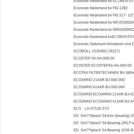
Econosto Nederland bv ECONOST
Econosto Nederland bv FIG.1382
Econosto Nederland bv FIG.517- 1
Econosto Nederland bv NR:053000
Econosto Nederland bv NR053000
Econosto Nederland bvECONOSTO 
Econosto Siekmann Armaturen und 
ECOROLL 153046D-29227)
ECOSTEP 54-AA-000-00
ECOSTEP ECOSTEP54-AA-000-00
ECOTAX FILTERTECHNIEK BV 480m
ECOVARIO 214AR-BJ-000-000
ECOVARIO 414AR-BJ-000-000
ECOVARIO ECOVARIO 214AR-BJ-00
ECOVARIO ECOVARIO 414AR-BJ-X
ECS LA-ST120-3Y2
ED. Sch??pbach SA Axis (bearing) 
ED. Sch??pbach SA Bearing (ZKLF 
ED. Sch??pbach SA Bearing 3206-