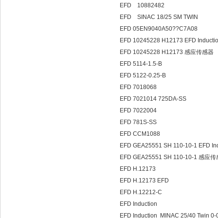
EFD 108824
EFD SINAC 18/25
EFD 05EN9040A50??C7A08
EFD 10245228 H12173 EFD Induc
EFD 10245228 H12173 感应传感器
EFD 5114-1.5-B
EFD 5122-0.25-B
EFD 7018068
EFD 7021014 725DA-SS
EFD 7022004
EFD 781S-SS
EFD CCM1088
EFD GEA25551 SH 110-10-1 EFD I
EFD GEA25551 SH 110-10-1 感应
EFD H.12173
EFD H.12173 EFD
EFD H.12212-C
EFD Induction
EFD Induction MINAC 25/40 Twin 0-