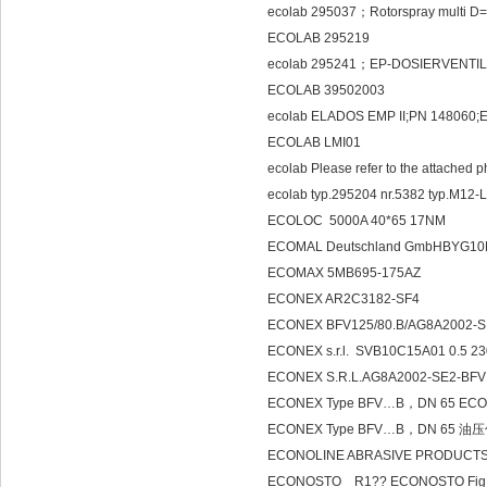
ecolab 295037；Rotorspray multi
ECOLAB 295219
ecolab 295241；EP-DOSIERVENTIL
ECOLAB 39502003
ecolab ELADOS EMP II;PN 14806
ECOLAB LMI01
ecolab Please refer to the attached 
ecolab typ.295204 nr.5382 typ.M12-L
ECOLOC 5000A 40*65 17NM
ECOMAL Deutschland GmbHBYG1
ECOMAX 5MB695-175AZ
ECONEX AR2C3182-SF4
ECONEX BFV125/80.B/AG8A2002-
ECONEX s.r.l. SVB10C15A01 0.5 
ECONEX S.R.L.AG8A2002-SE2-BFV
ECONEX Type BFV…B，DN 65 ECON
ECONEX Type BFV…B，DN 65 
ECONOLINE ABRASIVE PRODUCTS
ECONOSTO R1?? E