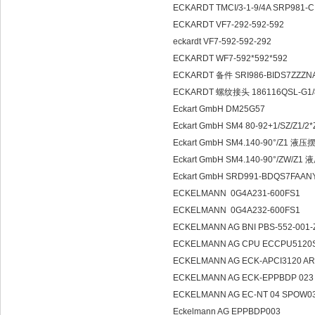
ECKARDT TMCI/3-1-9/4A SRP981-
ECKARDT VF7-292-592-592
eckardt VF7-592-592-292
ECKARDT WF7-592*592*592
ECKARDT 备件 SRI986-BIDS7ZZZN
ECKARDT 螺纹接头 186116QSL-G1/
Eckart GmbH DM25G57
Eckart GmbH SM4 80-92+1/SZ/Z1/2*
Eckart GmbH SM4.140-90°/Z1 
Eckart GmbH SM4.140-90°/ZW/Z1
Eckart GmbH SRD991-BDQS7FA
ECKELMANN 0G4A231-600FS1
ECKELMANN 0G4A232-600FS1
ECKELMANN AG BNI PBS-552-001-
ECKELMANN AG CPU ECCPU5120
ECKELMANN AG ECK-APCI3120 AR
ECKELMANN AG ECK-EPPBDP 023
ECKELMANN AG EC-NT 04 SPOW0
Eckelmann AG EPPBDP003