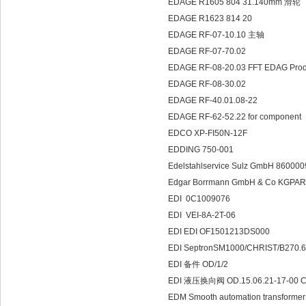
EDAGE R1605 804 31.140mm 滑轮
EDAGE R1623 814 20
EDAGE RF-07-10.10 主轴
EDAGE RF-07-70.02
EDAGE RF-08-20.03 FFT EDAG Pro
EDAGE RF-08-30.02
EDAGE RF-40.01.08-22
EDAGE RF-62-52.22 for component
EDCO XP-FI50N-12F
EDDING 750-001
Edelstahlservice Sulz GmbH 86000
Edgar Borrmann GmbH & Co KGPAR
EDI 0C1009076
EDI VEI-8A-2T-06
EDI EDI OF1501213DS000
EDI SeptronSM1000/CHRIST/B270.6
EDI 备件 OD/1/2
EDI 液压换向阀 OD.15.06.21-17-00 CA
EDM Smooth automation transformer