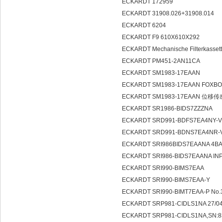
ECKARDT 172959
ECKARDT 31908.026+31908.014
ECKARDT 6204
ECKARDT F9 610X610X292
ECKARDT Mechanische Filterkasse
ECKARDT PM451-2AN11CA
ECKARDT SM1983-17EAAN
ECKARDT SM1983-17EAAN FOX
ECKARDT SM1983-17EAAN 位移
ECKARDT SR1986-BIDS7ZZZNA
ECKARDT SRD991-BDFS7EA4NY-V
ECKARDT SRD991-BDNS7EA4NR-
ECKARDT SRI986BIDS7EAANA 4
ECKARDT SRI986-BIDS7EAANA IN
ECKARDT SRI990-BIMS7EAA
ECKARDT SRI990-BIMS7EAA-Y
ECKARDT SRI990-BIMT7EAA-P No.
ECKARDT SRP981-CIDLS1NA 27/0
ECKARDT SRP981-CIDLS1NA,SN:8