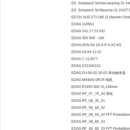
ED. Schpbach SA Axis bearing 25 
ED. Schpbach SA Bearing UL HSS7
ED701 N20.273.166.11 Baumer Gm
EDAG 110652
EDAG 241.17.25.032
EDAG 900 500 - 160
EDAG ADN-50-10-A-P-A-K2-K5
EDAG AZ-04-12.01
EDAG C-113577
EDAG EZ1500101
EDAG FU-06-02.30-03 滑动轴承盘
EDAG MA404i-0R1R 电机
EDAG R1605 804 31,140mm
EDAG RF_07_70_04 滑轮
EDAG RF_08_30_01
EDAG RF_08_80_02
EDAG RF_08_80_02 FFT Produktio
EDAG RF_08_80_03
EDAG RF_08_80_03 FFT Produktio