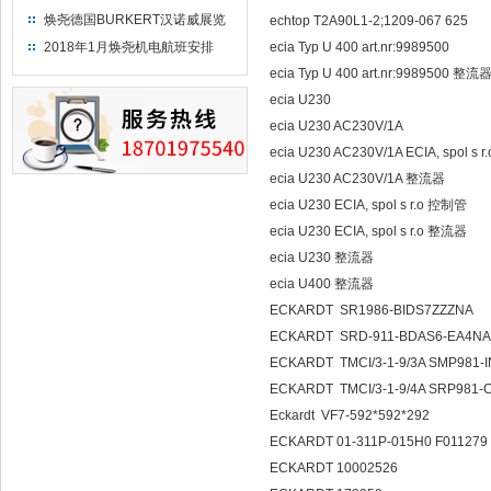
焕尧德国BURKERT汉诺威展览
echtop T2A90L1-2;1209-067 625
（2018）
2018年1月焕尧机电航班安排
ecia Typ U 400 art.nr:9989500
ecia Typ U 400 art.nr:9989500 整流
ecia U230
ecia U230 AC230V/1A
ecia U230 AC230V/1A ECIA, spol s
ecia U230 AC230V/1A 整流器
ecia U230 ECIA, spol s r.o 控制管
ecia U230 ECIA, spol s r.o 整流器
ecia U230 整流器
ecia U400 整流器
ECKARDT SR1986-BIDS7ZZZNA
ECKARDT SRD-911-BDAS6-EA4N
ECKARDT TMCI/3-1-9/3A SMP981-I
ECKARDT TMCI/3-1-9/4A SRP981
Eckardt VF7-592*592*292
ECKARDT 01-311P-015H0 F011279
ECKARDT 10002526