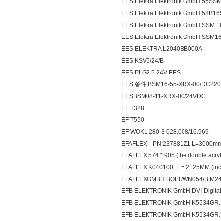
EES Elektra Elektronik GmbH 55
EES Elektra Elektronik GmbH 58B1
EES Elektra Elektronik GmbH S
EES Elektra Elektronik GmbH S
EES ELEKTRA L2040BB000A
EES KSV5/24/B
EES PLG2.5 24V EES
EES 备件 BSM16-55-XRX-00/DC220
EESBSM08-11-XRX-00/24VDC
EF T328
EF T550
EF WOKL 280-3 028.008/16.969
EFAFLEX PN:237881Z1 L=3000m
EFAFLEX 574 * 905 (the double acryl
EFAFLEX K040100, L = 2125MM (incl
EFAFLEXGMBH BOLT/WN054/B,M24
EFB ELEKTRONIK GmbH DVI-Digital
EFB ELEKTRONIK GmbH K5534GR.
EFB ELEKTRONIK GmbH K5534GR.