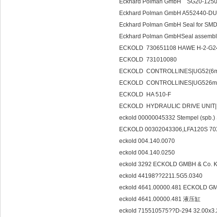
Eckhard Polman GmbH SG20-125
Eckhard Polman GmbH A552440-DU
Eckhard Polman GmbH Seal for SMD
Eckhard Polman GmbHSeal assembl
ECKOLD 730651108 HAWE H-2-G24
ECKOLD 731010080
ECKOLD CONTROLLINES|UG52(6m
ECKOLD CONTROLLINES|UG526m/
ECKOLD HA 510-F
ECKOLD HYDRAULIC DRIVE UNIT|H
eckold 00000045332 Stempel (spb.
ECKOLD 00302043306,LFA120S 70X
eckold 004.140.0070
eckold 004.140.0250
eckold 3292 ECKOLD GMBH & Co
eckold 44198??2211.5G5.0340
eckold 4641.00000.481 ECKOLD 
eckold 4641.00000.481 液压缸
eckold 715510575??D-294 32.00x3.