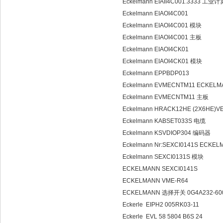
Eckelmann EIAII4C001.3333 
Eckelmann EIAOI4C001
Eckelmann EIAOI4C001 模块
Eckelmann EIAOI4C001 主板
Eckelmann EIAOI4CK01
Eckelmann EIAOI4CK01 模块
Eckelmann EPPBDP013
Eckelmann EVMECNTM11 ECKEL
Eckelmann EVMECNTM11 主板
Eckelmann HRACK12HE (2X6HE
Eckelmann KABSET033S 电缆
Eckelmann KSVDIOP304 编码器
Eckelmann Nr:SEXCI0141S ECK
Eckelmann SEXCI0131S 模块
ECKELMANN SEXCI0141S
ECKELMANN VME-R64
ECKELMANN 选择开关 0G4A232-60
Eckerle EIPH2 005RK03-11
Eckerle EVL 58 5804 B6S 24