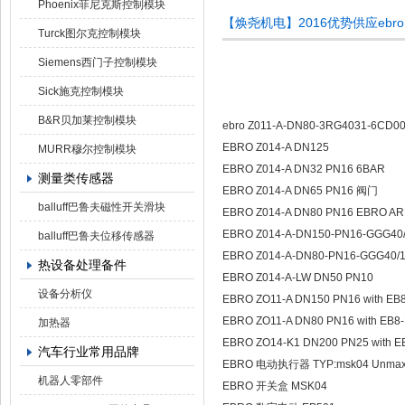
Phoenix菲尼克斯控制模块
【焕尧机电】2016优势供应ebro 
Turck图尔克控制模块
Siemens西门子控制模块
Sick施克控制模块
B&R贝加莱控制模块
ebro Z011-A-DN80-3RG4031-6CD00-
EBRO Z014-A DN125
MURR穆尔控制模块
EBRO Z014-A DN32 PN16 6BAR
测量类传感器
EBRO Z014-A DN65 PN16 阀门
balluff巴鲁夫磁性开关滑块
EBRO Z014-A DN80 PN16 EBRO AR
EBRO Z014-A-DN150-PN16-GGG40/
balluff巴鲁夫位移传感器
EBRO Z014-A-DN80-PN16-GGG40/1
热设备处理备件
EBRO Z014-A-LW DN50 PN10
设备分析仪
EBRO ZO11-A DN150 PN16 with EB
EBRO ZO11-A DN80 PN16 with EB8
加热器
EBRO ZO14-K1 DN200 PN25 with E
汽车行业常用品牌
EBRO 电动执行器 TYP:msk04 Unmax:
机器人零部件
EBRO 开关盒 MSK04