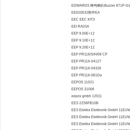
EDWARDS 蜂鸣喇叭Buzzer 871P-G
EE620632附件EA
EEC EEC KIT3
EEI RA03A
EEP 9.00E+12
EEP 9.10E+12
EEP 9.20E+12
EEP PR116/S/H/08 CP
EEP PR116-04127
EEP PR116-04326
EEP PR116-081Da
EEPOS 11021
EEPOS 31006
eepos gmbh 12011
EES 2ZS8FB10B
EES Elektra Elektronik GmbH 11E
EES Elektra Elektronik GmbH 11E
EES Elektra Elektronik GmbH 1