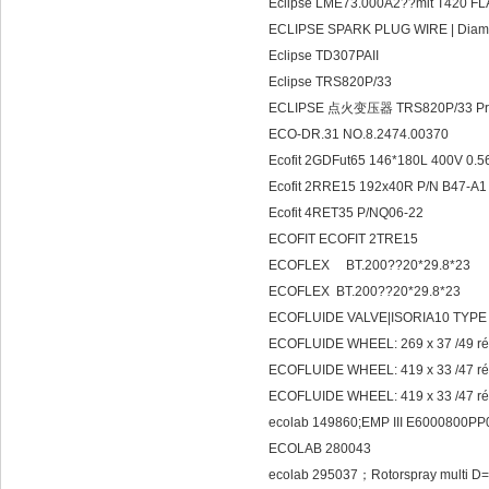
Eclipse LME73.000A2??mit T420 
ECLIPSE SPARK PLUG WIRE | Diamete
Eclipse TD307PAII
Eclipse TRS820P/33
ECLIPSE 点火变压器 TRS820P/33 Pri
ECO-DR.31 NO.8.2474.00370
Ecofit 2GDFut65 146*180L 400V 0.5
Ecofit 2RRE15 192x40R P/N B47-
Ecofit 4RET35 P/NQ06-22
ECOFIT ECOFIT 2TRE15
ECOFLEX BT.20
ECOFLEX BT.200??20*29.8*23
ECOFLUIDE VALVE|ISORIA10 TYPE
ECOFLUIDE WHEEL: 269 x 37 /49 r
ECOFLUIDE WHEEL: 419 x 33 /47 r
ECOFLUIDE WHEEL: 419 x 33 /47 r
ecolab 149860;EMP III E6000800
ECOLAB 280043
ecolab 295037；Rotorspray multi D