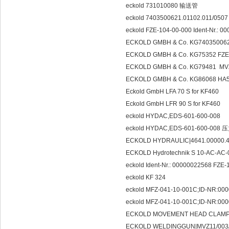
eckold 731010080 输送管
eckold 7403500621.01102.011/0507
eckold FZE-104-00-000 Ident-Nr.
ECKOLD GMBH & Co. KG740350062 
ECKOLD GMBH & Co. KG75352 FZE
ECKOLD GMBH & Co. KG79481 MVZ
ECKOLD GMBH & Co. KG86068 HA5
Eckold GmbH LFA 70 S for KF4
Eckold GmbH LFR 90 S for KF460
eckold HYDAC,EDS-601-600-008
eckold HYDAC,EDS-601-600-008
ECKOLD HYDRAULIC|4641.00000.4
ECKOLD Hydrotechnik S 10-AC
eckold Ident-Nr.: 00000022568 F
eckold KF 324
eckold MFZ-041-10-001C;ID-NR:
eckold MFZ-041-10-001C;ID-NR:0
ECKOLD MOVEMENT HEAD CLAMP|F
ECKOLD WELDINGGUN|MVZ11/003/