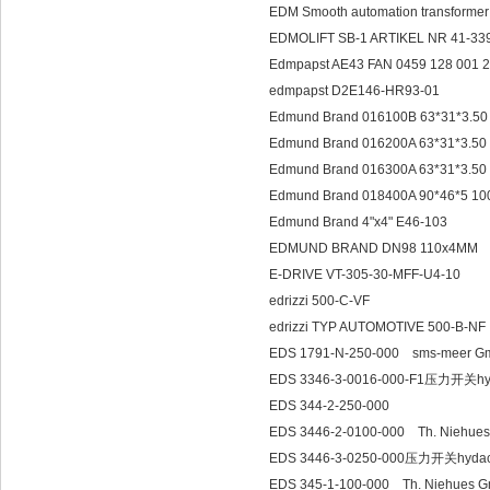
EDM Smooth automation transforme
EDMOLIFT SB-1 ARTIKEL NR 41-33
Edmpapst AE43 FAN 0459 128 001 
edmpapst D2E146-HR93-01
Edmund Brand 016100B 63*31*3.
Edmund Brand 016200A 63*31*3.
Edmund Brand 016300A 63*31*3.
Edmund Brand 018400A 90*46*5
Edmund Brand 4"x4" E46-103
EDMUND BRAND DN98 110x4MM
E-DRIVE VT-305-30-MFF-U4-10
edrizzi 500-C-VF
edrizzi TYP AUTOMOTIVE 500-B-N
EDS 1791-N-250-000 sms-meer 
EDS 3346-3-0016-000-F1压力开关hy
EDS 344-2-250-000
EDS 3446-2-0100-000 Th. Niehu
EDS 3446-3-0250-000压力开关hyda
EDS 345-1-100-000 Th. Niehues