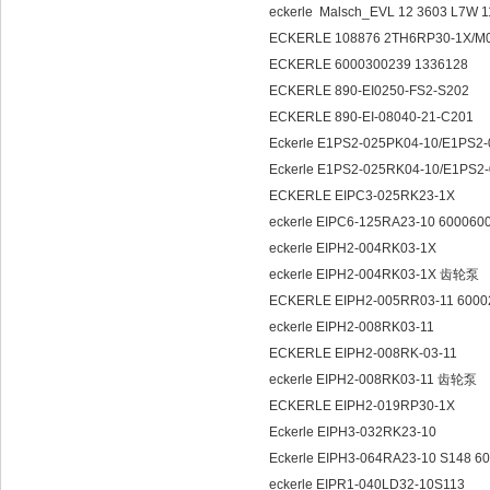
eckerle Malsch_EVL 12 3603 L7W 1
ECKERLE 108876 2TH6RP30-1X/M
ECKERLE 6000300239 1336128
ECKERLE 890-EI0250-FS2-S202
ECKERLE 890-EI-08040-21-C201
Eckerle E1PS2-025PK04-10/E1PS2
Eckerle E1PS2-025RK04-10/E1PS2
ECKERLE EIPC3-025RK23-1X
eckerle EIPC6-125RA23-10 600060
eckerle EIPH2-004RK03-1X
eckerle EIPH2-004RK03-1X 齿轮泵
ECKERLE EIPH2-005RR03-11 600
eckerle EIPH2-008RK03-11
ECKERLE EIPH2-008RK-03-11
eckerle EIPH2-008RK03-11 齿轮泵
ECKERLE EIPH2-019RP30-1X
Eckerle EIPH3-032RK23-10
Eckerle EIPH3-064RA23-10 S148 6
eckerle EIPR1-040LD32-10S113