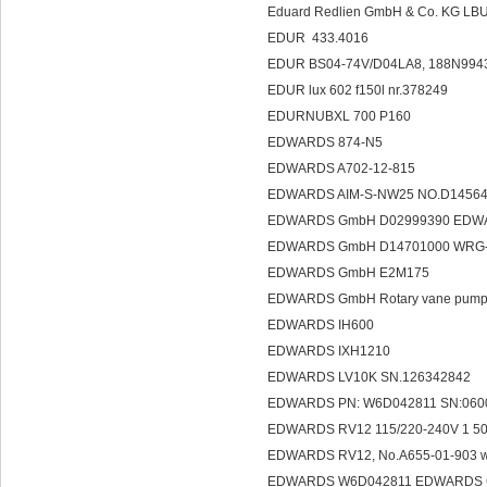
Eduard Redlien GmbH & Co. KG
EDUR 433.4016
EDUR BS04-74V/D04LA8, 188N994
EDUR lux 602 f150l nr.378249
EDURNUBXL 700 P160
EDWARDS 874-N5
EDWARDS A702-12-815
EDWARDS AIM-S-NW25 NO.D1456
EDWARDS GmbH D02999390 ED
EDWARDS GmbH D14701000 WRG-
EDWARDS GmbH E2M175
EDWARDS GmbH Rotary vane pump
EDWARDS IH600
EDWARDS IXH1210
EDWARDS LV10K SN.126342842
EDWARDS PN: W6D042811 SN:060
EDWARDS RV12 115/220-240V 1 50
EDWARDS RV12, No.A655-01-903 wi
EDWARDS W6D042811 EDWARD