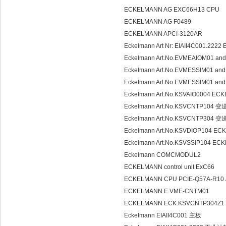
ECKELMANN AG EXC66H13 CPU
ECKELMANN AG F0489
ECKELMANN APCI-3120AR
Eckelmann Art Nr: EIAII4C001.2
Eckelmann Art.No.EVMEAIOM01 a
Eckelmann Art.No.EVMESSIM01 a
Eckelmann Art.No.EVMESSIM01 a
Eckelmann Art.No.KSVAIO0004 
Eckelmann Art.No.KSVCNTP104 
Eckelmann Art.No.KSVCNTP304 
Eckelmann Art.No.KSVDIOP104 
Eckelmann Art.No.KSVSSIP104 
Eckelmann COMCMODUL2
ECKELMANN control unit ExC66
ECKELMANN CPU PCIE-Q57A-R10
ECKELMANN E.VME-CNTM01
ECKELMANN ECK.KSVCNTP304Z1
Eckelmann EIAII4C001 主板