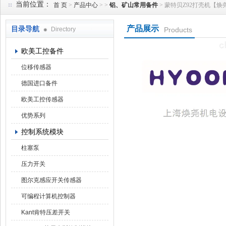
当前位置：
首 页
>
产品中心
> >
铝、矿山常用备件
> 蒙特贝Z92打壳机【焕尧机电
产品展示
目录导航
Directory
Products
上海焕尧机电设备有限公司
欧美工控备件
位移传感器
德国进口备件
欧美工控传感器
优势系列
控制系统模块
柱塞泵
压力开关
图尔克感应开关传感器
可编程计算机控制器
Kant肯特压差开关