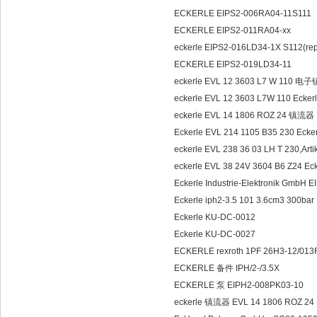
ECKERLE EIPS2-006RA04-11S111
ECKERLE EIPS2-011RA04-xx
eckerle EIPS2-016LD34-1X S112(rep
ECKERLE EIPS2-019LD34-11
eckerle EVL 12 3603 L7 W 110 
eckerle EVL 12 3603 L7W 110 Ecke
eckerle EVL 14 1806 ROZ 24 镇流器
Eckerle EVL 214 1105 B35 230 Ecke
eckerle EVL 238 36 03 LH T 230,A
eckerle EVL 38 24V 3604 B6 Z24 Ec
Eckerle Industrie-Elektronik GmbH
Eckerle iph2-3.5 101 3.6cm3 300bar
Eckerle KU-DC-0012
Eckerle KU-DC-0027
ECKERLE rexroth 1PF 26H3-12/01
ECKERLE 备件 IPH/2-/3.5X
ECKERLE 泵 EIPH2-008PK03-10
eckerle 镇流器 EVL 14 1806 ROZ 24