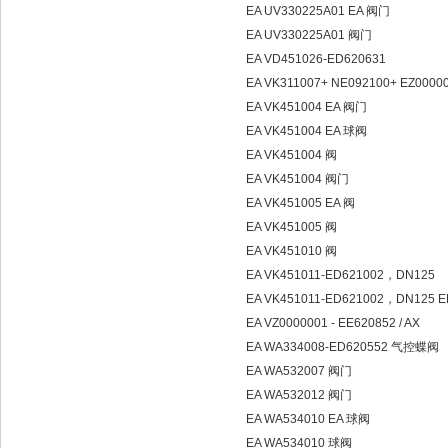
EA UV330225A01 EA 阀门
EA UV330225A01 阀门
EA VD451026-ED620631
EA VK311007+ NE092100+ EZ0000
EA VK451004 EA 阀门
EA VK451004 EA 球阀
EA VK451004 阀
EA VK451004 阀门
EA VK451005 EA 阀
EA VK451005 阀
EA VK451010 阀
EA VK451011-ED621002，DN125
EA VK451011-ED621002，DN125 EN
EA VZ0000001 - EE620852 / AX
EA WA334008-ED620552 气控蝶阀
EA WA532007 阀门
EA WA532012 阀门
EA WA534010 EA 球阀
EA WA534010 球阀