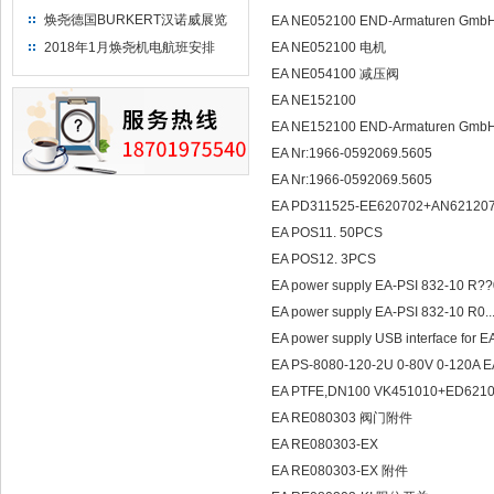
焕尧德国BURKERT汉诺威展览
EA NE052100 END-Armaturen Gmb
（2018）
2018年1月焕尧机电航班安排
EA NE052100 电机
EA NE054100 减压阀
EA NE152100
EA NE152100 END-Armaturen Gmb
EA Nr:1966-0592069.5605
EA Nr:1966-0592069.5605
EA PD311525-EE620702+AN621207
EA POS11. 50PCS
EA POS12. 3PCS
EA power supply EA-PSI 832-10 R??0
EA power supply EA-PSI 832-10 R0..
EA power supply USB interface for E
EA PS-8080-120-2U 0-80V 0-120A E
EA PTFE,DN100 VK451010+ED621
EA RE080303 阀门附件
EA RE080303-EX
EA RE080303-EX 附件