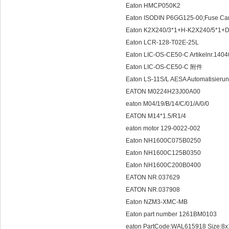
Eaton HMCP050K2
Eaton ISODIN P6GG125-00;Fuse Car
Eaton K2X240/3*1+H-K2X240/5*1+
Eaton LCR-128-T02E-25L
Eaton LIC-OS-CE50-C Artikelnr.14
Eaton LIC-OS-CE50-C 附件
Eaton LS-11S/L AESA Automatisier
EATON M0224H23J00A00
eaton M04/19/B/14/C/01/A/0/0
EATON M14*1.5/R1/4
eaton motor 129-0022-002
Eaton NH1600C075B0250
Eaton NH1600C125B0350
Eaton NH1600C200B0400
EATON NR.037629
EATON NR.037908
Eaton NZM3-XMC-MB
Eaton part number 1261BM0103
eaton PartCode:WAL615918 Size:8