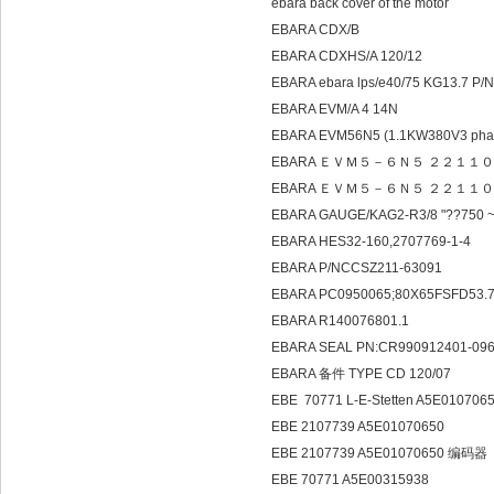
ebara back cover of the motor
EBARA CDX/B
EBARA CDXHS/A 120/12
EBARA ebara lps/e40/75 KG13.7 P/
EBARA EVM/A 4 14N
EBARA EVM56N5 (1.1KW380V3 pha
EBARA ＥＶＭ５－６Ｎ５ ２２１１０７０１
EBARA ＥＶＭ５－６Ｎ５ ２２１１
EBARA GAUGE/KAG2-R3/8 "??750 ~ 
EBARA HES32-160,2707769-1-4
EBARA P/NCCSZ211-63091
EBARA PC0950065;80X65FSFD53.
EBARA R140076801.1
EBARA SEAL PN:CR990912401-09
EBARA 备件 TYPE CD 120/07
EBE 70771 L-E-Stetten A5E010706
EBE 2107739 A5E01070650
EBE 2107739 A5E01070650 编码器
EBE 70771 A5E00315938