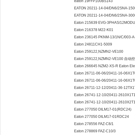
eaton 19FFP100BS143
EATON 20211-14-04/DN6/2SNA-150
EATON 20211-14-04/DN6/2SNA-300
Eaton 215639 EVG-3PHAS/12MOD
Eaton 216378 M22-K01
Eaton 236145 PKNM-13/1N/C/003-
Eaton 24811CH1-5009
Eaton 259122,NZMN2-VE100
Eaton 259122,NZMN2-VE100 自
Eaton 266645 NZM2-XS-R Eaton E
Eaton 26711-06-06/20411-16-06X1
Eaton 26711-06-06/20411-16-06X1
Eaton 26711-12-12/20411-36-12TX
Eaton 26741-12-10/20411-2610X1T
Eaton 26741-12-10/20411-2610X2T
Eaton 277050 DILM17-01(RDC24)
Eaton 277050 DILM17-01RDC24
Eaton 278556 FAZ-C8/1
Eaton 278869 FAZ-C10/3