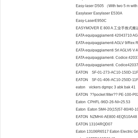
Easy-laser D505 （With two 5 m wit
Easylaser Easylaser E530A
Easy-LaserE950C
EASYMOVER E 800 A 工业手推式
EATA equipaggiamenti 42043710 A
EATA equipaggiamenti AGLV 9/Rex R
EATA equipaggiamenti Srl AGLV6 
EATA equipaggiamenti. Codice:42037
EATA equipaggiamenti. Codice42037
EATON SF-01-273-
EATON SF-01-406-
eaton vickers dgmpc 3 abk bak 41
EATON ??pocket filter?? PE-100-P
Eaton CPHFL-96D-26-NI=25.53
Eaton Eaton SM4-20(15)57-80/40-1
EATON NZMH4-AE800 4EQ510A48
EATON 13104RQD07
Eaton 13106R6517 Eaton Electri