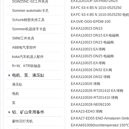
EA EZD01/OF-SA PN40 DN25
SGW25NC-02工件夹具
EA FC 63-4 B5 N 1010-0525250
Sommer-automatic卡爪
EA FC 63-4 B5 N 1010-0525250 电
Schunk精密夹持工具
EA GVE-GGG-EPDM-100
EA KA110023 DN15
Sommer机器抓手卡盘
EA KA110023 DN15 EA 电磁阀
SMW工件夹具
EA KA110023 DN15 电磁阀
ABB电气零部件
EA KA110023 EA 球阀
EA KA110025 DN25 电磁阀
kuka汽车机器人配件
EA KA110025 EA 球阀
R+W、KTR联轴器
EA KA110026 DN32 EA 阀
电机、泵、液压缸
EA KA110026 DN32 球阀
EA KA110026 球阀
液压缸
EA KA110026-RT201410 EA 球阀
电机
EA KA110026-RT201410 球阀
泵
EA KA110028-NE092100
EA KA23-ED43 球阀
铝、矿山常用备件
EA KA27-ED55 END-Armaturen Gm
蒙特贝打壳机
EA KA691008(hochtemperatur:15