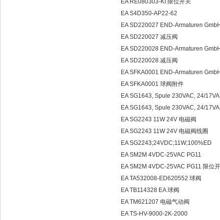
EA RE080303-KI 限位开关
EA S4D350-AP22-62
EA SD220027 END-Armaturen Gmb
EA SD220027 减压阀
EA SD220028 END-Armaturen Gmb
EA SD220028 减压阀
EA SFKA0001 END-Armaturen Gm
EA SFKA0001 球阀附件
EA SG1643, Spule 230VAC, 24/17
EA SG1643, Spule 230VAC, 24/17
EA SG2243 11W 24V 电磁阀
EA SG2243 11W 24V 电磁阀线圈
EA SG2243;24VDC;11W;100%ED
EA SM2M 4VDC-25VAC PG11
EA SM2M 4VDC-25VAC PG11 限位
EA TA532008-ED620552 球阀
EA TB114328 EA 球阀
EA TM621207 电磁气动阀
EA TS-HV-9000-2K-2000