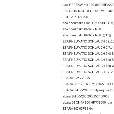
eaw REF.EAW KO-390-080-05EA220
EAZ DA10-NA/E10R. dc0-35v 0
EB1.12, 7145023T
eba pneumatic GmbH PA12-PHL(1m
eba pneumatic PA 9/12 ROT
eba pneumatic PA 9/12 ROT 塑料管
EBA PNEUMATIC SCHLAUCH 12x15
EBA PNEUMATIC SCHLAUCH 2,7x4
EBA PNEUMATIC SCHLAUCH 6x8 B
EBA PNEUMATIC SCHLAUCH 6x8 S
EBA PNEUMATIC SCHLAUCH 6x8 W
EBA PNEUMATIC SCHLAUCH 9x12 
EBARA 2cdx 200/50
EBARA PC1251650.2,80X65FS4K
EBARA 3M 50-200/11only require for
ebara 3M.50-200/200;251450663
ebara 54 CNPA 100 HP??3000 rpm
EBARA 80X65FSSHA