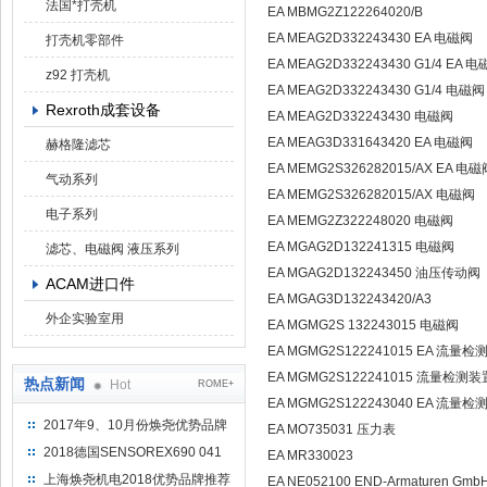
法国*打壳机
EA MBMG2Z122264020/B
EA MEAG2D332243430 EA 电磁阀
打壳机零部件
EA MEAG2D332243430 G1/4 EA 
z92 打壳机
EA MEAG2D332243430 G1/4 电磁阀
Rexroth成套设备
EA MEAG2D332243430 电磁阀
EA MEAG3D331643420 EA 电磁阀
赫格隆滤芯
EA MEMG2S326282015/AX EA 电磁
气动系列
EA MEMG2S326282015/AX 电磁阀
电子系列
EA MEMG2Z322248020 电磁阀
EA MGAG2D132241315 电磁阀
滤芯、电磁阀 液压系列
EA MGAG2D132243450 油压传动阀
ACAM进口件
EA MGAG3D132243420/A3
外企实验室用
EA MGMG2S 132243015 电磁阀
EA MGMG2S122241015 EA 流量
EA MGMG2S122241015 流量检测装
热点新闻
Hot
ROME+
EA MGMG2S122243040 EA 流量
2017年9、10月份焕尧优势品牌
EA MO735031 压力表
推荐
2018德国SENSOREX690 041
EA MR330023
415 D
上海焕尧机电2018优势品牌推荐
EA NE052100 END-Armaturen Gm