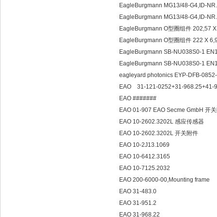
EagleBurgmann MG13/48-G4,ID-N
EagleBurgmann MG13/48-G4,ID-
EagleBurgmann O型圈组件 202,57 X 
EagleBurgmann O型圈组件 222 X 6,9
EagleBurgmann SB-NU038S0-1 EN
EagleBurgmann SB-NU038S0-1 E
eagleyard photonics EYP-DFB-085
EAO 31-121-0252+31-968.25+41-
EAO #######
EAO 01-907 EAO Secme GmbH 
EAO 10-2602.3202L 感应传感器
EAO 10-2602.3202L 开关附件
EAO 10-2J13.1069
EAO 10-6412.3165
EAO 10-7125.2032
EAO 200-6000-00,Mounting frame
EAO 31-483.0
EAO 31-951.2
EAO 31-968.22