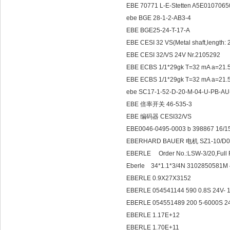
EBE 70771 L-E-Stetten A5E0107065
ebe BGE 28-1-2-AB3-4
EBE BGE25-24-T-17-A
EBE CESI 32 VS(Metal shaft,lengt
EBE CESI 32/VS 24V Nr.2105292
EBE ECBS 1/1*29gk T=32 mA a=21.
EBE ECBS 1/1*29gk T=32 mA a=2
ebe SC17-1-52-D-20-M-04-U-PB-AU
EBE 倍率开关 46-535-3
EBE 编码器 CESI32/VS
EBE0046-0495-0003 b 398867 16/1
EBERHARD BAUER 电机 SZ1-10/D04
EBERLE Order No.:LSW-3
Eberle 34*1.1*3/4N 
EBERLE 0.9X27X3152
EBERLE 054541144 590 0.8S 24V- 
EBERLE 054551489 200 5-6000S 2
EBERLE 1.17E+12
EBERLE 1.70E+11