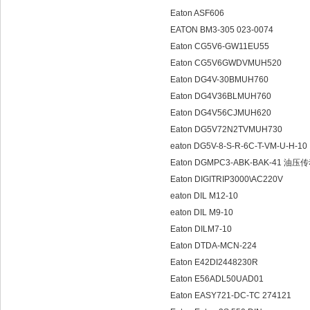
Eaton ASF606
EATON BM3-305 023-0074
Eaton CG5V6-GW11EU55
Eaton CG5V6GWDVMUH520
Eaton DG4V-30BMUH760
Eaton DG4V36BLMUH760
Eaton DG4V56CJMUH620
Eaton DG5V72N2TVMUH730
eaton DG5V-8-S-R-6C-T-VM-U-H-10
Eaton DGMPC3-ABK-BAK-41 油压
Eaton DIGITRIP3000\AC220V
eaton DIL M12-10
eaton DIL M9-10
Eaton DILM7-10
Eaton DTDA-MCN-224
Eaton E42DI2448230R
Eaton E56ADL50UAD01
Eaton EASY721-DC-TC 274121