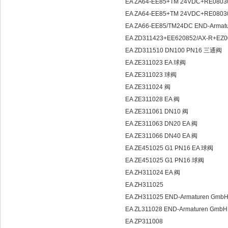
EA ZA64-EE85+TM 24VDC+RE08030
EA ZA64-EE85+TM 24VDC+RE080
EA ZA66-EE85/TM24DC END-Armat
EA ZD311423+EE620852/AX-R+EZ0
EA ZD311510 DN100 PN16 三通阀
EA ZE311023 EA 球阀
EA ZE311023 球阀
EA ZE311024 阀
EA ZE311028 EA 阀
EA ZE311061 DN10 阀
EA ZE311063 DN20 EA 阀
EA ZE311066 DN40 EA 阀
EA ZE451025 G1 PN16 EA 球阀
EA ZE451025 G1 PN16 球阀
EA ZH311024 EA 阀
EA ZH311025
EA ZH311025 END-Armaturen Gmb
EA ZL311028 END-Armaturen GmbH
EA ZP311008