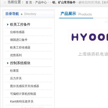
当前位置：
首 页
>
产品中心
> >
铝、矿山常用备件
> 蒙特贝Z92打壳机【焕尧机
产品展示
目录导航
Directory
Products
上海焕尧机电设备有限公司
欧美工控备件
位移传感器
德国进口备件
欧美工控传感器
优势系列
控制系统模块
柱塞泵
压力开关
图尔克感应开关传感器
可编程计算机控制器
Kant肯特压差开关