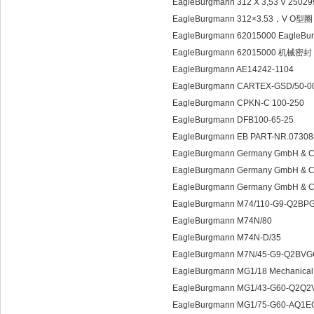
EagleBurgmann 312 X 3,53 V 2502
EagleBurgmann 312×3.53，V O型圈
EagleBurgmann 62015000 EagleB
EagleBurgmann 62015000 机械密封
EagleBurgmann AE14242-1104
EagleBurgmann CARTEX-GSD/50-
EagleBurgmann CPKN-C 100-250
EagleBurgmann DFB100-65-25
EagleBurgmann EB PART-NR.07308
EagleBurgmann Germany GmbH & C
EagleBurgmann Germany GmbH & C
EagleBurgmann Germany GmbH & C
EagleBurgmann M74/110-G9-Q2BP
EagleBurgmann M74N/80
EagleBurgmann M74N-D/35
EagleBurgmann M7N/45-G9-Q2BV
EagleBurgmann MG1/18 Mechanical s
EagleBurgmann MG1/43-G60-Q2Q
EagleBurgmann MG1/75-G60-AQ1E