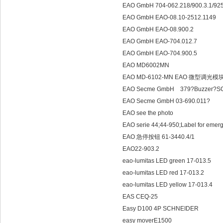
EAO GmbH 704-062.218/900.3.1/925.
EAO GmbH EAO-08.10-2512.1149
EAO GmbH EAO-08.900.2
EAO GmbH EAO-704.012.7
EAO GmbH EAO-704.900.5
EAO MD6002MN
EAO MD-6102-MN EAO 微型调光模
EAO Secme GmbH 379?Buz
EAO Secme GmbH 03-690.011?
EAO see the photo
EAO serie 44;44-950;Label for 
EAO 急停按钮 61-3440.4/1
EAO22-903.2
eao-lumitas LED green 17-013.5
eao-lumitas LED red 17-013.2
eao-lumitas LED yellow 17-013.4
EAS CEQ-25
Easy D100 4P SCHNEIDER
easy moverE1500