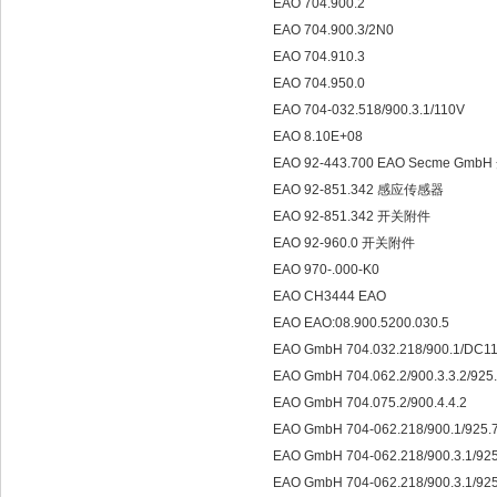
EAO 704.900.2
EAO 704.900.3/2N0
EAO 704.910.3
EAO 704.950.0
EAO 704-032.518/900.3.1/110V
EAO 8.10E+08
EAO 92-443.700 EAO Secme Gm
EAO 92-851.342 感应传感器
EAO 92-851.342 开关附件
EAO 92-960.0 开关附件
EAO 970-.000-K0
EAO CH3444 EAO
EAO EAO:08.900.5200.030.5
EAO GmbH 704.032.218/900.1/DC11
EAO GmbH 704.062.2/900.3.3.2/925.0
EAO GmbH 704.075.2/900.4.4.2
EAO GmbH 704-062.218/900.1/925.7
EAO GmbH 704-062.218/900.3.1/925.
EAO GmbH 704-062.218/900.3.1/925