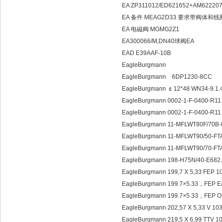
EA ZP311012/ED621652+AM62220
EA 备件 MEAG2D33 要求带阀体和线
EA 电磁阀 MGMG2Z1
EA300066/M,DN40球阀EA
EAD E39AAF-10B
EagleBurgmann
EagleBurgmann 6DP1230-8CC
EagleBurgmann ￠12*48 WN34-9.1.
EagleBurgmann 0002-1-F-0400-R11
EagleBurgmann 0002-1-F-040
EagleBurgmann 11-MFLWT80F/70B
EagleBurgmann 11-MFLWT90/50-FT
EagleBurgmann 11-MFLWT90/70-FT
EagleBurgmann 198-H75N/40-E682.
EagleBurgmann 199,7 X 5,33 FE
EagleBurgmann 199.7×5.33，FEP 
EagleBurgmann 199.7×5.33，FEP
EagleBurgmann 202,57 X 5,33 V
EagleBurgmann 219,5 X 6,99 TTV