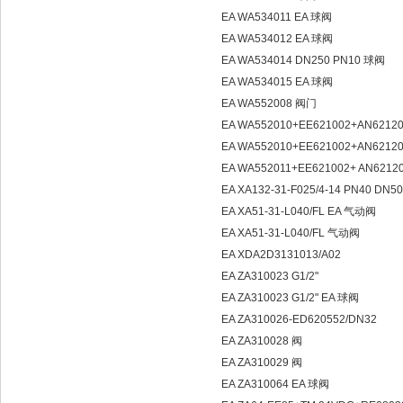
EA WA534011 EA 球阀
EA WA534012 EA 球阀
EA WA534014 DN250 PN10 球阀
EA WA534015 EA 球阀
EA WA552008 阀门
EA WA552010+EE621002+AN6212
EA WA552010+EE621002+AN6212
EA WA552011+EE621002+ AN6212
EA XA132-31-F025/4-14 PN40 DN50
EA XA51-31-L040/FL EA 气动阀
EA XA51-31-L040/FL 气动阀
EA XDA2D3131013/A02
EA ZA310023 G1/2"
EA ZA310023 G1/2" EA 球阀
EA ZA310026-ED620552/DN32
EA ZA310028 阀
EA ZA310029 阀
EA ZA310064 EA 球阀