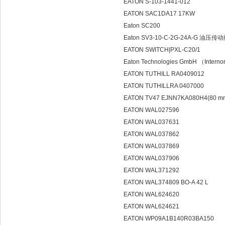
EATON S-103-1441-012
EATON SAC1DA17 17KW
Eaton SC200
Eaton SV3-10-C-2G-24A-G 油压传
EATON SWITCH|PXL-C20/1
Eaton Technologies GmbH （Int
EATON TUTHILL RA0409012
EATON TUTHILLRA 0407000
EATON TV47 EJNN7KA080H4(80 mm 
EATON WAL027596
EATON WAL037631
EATON WAL037862
EATON WAL037869
EATON WAL037906
EATON WAL371292
EATON WAL374809 BO-A 42 L
EATON WAL624620
EATON WAL624621
EATON WP09A1B140R03BA150