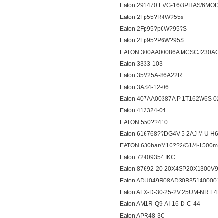
Eaton 291470 EVG-16/3PHAS/6MO
Eaton 2Fp55?R4W?55s
Eaton 2Fp95?p6W?95?S
Eaton 2Fp95?P6W?95S
EATON 300AA00086A MCSCJ230A
Eaton 3333-103
Eaton 35V25A-86A22R
Eaton 3AS4-12-06
Eaton 407AA00387A P 1T162W6S 0
Eaton 412324-04
EATON 550??410
Eaton 616768??DG4V 5 2AJ M U H
EATON 630bar/M16??2/G1/4-1500
Eaton 72409354 IKC
Eaton 87692-20-20X4SP20X1300V
Eaton ADU049R08AD30B3514000
Eaton ALX-D-30-25-2V 25UM-NR F
Eaton AM1R-Q9-AI-16-D-C-44
Eaton APR48-3C