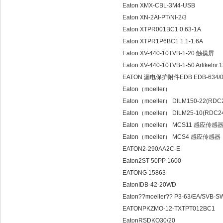
Eaton XMX-CBL-3M4-USB
Eaton XN-2AI-PT/NI-2/3
Eaton XTPR001BC1 0.63-1A
Eaton XTPR1P6BC1 1.1-1.6A
Eaton XV-440-10TVB-1-20 触摸屏
Eaton XV-440-10TVB-1-50 Artikelnr.
EATON 漏电保护附件EDB EDB-634/0
Eaton（moeller）
Eaton（moeller） DILM150-22(RDC
Eaton（moeller） DILM25-10(R
Eaton（moeller） MCS11 感应传感
Eaton（moeller） MCS4 感应传感器
EATON2-290AA2C-E
Eaton2ST 50PP 1600
EATONG 15863
EatonIDB-42-20WD
Eaton??moeller?? P3-63/EA/SVB-S
EATONPKZMO-12-TXTPT012BC1
EatonRSDKO30/20